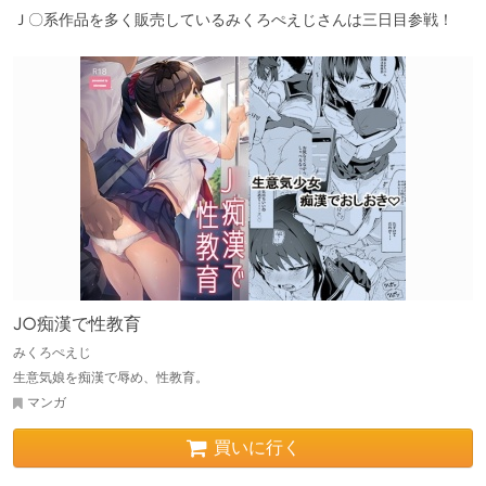
Ｊ〇系作品を多く販売しているみくろぺえじさんは三日目参戦！
J○痴漢で性教育
みくろぺえじ
生意気娘を痴漢で辱め、性教育。
マンガ
買いに行く