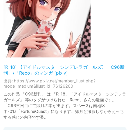
[R-18] 【アイドルマスターシンデレラガールズ】「C96新
刊」/「Reco」のマンガ [pixiv]
出典: https://www.pixiv.net/member_illust.php?
mode=medium&illust_id=76126200
この作品 「C96新刊」 は 「R-18」「アイドルマスターシンデレラ
ガールズ」 等のタグがつけられた「Reco」さんの漫画です。
「C96三日目にて卯月の本が出ます。スペースは南地区
ネ-01a「FortuneQuest」になります。卯月と撮影しながらえっち
する感じの内容です委…