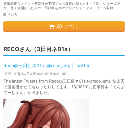
悪魔的毒舌メイド・紫音様が下僕ブタの痴育に精を出す「主従」シリーズほ
か、色々全開なふたりの一部始終を肉汁ダクダクでエクストリーム収録。
マンガ
買いに行く
RECOさん（3日目ネ01a）
Reco@三日目ネ01a (@reco_em) | Twitter
出典: https://twitter.com/reco_em
The latest Tweets from Reco@三日目ネ01a (@reco_em). 快楽天
で漫画描かせてもらったりしてます。18/08/10に初単行本『てんぷ
てーしょん』が出ました。