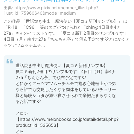
出典: https://www.pixiv.net/member_illust.php?
illust_id=75960640&mode=medium
この作品 「世話焼き中出し魔法使い【夏コミ新刊サンプル】」 は
「R-18」「C96」 等のタグがつけられた「chin@4日目南4ナ
27a」さんのイラストです。 「夏コミ新刊2冊目のサンプルです！
4日目（月）南4ナ27a「ちんちん亭」で頒布予定です♡とにかくア
ッツアツムッチムチ…
世話焼き中出し魔法使い【夏コミ新刊サンプル】

夏コミ新刊2冊目のサンプルです！4日目（月）南4ナ
27a「ちんちん亭」で頒布予定です♡

とにかくアッツアツムッチムチで抱き心地極上かつ男
なら誰でも交尾したくなる肉体をしているパチュリー
様と毎晩ショタが添い寝させられて辛抱たまらなくな
るお話です♡

メロン
【https://www.melonbooks.co.jp/detail/detail.php?
product_id=535653】

とら