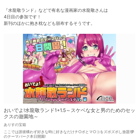
『水龍敬ランド』などで有名な漫画家の水龍敬さんは

4日目の参加です！

新刊のほかに抱き枕なども頒布するそうです。
おいでよ!水龍敬ランド1+1.5～スケベな女と男のためのセッ
クスの遊園地～
ありすの宝箱
ここでは誰彼構わず好きな時に好きなだけチ○ポとマ○コをズポズポし放題!夢
のテーマパーク本日開園!