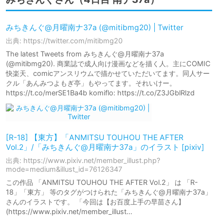
みちきんぐ@月曜南ナ37a (@mitibmg20) | Twitter
出典: https://twitter.com/mitibmg20
The latest Tweets from みちきんぐ@月曜南ナ37a
(@mitibmg20). 商業誌で成人向け漫画などを描く人。主にCOMIC
快楽天、comicアンスリウムで描かせていただいてます。同人サー
クル「あんみつよもぎ亭」もやってます。それいけー。
https://t.co/merSE1Ba4b komiflo: https://t.co/Z3JGblRlzd
[R-18] 【東方】「ANMITSU TOUHOU THE AFTER
Vol.2」/「みちきんぐ@月曜南ナ37a」のイラスト [pixiv]
出典: https://www.pixiv.net/member_illust.php?
mode=medium&illust_id=76126347
この作品 「ANMITSU TOUHOU THE AFTER Vol.2」 は 「R-
18」「東方」 等のタグがつけられた「みちきんぐ@月曜南ナ37a」
さんのイラストです。 「今回は【お百度上手の早苗さん】
(https://www.pixiv.net/member_illust…