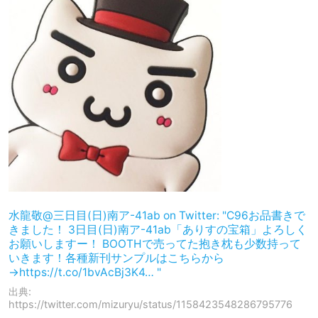
水龍敬@三日目(日)南ア-41ab on Twitter: "C96お品書きで
きました！ 3日目(日)南ア-41ab「ありすの宝箱」よろしく
お願いしますー！ BOOTHで売ってた抱き枕も少数持って
いきます！各種新刊サンプルはこちらから
→https://t.co/1bvAcBj3K4… "
出典:
https://twitter.com/mizuryu/status/1158423548286795776