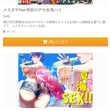
メスダチfour糸目のデカ女先パイ
SHIS
累計20万部御礼!太めのデカチンポ後輩がメイドなお姉さん幼馴染を愛でに愛
でて、メスダチにシちゃうお話。
マンガ
買いに行く