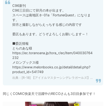
C96新刊

C96三日目にて卯月の本が出ます。

スペースは南地区ネ-01a「FortuneQuest」になりま
す。

卯月と撮影しながらえっちする感じの内容です

委託もあります。どうぞよろしくお願いします～！

■委託情報

とらのあな様

https://ec.toranoana.jp/tora_r/ec/item/040030764
232

メロンブックス様

https://www.melonbooks.co.jp/detail/detail.php?
product_id=541749
出典：
[R-18] 【アイドルマスターシンデレラガールズ】「C96新刊」/「Reco」のマンガ [pixiv]