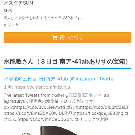
メスダチSUN
SHIS
美人なメスダチを独占するイチャラブ3P本です。
マンガ
買いに行く
水龍敬さん（３日目 南ア-41abありすの宝箱）
水龍敬@三日目(日)南ア-41ab (@mizuryu) | Twitter
出典: https://twitter.com/mizuryu
The latest Tweets from 水龍敬@三日目(日)南ア-41ab
(@mizuryu). 漫画家の水龍敬（ﾐｽﾞﾘｭｳ ｹｲ）です。
pixiv:https://t.co/3v0LNeVwfd 単行本:https://t.co/c1L5rCZsLT
https://t.co/VEmsZ5AE0w DL作品:https://t.co/qd9juB83hq コ
スロム:https://t.co/VmhCeQ0Go4. コリラックマ宮殿