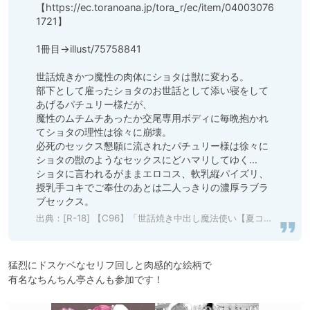
【https://ec.toranoana.jp/tora_r/ec/item/04003076
1721】

1冊目→illust/75758841

世話焼きかつ魔性の肉体にショタは獣に変わる。

部下として雇ったショタのお世話として添い寝をして
あげるパチュリー様だが、

魔性のムチムチあったか交尾専用ボディに毎晩抱かれ
てショタの理性は徐々に崩壊。

必死のセックス懇願に流されたパチュリー様は徐々に
ショタの獣のようなセックスにどハマリしてゆく…

ショタに言われるがままエロコス、軟乳縦パイズリ、
授乳手コキでご奉仕のあとは二人っきりの濃厚ラブラ
ブセックス。
出典：
[R-18] 【C96】「世話焼き中出し魔法使い【夏コミ新刊サンプル】」/「chin@4日目南4ナ27a」のイラスト [pixiv]
猛烈にドスケベなセリフ回しと肉感的な絵柄で

有名なちんちん亭さんも参加です！