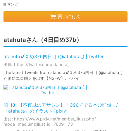
マンガ
買いに行く
atahutaさん（4日目め37b）
atahuta🍆🌷め37b四日目 (@atahuta_) | Twitter
出典: https://twitter.com/atahuta_
The latest Tweets from atahuta🍆🌷め37b四日目 (@atahuta_).
たまにエロ同人を出す【NSFW】. ドバイ
[R-18] 【不夜城のアサシン】「C96ででる本ｻﾝﾋﾟｭﾙ」/
「atahuta」のイラスト [pixiv]
出典: https://www.pixiv.net/member_illust.php?
mode=medium&illust_id=76091173