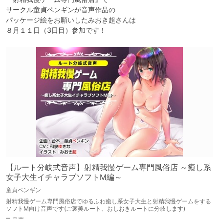
サークル童貞ペンギンが音声作品の

パッケージ絵をお願いしたみおき超さんは

８月１１日（3日目）参加です！
【ルート分岐式音声】射精我慢ゲーム専門風俗店 ～癒し系
女子大生イチャラブソフトM編～
童貞ペンギン
射精我慢ゲーム専門風俗店でゆるふわ癒し系女子大生と射精我慢ゲームをする
ソフトM向け音声です(ご褒美ルート、おしおきルートに分岐します)