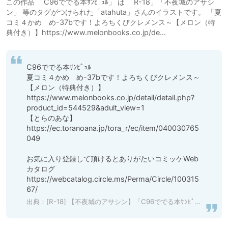
この作品 「C96ででる本ｻﾝﾋﾟｭﾙ」 は 「R-18」「不夜城のアサシ
ン」 等のタグがつけられた「atahuta」さんのイラストです。 「夏
コミ４かめ め-37bです！よろちくびクレメンス～【メロン（特
典付き）】https://www.melonbooks.co.jp/de…
C96ででる本ｻﾝﾋﾟｭﾙ

夏コミ４かめ　め-37bです！よろちくびクレメンス～

【メロン（特典付き）】
https://www.melonbooks.co.jp/detail/detail.php?
product_id=544529&adult_view=1

【とらのあな】
https://ec.toranoana.jp/tora_r/ec/item/040030765
049

お気に入り登録して頂けるとありがたいコミッケWeb
カタログ

https://webcatalog.circle.ms/Perma/Circle/100315
67/
出典：
[R-18] 【不夜城のアサシン】「C96ででる本ｻﾝﾋﾟｭﾙ」/「atahuta」のイラスト [pixiv]