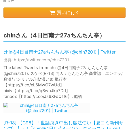
音声
買いに行く
chinさん（4日目南ナ27aちんちん亭）
chin@4日目南ナ27aちんちん亭 (@chin7201) | Twitter
出典: https://twitter.com/chin7201
The latest Tweets from chin@4日目南ナ27aちんちん亭
(@chin7201). スケベ(R-18) 同人：ちんちん亭 商業誌：エンクラ/
真激/アンリアル/HM濃いめ 単行本
【https://t.co/xL6MwO7wUd】
pixiv【https://t.co/qBwpJkp7Dd】
fanbox【https://t.co/Js6XFdQ1f6】. 船橋
[R-18] 【C96】「世話焼き中出し魔法使い【夏コミ新刊サ
ンプル】」/「chin@4日目南4ナ27a」のイラスト [pixiv]