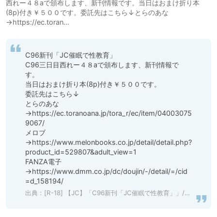
西れー４８aで頒布します、新刊情報です。当日はおまけ折り本
(8p)付き￥５００です。委託先はこちら↓とらのあな
→https://ec.toran…
C96新刊「JC催眠で性教育」

C96三日目西れー４８aで頒布します、新刊情報で
す。

当日はおまけ折り本(8p)付き￥５００です。

委託先はこちら↓

とらのあな
→https://ec.toranoana.jp/tora_r/ec/item/04003075
9067/

メロブ
→https://www.melonbooks.co.jp/detail/detail.php?
product_id=529807&adult_view=1

FANZA電子
→https://www.dmm.co.jp/dc/doujin/-/detail/=/cid
=d_158194/
出典：
[R-18] 【JC】「C96新刊「JC催眠で性教育」」/「みくぺ」のマンガ [pixiv]