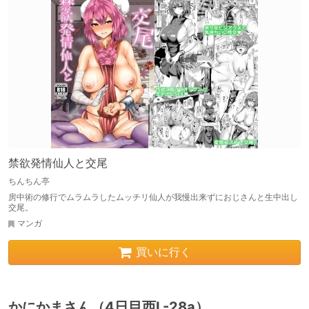
禁欲発情仙人と交尾
ちんちん亭
房中術の修行でムラムラしたムッチリ仙人が我慢出来ずにおじさんと生中出し
交尾。
マンガ
買いに行く
かにかまさん（4日目西L-28a）