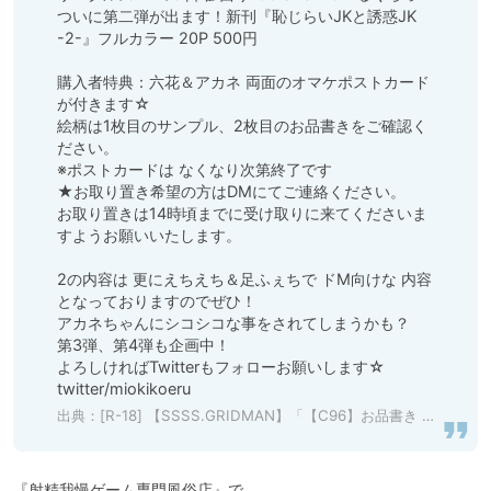
ついに第二弾が出ます！新刊『恥じらいJKと誘惑JK 
-2-』フルカラー 20P 500円

購入者特典：六花＆アカネ 両面のオマケポストカード
が付きます☆

絵柄は1枚目のサンプル、2枚目のお品書きをご確認く
ださい。

※ポストカードは なくなり次第終了です

★お取り置き希望の方はDMにてご連絡ください。

お取り置きは14時頃までに受け取りに来てくださいま
すようお願いいたします。

2の内容は 更にえちえち＆足ふぇちで ドM向けな 内容
となっておりますのでぜひ！ 

アカネちゃんにシコシコな事をされてしまうかも？

第3弾、第4弾も企画中！

よろしければTwitterもフォローお願いします☆

twitter/miokikoeru
出典：
[R-18] 【SSSS.GRIDMAN】「【C96】お品書き 六花＆アカネ本 ／ 日曜 西り16b」/「みおき超」のイラスト [pixiv]
『射精我慢ゲーム専門風俗店』で
