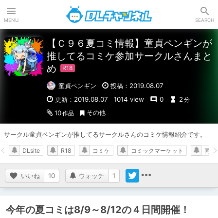
DLチャンネル
MENU
SEARCH
【Ｃ９６夏コミ情報】童貞ペンギンが
推してるコミケ参加サークルさんまと
め
童貞ペンギン
投稿：2019.08.07
更新：2019.08.07
1014 view
0
2
分
その他
10
作品
サークル童貞ペンギンが推してるサークルさんのコミケ情報紹介です。
DLsite
R18
コミケ
コミックマーケット
同人
いいね
10
ウォッチ
1
今年の夏コミは8/9～8/12の４日間開催！