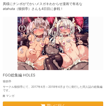
異様にチンポがでかいメスガキわからせ漫画で有名な

atahuta（狼狽亭）さんも4日目に参戦！
FGO総集編 HOLES
狼狽亭
サークル狼狽亭にて、2017年4月～2018年4月までに発行した同人誌の総集編
です。
マンガ
買いに行く