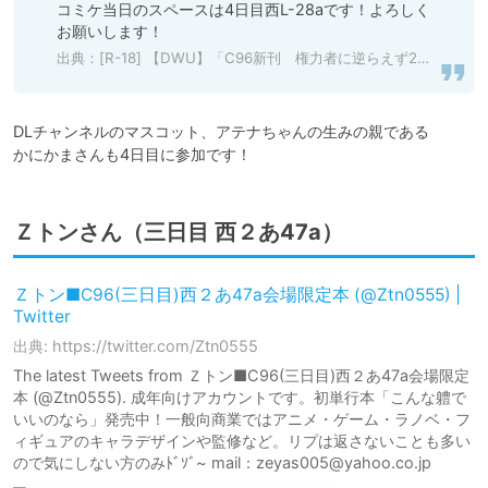
コミケ当日のスペースは4日目西L-28aです！よろしく
お願いします！
出典：
[R-18] 【DWU】「C96新刊 権力者に逆らえず2コマ堕ちする本」/「かにかま」のイラスト [pixiv]
DLチャンネルのマスコット、アテナちゃんの生みの親である

かにかまさんも4日目に参加です！
Ｚトンさん（三日目 西２あ47a）
Ｚトン■C96(三日目)西２あ47a会場限定本 (@Ztn0555) |
Twitter
出典: https://twitter.com/Ztn0555
The latest Tweets from Ｚトン■C96(三日目)西２あ47a会場限定
本 (@Ztn0555). 成年向けアカウントです。初単行本「こんな軆で
いいのなら」発売中！一般向商業ではアニメ・ゲーム・ラノベ・フ
ィギュアのキャラデザインや監修など。リプは返さないことも多い
ので気にしない方のみﾄﾞｿﾞ~ mail：zeyas005@yahoo.co.jp