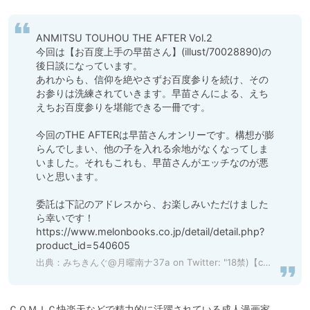
ANMITSU TOUHOU THE AFTER Vol.2

今回は【お百度上手の早苗さん】(illust/70028890)の
後日談になっています。

あれからも、信仰を絶やさずお百度参りを続け、その
お参りは洗練されていきます。早苗さんによる、えち
えちお百度参りを堪能できる一冊です。

今回のTHE AFTERは早苗さんオンリーです。構想が膨
らんでしまい、他の子を入れる余地がなくなってしま
いました。それもこれも、早苗さんがエッチなのが悪
いと思います。

委託は下記のアドレスから、お楽しみいただけました
ら幸いです！

https://www.melonbooks.co.jp/detail/detail.php?
product_id=540605
出典：
みちきんぐ@月曜南ナ37a on Twitter: "18禁)【c96】『ANMITSU TOUHOU THE AFTER Vol.2』ご予約受付中です！前回の後日談。えちえちお百度参りをまた堪能できる一冊となります。早苗さんの〇内を百回往復して心願成就を目指そう！ ﾒﾛﾝ：https://t.co/H3uZrDt1f0 pixiv：https://t.co/H2Te9fL6hO… https://t.co/FGtPpp2XNt"
ＣＯＭＩＣ快楽天などで精力的に活躍されている成人漫画家、
