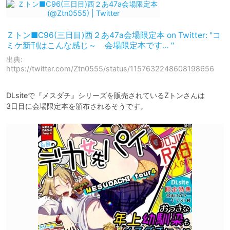
Ｚトン■C96(三日目)西２あ47a会場限定本 on Twitter: "コ
ミケ新刊はこんな感じ～ 会場限定本です… "
出典:
https://twitter.com/Ztn0555/status/1157632248608198656
DLsiteで『メスダチ』シリーズを販売されているZトンさんは

3日目に会場限定本を頒布されるそうです。