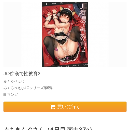
J○痴漢で性教育2
みくろぺえじ
みくろぺえじJ○シリーズ第5弾
マンガ
買いに行く
みちきんぐさん（4日目 南ナ37a）