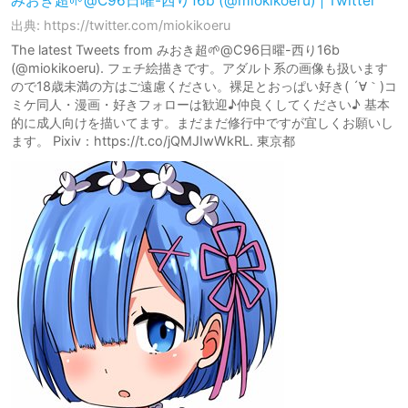
みおき超🌱@C96日曜-西り16b (@miokikoeru) | Twitter
出典: https://twitter.com/miokikoeru
The latest Tweets from みおき超🌱@C96日曜-西り16b
(@miokikoeru). フェチ絵描きです。アダルト系の画像も扱います
ので18歳未満の方はご遠慮ください。裸足とおっぱい好き( ´∀｀)コ
ミケ同人・漫画・好きフォローは歓迎♪仲良くしてください♪ 基本
的に成人向けを描いてます。まだまだ修行中ですが宜しくお願いし
ます。 Pixiv：https://t.co/jQMJIwWkRL. 東京都