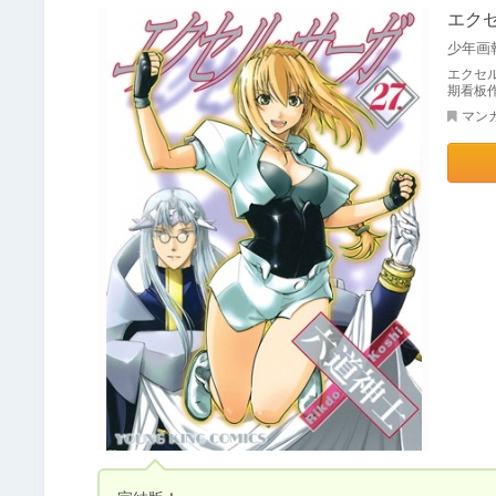
エク
少年画
エクセ
期看板
マン