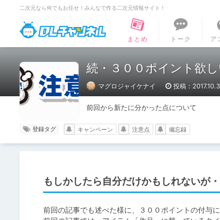
二次元なら何でもお任せ！みんなで作る二次元情報サイト！
DLチャンネル
まとめ
トーク
ア
続・３００ポイント欲し
マグロジャイケナイ
投稿：2017.10.3
前回から新たに分かった点について
登録タグ
キャンペーン
注意点
備忘録
もしかしたら自分だけかもしれないが・
前回の記事でも述べた様に、３００ポイントの付与に