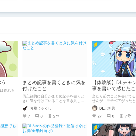
おう
まとめ記事を書くときに気を
【体験談】DLチャ
付けたこと
事を書いて感じたこ
絵は作れる
てみます
備忘録的に自分がまとめ記事を書くと
当たり前のことを書いてる
きに気を付けていることを書き足して
せんが、モチベ下がったと
いきます。 どうせ誰も見てないから好
やる気出るかもしれない(´ω
お股じゃくし
DLポチ男
き放題書けるぞ！
れっぽいので備忘録を兼ね
7
0
2
27
0
7
分
分