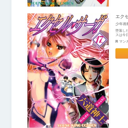
エクセ
少年画
堕落し
スは今
マン