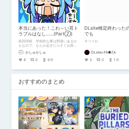
本当にあった！こわ～い耳ト
DLsite検定終わっ
ラブルはなし……(Part②)
でも
前回同様、学術的な事は間違いあるか
キツイわ
もなので、なんか起きたらすぐお医者
さんに行ってね！！！ 皆はシャレにな
かしゅかしゅ
DLsite>FA●ZA
らないから真似や近しい事はしないよ
うに！！！
8
0
9
3
0
1
分
分
おすすめのまとめ