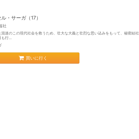
ル・サーガ（17）
報社
た混迷のこの現代社会を救うため、壮大な大義と壮烈な思い込みをもって、秘密結社
日も行…
ガ
買いに行く