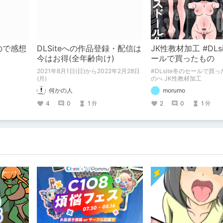
たので感想
DLSiteへの作品登録・配信は
JK性教材加工 #DLs
今はお得(全年齢向け)
ールで買ったもの
2021年8月1日(日)から2022年2月28日
#DLsite冬のセールで買っ
(月)
のべ JK性教材加工
何かの人
morumo
4
0
1
2
0
1
分
分