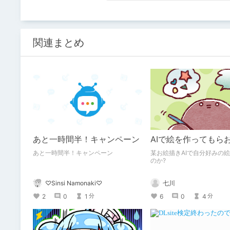
関連まとめ
あと一時間半！キャンペーン
AIで絵を作ってもら
あと一時間半！キャンペーン
某お絵描きAIで自分好みの
のか?
♡Sinsi Namonaki♡
七川
2
0
1
6
0
4
分
分