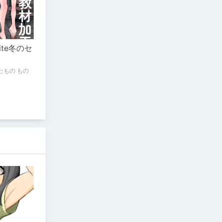
ite冬のセ
たもの もの