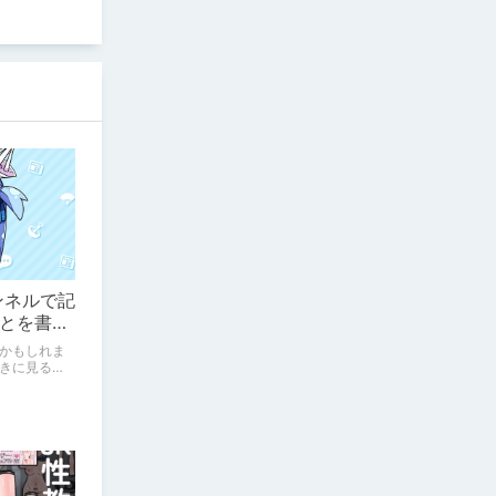
ンネルで記
とを書い
かもしれま
きに見ると
`)♪ 私は忘
てます。