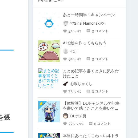
あと一時間半！キャンペーン
♡Sinsi Namonaki♡
2
0
いいね
コメント
AIで絵を作ってもらおう
七川
6
0
いいね
コメント
まとめ記事を書くときに気を付
けたこと
お股じゃくし
7
0
いいね
コメント
【体験談】DLチャンネルで記事
を書いて感じたことを書いてみ
ます
DLポチ男
を張
27
0
いいね
コメント
本当にあった！こわ～い耳トラ