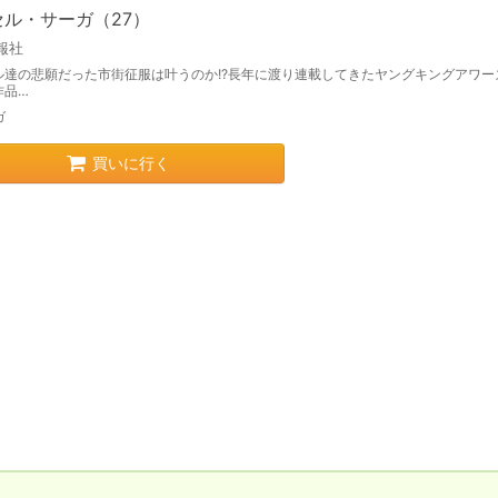
セル・サーガ（27）
報社
ル達の悲願だった市街征服は叶うのか!?長年に渡り連載してきたヤングキングアワー
作品…
ガ
買いに行く