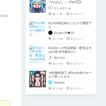
ブルはなし……(Part②)
かしゅかしゅ
8
0
いいね
コメント
ズの長
DLsite検定終わったので感想で
も
DLsite>FA●ZA
3
0
いいね
コメント
DLSiteへの作品登録・配信は今
はお得(全年齢向け)
何かの人
4
0
いいね
コメント
JK性教材加工 #DLsite冬のセー
ルで買ったもの
morumo
2
0
いいね
コメント