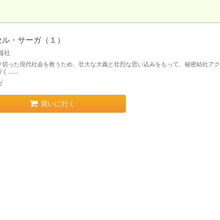
セル・サーガ（１）
報社
り切った現代社会を救うため、壮大な大義と壮烈な思い込みをもって、秘密結社アク
行く……
ガ
買いに行く