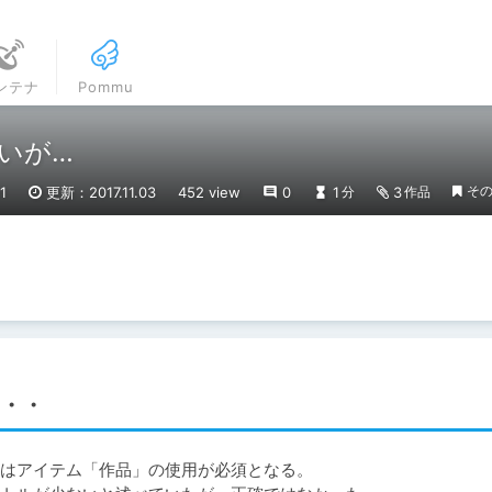
ンテナ
Pommu
いが…
そ
1
更新：2017.11.03
452 view
0
1
3
分
作品
・・
はアイテム「作品」の使用が必須となる。
