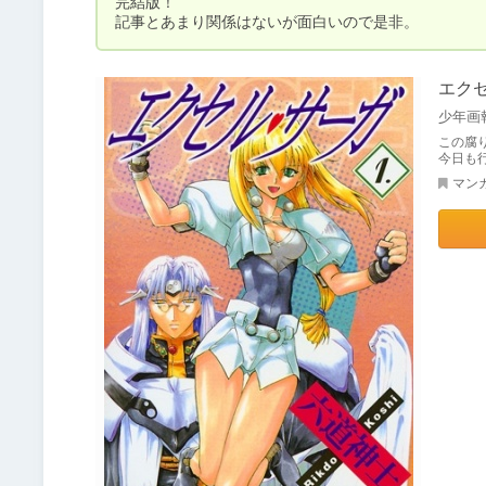
完結版！

記事とあまり関係はないが面白いので是非。
エク
少年画
この腐
今日も
マン