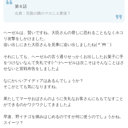
第６話
出典：
宮殿の隣のマロニエ農場 1
ヘーゼルは、賢いですね。大臣さんの脅しに恐れることもなくホコ
リ攻撃をしかけました。

追い出しにきた大臣さんを見事に追い出しましたね( *´艸｀)

それにしても、ヘーゼルの言う通りせっかくお出ししたお菓子に手
をつけないなんて失礼です(-"-)ヘーゼルは次こそはそんなことはさ
せないと宣戦布告をしましたよ

なにかいいアイディアはあるんでしょうか？

そこがとても気になりますね。

果たしてマーサおばさんのように失礼なお客さんにももてなすこと
ができるのかワクワクしてきましたよ

早速、野イチゴを摘みはじめるのですが何に使うのでしょうかね。

スイーツ？
