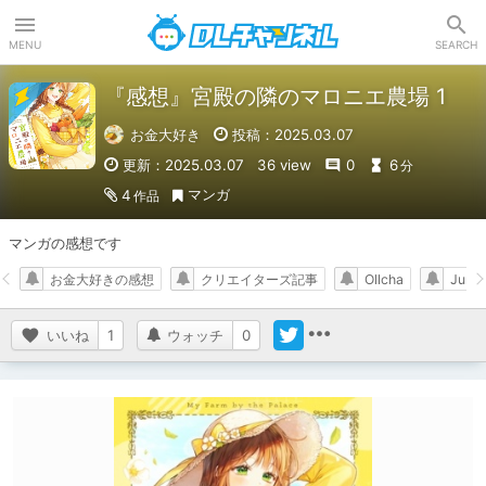
DLチャンネル
MENU
SEARCH
『感想』宮殿の隣のマロニエ農場 1
お金大好き
投稿：2025.03.07
更新：2025.03.07
36 view
0
6
分
マンガ
4
作品
マンガの感想です
お金大好きの感想
クリエイターズ記事
Ollcha
Jung
いいね
1
ウォッチ
0