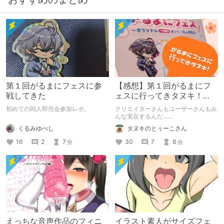
第１回がるまにフェスに参
【感想】第１回がるまにフ
戦してきた
ェスに行ってきタヌキ！
【レポ】
初めての同人即売会参加レポ。
クリエイターさんもユーザーさんもみ
んな実在するんだ……
くるみゆべし
タヌキのとぅーこさん
16
2
7
30
7
8
分
分
えっちな音声作品のフィニ
イラスト素人がサイズフェ