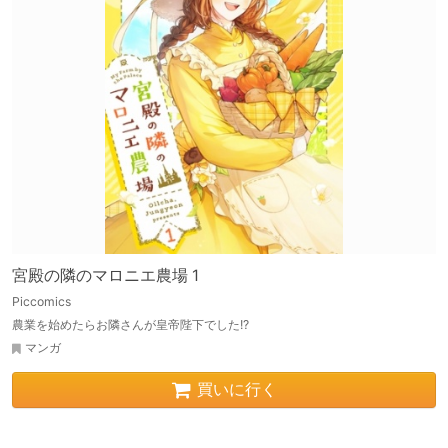
宮殿の隣のマロニエ農場 1
Piccomics
農業を始めたらお隣さんが皇帝陛下でした!?
マンガ
買いに行く