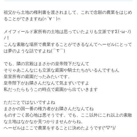
祖父から土地の権利書を渡されまして、これで念願の農業をはじめ
ることができますね(∩´∀｀)∩

メイフィールド家所有の土地は思っていたよりも立派ですΣ(･ω･ﾉ)
ﾉ！

こんな素敵な場所で農業することができるなんてヘーゼルにとって
は夢のような話ですよね(⌒∇⌒)

でも、隣の宮殿はまさかの皇帝陛下だなんて

そりゃあこんなにも立派な庭園や騎士たちがいるんですもん

皇室所有の庭園だったみたいです。

皇帝陛下がお隣さんだなんて気まずいですよ

私だったらもうこの時点で庭園から出ていきます

ただごとではないですよね

まさかの国一番の権力者がお隣さんだなんてね

ものすごく居心地は悪そうです。でも、ここ以外にこれ以上の素敵
な土地はなかなか見つかりませんからね。

ヘーゼルはここで農業をすることに決めたようです(^▽^)/
