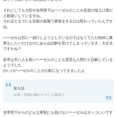
それにしても大臣や皇帝陛下はヘーゼルのことを投資の地上げ屋だ
と勘違いしていますね。

それほどまでにも宮殿の庭園で農業をするのは変わっていたんです
ね。

ヘーゼルは別に一儲けしようとしているのではなくてただ純粋に農
業をしたいだけなのにあらぬ誤解を受けてしまっています。大丈夫
ですかね？

皇帝は常に人を疑いヘーゼルのことも悪質な人間だと誤解している
ようでした

((+_+))ヘーゼルのことが心配になってきましたよ
第５話
出典：
宮殿の隣のマロニエ農場 1
皇帝陛下からのどんな牽制にも負けないヘーゼルはカッコいいです