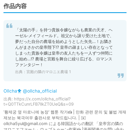
作品内容
「太陽の手」を持つ貴族令嬢ながらも農業の天才、ヘ
ーゼル·メイフィールド。祖父から譲り受けた土地で、
夢だった自分の農場を始めようとした矢先…！お隣さ
んがまさかの皇帝陛下!? 皇帝の疎ましい存在となって
しまった貴族令嬢は皇帝の友人たちを一人ずつ仲間に
し始め…!? 農場と宮殿を舞台に繰り広げる、ロマンス
ファンタジー！
出典：
宮殿の隣のマロニエ農場 1
Ollcha🐥 @ollcha_official
出典: https://x.com/ollcha_official?
t=Q0TTkCunrLFB7llkZT0UeQ&s=09
'황제궁 옆 마로니에 농장' 웹툰 작가🍰 | 만화 관련 문의 및 불법 개재
제보는 북극여우 출판사로 부탁드립니다. | ✉️
ollcha5yul@gmail.com による韓国語からの翻訳 「皇帝宮の隣の
マロニエファーム」ウェブトゥーン作家🍰 |漫画関連のお問い合わ