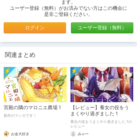
ます。
ユーザー登録（無料）がお済みでない方はこの機会に
是非ご登録ください。
ログイン
ユーザー登録（無料）
関連まとめ
宮殿の隣のマロニエ農場 1
【レビュー】養女の役をう
まくやり過ぎました 1
新作のマンガです！
養女の役をうまくやり過ぎました 1の
レビュー
お金大好き
みゃー