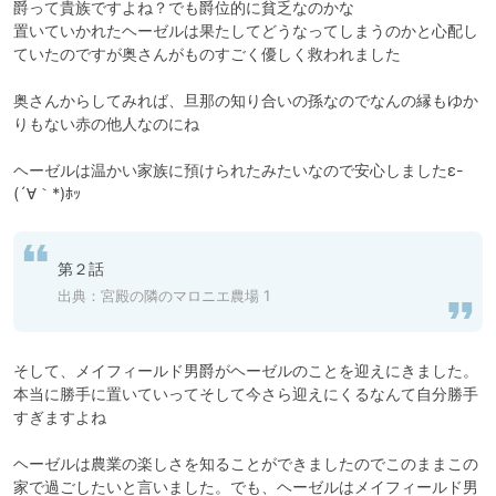
爵って貴族ですよね？でも爵位的に貧乏なのかな

置いていかれたヘーゼルは果たしてどうなってしまうのかと心配し
ていたのですが奥さんがものすごく優しく救われました

奥さんからしてみれば、旦那の知り合いの孫なのでなんの縁もゆか
りもない赤の他人なのにね

ヘーゼルは温かい家族に預けられたみたいなので安心しましたε-
(´∀｀*)ﾎｯ
第２話
出典：
宮殿の隣のマロニエ農場 1
そして、メイフィールド男爵がヘーゼルのことを迎えにきました。

本当に勝手に置いていってそして今さら迎えにくるなんて自分勝手
すぎますよね

ヘーゼルは農業の楽しさを知ることができましたのでこのままこの
家で過ごしたいと言いました。でも、ヘーゼルはメイフィールド男