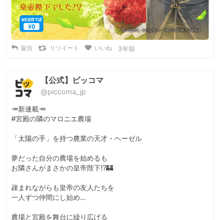
返信
リツイート
いいね
3年前
【公式】ピッコマ
@piccoma_jp
🥕新連載🥕

#宮殿の隣のマロニエ農場

「太陽の手」を持つ農業の天才・ヘーゼル

夢だった自分の農場を始めるも

お隣さんがまさかの皇帝陛下⁉🏰

疎まれながらも皇帝の友人たちを

一人ずつ仲間にし始め…

農場と宮殿を舞台に繰り広げる
