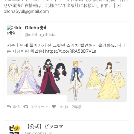
せや違法介在情報は、北極キツネ出版社にお願いします。 | ✉️
ollcha5yul@gmail.com
Ollcha🐥🕯
@ollcha_official
시즌 1 연재 들어가기 전 그렸던 스케치 발견해서 올려봐요. 페니
는 지금이랑 똑같음! https://t.co/RRA58D7VLa
返信
リツイート
いいね
2年前
【公式】ピッコマ
@piccoma_jp