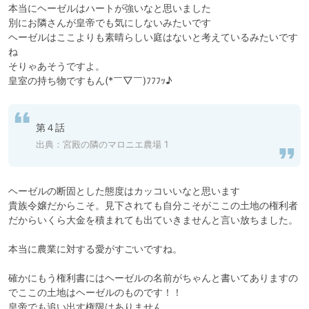
本当にヘーゼルはハートが強いなと思いました

別にお隣さんが皇帝でも気にしないみたいです

ヘーゼルはここよりも素晴らしい庭はないと考えているみたいです
ね

そりゃあそうですよ。

皇室の持ち物ですもん(*￣▽￣)ﾌﾌﾌｯ♪
第４話
出典：
宮殿の隣のマロニエ農場 1
ヘーゼルの断固とした態度はカッコいいなと思います

貴族令嬢だからこそ。見下されても自分こそがここの土地の権利者
だからいくら大金を積まれても出ていきませんと言い放ちました。

本当に農業に対する愛がすごいですね。

確かにもう権利書にはヘーゼルの名前がちゃんと書いてありますの
でここの土地はヘーゼルのものです！！

皇帝でも追い出す権限はありません
