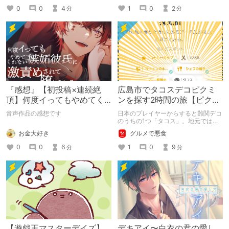
0
0
4
1
0
2
分
分
『感想』【初投稿×連続絶
広島市でタコスデコピクミ
頂】何度イってもやめてく
ンを探す2時間の旅【ピクミ
れない嫉妬彼氏に激責めさ
ンブルーム / Pikmin
音声作品の感想です
日本のプレイヤーからすると難関デコ
れて堕とされる。
Bloom】
のうちの1つ「タコス」。地元では見
つけられなかった男が広島で探す旅を
お金大好き
グルメで悪食
お送りします。ねくすと5月のテーマ
「お出かけの記録」。
0
0
6
1
0
9
分
分
【遊戯王マスターデイズ】
デキアイ〜白衣の君の愛し