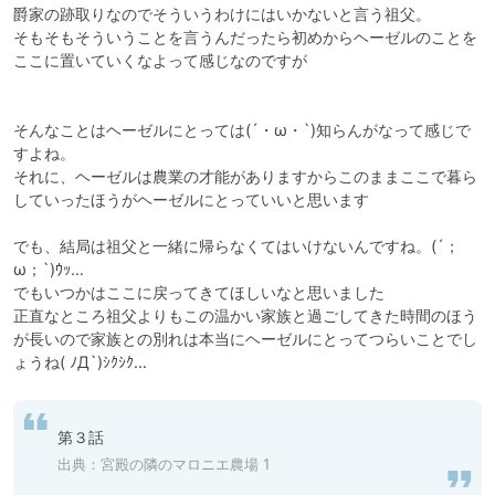
爵家の跡取りなのでそういうわけにはいかないと言う祖父。

そもそもそういうことを言うんだったら初めからヘーゼルのことを
ここに置いていくなよって感じなのですが

そんなことはヘーゼルにとっては(´・ω・`)知らんがなって感じで
すよね。

それに、ヘーゼルは農業の才能がありますからこのままここで暮ら
していったほうがヘーゼルにとっていいと思います

でも、結局は祖父と一緒に帰らなくてはいけないんですね。(´；
ω；`)ｳｯ…

でもいつかはここに戻ってきてほしいなと思いました

正直なところ祖父よりもこの温かい家族と過ごしてきた時間のほう
が長いので家族との別れは本当にヘーゼルにとってつらいことでし
ょうね( ﾉД`)ｼｸｼｸ…
第３話
出典：
宮殿の隣のマロニエ農場 1