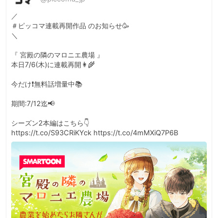
／

＃ピッコマ連載再開作品 のお知らせ🥳

＼

『 宮殿の隣のマロニエ農場 』

本日7/6(木)に連載再開👩‍🌾

今だけ❗️無料話増量中📚

期間:7/12迄📢

シーズン2本編はこちら👇

https://t.co/S93CRiKYck https://t.co/4mMXiQ7P6B