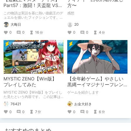
Part57：激闘！天盃龍 VS
方〜
千年D【架空デュエル】
この物語は実話を基に熱い遊戯王のデ
感想
ュエルを描いたフィクションです。
（自分用メモ：2025-05-14）
20
大晦日
0
0
4
0
0
16
分
分
MYSTIC ZENO【Win版】
【全年齢ゲーム】やさしい
プレイしてみた
黒縄ーイマジナリーフレン
ドの「彼」と過ごすおぼん
MYSTIC ZENO【Win版】をプレイし
ゲームを紹介します
やすみー
た見たという内容です。 この記事は
通常のクリエイターズ記事です。
お金大好き
76421
0
0
6
0
0
7
分
分
おすすめのまとめ