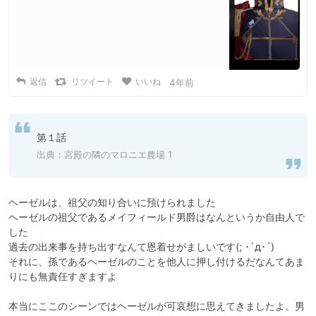
返信
リツイート
いいね
4年前
第１話
出典：
宮殿の隣のマロニエ農場 1
ヘーゼルは、祖父の知り合いに預けられました

ヘーゼルの祖父であるメイフィールド男爵はなんというか自由人で
した

過去の出来事を持ち出すなんて恩着せがましいです(; ･`д･´)

それに、孫であるヘーゼルのことを他人に押し付けるだなんてあま
りにも無責任すぎますよ

本当にここのシーンではヘーゼルが可哀想に思えてきましたよ。男