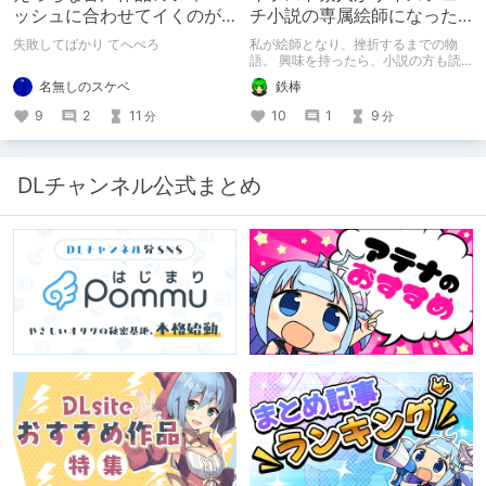
ッシュに合わせてイくのが
チ小説の専属絵師になった
下手すぎる【失敗した話】
お話
失敗してばかり てへぺろ
私が絵師となり、挫折するまでの物
語。 興味を持ったら、小説の方も読
んで欲しいなって感じ 私の絵を使っ
名無しのスケベ
鉄棒
てくれてる小説書きさんのページＵＲ
Ｌ
9
2
11
10
1
9
分
分
https://www.pixiv.net/users/341489
73/novels?p=1
DLチャンネル公式まとめ