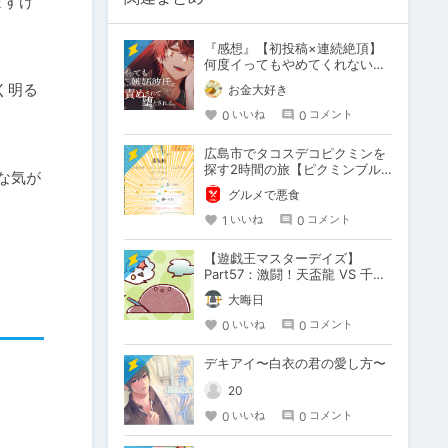
ますけ
『感想』【初投稿×連続絶頂】
何度イってもやめてくれない嫉
妬彼氏に激責めされて堕とされ
く明る
お金大好き
る。
0
0
いいね
コメント
広島市でタコスデコピクミンを
探す2時間の旅【ピクミンブル
な気が
ーム / Pikmin Bloom】
グルメで悪食
1
0
いいね
コメント
【遊戯王マスターデイズ】
Part57：激闘！天盃龍 VS 千年
D【架空デュエル】
大晦日
0
0
いいね
コメント
デキアイ〜白衣の君の愛し方〜
20
0
0
いいね
コメント