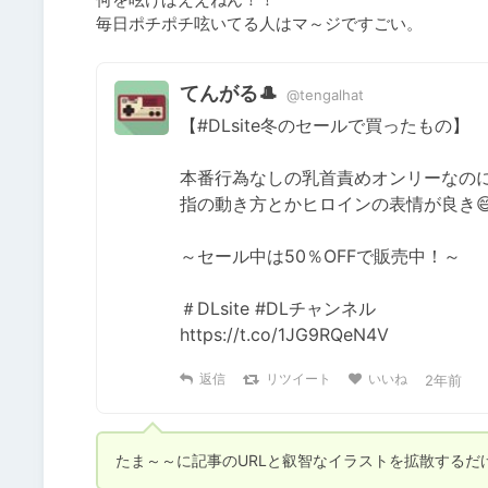
毎日ポチポチ呟いてる人はマ～ジですごい。
てんがる🎩
@tengalhat
【#DLsite冬のセールで買ったもの】

本番行為なしの乳首責めオンリーなのに
指の動き方とかヒロインの表情が良き😄
～セール中は50％OFFで販売中！～

＃DLsite #DLチャンネル

https://t.co/1JG9RQeN4V
返信
リツイート
いいね
2年前
たま～～に記事のURLと叡智なイラストを拡散するだ