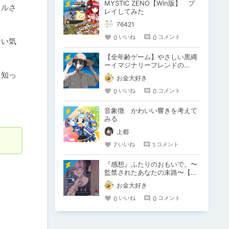
MYSTIC ZENO【Win版】 プ
クルさ
レイしてみた
76421
0
0
いいね
コメント
ない気
【全年齢ゲーム】やさしい黒縄
ーイマジナリーフレンドの
「彼」と過ごすおぼんやすみー
と知っ
お金大好き
0
0
いいね
コメント
音象徴 かわいい響きを考えて
みる
上都
7
1
いいね
コメント
『感想』ふたりのおもいで。〜
監禁されたあなたの末路〜【が
るまに限定特典付き】
お金大好き
0
0
いいね
コメント