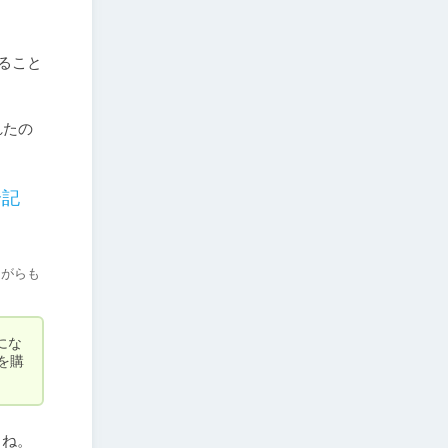
ること
れたの
介記
ながらも
にな
を購
ね。
