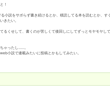
と！

でる小説をサボらず書き続けるとか、積読してる本を読むとか、す
いきたい。

てるくせして、書くのが苦しくて後回しにしてずっとモヤモヤし
ゃったし……。

eb小説で連載みたいに投稿とかもしてみたい。

。