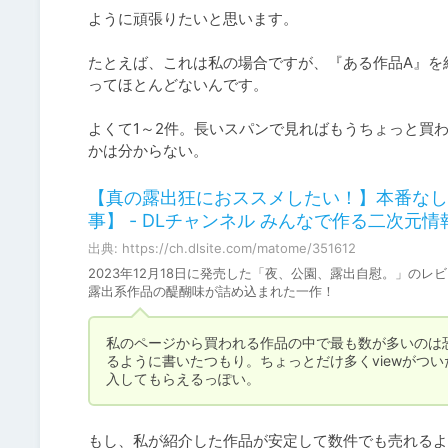
ように頑張りたいと思います。

たとえば、これは私の場合ですが、『ある作品A』を
ってほとんどないんです。

よくて1～2件。長いスパンで見ればもうちょっと買
かは分からない。
【真の露出狂におススメしたい！】本番なし
事】 - DLチャンネル みんなで作る二次元
出典: https://ch.dlsite.com/matome/351612
2023年12月18日に発売した「夜、公園、露出自慰。」の
露出系作品の醍醐味が詰め込まれた一作！
私のページから買われる作品の中で最も数が多いのは
るように書いたつもり。ちょっとだけ多くviewがつ
入してもらえるっぽい。
もし、私が紹介した作品が安定して数件でも売れるよ