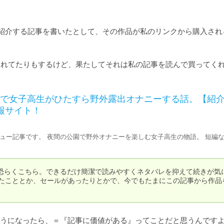
紹介する記事を書いたとして、その作品が私のリンクから購入され
われてたりもするけど、果たしてそれは私の記事を読んで買ってく
で女子高生がひたすら野外露出オナニーする話。【紹
情報サイト！
レビュー記事です。 夜間の公園で野外オナニーを楽しむ女子高生の物語。 短編
恐らくこちら。できるだけ簡潔で読みやすくネタバレを抑えて続きが気
いたこととか、セールがあったりとかで、今でもたまにこの記事から作品
うになったら、＝『記事に価値がある』ってことだと思うんですよ