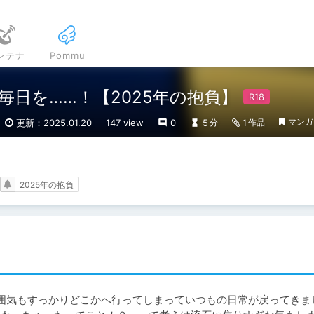
ンテナ
Pommu
日を……！【2025年の抱負】
マンガ
更新：2025.01.20
147 view
0
5
1
分
作品
2025年の抱負
雰囲気もすっかりどこかへ行ってしまっていつもの日常が戻ってきまし