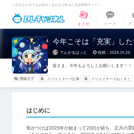
二次元なら何でもお任せ！みんなで作る二次元情報サイト！
DLチャンネル
まとめ
トーク
ア
今年こそは「充実」した毎
てんがるはっと
投稿：2025.01.20
皆さま、今年もよろしくお願いします！！
登録タグ
クリエイターズ記事
クリエイターズねくすと
はじめに
気がつけば2025年が始まって20日が経ち、正月の