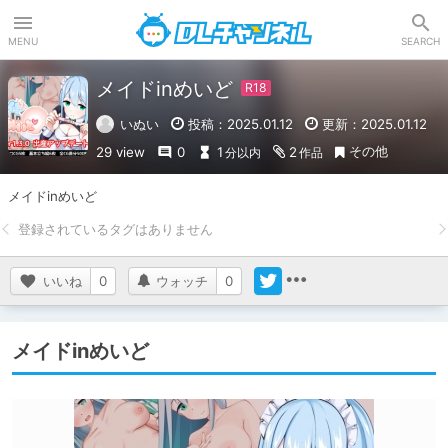
DLチャンネル
MENU
SEARCH
メイドinめいど
いぬい
投稿：2025.01.12
更新：2025.01.12
その他
29 view
0
1
2
分以内
作品
メイドinめいど
いいね
0
ウォッチ
0
メイドinめいど