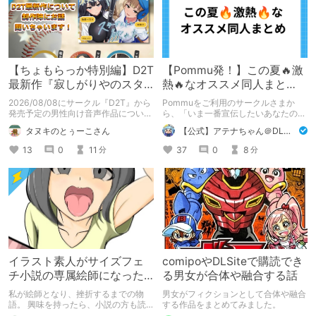
【ちょもらっか特別編】D2T
【Pommu発！】この夏🔥激
最新作『寂しがりやのスタ
熱🔥なオススメ同人まと
ーダストと触れあって』制
め！ その1
2026/08/08にサークル『D2T』から
Pommuをご利用のサークルさまか
作陣にインタビュー！🎤
発売予定の男性向け音声作品について
ら、「いま一番宣伝したいあなたの
逆神ラニさんと不束こけしさんにお話
DLsite作品」を募りました！ この夏
タヌキのとぅーこさん
【公式】アテナちゃん＠DLチャンネル
聞いちゃいました！夏コミに関する告
🔥激熱🔥な作品ばかり！あなたがまだ
知もあります！
出会っていない、運命の作品が見つか
13
0
11
37
0
8
分
分
るかも！
イラスト素人がサイズフェ
comipoやDLSiteで購読でき
チ小説の専属絵師になった
る男女が合体や融合する話
お話
私が絵師となり、挫折するまでの物
男女がフィクションとして合体や融合
語。 興味を持ったら、小説の方も読
する作品をまとめてみました。
んで欲しいなって感じ 私の絵を使っ