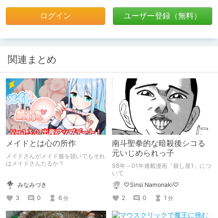
ログイン
ユーザー登録（無料）
関連まとめ
メイドとは心の所作
南斗聖拳的な暗殺後シコる
元いじめられっ子
メイドさんがメイド服を脱いでもそれ
はメイドさんたるか？
98年～01年連載漫画「殺し屋1」につ
いて
みなみづき
♡Sinsi Namonaki♡
3
0
6
2
0
1
分
分