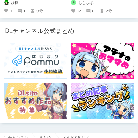
鉄棒
おもちばこ
てくれてる小説書きさんのページＵＲ
Ｌ
9
1
9
12
0
2
分
分
https://www.pixiv.net/users/341489
73/novels?p=1
DLチャンネル公式まとめ
DLチャンネル
まとめ
メイドinめいど