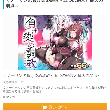
くノ一リンの負け染め調教～五つの秘穴と最大の
弱点～
くノ一リンの負け染め調教～五つの秘穴と最大の弱点～
えち絵克服アカ
くノ一ちゃんの大事な尊厳をぐちゃぐちゃに踏みにじった上、自ら負ける事が
尊厳になる様に調教するお話
マンガ
買いに行く