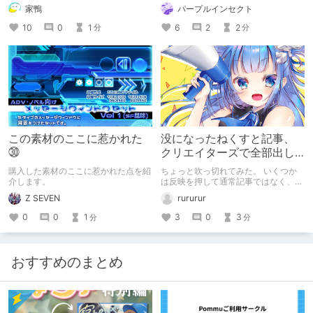
しかしない
家鴨
パープルインセクト
10
0
1
6
2
2
分
分
この素材のここに惹かれた
没になったねくすと記事、
㉚
クリエイターズで全部出し
てみます。
購入した素材のここに惹かれた点を紹
ちょっと吹っ切れてみた。 いくつか
介します。
は反映を押して通常記事ではなく、ク
リエイター記事として出してみようか
Z SEVEN
rururur
なと。
0
0
1
3
0
3
分
分
おすすめのまとめ