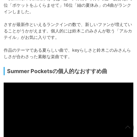
位「ポケットをふくらませて」16位「紬の夏休み」の4曲がランク
インしました。

さすが最新作といえるランクインの数で、新しいファンが増えてい
ることがうかがえます。個人的には鈴木このみさんが歌う「アルカ
テイル」がお気に入りです。

作品のテーマである夏らしい曲で、keyらしさと鈴木このみさんら
しさが合わさった素敵な楽曲です。
Summer Pocketsの個人的なおすすめ曲