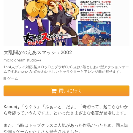
大乱闘かのえあスマッシュ2002
micro dream studio++
1〜4人プレイ対応.某ス○ッ○ュブラザ○ズっぽい落としあい型アクションゲー
ムです.KanonとAirのかわいらしいキャラクターとアレンジ曲が魅せます.
ゲーム
買いに行く
Kanonは「うぐぅ」「ふぁいと、だよ」「奇跡って、起こらないか
ら奇跡っていうんですよ」といったさまざまな名言が登場します。

また、当時はトップクラスに人気があった作品だったため、同人誌
や同人ゲームがたくさん発売されました。