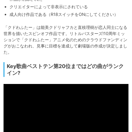
クリエイターによって非表示にされている
成人向け作品である（R18スイッチをONにしてください）
「クドわふたー」は能美クドリャフカと直枝理樹が恋人同士になる
世界を描いたスピンオフ作品です。リトルバスターズ!10周年ミッ
ションで「クドわふたー」アニメ化のためのクラウドファンディン
グがおこなわれ、見事に目標を達成して劇場版の作成が決定しまし
た。
Key歌曲ベストテン第20位まではどの曲がランク
イン?