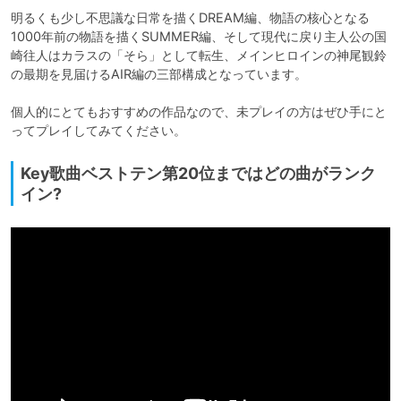
明るくも少し不思議な日常を描くDREAM編、物語の核心となる
1000年前の物語を描くSUMMER編、そして現代に戻り主人公の国
崎往人はカラスの「そら」として転生、メインヒロインの神尾観鈴
の最期を見届けるAIR編の三部構成となっています。

個人的にとてもおすすめの作品なので、未プレイの方はぜひ手にと
ってプレイしてみてください。
Key歌曲ベストテン第20位まではどの曲がランク
イン?