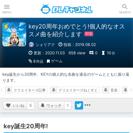
DLチャンネル
MENU
SEARCH
key20周年おめでとう!個人的なオス
スメ曲を紹介します
シェリアク
投稿：2019.08.02
更新：2020.11.03
658 view
0
10
分
ゲーム
8
作品
key誕生から20周年、KEYの個人的な名曲を過去のゲームとともに振り返
ります。
クリエイターズ記事
クリエイターズねくすと
音楽
K
いいね
5
ウォッチ
1
key誕生20周年!