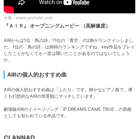
出典：
www.youtube.com
『ＡＩＲ』 オープニングムービー （高解像度）
AIRからは1位「鳥の詩」11位の「青空」の2曲がランクインしまし
た。1位の「鳥の詩」は納得のランキングですね、key作品をプレイ
したことがなくても一度は聞いたことがあるのではないでしょう
か。
AIRの個人的おすすめ曲
AIRの個人的おすすめ曲は「ふたり」です。静かなピアノ曲で、儚
くも幻想的なAIRの世界観にマッチしています。

劇場版AIRのイメージソング「IF DREAMS CAME TRUE」の原曲
としても知られている作品です。
CLANNAD