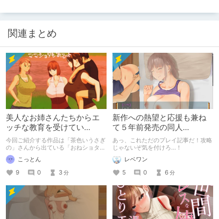
関連まとめ
美人なお姉さんたちからエ
新作への熱望と応援も兼ね
ッチな教育を受けてい
て５年前発売の同人
く！ 人妻はもれなく孕ま
RPG『おねショタなつやす
今回ご紹介する作品は「茶色いうさぎ
あっ、これただのプレイ記事だ！攻略
された模様！
み』をやってみた！
の」さんから出ている「おねショタな
じゃないぞ気を付けろ…！
つやすみ」という作品。 姉ショタ、
こっとん
レベワン
ママショタものの中でもかなりシコリ
ティー、クオリティー共に高い作品
9
0
3
5
0
6
分
分
で、しかも低価格！ 最早やらない理
由はないでしょう。