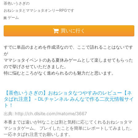
茶色いうさぎの
おねショタとママショタオンリーRPGです
ゲーム
買いに行く
すでに単品のまとめを作成済なので、ここで語れることはないです
が

ママショタイベントのある夏休みゲームとして楽しませてもらった
ので挙げさせていただきました。

特に悩むところがなく進められるのも魅力だと思います。

【茶色いうさぎの】おねショタなつやすみのレビュー【ネ
タばれ注意】 - DLチャンネル みんなで作る二次元情報サイ
ト！
出典: http://ch.dlsite.com/matome/3667
本番までは遠いがHなことは割と気軽に応じてくれるおねショタマ
マショタゲーム。 プレイしたことを簡単にレポートしてみました。
一応ネタばれ注意でお願いします。