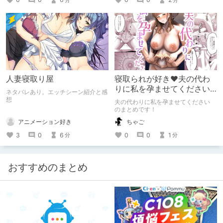
に更新予定です。
人妻寝取り屋
寝取られが好き♥夫の代わ
りに私を孕ませてください
ネタバレあり。エッチシーン紹介と感
★
想
夫の代わりに私を孕ませてください
のまとめです！
アニメーション好き
ちゃご
3
0
6
0
0
1
分
分
おすすめのまとめ