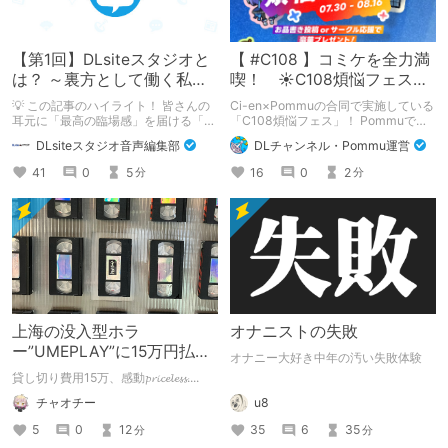
【第1回】DLsiteスタジオと
【 #C108 】コミケを全力満
は？ ～裏方として働く私た
喫！ ☀C108煩悩フェス☀
ちの紹介
Pommu版のご案内
💡 この記事のハイライト！ 皆さんの
Ci-en×Pommuの合同で実施している
耳元に「最高の臨場感」を届ける「サ
「C108煩悩フェス」！ Pommuでの
ウンドエンジニアの仕事」のリアルな
参加方法について、改めてこちらでも
DLsiteスタジオ音声編集部
DLチャンネル・Pommu運営
舞台裏を大公開！ スマートな専門
ご案内いたします！
職……と思いきや、実態は「音の変態
41
0
5
16
0
2
分
分
（褒め言葉）」が集まるチーム！？
成人男性スタッフがダミヘに抱きつ
き、スタジオにアダルトグッズが転が
る超大真面目な理由とは？ クオリテ
ィ向上のための、ちょっとシュールな
（？）試行錯誤をたっぷりご紹介しま
す！
上海の没入型ホラ
オナニストの失敗
ー”UMEPLAY”に15万円払っ
オナニー大好き中年の汚い失敗体験
たら、2作品とも号泣した※
貸し切り費用15万、感動𝓹𝓻𝓲𝓬𝓮𝓵𝓮𝓼𝓼....
ネタバレなし
u8
チャオチー
35
6
35
5
0
12
分
分