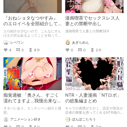
『おねショタなつやすみ』
漫画喫茶でセックスレス人
のエロイベを全部紹介して
妻との禁断中出し
みた！
エロ紹介が少ないので、こんなにすん
漫画喫茶で人妻との禁断SEX
げえの沢山あるよってことを知って欲
しい。
あぎらめん
レベワン
0
0
2
4
0
9
分
分
痴覚過敏 「奥さん、すごく
NTR・人妻漫画「NTロボ」
濡れてますよ…我慢出来ない
の総集編まとめ
んですか？」
ネタバレあり。エッチシーン紹介と感
キャラの表情がエロく、設定や状況が
想。
読者の興奮を誘ってくれるNTR感の強
いエロ漫画作品を供給してくれるサー
アニメーション好き
ぽんぽこたろう
クル「NTロボ」さんの総集編（パッ
ク）作品だけをまとめました。定期的
0
0
6
0
0
2
分
分