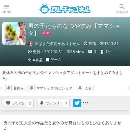
DLチャンネル
MENU
SEARCH
男の子たちのなつやすみ【ママショ
タ】
実はまだ名前がありません
投稿：2017.10.31
更新：2017.10.31
1988 view
0
1
分
ゲーム
4
作品
夏休みの男の子が主人公のママショタアダルトゲームをまとめてみまし
た。
夏休み
ママショタ/おばショタ
人妻
いいね
2
ウォッチ
1
男の子が主人公の作品だと夏休みが舞台なものも少なくありませ
ん。
