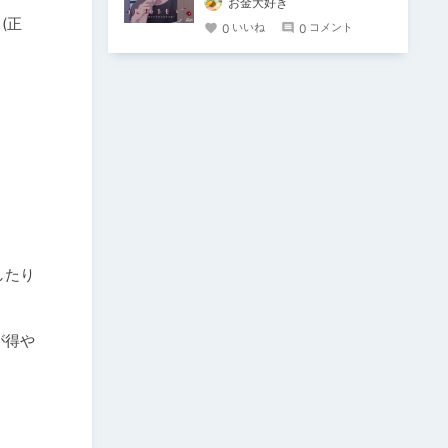
お金大好き
(正
0
0
いいね
コメント
したり
が得や