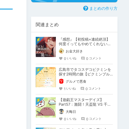
まとめの作り方
関連まとめ
『感想』【初投稿×連続絶頂】
何度イってもやめてくれない嫉
妬彼氏に激責めされて堕とされ
お金大好き
る。
0
0
いいね
コメント
広島市でタコスデコピクミンを
探す2時間の旅【ピクミンブル
ーム / Pikmin Bloom】
グルメで悪食
1
0
いいね
コメント
【遊戯王マスターデイズ】
Part57：激闘！天盃龍 VS 千年
D【架空デュエル】
大晦日
0
0
いいね
コメント