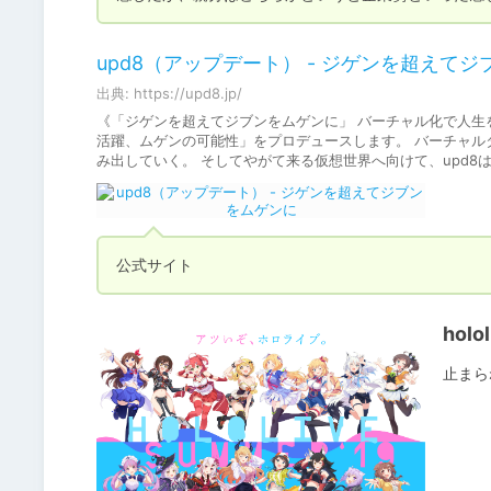
upd8（アップデート） - ジゲンを超えて
出典: https://upd8.jp/
《「ジゲンを超えてジブンをムゲンに」 バーチャル化で人生
活躍、ムゲンの可能性」をプロデュースします。 バーチャ
み出していく。 そしてやがて来る仮想世界へ向けて、upd
公式サイト
hol
止まら