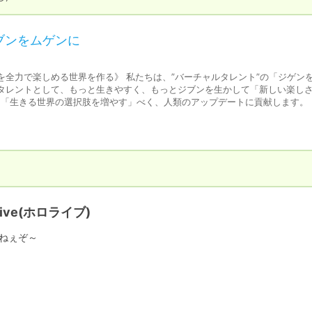
ジブンをムゲンに
を全力で楽しめる世界を作る》 私たちは、”バーチャルタレント”の「ジゲン
ルタレントとして、もっと生きやすく、もっとジブンを生かして「新しい楽し
8は「生きる世界の選択肢を増やす」べく、人類のアップデートに貢献します。
olive(ホロライブ)
ねぇぞ～