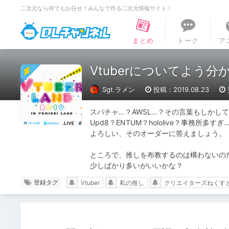
二次元なら何でもお任せ！みんなで作る二次元情報サイト！
DLチャンネル
まとめ
トーク
ア
Vtuberについてよう
Sgt.ラメン
投稿：2019.08.23
スパチャ…？AWSL…？その言葉もしかして
Upd8？ENTUM？hololive？事務所多すぎ…
よろしい、そのオーダーに答えましょう。

ところで、推しを布教するのは構わないのだ
少しばかり多いがいいかな？
登録タグ
Vtuber
私の推し
クリエイターズねくす