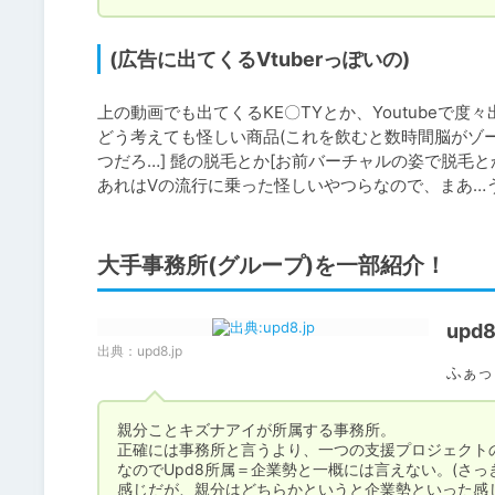
(広告に出てくるVtuberっぽいの)
上の動画でも出てくるKE〇TYとか、Youtubeで度々
どう考えても怪しい商品(これを飲むと数時間脳がゾ
つだろ…] 髭の脱毛とか[お前バーチャルの姿で脱毛とか
あれはVの流行に乗った怪しいやつらなので、まあ…
大手事務所(グループ)を一部紹介！
upd
出典：
upd8.jp
ふぁっ
親分ことキズナアイが所属する事務所。

正確には事務所と言うより、一つの支援プロジェクトの
なのでUpd8所属＝企業勢と一概には言えない。(さ
感じだが、親分はどちらかというと企業勢といった感じ