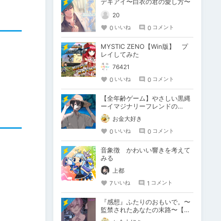
デキアイ〜白衣の君の愛し方〜
20
0
0
いいね
コメント
MYSTIC ZENO【Win版】 プ
レイしてみた
76421
0
0
いいね
コメント
【全年齢ゲーム】やさしい黒縄
ーイマジナリーフレンドの
「彼」と過ごすおぼんやすみー
お金大好き
0
0
いいね
コメント
音象徴 かわいい響きを考えて
みる
上都
7
1
いいね
コメント
『感想』ふたりのおもいで。〜
監禁されたあなたの末路〜【が
るまに限定特典付き】