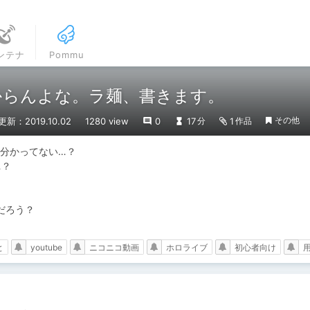
ンテナ
Pommu
分からんよな。ラ麺、書きます。
その他
更新：2019.10.02
1280 view
0
17
1
分
作品
分かってない…？

？

ろう？

と
youtube
ニコニコ動画
ホロライブ
初心者向け