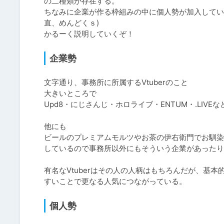
の二種類が存在する。

ちなみに企業が作る枠組みの中に個人勢が加入してい
直、めんどくｓ)

かるーく説明していくぞ！
企業勢
文字通り、事務所に所属するVtuberのこと

大きいところで

Upd8・にじさんじ・ホロライブ・ENTUM・.LIVEな
他にも

ビールのプレミアムモルツやお茶の伊右衛門でお馴染み
しているので事務所以外にもそういう企業があったり
有名なVtuberはその人の人柄はもちろんだが、基
すいことで更なる人気につながっている。
個人勢