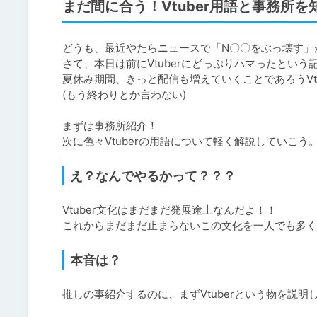
まだ間に合う！Vtuber用語と事務所を
どうも、最近やたらニュースで「N〇〇をぶっ壊す」
さて、本日は前にVtuberにどっぷりハマったという記
夏休み期間、きっと配信も増えていくことであろうVtu
(もう終わりとか言わない)

まずは事務所紹介！

次に色々Vtuberの用語について軽く解説していこう
え？なんでやるかって？？？
Vtuber文化はまだまだ発展途上なんだよ！！

これからまだまだ止まらないこの文化を一人でも多く
本音は？
推しの事紹介するのに、まずVtuberという物を説明