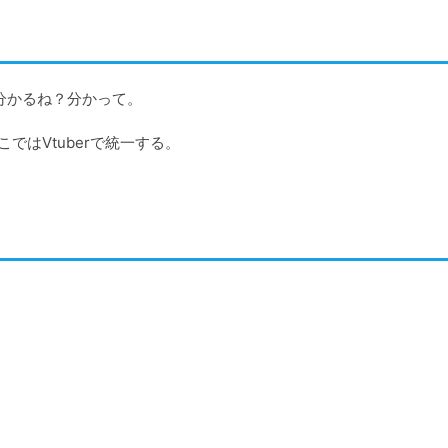
分かるね？分かって。

こではVtuberで統一する。
