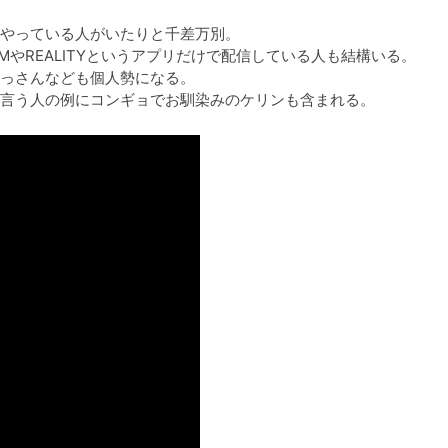


やっている人がいたりと千差万別。

AMやREALITYというアプリだけで配信している人も結構いる。

っさんなども個人勢になる。

言う人の例にコンギョでお馴染みのケリンも含まれる。