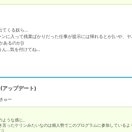
出てくる奴ら…

ーンに入って残業ばかりだった仕事が提示には帰れるとか[いや、ヤ
あるのか])

うん…気を付けてね…
8(アップデート)
きゅー
ような感じ。

っき言ったケリンみたいなのは個人勢でこのプログラムに参加しているよ
)