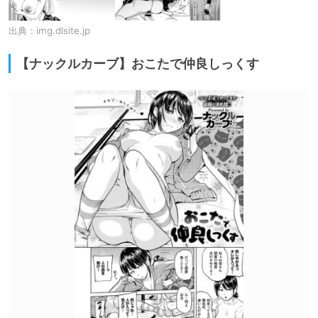
出典：
img.dlsite.jp
【ナックルカーブ】おこたで仲良しっくす