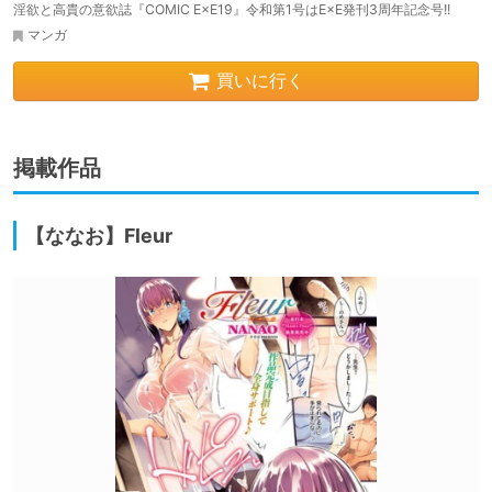
淫欲と高貴の意欲誌『COMIC E×E19』令和第1号はE×E発刊3周年記念号!!
マンガ
買いに行く
掲載作品
【ななお】Fleur