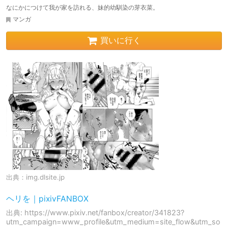
なにかにつけて我が家を訪れる、妹的幼馴染の芽衣菜。
マンガ
買いに行く
出典：
img.dlsite.jp
ヘリを｜pixivFANBOX
出典: https://www.pixiv.net/fanbox/creator/341823?
utm_campaign=www_profile&utm_medium=site_flow&utm_so