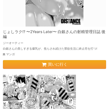
じょしラク!? 〜2Years Later〜 白銀さんの射精管理日誌 後
編
ジーオーティー
白銀さんの美しすぎる爆乳が、焦らされ続けた禁欲生活に終止符を打つ!
マンガ
買いに行く