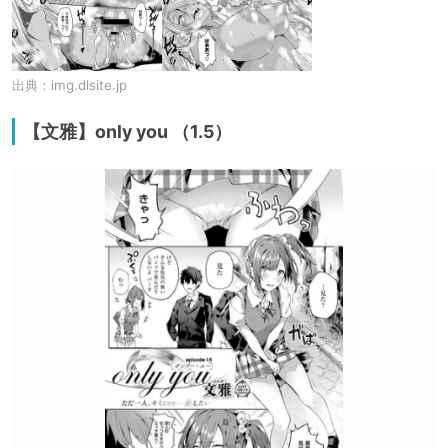
出典：
img.dlsite.jp
【文雅】only you （1.5）