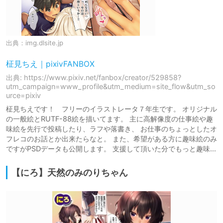
出典：
img.dlsite.jp
柾見ちえ｜pixivFANBOX
出典: https://www.pixiv.net/fanbox/creator/529858?
utm_campaign=www_profile&utm_medium=site_flow&utm_so
urce=pixiv
柾見ちえです！ フリーのイラストレータ７年生です。 オリジナル
の一般絵とRUTF-88絵を描いてます。 主に高解像度の仕事絵や趣
味絵を先行で投稿したり、ラフや落書き、 お仕事のちょっとしたオ
フレコのお話とか出来たらなと。 また、希望がある方に趣味絵のみ
ですがPSDデータも公開します。 支援して頂いた分でもっと趣味...
【にろ】天然のみのりちゃん