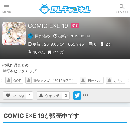
DLチャンネル
MENU
SEARCH
COMIC E×E 19
掃き溜め
投稿：2019.08.04
更新：2019.08.04
855 view
0
2
分
マンガ
40
作品
掲載作品まとめ

単行本ピックアップ
GOT
雑誌まとめ（2019年7月）
日吉ハナ
ななお
いいね
1
ウォッチ
0
COMIC E×E 19が販売中です