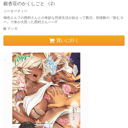
銀杏荘のかくしごと （2）
ジーオーティー
褐色エルフの西村さんとの奇妙な同居生活が始まって数日。初体験の『飲むヨ
ー』で体が火照った西村さん――!?
マンガ
買いに行く