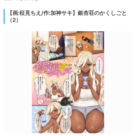
【画:柾見ちえ/作:加神サキ】銀杏荘のかくしごと
（2）