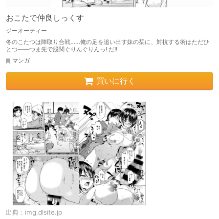
おこたで仲良しっくす
ジーオーティー
冬のこたつは陣取り合戦……俺の足を追い出す妹の栞に、対抗する術はただひ
とつ――つま先で股関ぐりんぐりんっ! だ!!
マンガ
買いに行く
出典：
img.dlsite.jp