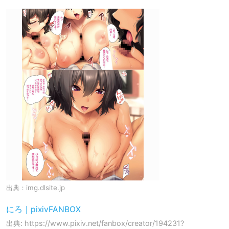
出典：
img.dlsite.jp
にろ｜pixivFANBOX
出典: https://www.pixiv.net/fanbox/creator/194231?