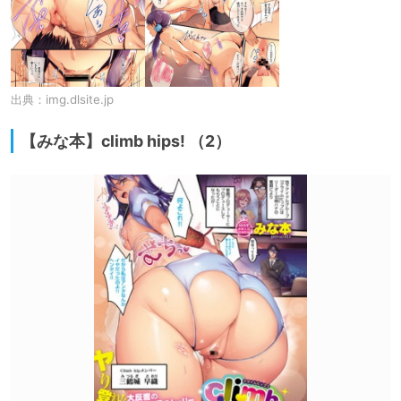
出典：
img.dlsite.jp
【みな本】climb hips! （2）