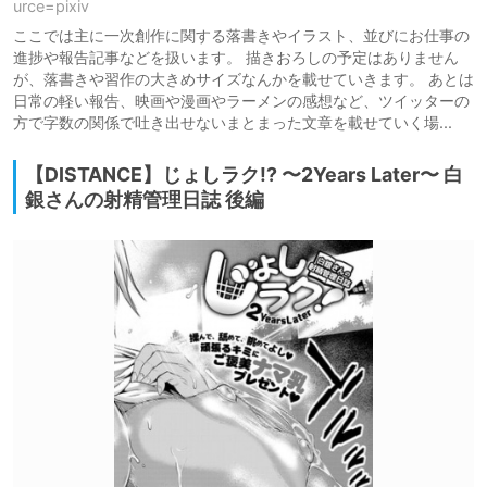
urce=pixiv
ここでは主に一次創作に関する落書きやイラスト、並びにお仕事の
進捗や報告記事などを扱います。 描きおろしの予定はありません
が、落書きや習作の大きめサイズなんかを載せていきます。 あとは
日常の軽い報告、映画や漫画やラーメンの感想など、ツイッターの
方で字数の関係で吐き出せないまとまった文章を載せていく場...
【DISTANCE】じょしラク!? 〜2Years Later〜 白
銀さんの射精管理日誌 後編