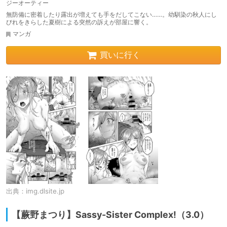
ジーオーティー
無防備に密着したり露出が増えても手をだしてこない……。幼馴染の秋人にし
びれをきらした夏樹による突然の訴えが部屋に響く。
マンガ
買いに行く
出典：
img.dlsite.jp
【蕨野まつり】Sassy-Sister Complex!（3.0）