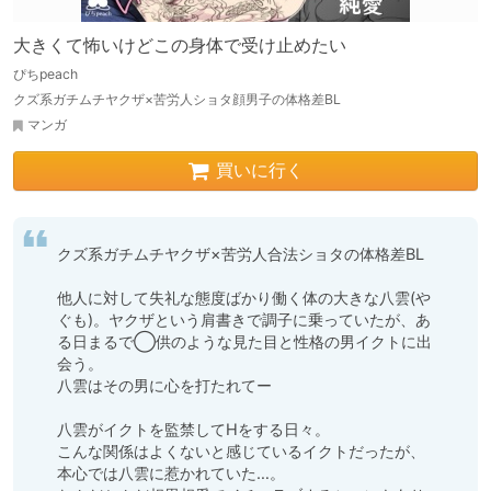
大きくて怖いけどこの身体で受け止めたい
ぴちpeach
クズ系ガチムチヤクザ×苦労人ショタ顔男子の体格差BL
マンガ
買いに行く
クズ系ガチムチヤクザ×苦労人合法ショタの体格差BL

他人に対して失礼な態度ばかり働く体の大きな八雲(や
ぐも)。ヤクザという肩書きで調子に乗っていたが、あ
る日まるで◯供のような見た目と性格の男イクトに出
会う。

八雲はその男に心を打たれてー

八雲がイクトを監禁してHをする日々。

こんな関係はよくないと感じているイクトだったが、
本心では八雲に惹かれていた…。
