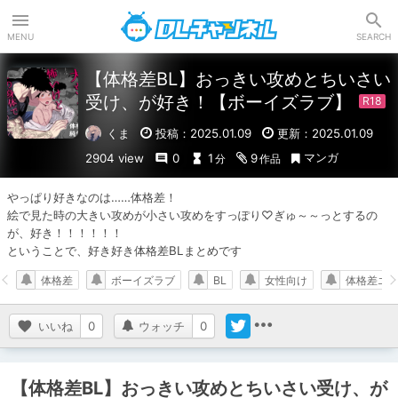
DLチャンネル
MENU
SEARCH
【体格差BL】おっきい攻めとちいさい
受け、が好き！【ボーイズラブ】
くま
投稿：2025.01.09
更新：2025.01.09
マンガ
2904 view
0
1
9
分
作品
やっぱり好きなのは……体格差！

絵で見た時の大きい攻めが小さい攻めをすっぽり♡ぎゅ～～っとするの
が、好き！！！！！！

ということで、好き好き体格差BLまとめです
体格差
ボーイズラブ
BL
女性向け
体格差エ
いいね
0
ウォッチ
0
【体格差BL】おっきい攻めとちいさい受け、が