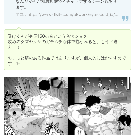
なんだかんだ相思相愛でイチャラブするシーンもあり
ます。
出典：
https://www.dlsite.com/bl/work/=/product_id/RJ01230817.html
受けくんが身長150㎝台という合法ショタ！

攻めのクズヤクザのガチムチな体で抱かれると、もうド迫
力！！

ちょっと癖のある作品ではありますが、個人的にはおすすめで
す！✨