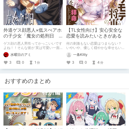
外道ゲス顔悪人×低スぺアホ
【TL女性向け】安心安全な
の子少女「魔女の処刑日
恋愛を読みたいときがある
前編」
ゲス顔の悪人男性ってかっこいいです
何の刺激もない恋愛はつまらない？
よね！！そんな彼が 実は可愛い一面
いやいや、優しく穏やかな幸せもいい
があったりするとキュン…でもこれは
ですよ！
水曜日のアミ
一条Kitty
禁飼育作品。それだけじゃもちろん終
わりません！主人公が悪人にいたぶら
3
0
1
3
0
4
分
分
れ、蹂躙されてレイプされちゃう話が
好きな人におススメ
おすすめのまとめ