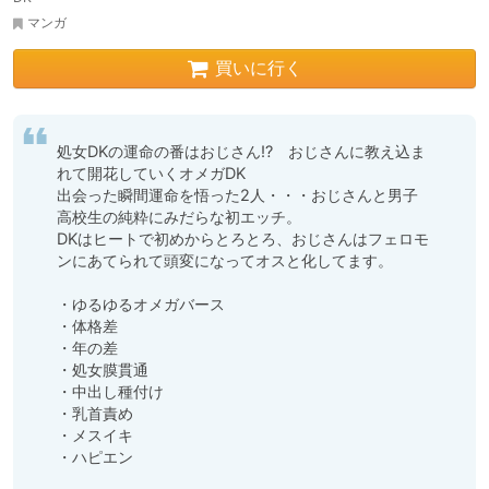
マンガ
買いに行く
処女DKの運命の番はおじさん!?　おじさんに教え込ま
れて開花していくオメガDK

出会った瞬間運命を悟った2人・・・おじさんと男子
高校生の純粋にみだらな初エッチ。

DKはヒートで初めからとろとろ、おじさんはフェロモ
ンにあてられて頭変になってオスと化してます。

・ゆるゆるオメガバース

・体格差

・年の差

・処女膜貫通

・中出し種付け

・乳首責め

・メスイキ

・ハピエン
