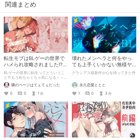
関連まとめ
転生モブはBLゲーの世界で
壊れたメンヘラと何をやっ
ハメられ攻略されました!?な
ても上手くいかない無様ヤ
にこのタイトル?!
ンデレ
BLゲーの世界に転生ってどういうこ
グラシアス様新作が心を抉ってきた件
と?! もうめちゃくちゃ気になる～～～
って読んでみたら、あらまぁ素晴らし
永久恋愛ととと
隣のページはてぇてぇだった
い作品♡ ぜひともヲタ女はチェック
してほしい！！
1
0
3
0
0
1
分
分