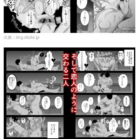
出典：
img.dlsite.jp