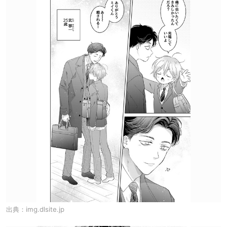
出典：
img.dlsite.jp