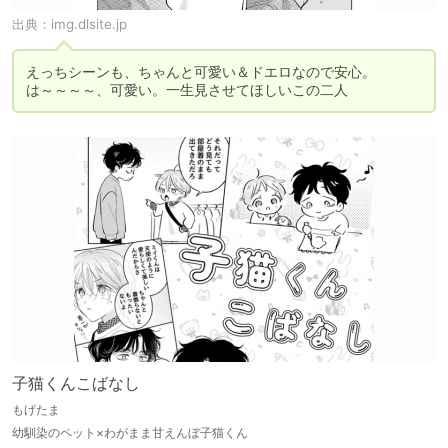
出典：
img.dlsite.jp
えっちシーンも、ちゃんと可愛い＆ドエロなので安心。

は～～～～、可愛い。一生見させてほしいこの二人
子猫くんこばなし
もげたま
幼馴染のペット×わがまま甘えんぼ子猫くん