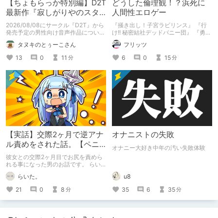
【ちょもらっか特別編】D2T
どうした倫理観！？浜死に
最新作『寂しがりやのスタ
人間性エロゲー
ーダストと触れあって』制
2026/08/08にサークル『D2T』から
『掻き出し！子宮ラビリンス』 『行
作陣にインタビュー！🎤
発売予定の男性向け音声作品について
け!! 秘密結社デッドバニー団』 『勇者
逆神ラニさんと不束こけしさんにお話
ミアとツンツン猫サキュバス ~それで
タヌキのとぅーこさん
フリッツ
聞いちゃいました！夏コミに関する告
も勇者はコロせない!~』 『めいどいん
知もあります！
めいど！』 本記事はねくすとテーマ
13
0
11
6
0
15
分
分
「人に薦めづらいけど好きな作
品」”ではない”です。 好きだったら人
に薦めるのは当たり前だよなぁ！？
【実話】交際2ヶ月で逆アナ
オナニストの失敗
ル責めをされた話。【ペニ
オナニー大好き中年の汚い失敗体験
バン】
彼女との交際2ヶ月目でお尻を責めら
れる事になった男のお話です。 らい
た。のエチエチ体験談#2【逆アナ
らいた。
u8
ル】
21
0
8
35
6
35
分
分