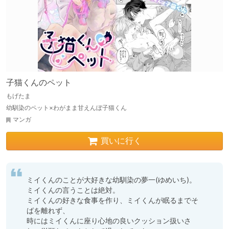
子猫くんのペット
もげたま
幼馴染のペット×わがまま甘えんぼ子猫くん
マンガ
買いに行く
ミイくんのことが大好きな幼馴染の夢一(ゆめいち)。

ミイくんの言うことは絶対。

ミイくんの好きな食事を作り、ミイくんが眠るまでそ
ばを離れず、

時にはミイくんに座り心地の良いクッション扱いさ