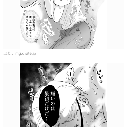
出典：
img.dlsite.jp