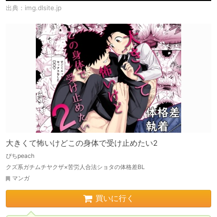
出典：
img.dlsite.jp
大きくて怖いけどこの身体で受け止めたい2
ぴちpeach
クズ系ガチムチヤクザ×苦労人合法ショタの体格差BL
マンガ
買いに行く