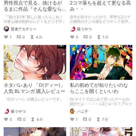
男性視点で見る、抜けるが
2コマ落ちを超えて更なる高
るまに作品『そんな愛なら
み・・
いらない2』をレビュー
「“抜ける1本”探しに迷ったらこれ！
原作が好きだったので、即堕ち2コマ
今夜も確信犯的セレクトをどうぞ♡」
の独特のテンポ感をどうやって音声化
するのかとても気になっていました
賢者アカデミー
吸うやつ
が、想像をはるかに凌駕する傑作でし
た!!
1
0
4
0
0
1
分
分
ネタバレあり 「D(ディー)」
私の初めてが知りたいのな
人気 BLマンガ 購入レビュー
らここを開くといいわ
「D(ディー)」の購入レビューです。
DLサイトではじめて買ったゲームの
紹介だよ～～～～んΣ(･ω･ﾉ)ﾉ！アレッ
吸うやつ
ハニ子
0
0
4
1
0
7
分
分