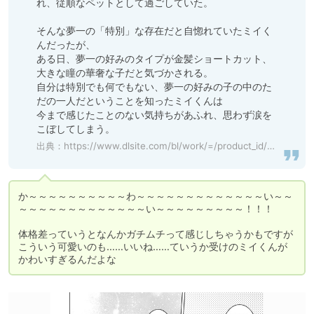
れ、従順なペットとして過ごしていた。

そんな夢一の「特別」な存在だと自惚れていたミイく
んだったが、

ある日、夢一の好みのタイプが金髪ショートカット、
大きな瞳の華奢な子だと気づかされる。

自分は特別でも何でもない、夢一の好みの子の中のた
だの一人だということを知ったミイくんは

今まで感じたことのない気持ちがあふれ、思わず涙を
こぼしてしまう。
出典：
https://www.dlsite.com/bl/work/=/product_id/RJ01135317.html
か～～～～～～～～～～わ～～～～～～～～～～～～～い～～
～～～～～～～～～～～～～い～～～～～～～～～！！！

体格差っていうとなんかガチムチって感じしちゃうかもですが

こういう可愛いのも……いいね……ていうか受けのミイくんが
かわいすぎるんだよな