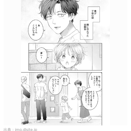
出典：
img.dlsite.jp