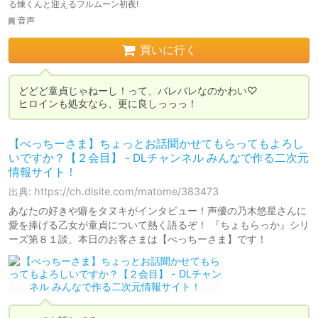
る煉くんと迎えるフルムーン初夜!
音声
買いに行く
どどど童貞じゃねーし！って、バレバレなのかわい♡

ヒロインも処女なら、更に良しっっっ！
【べっちーさま】ちょっとお話聞かせてもらってもよろし
いですか？【２会目】 - DLチャンネル みんなで作る二次元
情報サイト！
出典: https://ch.dlsite.com/matome/383473
あなたの好きや癖をタヌキがインタビュー！声優の乃木悠星さんに
愛を捧げる乙女が童貞について熱く語るぞ！ 『ちょもらっか』シリ
ーズ第８１談、本日のお客さまは【べっちーさま】です！