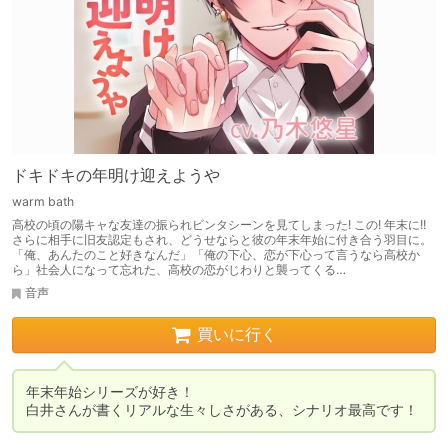
ドキドキの年明け迎えようや
warm bath
高校の頃の陽キャな友達の振られビンタシーンを見てしまった! この! 年末に!!
さらに相手に旧友認定もされ、どうせならと彼の年末年始に付き合う羽目に。
「俺、あんたのこと好きなんだ」「俺の下心、恋が下心って言うなら高校か
ら」社会人になって忘れた、高校の恋がじわりと襲ってくる…
音声
買いに行く
年末年始シリーズが好き！

白井さんが書くリアルな生々しさがある、シナリオ最高です！