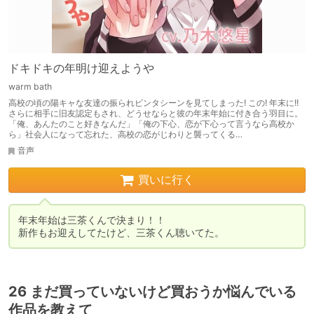
ドキドキの年明け迎えようや
warm bath
高校の頃の陽キャな友達の振られビンタシーンを見てしまった! この! 年末に!!
さらに相手に旧友認定もされ、どうせならと彼の年末年始に付き合う羽目に。
「俺、あんたのこと好きなんだ」「俺の下心、恋が下心って言うなら高校か
ら」社会人になって忘れた、高校の恋がじわりと襲ってくる…
音声
買いに行く
年末年始は三茶くんで決まり！！

新作もお迎えしてたけど、三茶くん聴いてた。
26 まだ買っていないけど買おうか悩んでいる
作品を教えて