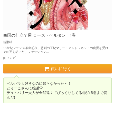
傾国の仕立て屋 ローズ・ベルタン 1巻
新潮社
18世紀フランス革命前夜。悲劇の王妃マリー・アントワネットの寵愛を受け、
その死を紡いだ、ファッション…
マンガ
買いに行く
ベルバラ大好きなのに知らなかった～！

とぅーこさんに感謝♡

デュ・バリー夫人が全然違くてびっくりしてる(現在6巻まで読
んだ)