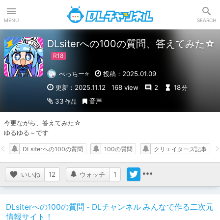
DLチャンネル
MENU
SEARCH
DLsiterへの100の質問、答えてみた☆
べっちー⭐️
投稿：2025.01.09
更新：2025.11.12
168 view
2
18
分
音声
33
作品
今更ながら、答えてみた☆

ゆるゆる～です
DLsiterへの100の質問
100の質問
クリエイターズ記事
いいね
12
ウォッチ
1
DLsiterへの100の質問 - DLチャンネル みんなで作る二次元
情報サイト！