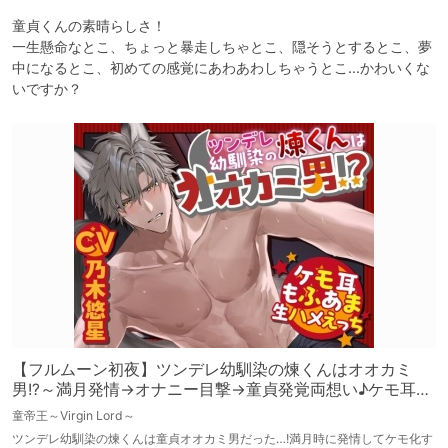
童貞くんの素晴らしさ！

一生懸命なとこ、ちょっと暴走しちゃとこ、隠そうとするとこ、夢
中になるとこ、初めての感覚にあわあわしちゃうとこ…かわいくな
いですか？
【フルムーン初夜】ツンデレ幼馴染の煉くんはオオカミ
男!?～満月発情→オナニー目撃→童貞発覚両想い♪ケモ耳も
ふあま生ハメえっち～【煉君、そこは穴じゃないってば
童帝王～Virgin Lord～
笑】
ツンデレ幼馴染の煉くんは童貞オオカミ男だった…!満月時に発情してケモ化す