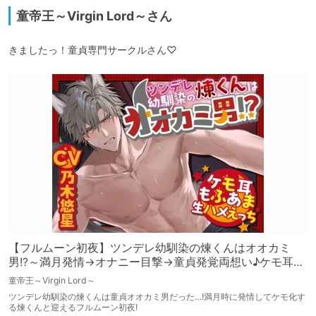
童帝王～Virgin Lord～さん
きましたっ！童貞専門サークルさん♡
【フルムーン初夜】ツンデレ幼馴染の煉くんはオオカミ
男!?～満月発情→オナニー目撃→童貞発覚両想い♪ケモ耳も
ふあま生ハメえっち～【煉君、そこは穴じゃないってば
童帝王～Virgin Lord～
笑】
ツンデレ幼馴染の煉くんは童貞オオカミ男だった…!満月時に発情してケモ化す
る煉くんと迎えるフルムーン初夜!