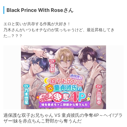
Black Prince With Roseさん
エロと笑いが共存する作風が大好き！

乃木さんがいつもオチなのが笑っちゃうけど、最近昇格してき
過保護な双子お兄ちゃん VS 童貞彼氏の争奪4P～ヘイ!ブラ
ザー!妹を赤点ちんこ野郎から奪うんだ