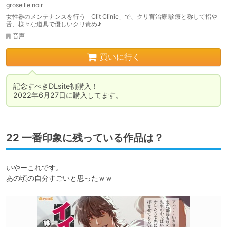
groseille noir
女性器のメンテナンスを行う「Clit Clinic」で、クリ育治療!診療と称して指や
舌、様々な道具で優しいクリ責め♪
音声
買いに行く
記念すべきDLsite初購入！

2022年6月27日に購入してます。
22 一番印象に残っている作品は？
いやーこれです。
