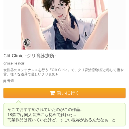
Clit Clinic -クリ育診療所-
groseille noir
女性器のメンテナンスを行う「Clit Clinic」で、クリ育治療!診療と称して指や
舌、様々な道具で優しいクリ責め♪
音声
買いに行く
そこでおすすめされていたのがこの作品。

18禁では同人音声にも初めて触れた…

商業作品は聴いていたけど、すごい世界があるんだなぁ…と