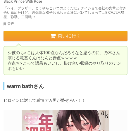
Black Prince With Rose
「へイ、ブラザー、どうやらこいつのようだぜ」ナイショで会社の先輩と付き
合い始めたけど、過保護な双子お兄ちゃん達にバレてしまって…!? CV.乃木悠
星、弥勒、二回戦中
音声
買いに行く
シ彼のち×こは大体100点なんだろうなと思うのに、乃木さん
演じる竜基くんはなんと赤点ｗｗｗｗ

赤点ち×こって語呂もいいし、掛け合い収録のやり取りのテン
warm bathさん
ヒロインに対して感情デカ男が勢ぞろい！！