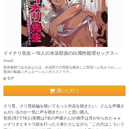
イイナリ先生～16人の水泳部員の白濁性処理セックス～
AreaS
新米教師であるあなたは、水泳部での問題を解決しに部室へと向かうが……。
怒涛の輪姦シチュエーションボイスドラマ。
音声
買いに行く
クリ育、クリ育続編を聴いてもっと作品を聴きたい、どんな声優さ
んがいるのか一気に声を聴きたい！と思い購入。

初見(耳)で16人(実際は7名の声優さん)の相手は耳がやられたｗｗ

シナリオとキャラ絵を行ったり来たりしながら「この方はこういう