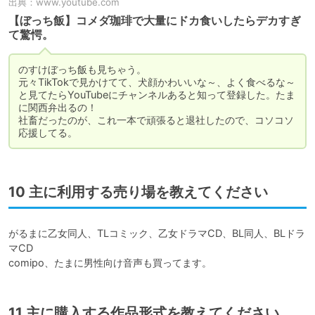
出典：
www.youtube.com
【ぼっち飯】コメダ珈琲で大量にドカ食いしたらデカすぎ
て驚愕。
のすけぼっち飯も見ちゃう。

元々TikTokで見かけてて、犬顔かわいいな～、よく食べるな～
と見てたらYouTubeにチャンネルあると知って登録した。たま
に関西弁出るの！

社畜だったのが、これ一本で頑張ると退社したので、コソコソ
10 主に利用する売り場を教えてください
がるまに乙女同人、TLコミック、乙女ドラマCD、BL同人、BLドラ
マCD

comipo、たまに男性向け音声も買ってます。
11 主に購入する作品形式を教えてください