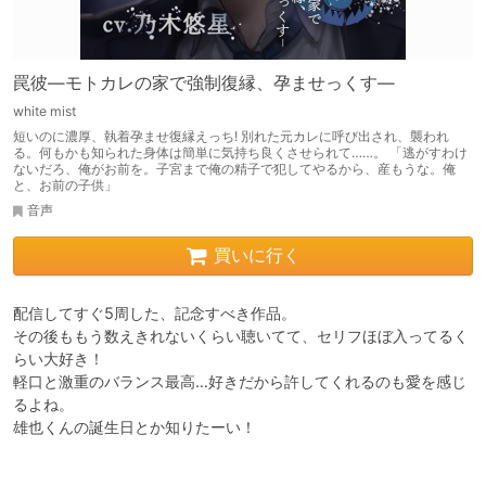
罠彼―モトカレの家で強制復縁、孕ませっくす―
white mist
短いのに濃厚、執着孕ませ復縁えっち! 別れた元カレに呼び出され、襲われ
る。何もかも知られた身体は簡単に気持ち良くさせられて……。 「逃がすわけ
ないだろ、俺がお前を。子宮まで俺の精子で犯してやるから、産もうな。俺
と、お前の子供」
音声
買いに行く
配信してすぐ5周した、記念すべき作品。

その後ももう数えきれないくらい聴いてて、セリフほぼ入ってるく
らい大好き！

軽口と激重のバランス最高…好きだから許してくれるのも愛を感じ
るよね。

雄也くんの誕生日とか知りたーい！