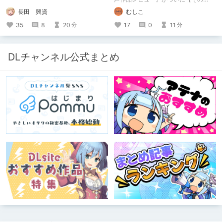
50】を迎えました！ 約7年半チクニー
長田 興資
むしこ
し続け、おシコり報告をしてきただけ
ですけど記念は記念。 皆様への感謝
35
8
20
17
0
11
分
分
を伝えたり、これまでの投稿を振り返
ります。
DLチャンネル公式まとめ