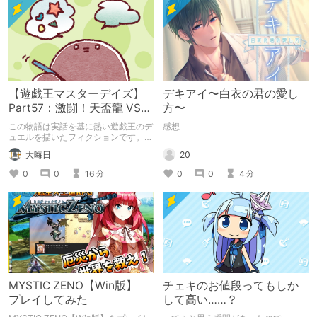
【遊戯王マスターデイズ】
デキアイ〜白衣の君の愛し
Part57：激闘！天盃龍 VS
方〜
千年D【架空デュエル】
この物語は実話を基に熱い遊戯王のデ
感想
ュエルを描いたフィクションです。
（自分用メモ：2025-05-14）
20
大晦日
0
0
4
0
0
16
分
分
MYSTIC ZENO【Win版】
チェキのお値段ってもしか
プレイしてみた
して高い……？