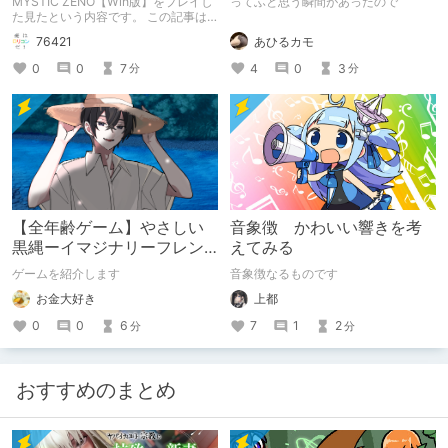
MYSTIC ZENO【Win版】をプレイし
ってふと思う瞬間があったので
た見たという内容です。 この記事は
通常のクリエイターズ記事です。
あひるカモ
76421
4
0
3
0
0
7
分
分
【全年齢ゲーム】やさしい
音象徴 かわいい響きを考
黒縄ーイマジナリーフレン
えてみる
ドの「彼」と過ごすおぼん
ゲームを紹介します
音象徴なるものです
やすみー
お金大好き
上都
0
0
6
7
1
2
分
分
おすすめのまとめ