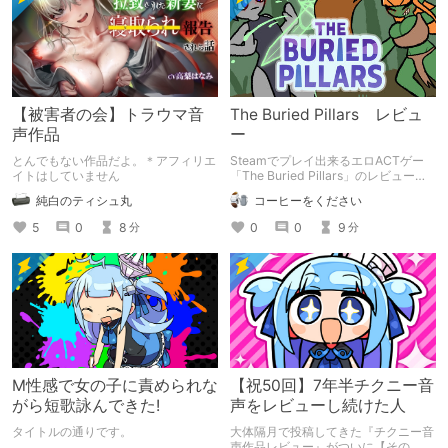
【被害者の会】トラウマ音
The Buried Pillars レビュ
声作品
ー
とんでもない作品だよ。＊アフィリエ
Steamでプレイ出来るエロACTゲー
イトはしていません
「The Buried Pillars」のレビューで
す。
純白のティシュ丸
コーヒーをください
5
0
8
0
0
9
分
分
M性感で女の子に責められな
【祝50回】7年半チクニー音
がら短歌詠んできた!
声をレビューし続けた人
タイトルの通りです。
大体隔月で投稿してきた『チクニー音
声作品レビュー』がついに【その