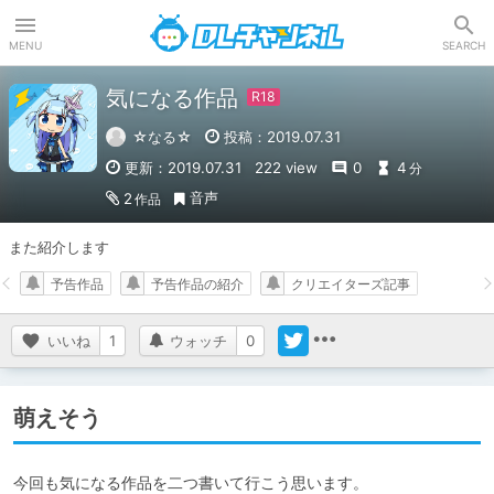
DLチャンネル
MENU
SEARCH
気になる作品
☆なる☆
投稿：2019.07.31
更新：2019.07.31
222 view
0
4
分
音声
2
作品
また紹介します
予告作品
予告作品の紹介
クリエイターズ記事
いいね
1
ウォッチ
0
萌えそう
今回も気になる作品を二つ書いて行こう思います。
