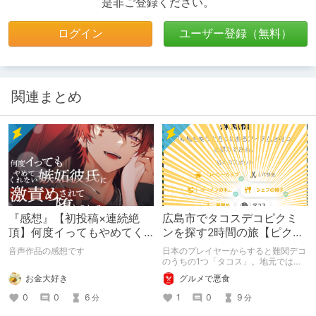
是非ご登録ください。
ログイン
ユーザー登録（無料）
関連まとめ
『感想』【初投稿×連続絶
広島市でタコスデコピクミ
頂】何度イってもやめてく
ンを探す2時間の旅【ピクミ
れない嫉妬彼氏に激責めさ
ンブルーム / Pikmin
音声作品の感想です
日本のプレイヤーからすると難関デコ
れて堕とされる。
Bloom】
のうちの1つ「タコス」。地元では見
つけられなかった男が広島で探す旅を
お金大好き
グルメで悪食
お送りします。ねくすと5月のテーマ
「お出かけの記録」。
0
0
6
1
0
9
分
分