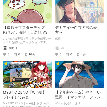
【遊戯王マスターデイズ】
デキアイ〜白衣の君の愛し
Part57：激闘！天盃龍 VS
方〜
千年D【架空デュエル】
この物語は実話を基に熱い遊戯王のデ
感想
ュエルを描いたフィクションです。
（自分用メモ：2025-05-14）
20
大晦日
0
0
4
0
0
16
分
分
MYSTIC ZENO【Win版】
【全年齢ゲーム】やさしい
プレイしてみた
黒縄ーイマジナリーフレン
ドの「彼」と過ごすおぼん
MYSTIC ZENO【Win版】をプレイし
ゲームを紹介します
やすみー
た見たという内容です。 この記事は