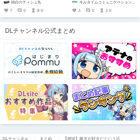
純白のティシュ丸
キルタイムコミュニケーション（KTC）の作品を一人でも多くの人に知ってほしい人
ト：鳩春 一気に上・下巻が同時配
信！
7
0
8
3
0
2
分
分
DLチャンネル公式まとめ
DLチャンネル
まとめ
【雑談】稼ぎが好きだという話