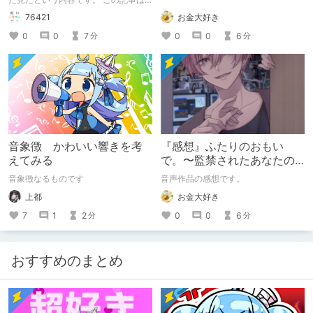
通常のクリエイターズ記事です。
お金大好き
76421
0
0
6
0
0
7
分
分
音象徴 かわいい響きを考
『感想』ふたりのおもい
えてみる
で。〜監禁されたあなたの
末路〜【がるまに限定特典
音象徴なるものです
音声作品の感想です。
付き】
上都
お金大好き
7
1
2
0
0
6
分
分
おすすめのまとめ