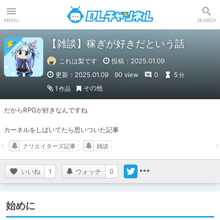
DLチャンネル
MENU
SEARCH
【雑談】稼ぎが好きだという話
これは梨です
投稿：2025.01.09
更新：2025.01.09
90 view
0
5
分
その他
1
作品
だからRPGが好きなんですね

カーネルをしばいてたら思いついた記事
クリエイターズ記事
雑談
いいね
1
ウォッチ
0
始めに