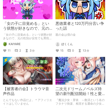
「女の子に目覚める」とい
悪徳業者と120万円分言い争
う状態が好きなので、元の
った話
性別が女性でも男性でも問
「女の子に目覚める」という状態が好
親の金は僕の金
題ない話
きなので、元の性別が女性でも男性で
も問題ない話
ぼくくん
KAIYARE
15
0
13
11
2
3
分
分
【被害者の会】トラウマ音
二次元ドリームノベルズ待
声作品
望の新刊配信開始！性と愛
が渦巻く、ファンタジー官
とんでもない作品だよ。＊アフィリエ
『魔法少女・芽依 ～救済という名の
能小説開幕！
イトはしていません
フタナリ快楽、相克する運命の少女た
ち～』 小説：089タロー イラス