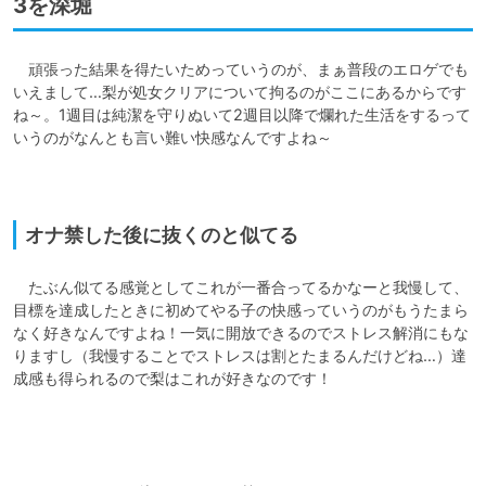
3を深堀
　頑張った結果を得たいためっていうのが、まぁ普段のエロゲでも
いえまして…梨が処女クリアについて拘るのがここにあるからです
ね～。1週目は純潔を守りぬいて2週目以降で爛れた生活をするって
いうのがなんとも言い難い快感なんですよね～

オナ禁した後に抜くのと似てる
　たぶん似てる感覚としてこれが一番合ってるかなーと我慢して、
目標を達成したときに初めてやる子の快感っていうのがもうたまら
なく好きなんですよね！一気に開放できるのでストレス解消にもな
りますし（我慢することでストレスは割とたまるんだけどね…）達
成感も得られるので梨はこれが好きなのです！
