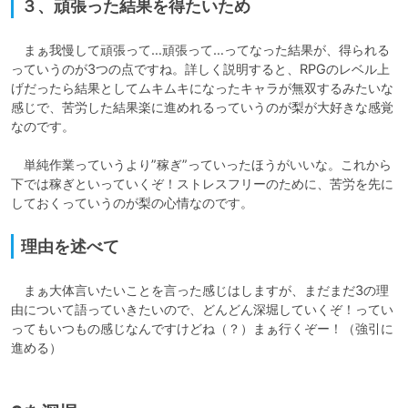
３、頑張った結果を得たいため
　まぁ我慢して頑張って…頑張って…ってなった結果が、得られる
っていうのが3つの点ですね。詳しく説明すると、RPGのレベル上
げだったら結果としてムキムキになったキャラが無双するみたいな
感じで、苦労した結果楽に進めれるっていうのが梨が大好きな感覚
なのです。

　単純作業っていうより”稼ぎ”っていったほうがいいな。これから
下では稼ぎといっていくぞ！ストレスフリーのために、苦労を先に
しておくっていうのが梨の心情なのです。
理由を述べて
　まぁ大体言いたいことを言った感じはしますが、まだまだ3の理
由について語っていきたいので、どんどん深堀していくぞ！ってい
ってもいつもの感じなんですけどね（？）まぁ行くぞー！（強引に
進める）