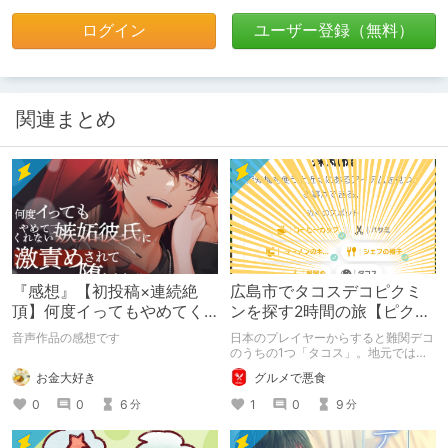
ログイン
ユーザー登録（無料）
関連まとめ
『感想』【初投稿×連続絶
広島市でタコスデコピクミ
頂】何度イってもやめてく
ンを探す2時間の旅【ピクミ
れない嫉妬彼氏に激責めさ
ンブルーム / Pikmin
音声作品の感想です
日本のプレイヤーからすると難関デコ
れて堕とされる。
Bloom】
のうちの1つ「タコス」。地元では見
つけられなかった男が広島で探す旅を
お金大好き
グルメで悪食
お送りします。ねくすと5月のテーマ
「お出かけの記録」。
0
0
6
1
0
9
分
分