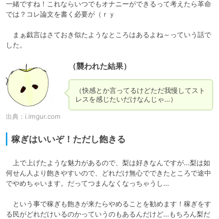
一緒ですね！これならいつでもオナニーができるって考えたら革命
では？コレ論文を書く必要が（ｒｙ

　まぁ戯言はさておき似たようなところはあるよね～っていう話で
した。
（襲われた結果）
（快感とか言ってるけどただ我慢してスト
レスを感じたいだけなんじゃ…）
出典：
i.imgur.com
稼ぎはいいぞ！ただし飽きる
　上で上げたような魅力があるので、梨は好きなんですが…梨は如
何せん人より飽きやすいので、どれだけ無心でできたところで途中
でやめちゃいます。だってつまんなくなっちゃうし…

　という事で稼ぎも飽きが来たらやめることを勧めます！稼ぎをす
る民がどれだけいるのかっていうのもあるんだけど…もちろん梨だ