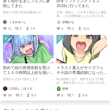
第１回がるまにフェスに参
ゆずソフトソングフェス
戦してきた
2026に行ってきた
初めての同人即売会参加レポ。
正直、過去１・２を争う見応えと満足
感、これを標準値にしちゃダメな見本
かも
くるみゆべし
砂糖ひな
12
2
7
5
3
13
分
分
初めて絵の有償依頼を受け
イラスト素人がサイズフェ
て１００時間以上絵を描い
チ小説の専属絵師になった
た話
お話
全然わらえねー話をします
私が絵師となり、挫折するまでの物
語。 興味を持ったら、小説の方も読
んで欲しいなって感じ 私の絵を使っ
三代目しこぼうず
鉄棒
てくれてる小説書きさんのページＵＲ
Ｌ
36
2
9
9
1
9
分
分
https://www.pixiv.net/users/341489
73/novels?p=1