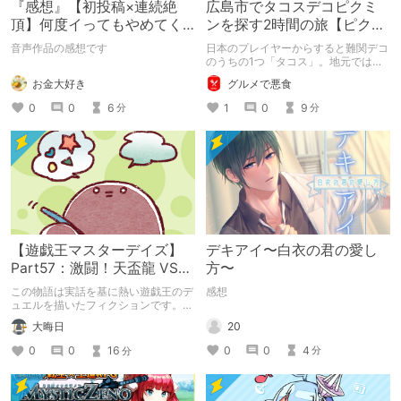
『感想』【初投稿×連続絶
広島市でタコスデコピクミ
頂】何度イってもやめてく
ンを探す2時間の旅【ピクミ
れない嫉妬彼氏に激責めさ
ンブルーム / Pikmin
音声作品の感想です
日本のプレイヤーからすると難関デコ
れて堕とされる。
Bloom】
のうちの1つ「タコス」。地元では見
つけられなかった男が広島で探す旅を
お金大好き
グルメで悪食
お送りします。ねくすと5月のテーマ
「お出かけの記録」。
0
0
6
1
0
9
分
分
【遊戯王マスターデイズ】
デキアイ〜白衣の君の愛し
Part57：激闘！天盃龍 VS
方〜
千年D【架空デュエル】
この物語は実話を基に熱い遊戯王のデ
感想
ュエルを描いたフィクションです。
（自分用メモ：2025-05-14）
20
大晦日
0
0
4
0
0
16
分
分