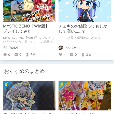
MYSTIC ZENO【Win版】
チェキのお値段ってもしか
プレイしてみた
して高い……？
MYSTIC ZENO【Win版】をプレイし
ってふと思う瞬間があったので
た見たという内容です。 この記事は
通常のクリエイターズ記事です。
あひるカモ
76421
4
0
3
0
0
7
分
分
おすすめのまとめ