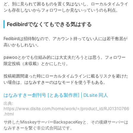
ど、別に見られて困るものを置く気はないし、ローカルタイムライ
ンも存在しないからフォロワーしか見ないっていうのも利点。
Fedibirdでなくてもできる気はする
Fedibirdは招待制なので、アカウント持ってない人には若干敷居が
高いかもしれない。

pawooとかでも仕組み的には大丈夫だろうとは思う。フォロワー
限定投稿（未収載）とかにしたり。

投稿範囲間違った時にローカルタイムラインに載るリスクを避けた
い場合は、はなみすきーのはなモードを使う手もある。
はなみすきー創刊号 [とある製作所] | DLsite 同人
出典:
https://www.dlsite.com/home/work/=/product_id/RJ01310766
.html
サ終したMisskeyサーバーBackspaceKeyと、その後継サーバーは
なみすきーを繋ぐ非公式合同誌です。