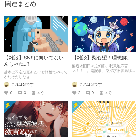
関連まとめ
【雑談】SNSに向いてない
【雑談】梨心望！理想郷。
んじゃね...?
梨追求旧日々之幻影。我意地不言
乄！！！。是記事、梨探求旧青鳥移行
基本は不定期更新だけど惰性でやって
候補也。
るだけだしなぁ…
これは梨です
これは梨です
2
0
4
0
0
4
分
分