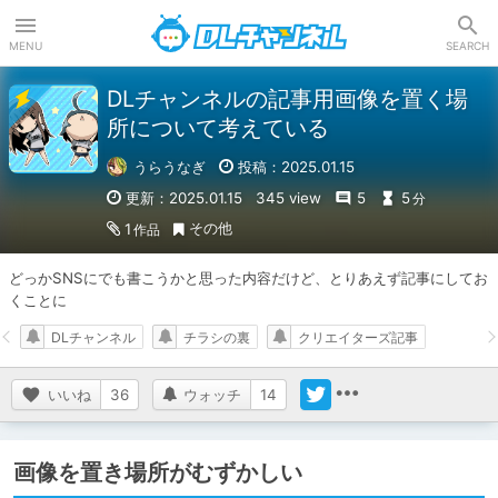
DLチャンネル
MENU
SEARCH
DLチャンネルの記事用画像を置く場
所について考えている
うらうなぎ
投稿：2025.01.15
更新：2025.01.15
345 view
5
5
分
その他
1
作品
どっかSNSにでも書こうかと思った内容だけど、とりあえず記事にしてお
くことに
DLチャンネル
チラシの裏
クリエイターズ記事
いいね
36
ウォッチ
14
画像を置き場所がむずかしい