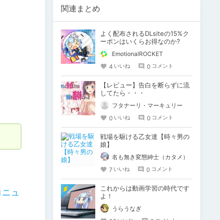
関連まとめ
よく配布されるDLsiteの15%ク
ーポンはいくらお得なのか?
EmotionalROCKET
4
0
いいね
コメント
【レビュー】告白を断らずに流
してたら・・・
フタナーリ・マーキュリー
0
0
いいね
コメント
戦場を駆ける乙女達【時々男の
娘】
名も無き変態紳士（カタメ）
7
0
いいね
コメント
これからは動画学習の時代です
コニュ
よ！
うらうなぎ