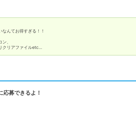
なんてお得すぎる！！

ン、

アファイルetc...
に応募できるよ！