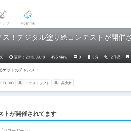
ンテナ
Pommu
マス！デジタル塗り絵コンテストが開催
28
更新：2019.09.18
495 view
0
3
12
分
作品
品ゲットのチャンス！
 STUDIO
イラストソフト
美少女
ストが開催されてます
「サマーガール」
