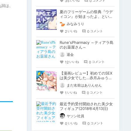
35
0
いいね
コメント
九回は、
夏のフリーゲームの祭典『ウデ
ィコン』が始まったよ、という
話。
みなみうり
2
0
いいね
コメント
Rune'sPharmacy ～ティアラ島
のお薬屋さん～
退会
12
0
いいね
コメント
【漫画レビュー】初めてのSEX
は美少女でした…赤月みゅうと
が描く美少女は最高です！
まだ名前はありんせん
1
0
いいね
コメント
最近予約受付開始された美少女
フィギュア(2018年4月13日)
ヤソン社員
0
0
いいね
コメント