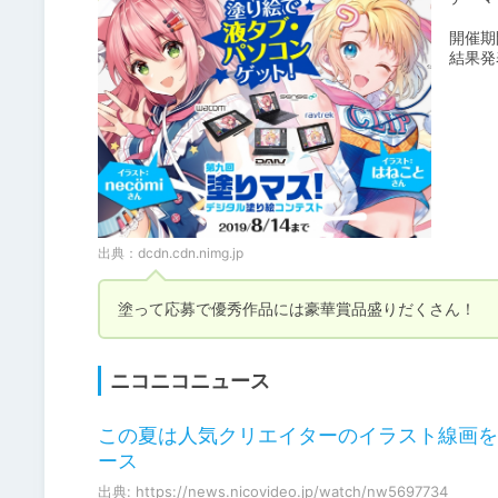
開催期
結果発
出典：
dcdn.cdn.nimg.jp
塗って応募で優秀作品には豪華賞品盛りだくさん！
ニコニコニュース
この夏は人気クリエイターのイラスト線画を塗っ
ース
出典: https://news.nicovideo.jp/watch/nw5697734