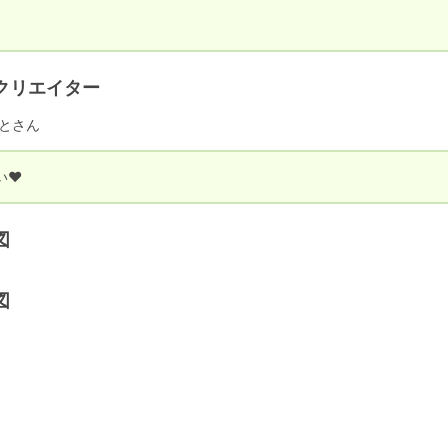
クリエイター
とさん
い♥
図
図