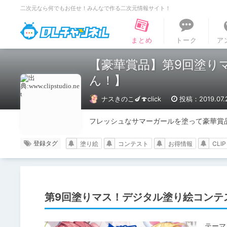
二次元なら何でもお任せ！みんなで作る二次元情報サイト！
DLチャンネル
まとめ
トーク
ア
【豪華賞品】第9回塗り
ん！】
ナスきのこ🍆🍄click
投稿：2019.07.
フレッシュなサマーガールを塗って豪華賞
登録タグ
塗り絵
コンテスト
お得情報
CLIP
第9回塗りマス！デジタル塗り絵コンテ
テーマ