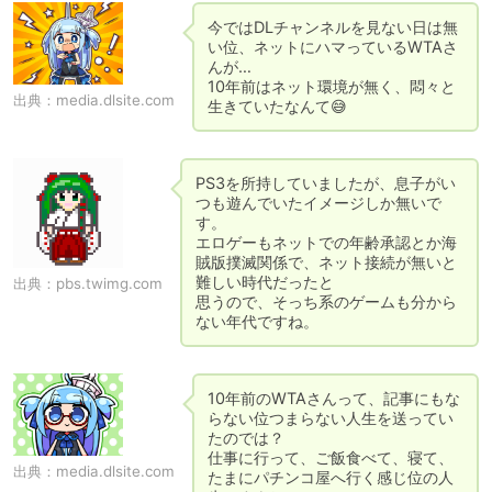
今ではDLチャンネルを見ない日は無
い位、ネットにハマっているWTAさ
んが…

10年前はネット環境が無く、悶々と
出典：
media.dlsite.com
生きていたなんて😅
PS3を所持していましたが、息子がい
つも遊んでいたイメージしか無いで
す。

エロゲーもネットでの年齢承認とか海
賊版撲滅関係で、ネット接続が無いと
難しい時代だったと

出典：
pbs.twimg.com
思うので、そっち系のゲームも分から
ない年代ですね。
10年前のWTAさんって、記事にもな
らない位つまらない人生を送ってい
たのでは？

仕事に行って、ご飯食べて、寝て、
出典：
media.dlsite.com
たまにパチンコ屋へ行く感じ位の人