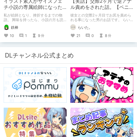
イラスト素人がサイズフェ
【実話】交際2ヶ月で逆アナ
チ小説の専属絵師になった
ル責めをされた話。【ペニ
お話
バン】
私が絵師となり、挫折するまでの物
彼女との交際2ヶ月目でお尻を責めら
語。 興味を持ったら、小説の方も読
れる事になった男のお話です。 らい
んで欲しいなって感じ 私の絵を使っ
た。のエチエチ体験談#2【逆アナ
鉄棒
らいた。
てくれてる小説書きさんのページＵＲ
ル】
Ｌ
10
1
9
21
0
8
分
分
https://www.pixiv.net/users/341489
73/novels?p=1
DLチャンネル公式まとめ