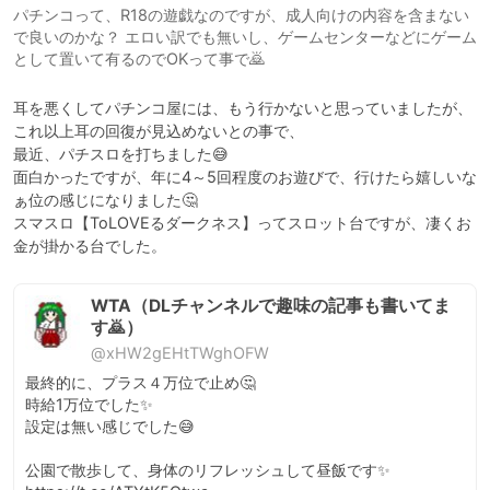
パチンコって、R18の遊戯なのですが、成人向けの内容を含まない
で良いのかな？ エロい訳でも無いし、ゲームセンターなどにゲーム
として置いて有るのでOKって事で🙇
耳を悪くしてパチンコ屋には、もう行かないと思っていましたが、
これ以上耳の回復が見込めないとの事で、

最近、パチスロを打ちました😅

面白かったですが、年に4～5回程度のお遊びで、行けたら嬉しいな
ぁ位の感じになりました🤔

スマスロ【ToLOVEるダークネス】ってスロット台ですが、凄くお
金が掛かる台でした。
WTA（DLチャンネルで趣味の記事も書いてま
す🙇）
@xHW2gEHtTWghOFW
最終的に、プラス４万位で止め🤔

時給1万位でした✨

設定は無い感じでした😅

公園で散歩して、身体のリフレッシュして昼飯です✨ 