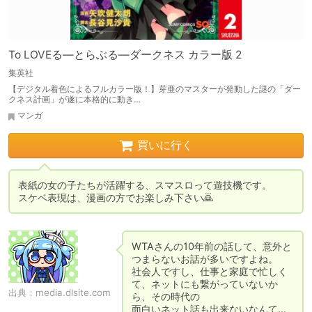
To LOVEる―とらぶる―ダークネス カラー版 2
集英社
【デジタル着色によるフルカラー版！】芽亜のマスターが発動した謎の「ダー
クネス計画」が遂に本格的に動き…
マンガ
買いに行く
表紙の女の子たちが活躍する、スマスロって遊技機です。

スケベ表現は、漫画の方でお楽しみ下さい🙇
WTAさんの10年前の話して、意外と
つまらないお話が多いですよね。

社会人ですし、仕事と家庭で忙しく
て、ネットにも繋がっていないか
出典：
media.dlsite.com
ら、その時代の

面白いネット話も出来ないなんて…