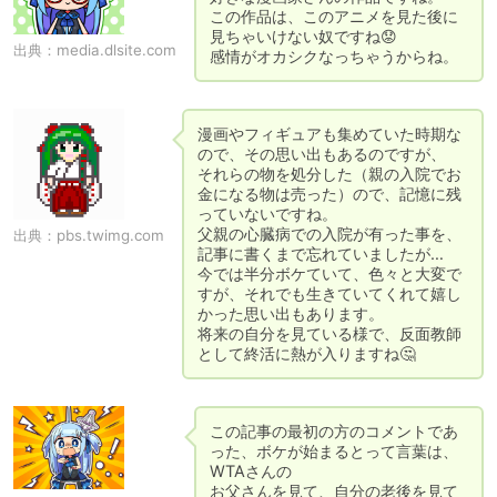
この作品は、このアニメを見た後に
見ちゃいけない奴ですね😟

出典：
media.dlsite.com
感情がオカシクなっちゃうからね。
漫画やフィギュアも集めていた時期な
ので、その思い出もあるのですが、

それらの物を処分した（親の入院でお
金になる物は売った）ので、記憶に残
っていないですね。

父親の心臓病での入院が有った事を、
出典：
pbs.twimg.com
記事に書くまで忘れていましたが…

今では半分ボケていて、色々と大変で
すが、それでも生きていてくれて嬉し
かった思い出もあります。

将来の自分を見ている様で、反面教師
として終活に熱が入りますね🤔
この記事の最初の方のコメントであ
った、ボケが始まるとって言葉は、
WTAさんの

お父さんを見て、自分の老後を見て