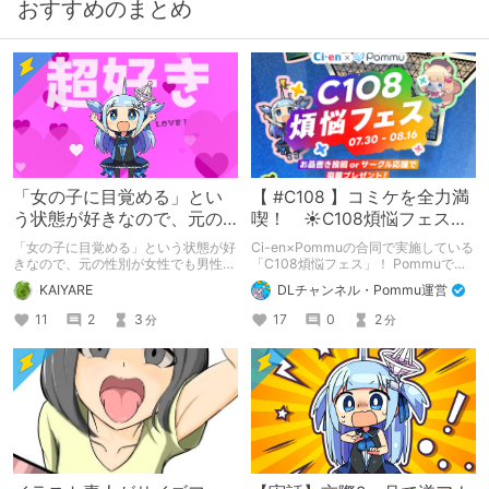
おすすめのまとめ
「女の子に目覚める」とい
【 #C108 】コミケを全力満
う状態が好きなので、元の
喫！ ☀C108煩悩フェス☀
性別が女性でも男性でも問
Pommu版のご案内
「女の子に目覚める」という状態が好
Ci-en×Pommuの合同で実施している
題ない話
きなので、元の性別が女性でも男性で
「C108煩悩フェス」！ Pommuでの
も問題ない話
参加方法について、改めてこちらでも
KAIYARE
DLチャンネル・Pommu運営
ご案内いたします！
11
2
3
17
0
2
分
分