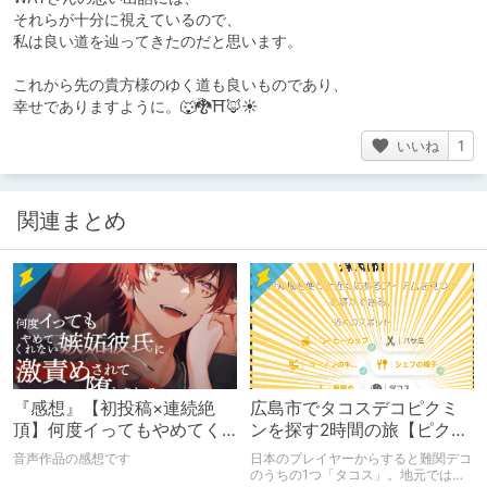
それらが十分に視えているので、
私は良い道を辿ってきたのだと思います。
これから先の貴方様のゆく道も良いものであり、
幸せでありますように。🐺🐉⛩️🦊☀️
いいね
1
関連まとめ
『感想』【初投稿×連続絶
広島市でタコスデコピクミ
頂】何度イってもやめてく
ンを探す2時間の旅【ピクミ
れない嫉妬彼氏に激責めさ
ンブルーム / Pikmin
音声作品の感想です
日本のプレイヤーからすると難関デコ
れて堕とされる。
Bloom】
のうちの1つ「タコス」。地元では見