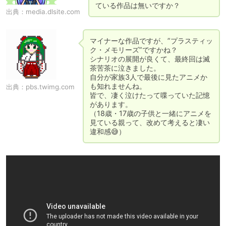
ている作品は無いですか？
出典：
media.dlsite.com
マイナーな作品ですが、”プラスティッ
ク・メモリーズ”ですかね？

シナリオの展開が良くて、最終回は滅
茶苦茶に泣きました。

自分が家族3人で最後に見たアニメか
も知れませんね。

出典：
pbs.twimg.com
皆で、凄く泣けたって喋っていた記憶
があります。

（18歳・17歳の子供と一緒にアニメを
見ている親って、改めて考えると凄い
違和感😅）