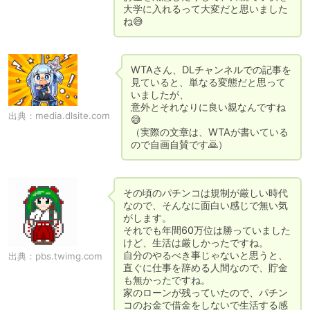
大学に入れるって大変だと思いました
ね😅
WTAさん、DLチャンネルでの記事を
見ていると、単なる変態だと思って
いましたが、

意外とそれなりに良い親なんですね
出典：
media.dlsite.com
😅

（実際の文章は、WTAが書いている
ので自画自賛です🙇）
その頃のパチンコは規制が厳しい時代
なので、そんなに面白い感じで無い気
がします。

それでも年間60万位は勝っていました
けど、生活は厳しかったですね。

自分のやるべき事じゃないと思うと、
出典：
pbs.twimg.com
直ぐに仕事を辞める人間なので、貯金
も無かったですね。

家のローンが残っていたので、パチン
コのお金で借金をしないで生活する感