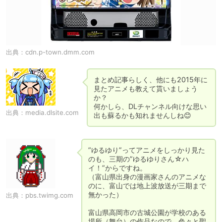
出典：
cdn.p-town.dmm.com
まとめ記事らしく、他にも2015年に
見たアニメも教えて貰いましょう
か？

何かしら、DLチャンネル向けな思い
出典：
media.dlsite.com
出も蘇るかも知れませんしね😊
”ゆるゆり”ってアニメをしっかり見た
のも、三期の”ゆるゆりさん☆ハ
イ！”からですね。

（富山県出身の漫画家さんのアニメな
のに、富山では地上波放送が三期まで
無かった）

出典：
pbs.twimg.com
富山県高岡市の古城公園が学校のある
場所（舞台）の作品なので、色々と聖