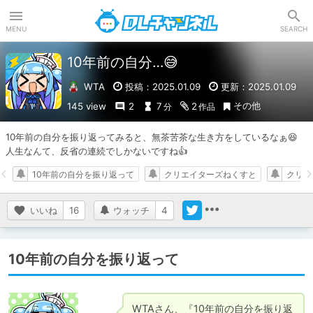
DLチャンネル
MENU
SEARCH
10年前の自分…😅
WTA
投稿：2025.01.09
更新：2025.01.09
その他
145 view
2
7
2
分
作品
10年前の自分を振り返ってみると、無茶苦茶な生き方をしているなぁ😆

人生なんて、反省の連続でしかないですね👍
10年前の自分を振り返って
クリエイターズねくすと
クリエ
いいね
16
ウォッチ
4
10年前の自分を振り返って
WTAさん、『10年前の自分を振り返