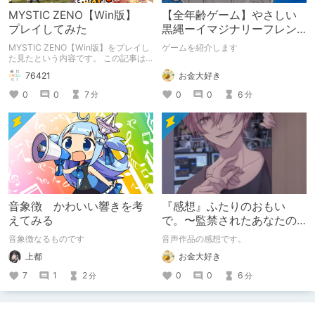
MYSTIC ZENO【Win版】
【全年齢ゲーム】やさしい
プレイしてみた
黒縄ーイマジナリーフレン
ドの「彼」と過ごすおぼん
MYSTIC ZENO【Win版】をプレイし
ゲームを紹介します
やすみー
た見たという内容です。 この記事は
通常のクリエイターズ記事です。
お金大好き
76421
0
0
6
0
0
7
分
分
音象徴 かわいい響きを考
『感想』ふたりのおもい
えてみる
で。〜監禁されたあなたの
末路〜【がるまに限定特典
音象徴なるものです
音声作品の感想です。
付き】
上都
お金大好き
7
1
2
0
0
6
分
分