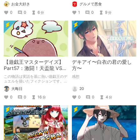
つけられなかった男が広島で探す旅を
お金大好き
グルメで悪食
お送りします。ねくすと5月のテーマ
「お出かけの記録」。
0
0
6
1
0
9
分
分
【遊戯王マスターデイズ】
デキアイ〜白衣の君の愛し
Part57：激闘！天盃龍 VS
方〜
千年D【架空デュエル】
この物語は実話を基に熱い遊戯王のデ
感想
ュエルを描いたフィクションです。
（自分用メモ：2025-05-14）
20
大晦日
0
0
4
0
0
16
分
分