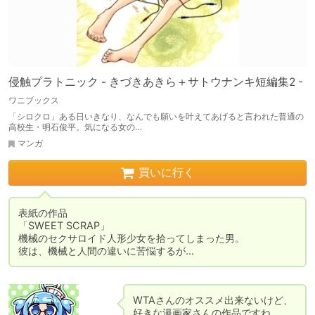
侵触プラトニック - きづきあきら＋サトウナンキ短編集2 -
ワニブックス
「シロクロ」ある日いきなり、なんでも願いを叶えてあげると言われた普通の
高校生・明石俊平。気になる女の…
マンガ
買いに行く
表紙の作品

「SWEET SCRAP」

機械のセクサロイド人形少女を拾ってしまった男。

彼は、機械と人間の違いに苦悩するが…
WTAさんのオススメ出来ないけど、
好きな漫画家さんの作品ですね。
