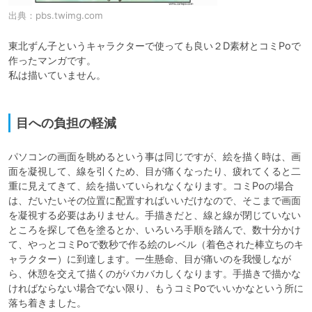
出典：
pbs.twimg.com
東北ずん子というキャラクターで使っても良い２D素材とコミPoで
作ったマンガです。

私は描いていません。

目への負担の軽減
パソコンの画面を眺めるという事は同じですが、絵を描く時は、画
面を凝視して、線を引くため、目が痛くなったり、疲れてくると二
重に見えてきて、絵を描いていられなくなります。コミPoの場合
は、だいたいその位置に配置すればいいだけなので、そこまで画面
を凝視する必要はありません。手描きだと、線と線が閉じていない
ところを探して色を塗るとか、いろいろ手順を踏んで、数十分かけ
て、やっとコミPoで数秒で作る絵のレベル（着色された棒立ちのキ
ャラクター）に到達します。一生懸命、目が痛いのを我慢しなが
ら、休憩を交えて描くのがバカバカしくなります。手描きで描かな
ければならない場合でない限り、もうコミPoでいいかなという所に
落ち着きました。