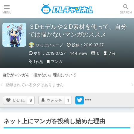
DLチャンネル
MENU
SEARCH
３Dモデルや２D素材を使って、自分
では描かないマンガのススメ
水っぽいスープ
投稿：2019.07.27
更新：2019.07.27
444 view
0
7
分
マンガ
1
作品
自分がマンガを「描かない」理由について
いいね
9
ウォッチ
1
ネット上にマンガを投稿し始めた理由