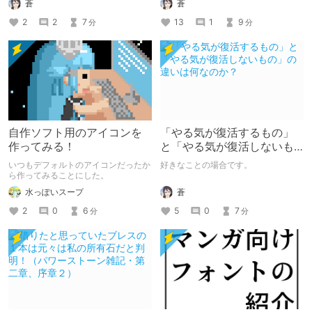
蒼
蒼
2
2
7
13
1
9
分
分
自作ソフト用のアイコンを
「やる気が復活するもの」
作ってみる！
と「やる気が復活しないも
の」の違いは何なのか？
いつもデフォルトのアイコンだったか
好きなことの場合です。
ら作ってみることにした。
蒼
水っぽいスープ
5
0
7
2
0
6
分
分