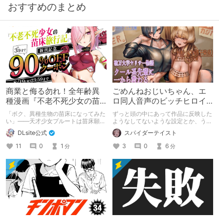
おすすめのまとめ
商業と侮る勿れ！全年齢異
ごめんねおじいちゃん、エ
種漫画『不老不死少女の苗
ロ同人音声のビッチヒロイ
床旅行記』新刊記念1～3巻
ンに名前使って～過去作品
「ボク、異種生物の苗床になってみた
ずっと頭の中にあって作品に反映した
90%オフクーポン配布中✨
コンセプトを思い出そう～
い」――天才少女プルートは苗床願望
ようなしてないような設定とか、うち
を叶えるため、不老不死の体を手に入
のヒロイン達の名づけの法則とかを頭
DLsite公式
スパイダーテイスト
れた！ 話題沸騰の全年齢苗床コミッ
の中の映●研の金●さんに「そこにあ
クスの新刊が発売開始！ それを記念
っちゃいけねえんだよ」といわれたの
11
0
1
3
0
6
分
分
して1～3巻まで90%OFFクーポン配
でとりあえず垂れ流します。
布いたします！ まだ本作品未体験の
皆さん、多分お好きです。ぜひお試し
ください。