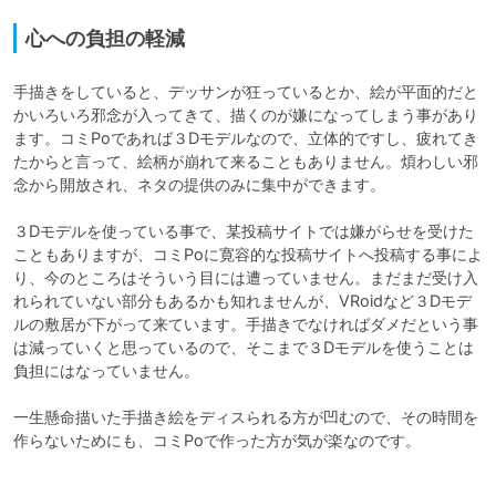
心への負担の軽減
手描きをしていると、デッサンが狂っているとか、絵が平面的だと
かいろいろ邪念が入ってきて、描くのが嫌になってしまう事があり
ます。コミPoであれば３Dモデルなので、立体的ですし、疲れてき
たからと言って、絵柄が崩れて来ることもありません。煩わしい邪
念から開放され、ネタの提供のみに集中ができます。

３Dモデルを使っている事で、某投稿サイトでは嫌がらせを受けた
こともありますが、コミPoに寛容的な投稿サイトへ投稿する事によ
り、今のところはそういう目には遭っていません。まだまだ受け入
れられていない部分もあるかも知れませんが、VRoidなど３Dモデ
ルの敷居が下がって来ています。手描きでなければダメだという事
は減っていくと思っているので、そこまで３Dモデルを使うことは
負担にはなっていません。

一生懸命描いた手描き絵をディスられる方が凹むので、その時間を
作らないためにも、コミPoで作った方が気が楽なのです。