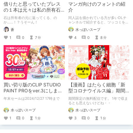
借りたと思っていたブレス
マンガ向けのフォントの紹
の１本は元々は私の所有石
介
だと判明！（パワーストー
石は所有者の元に返ってくる、の
同人誌を描かれている方が多いDLチ
ン雑記・第二章、序章２）
か……！？うそーん！
ャンネルで紹介すると、ツッコミをい
ただきそうですが、まとめます。
蒼
水っぽいスープ
1
0
7
4
0
8
分
分
買い切り版のCLIP STUDIO
【漫画】はたらく細胞「新
PAINT PROをver.3にしまし
型コロナウイルス編」期間
た。
限定無料配信
年末セールは2024/12/27 17時まで
期間限定の無料配信です。 1年で収ま
るとも思えないけどね・・
水っぽいスープ
水っぽいスープ
1
0
1
3
0
1
分
分