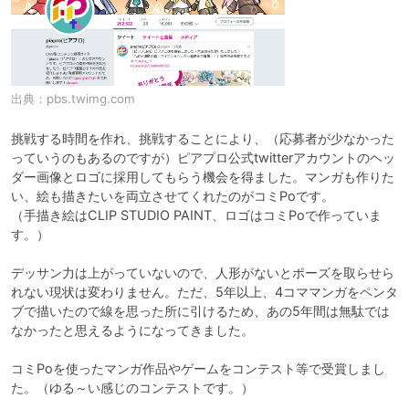
出典：
pbs.twimg.com
挑戦する時間を作れ、挑戦することにより、（応募者が少なかった
っていうのもあるのですが）ピアプロ公式twitterアカウントのヘッ
ダー画像とロゴに採用してもらう機会を得ました。マンガも作りた
い、絵も描きたいを両立させてくれたのがコミPoです。

（手描き絵はCLIP STUDIO PAINT、ロゴはコミPoで作っていま
す。）

デッサン力は上がっていないので、人形がないとポーズを取らせら
れない現状は変わりません。ただ、5年以上、4コママンガをペンタ
ブで描いたので線を思った所に引けるため、あの5年間は無駄では
なかったと思えるようになってきました。

コミPoを使ったマンガ作品やゲームをコンテスト等で受賞しまし
た。（ゆる～い感じのコンテストです。）