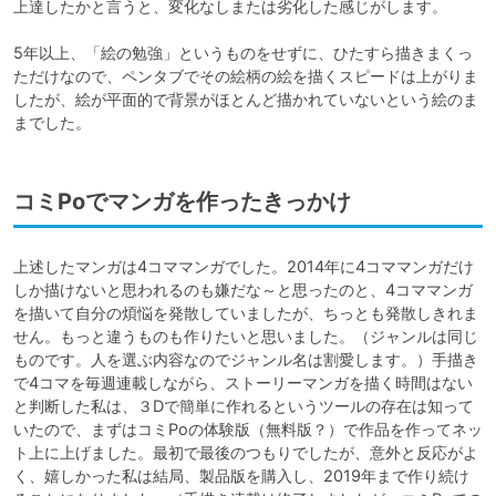
上達したかと言うと、変化なしまたは劣化した感じがします。

5年以上、「絵の勉強」というものをせずに、ひたすら描きまくっ
ただけなので、ペンタブでその絵柄の絵を描くスピードは上がりま
したが、絵が平面的で背景がほとんど描かれていないという絵のま
コミPoでマンガを作ったきっかけ
上述したマンガは4コママンガでした。2014年に4コママンガだけ
しか描けないと思われるのも嫌だな～と思ったのと、4コママンガ
を描いて自分の煩悩を発散していましたが、ちっとも発散しきれま
せん。もっと違うものも作りたいと思いました。（ジャンルは同じ
ものです。人を選ぶ内容なのでジャンル名は割愛します。）手描き
で4コマを毎週連載しながら、ストーリーマンガを描く時間はない
と判断した私は、３Dで簡単に作れるというツールの存在は知って
いたので、まずはコミPoの体験版（無料版？）で作品を作ってネッ
ト上に上げました。最初で最後のつもりでしたが、意外と反応がよ
く、嬉しかった私は結局、製品版を購入し、2019年まで作り続け