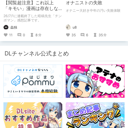
【閲覧超注意】これ以上
オナニストの失敗
「キモい」漫画は存在しな
オナニー大好き中年の汚い失敗体験
い？チンポマンとかいう
26/7/1に連載終了した暗稿先生「チン
「魂の殺人」の完成形
ポマン」感想記事です。
蟲独
u8
11
0
8
35
6
35
分
分
DLチャンネル公式まとめ