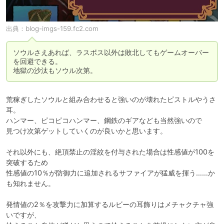
出典：
blog-imgs-159.fc2.com
ソウルさえあれば、ラスボス以外は敗北してもゲームオーバー
を回避できる。

地獄の沙汰もソウル次第。
荒稼ぎしたソウルと組み合わせると強いのが壊れたピストルやうさ
耳。

ハンマー、ピコピコハンマー、鋼鉄のギアなども当然強いので

見つけ次第ゲットしていくのが良いかと思います。

それ以外にも、絶頂禁止の淫紋を付与された場合は性感値が100を
突破するため

性感値の10％が防御力に追加されるサファイアが猛威を揮う……か
も知れません。

発情値の2％を攻撃力に加算するルビーの耳飾りはメチャクチャ強
いですが、
