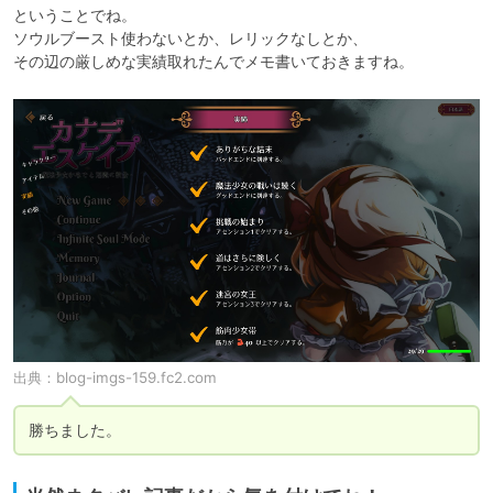
ということでね。

ソウルブースト使わないとか、レリックなしとか、

その辺の厳しめな実績取れたんでメモ書いておきますね。
出典：
blog-imgs-159.fc2.com
勝ちました。