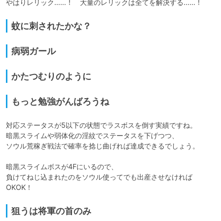
やはりレリック……！　大量のレリックは全てを解決する……！
蚊に刺されたかな？
病弱ガール
かたつむりのように
もっと勉強がんばろうね
対応ステータスが5以下の状態でラスボスを倒す実績ですね。

暗黒スライムや弱体化の淫紋でステータスを下げつつ、

ソウル荒稼ぎ戦法で確率を捻じ曲げれば達成できるでしょう。

暗黒スライムボスが4Fにいるので、

負けてねじ込まれたのをソウル使ってでも出産させなければ
OKOK！
狙うは将軍の首のみ