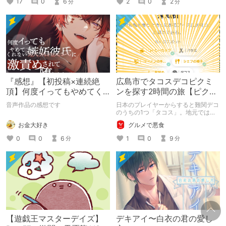
2
0
2
17
0
6
分
分
『感想』【初投稿×連続絶
広島市でタコスデコピクミ
頂】何度イってもやめてく
ンを探す2時間の旅【ピクミ
れない嫉妬彼氏に激責めさ
ンブルーム / Pikmin
音声作品の感想です
日本のプレイヤーからすると難関デコ
れて堕とされる。
Bloom】
のうちの1つ「タコス」。地元では見
つけられなかった男が広島で探す旅を
お金大好き
グルメで悪食
お送りします。ねくすと5月のテーマ
「お出かけの記録」。
0
0
6
1
0
9
分
分
【遊戯王マスターデイズ】
デキアイ〜白衣の君の愛し