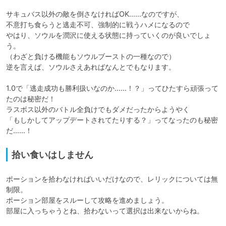
サキュバス以外の敵を倒さなければOK……なのですが、

不意打ち食らうと逃走不可、強制的に戦うハメになるので

やはり、ソウルを潤沢に使える状態に持っていくのが良いでしょ
う。

（わざと負ける機能もソウルブーストの一種なので）

逆を言えば、ソウルさえあればなんとでもなります。

1.0で「逃走成功も勝利扱いなのか……！？」ってひたすら頑張って
たのは秘密だ！

ラスボス以外のバトル全負けでもダメだったからようやく

「もしかしてアップデートされてたりする？」ってなったのも秘密
だ……！
拾い食いはしません
ポーションを拾わなければいいだけなので、レリックについては無
制限。

ポーション部屋をスルーして攻略を進めましょう。

部屋に入っちゃうとね、拾わないって選択は出来ないからね。