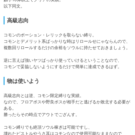
以下同文。
高級志向
コモンのポーション・レリックを取らない縛り。

コモンとデメリット系ばっかりな時はリロールせにゃならんので、

複数回リロールするだけの余裕をソウルに持たせておきましょう。

逆に言えば強いヤツばっかり使っていけるということなので、

コモンで妥協しないようにするだけで簡単に達成できるはず。
物は使いよう
高級志向とは逆、コモン限定縛りな実績。

なので、フロアボスや野良ボスが相手だと逃げるか敗北する必要が
ある。

勝ったらその時点でアウトでござんす。

コモン縛りでも絶頂ソウル稼ぎは可能ですし、

壊れたピストルやうさ耳はコモンなので使用可能なままなので
