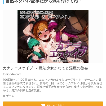
当然ネタバレ記事だから気を付けてね！
カナデエスケイプ ～ 魔法少女かなでと淫魔の教会
tozicode.com
100回遊べて100回ヌける、エロマンガのようなローグライト。ゲーム内の展
開は漫画の形式で表現され、貴方の一回一回のゲームプレイは後から読み返せ
るエロマンガになります。淫魔と触手が巣食う迷宮から魔法少女が脱出できる
かは、貴方の判断と選択次第。
ゲーム
買いに行く