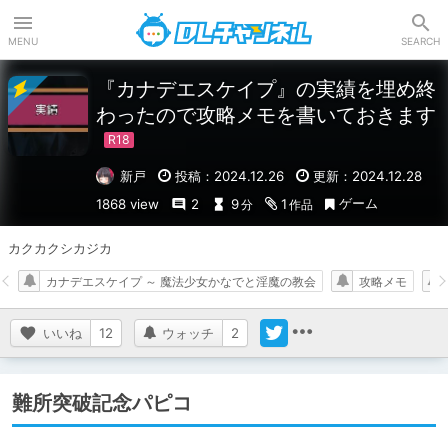
DLチャンネル
MENU
SEARCH
『カナデエスケイプ』の実績を埋め終
わったので攻略メモを書いておきます
新戸
投稿：2024.12.26
更新：2024.12.28
ゲーム
1868 view
2
9
1
分
作品
カクカクシカジカ
カナデエスケイプ ～ 魔法少女かなでと淫魔の教会
攻略メモ
いいね
12
ウォッチ
2
難所突破記念パピコ