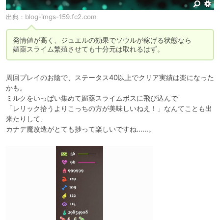
出典：
blog-imgs-159.fc2.com
発情値が高く、ジュエルの効果でソウルが稼げる状態なら

媚薬スライム繁殖させても十分元は取れるはず。
周回プレイのお陰で、ステータス40以上でクリア実績は楽になった
かも。

ミルクをいっぱい集めて媚薬スライムボスに飛び込んで

「レリック拾うよりこっちの方が美味しいねえ！」なんてことも出
来たりして、

カナデ魔改造がとても捗って楽しいですね……。