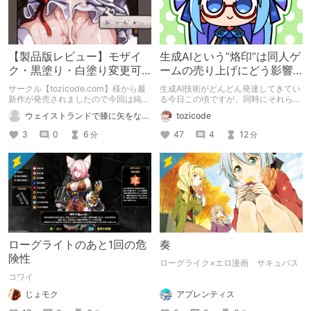
【製品版レビュー】モザイ
生成AIという”烙印”は同人ゲ
ク・黒塗り・白塗り変更可
ームの売り上げにどう影響
能なローグライトぷに萌え
するのか？
サークル【tozicode.com】様から最
生成AI技術がどんどん発達してきてい
RPG【カナデエスケイプ
新作が発売されましたので今回は純粋
る今日この頃ですが、同時にそれらに
にレビュー。
対する風当たりが強い状況というのも
～】
ウェイストランドで膝に矢をな…
tozicode
依然続いています。そんな現状におい
て、我々ゲーム制作者が採るべきスタ
3
0
6
47
4
12
分
分
ンスはなんなのかを、DLsiteにおける
実際の売り上げから探っていきます。
ローグライトのあと1回の危
奏
険性
ローグライク×エロ漫画 サキュバス
コワイ
アプレンティス
じょモク