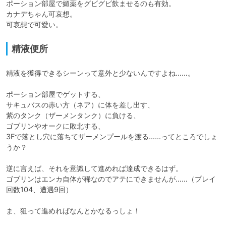
ポーション部屋で媚薬をグビグビ飲ませるのも有効。

カナデちゃん可哀想。

可哀想で可愛い。
精液便所
精液を獲得できるシーンって意外と少ないんですよね……。

ポーション部屋でゲットする、

サキュバスの赤い方（ネア）に体を差し出す、

紫のタンク（ザーメンタンク）に負ける、

ゴブリンやオークに敗北する、

3Fで落とし穴に落ちてザーメンプールを渡る……ってところでしょ
うか？

逆に言えば、それを意識して進めれば達成できるはず。

ゴブリンはエンカ自体が稀なのでアテにできませんが……（プレイ
回数104、遭遇9回）

ま、狙って進めればなんとかなるっしょ！