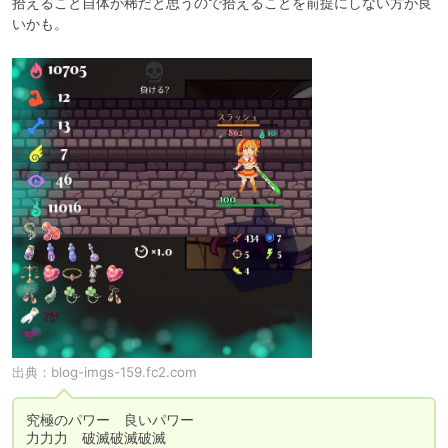
拾えること自体が稀だと思うので拾えることを前提にしない方が良
いかも。
出典：
blog-imgs-159.fc2.com
究極のパワー　良いパワー

力力力　破滅破滅破滅