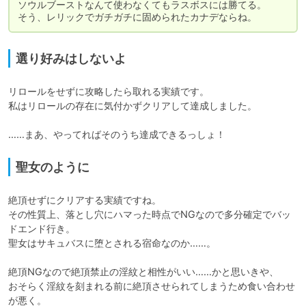
ソウルブーストなんて使わなくてもラスボスには勝てる。

そう、レリックでガチガチに固められたカナデならね。
選り好みはしないよ
リロールをせずに攻略したら取れる実績です。

私はリロールの存在に気付かずクリアして達成しました。

……まあ、やってればそのうち達成できるっしょ！
聖女のように
絶頂せずにクリアする実績ですね。

その性質上、落とし穴にハマった時点でNGなので多分確定でバッ
ドエンド行き。

聖女はサキュバスに堕とされる宿命なのか……。

絶頂NGなので絶頂禁止の淫紋と相性がいい……かと思いきや、

おそらく淫紋を刻まれる前に絶頂させられてしまうため食い合わせ
が悪く。
