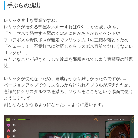
手ぶらの脱出
レリック禁止な実績ですね。

レリックが拾える部屋をスルーすればOK……かと思いきや、

「？」マスで発生する壁のくぼみに何かあるかもイベントや

フロアボスや野良ボスが確定でレリック入りの宝箱を落とすため

「ゲェーッ！　不意打ちに対応したらラスボス直前で欲しくないレ
リックが！」

みたいなことが起きたりして達成を邪魔されてしまう実績界の問題
児。

レリックが使えないため、達成はかなり難しかったのですが……

バージョンアップでクリスタルから得られるソウルが増えたため、

意識的にクリスタルマスを踏み、ソウルをここぞという場面で使う
ようにすれば

割となんとかなるようになった……ように思います。