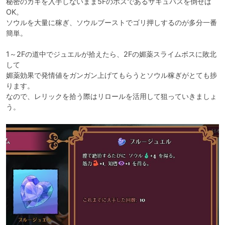
秘密のカギを入手しないまま5Fのボスであるサキュバスを倒せば
OK。

ソウルを大量に稼ぎ、ソウルブーストでゴリ押しするのが多分一番
簡単。

1～2Fの道中でジュエルが拾えたら、2Fの媚薬スライムボスに敗北
して

媚薬効果で発情値をガンガン上げてもらうとソウル稼ぎがとても捗
ります。

なので、レリックを拾う際はリロールを活用して狙っていきましょ
う。