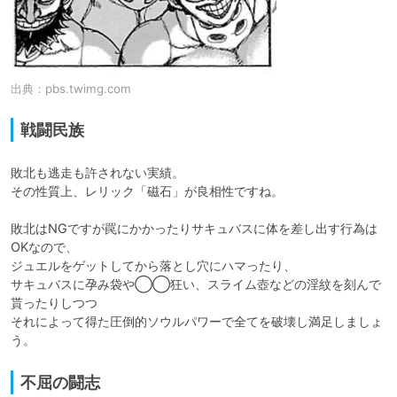
出典：
pbs.twimg.com
戦闘民族
敗北も逃走も許されない実績。

その性質上、レリック「磁石」が良相性ですね。

敗北はNGですが罠にかかったりサキュバスに体を差し出す行為は
OKなので、

ジュエルをゲットしてから落とし穴にハマったり、

サキュバスに孕み袋や◯◯狂い、スライム壺などの淫紋を刻んで
貰ったりしつつ

それによって得た圧倒的ソウルパワーで全てを破壊し満足しましょ
う。
不屈の闘志