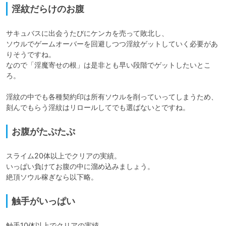
淫紋だらけのお腹
サキュバスに出会うたびにケンカを売って敗北し、

ソウルでゲームオーバーを回避しつつ淫紋ゲットしていく必要があ
りそうですね。

なので「淫魔寄せの根」は是非とも早い段階でゲットしたいとこ
ろ。

淫紋の中でも各種契約印は所有ソウルを削っていってしまうため、

刻んでもらう淫紋はリロールしてでも選ばないとですね。
お腹がたぷたぷ
スライム20体以上でクリアの実績。

いっぱい負けてお腹の中に溜め込みましょう。

絶頂ソウル稼ぎなら以下略。
触手がいっぱい
触手10体以上でクリアの実績。
