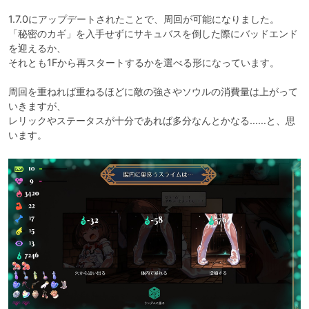
1.7.0にアップデートされたことで、周回が可能になりました。

「秘密のカギ」を入手せずにサキュバスを倒した際にバッドエンド
を迎えるか、

それとも1Fから再スタートするかを選べる形になっています。

周回を重ねれば重ねるほどに敵の強さやソウルの消費量は上がって
いきますが、

レリックやステータスが十分であれば多分なんとかなる……と、思
います。