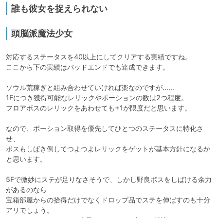
誰も彼女を捉えられない
頭脳派魔法少女
対応するステータスを40以上にしてクリアする実績ですね。

ここから下の実績はバッドエンドでも達成できます。

ソウル荒稼ぎと組み合わせていければ楽なのですが……

1Fにつき獲得可能なレリックやポーションの数は2つ程度。

フロアボスのレリックをあわせても+1が限度だと思います。

なので、ポーション取得を優先してひとつのステータスに特化さ
せ、

ボスもしばき倒してつよつよレリックをゲットが基本方針になるか
と思います。

5Fで微妙にステが足りなさそうで、しかし野良ボスをしばける余力
があるのなら

宝箱部屋からの拾得だけでなくドロップ品でステを伸ばすのも十分
アリでしょう。
