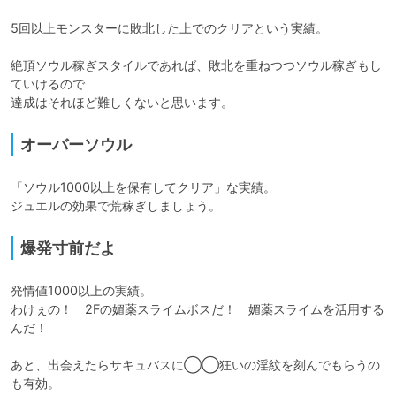
5回以上モンスターに敗北した上でのクリアという実績。

絶頂ソウル稼ぎスタイルであれば、敗北を重ねつつソウル稼ぎもし
ていけるので

達成はそれほど難しくないと思います。
オーバーソウル
「ソウル1000以上を保有してクリア」な実績。

ジュエルの効果で荒稼ぎしましょう。
爆発寸前だよ
発情値1000以上の実績。

わけぇの！　2Fの媚薬スライムボスだ！　媚薬スライムを活用する
んだ！

あと、出会えたらサキュバスに◯◯狂いの淫紋を刻んでもらうの
も有効。
