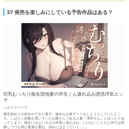
37 発売を楽しみにしている予告作品はある？
巨乳むっちり痴女団地妻の学生くん連れ込み誘惑浮気エッ
チ
シルトクレーテ
最近初めての彼女ができた貴方。健全なお家デートをしようとしていたとこ
ろ、しばらく距離を置いていたお隣さんである人妻『澤井さん』とばったり会
ってしまう。彼女にはない大人の色香に惑わされ、いけないことだと頭では理
解しつつも再び逢瀬を重ね、深みにはまっていく……。