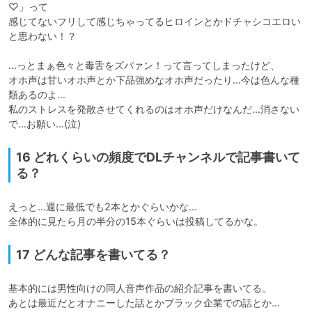
♡」って

感じてないフリして感じちゃってるヒロインとかドチャシコエロい
と思わない！？

…っとまぁ色々と毒舌をズバァン！って言ってしまったけど、

オホ声は甘いオホ声とか下品強めなオホ声だったり…今は色んな種
類あるのよ…

私のストレスを発散させてくれるのはオホ声だけなんだ…消さない
で…お願い…(泣)
16 どれくらいの頻度でDLチャンネルで記事書いて
る？
えっと…週に最低でも2本とかぐらいかな…

全体的に見たら月の半分の15本ぐらいは投稿してるかな。
17 どんな記事を書いてる？
基本的には男性向けの同人音声作品の紹介記事を書いてる。

あとは最近だとオナニーした話とかブラック企業での話とか…
