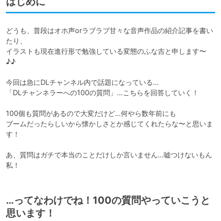
はじめに
どうも、普段はオホ声orラブラブ甘々な音声作品の紹介記事を書い
たり、

イラストも現在進行形で勉強している変態のふな吉と申します〜
♪♪

今回は急にDLチャンネル内で話題になっている…

「DLチャンネラーへの100の質問」…こちらを回答していく！

100個も質問があるので大変だけど…何やら数年前にも

ブームだったらしいから懐かしさとか感じてくれたらな〜と思いま
す！

あ、質問はガチで本当のことだけしか言いません…嘘つけないもん
私！
…ってなわけでね！100の質問やっていこうと
思います！