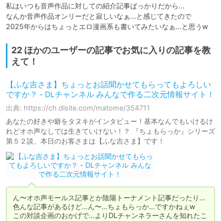
私はいつも音声作品に対しての紹介記事ばっかりだから…

なんか音声作品オンリーだと寂しいなぁ…と感じてきたので

2025年からはちょっとエロ漫画系も書いてみたいなぁ…と思うw
22 ほかのユーザーの記事でお気に入りの記事を教
えて！
【ふな吉さま】ちょっとお話聞かせてもらってもよろしい
ですか？ - DLチャンネル みんなで作る二次元情報サイト！
出典: https://ch.dlsite.com/matome/354711
あなたの好きや癖をタヌキがインタビュー！基本なんでもいけるけ
れどオホ声なしでは生きていけない！？ 『ちょもらっか』シリーズ
第５２談、本日のお客さまは【ふな吉さま】です！
ん〜オホ声モールス記事とか陰陽トーナメント記事だったり…

色んな記事があるけど…ん〜…ちょもらっか…ですかねぇw

この対談企画のおかげで…よりDLチャンネラーさんを知れたこ