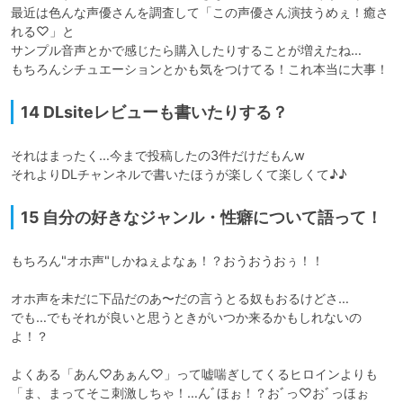
最近は色んな声優さんを調査して「この声優さん演技うめぇ！癒さ
れる♡」と

サンプル音声とかで感じたら購入したりすることが増えたね…

もちろんシチュエーションとかも気をつけてる！これ本当に大事！
14 DLsiteレビューも書いたりする？
それはまったく…今まで投稿したの3件だけだもんw

それよりDLチャンネルで書いたほうが楽しくて楽しくて♪♪
15 自分の好きなジャンル・性癖について語って！
もちろん"オホ声"しかねぇよなぁ！？おうおうおぅ！！

オホ声を未だに下品だのあ〜だの言うとる奴もおるけどさ…

でも…でもそれが良いと思うときがいつか来るかもしれないの
よ！？

よくある「あん♡あぁん♡」って嘘喘ぎしてくるヒロインよりも

「ま、まってそこ刺激しちゃ！…んﾞほぉ！？おﾞっ♡おﾞっほぉ