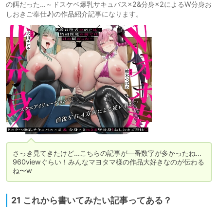
の餌だった…～ドスケベ爆乳サキュバス×2&分身×2によるW分身お
しおきご奉仕♪)の作品紹介記事になります。
さっき見てきたけど…こちらの記事が一番数字が多かったね…

960viewぐらい！みんなマヨタマ様の作品大好きなのが伝わる
ね〜w
21 これから書いてみたい記事ってある？