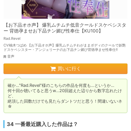
【お下品オホ声】 爆乳ムチムチ低音クールドスケベシスタ
ー 背徳孕ませお下品チン媚び性奉仕【KU100】
Rad.Revel
CV:柚木つばめ 【お下品オホ声】爆乳ムチムチわがままボディのクールで妖艶
ドスケベシスター・アンジェリーナのお下品チン媚び背徳孕ませ性奉仕!!
音声
買いに行く
確か…"Rad.Revel"様のこちらの作品を何度も…というか…

何十回か聴いてると思うw…20回超えた辺りから数字忘れたけ
ど、

絶頂した回数だけでも見たらダントツだと思う！間違いないネ
☆
34 一番最近購入した作品は？