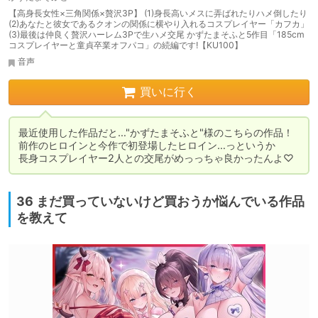
【高身長女性×三角関係×贅沢3P】 (1)身長高いメスに弄ばれたりハメ倒したり
(2)あなたと彼女であるクオンの関係に横やり入れるコスプレイヤー「カフカ」
(3)最後は仲良く贅沢ハーレム3Pで生ハメ交尾 かずたまそふと5作目「185cm
コスプレイヤーと童貞卒業オフパコ」の続編です!【KU100】
音声
買いに行く
最近使用した作品だと…"かずたまそふと"様のこちらの作品！

前作のヒロインと今作で初登場したヒロイン…っというか

長身コスプレイヤー2人との交尾がめっっちゃ良かったんよ♡
36 まだ買っていないけど買おうか悩んでいる作品
を教えて