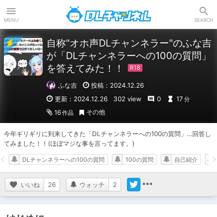
DLチャンネル
MENU
SEARCH
自称"オホ声DLチャンネラー"のふな吉
が「DLチャンネラーへの100の質問」
を答えてみた！！
ふな吉
投稿：2024.12.26
更新：2024.12.26
302 view
0
17
分
その他
16
作品
今年ギリギリに到来してきた「DLチャンネラーへの100の質問」…回答し
てみました！！(ほぼマジな事を言ってます。)
DLチャンネラーへの100の質問
100の質問
自己紹介
いいね
26
ウォッチ
2