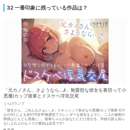
32 一番印象に残っている作品は？
「元カノさん、さようなら…♪」無愛想な彼女を裏切って小
悪魔Iカップ後輩とドスケベ浮気交尾
くらげランプ
「彼女さん、ごめんなさぁい…♪」スキンシップ多めな小悪魔Iカップ後輩 (CV:
かの仔) による逆NTR音声!無愛想でスレンダーな彼女をよそに、二人の秘密の
関係はどんどん過激に…。後輩ちゃんがあなたにだけ見せる、学校の誰も知ら
ないよわよわなメスの素顔は必見です!
音声