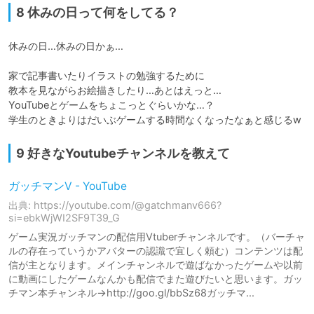
8 休みの日って何をしてる？
休みの日…休みの日かぁ…

家で記事書いたりイラストの勉強するために

教本を見ながらお絵描きしたり…あとはえっと…

YouTubeとゲームをちょこっとぐらいかな…？

学生のときよりはだいぶゲームする時間なくなったなぁと感じるw
9 好きなYoutubeチャンネルを教えて
ガッチマンV - YouTube
出典: https://youtube.com/@gatchmanv666?
si=ebkWjWI2SF9T39_G
ゲーム実況ガッチマンの配信用Vtuberチャンネルです。（バーチャ
ルの存在っていうかアバターの認識で宜しく頼む）コンテンツは配
信が主となります。メインチャンネルで遊ばなかったゲームや以前
に動画にしたゲームなんかも配信でまた遊びたいと思います。ガッ
チマン本チャンネル→http://goo.gl/bbSz68ガッチマ...