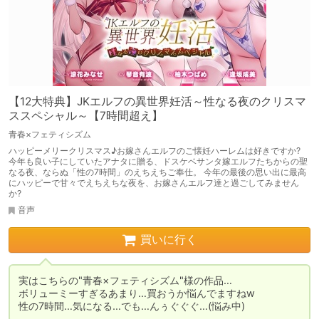
【12大特典】JKエルフの異世界妊活～性なる夜のクリスマ
ススペシャル～【7時間超え】
青春×フェティシズム
ハッピーメリークリスマス♪お嫁さんエルフのご懐妊ハーレムは好きですか?
今年も良い子にしていたアナタに贈る、ドスケベサンタ嫁エルフたちからの聖
なる夜、ならぬ「性の7時間」のえちえちご奉仕。 今年の最後の思い出に最高
にハッピーで甘々でえちえちな夜を、お嫁さんエルフ達と過ごしてみません
か?
音声
買いに行く
実はこちらの"青春×フェティシズム"様の作品…

ボリューミーすぎるあまり…買おうか悩んでますねw

性の7時間…気になる…でも…んぅぐぐぐ…(悩み中)