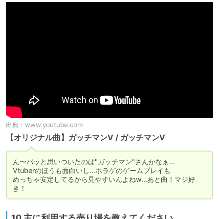
出典：
www.youtube.com
【オリジナル曲】ガッチマンV / ガッチマンV
ん〜パッと思いついたのは"ガッチマン"さんかなぁ…

Vtuberのほうも面白いし…ホラゲのゲームプレイも

めっちゃ安定してるから見やすいんよねw…あと曲！マジ好
き！
10 主に利用する売り場を教えてください