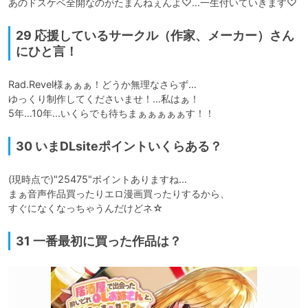
あのドスケベ全開なのがたまんねぇんよ♡…一生付いていきます♡
29 応援しているサークル（作家、メーカー）さん
にひと言！
Rad.Revel様ぁぁぁ！どうか無理なさらず…

ゆっくり制作してくださいませ！…私はぁ！

5年…10年…いくらでも待ちまぁぁぁぁぁす！！
30 いまDLsiteポイントいくらある？
(現時点で)"25475"ポイントありますね…

まぁ音声作品買ったりエロ漫画買ったりするから、

すぐになくなっちゃうんだけどネ☆
31 一番最初に買った作品は？