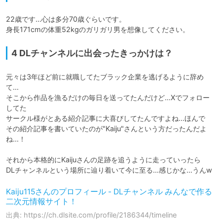
22歳です…心は多分70歳ぐらいです。

身長171cmの体重52kgのガリガリ男を想像してください。
4 DLチャンネルに出会ったきっかけは？
元々は3年ほど前に就職してたブラック企業を逃げるように辞め
て…

そこから作品を漁るだけの毎日を送ってたんだけど…Xでフォロー
してた

サークル様がとある紹介記事に大喜びしてたんですよね…ほんで

その紹介記事を書いていたのが"Kaiju"さんという方だったんだよ
ね…！

それから本格的にKaijuさんの足跡を追うように走っていったら

DLチャンネルという場所に辿り着いて今に至る…感じかな…うんw
Kaiju115さんのプロフィール - DLチャンネル みんなで作る
二次元情報サイト！
出典: https://ch.dlsite.com/profile/2186344/timeline