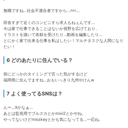
無職ですね…社会不適合者ですから…ﾊﾊｯ…

田舎すぎて近くのコンビニすら求人もねぇんです…

今は家で仕事できることはないか視野を広げており、

イラストを描いて依頼を受けたり…動画を編集したり…

とにかく家で出来る仕事を私はしたい！マルチタスクな人間になり
たい！
6 どのあたりに住んでいる？
前にどっかのタイミングで言った気がするけど

福岡県に住んでますね…おもいっきり九州やけんw
7 よく使ってるSNSは？
ん〜…Xかなぁ…

あとは監視用でブルスカとかmixi2とかやね。

やってないけどmisskeyとかも気になってる…一応ね。