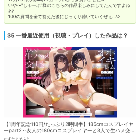
いや〜"しゃーぷ"様のこちらの作品楽しみにしてたんですよね
♪♪

100の質問を全て答えた後にじっくり聴いていくぜぇ…♡
35 一番最近使用（視聴・プレイ）した作品は？
【1周年記念110円/たっぷり2時間半】185cmコスプレイヤ
ーpart2～友人の180cmコスプレイヤーと3人で生ハメ交尾
オホイキハーレム～【KU100】
かずたまそふと