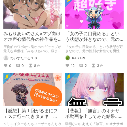
みもりあいのさん×マゾ向け
「女の子に目覚める」とい
オホ声心情代弁の神作品を
う状態が好きなので、元の
紹介したい
性別が女性でも男性でも問
圧倒的カワボかつ鬼オホのギャップが
「女の子に目覚める」という状態が好
題ない話
最高な声優様「みもりあいの」様まと
きなので、元の性別が女性でも男性で
めですm(__)m 【マゾ向け×オホ声×心
も問題ない話
わいすたーる１８
KAIYARE
情代弁】を軸に紹介しておりますので
少し偏った紹介となりますm(__)m
0
0
8
12
2
3
分
分
【感想】第１回がるまにフ
【悲報】「無言」のオナサ
ェスに行ってきタヌキ！
ポ動画を出してみた結果……
【レポ】
クリエイターさんもユーザーさんもみ
動画なのにあえて「無言」のオナサポ