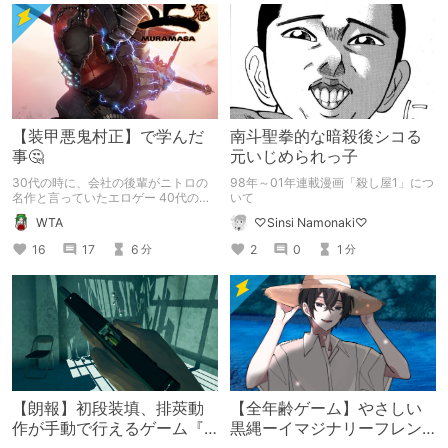
【装甲悪鬼村正】で学んだ
南斗聖拳的な暗殺後シコる
事🤔
元いじめられっ子
30代の時に、会社の後輩がニトロの
98年～01年連載漫画「殺し屋1」につ
名作と言っていたエロゲー 40代の
いて
頃、リアルな息子に、お父さんは鬱に
WTA
♡Sinsi Namonaki♡
なるから無理なエロゲー 50歳になっ
て、DLチャンネル関係で、オススメ
16
17
6
2
0
1
分
分
されるエロゲー それが【装甲悪鬼村
正】でした😅
【朗報】初段装填、排莢動
【全年齢ゲーム】やさしい
作が手動で行えるゲーム『
黒縄ーイマジナリーフレン