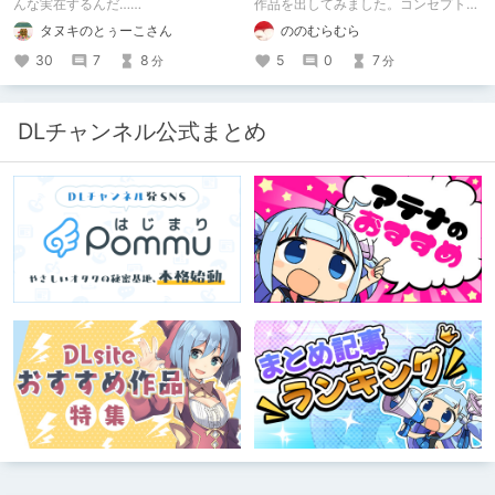
んな実在するんだ……
作品を出してみました。コンセプト通
りのものは作れたのですが、肝心の売
タヌキのとぅーこさん
ののむらむら
上がね……
30
7
8
5
0
7
分
分
DLチャンネル公式まとめ