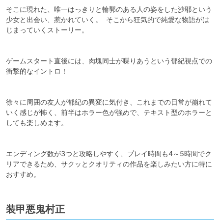
そこに現れた、唯一はっきりと輪郭のある人の姿をした沙耶という
少女と出会い、惹かれていく。  そこから狂気的で純愛な物語がは
じまっていくストーリー。

ゲームスタート直後には、肉塊同士が喋りあうという郁紀視点での
衝撃的なイントロ！

徐々に周囲の友人が郁紀の異変に気付き、これまでの日常が崩れて
いく感じが怖く、前半はホラー色が強めで、テキスト型のホラーと
しても楽しめます。

エンディング数が3つと攻略しやすく、プレイ時間も4～5時間でク
リアできるため、サクッとクオリティの作品を楽しみたい方に特に
おすすめ。
装甲悪鬼村正