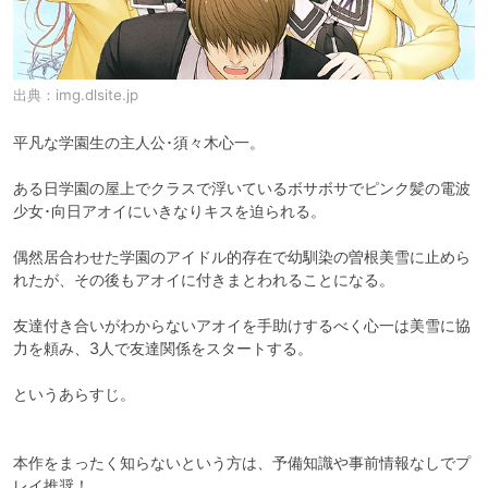
出典：
img.dlsite.jp
平凡な学園生の主人公･須々木心一。

ある日学園の屋上でクラスで浮いているボサボサでピンク髪の電波
少女･向日アオイにいきなりキスを迫られる。

偶然居合わせた学園のアイドル的存在で幼馴染の曽根美雪に止めら
れたが、その後もアオイに付きまとわれることになる。

友達付き合いがわからないアオイを手助けするべく心一は美雪に協
力を頼み、3人で友達関係をスタートする。

というあらすじ。

本作をまったく知らないという方は、予備知識や事前情報なしでプ
レイ推奨！
