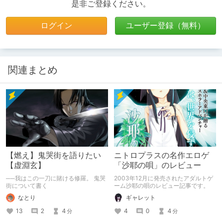
是非ご登録ください。
ログイン
ユーザー登録（無料）
関連まとめ
【燃え】鬼哭街を語りたい
ニトロプラスの名作エロゲ
【虚淵玄】
「沙耶の唄」のレビュー
──我はこの一刀に賭ける修羅。 鬼哭
2003年12月に発売されたアダルトゲ
街について書く
ーム沙耶の唄のレビュー記事です。
なとり
ギャレット
13
2
4
4
0
4
分
分