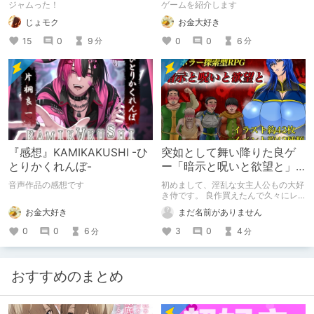
HOLE 』
ドの「彼」と過ごすおぼん
ジャムった！
ゲームを紹介します
やすみー
じょモク
お金大好き
15
0
9
0
0
6
分
分
『感想』KAMIKAKUSHI -ひ
突如として舞い降りた良ゲ
とりかくれんぼ-
ー「暗示と呪いと欲望と」
を製品版レビュー！
音声作品の感想です
初めまして、淫乱な女主人公もの大好
き侍です。 良作買えたんで久々にレ
ビュー書きます、対戦よろしくお願い
お金大好き
まだ名前がありません
します
0
0
6
3
0
4
分
分
おすすめのまとめ