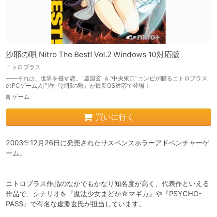
沙耶の唄 Nitro The Best! Vol.2 Windows 10対応版
ニトロプラス
――それは、世界を侵す恋。"虚淵玄"＆"中央東口"コンビが贈るニトロプラス
のPCゲーム入門作『沙耶の唄』が最新OS対応で登場！
ゲーム
買いに行く
2003年12月26日に発売されたサスペンスホラーアドベンチャーゲ
ーム。  

ニトロプラス作品のなかでもかなり知名度が高く、代表作といえる
作品で、シナリオを『魔法少女まどか☆マギカ』や『PSYCHO-
PASS』で有名な虚淵玄氏が担当しています。
