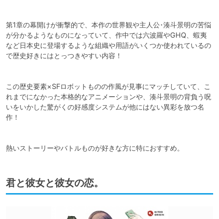
第1章の幕開けが衝撃的で、本作の世界観や主人公･湊斗景明の苦悩
が分かるようなものになっていて、作中では六波羅やGHQ、蝦夷
など日本史に登場するような組織や用語がいくつか使われているの
で歴史好きにはとっつきやすい内容！

この歴史要素×SFロボットものの作風が見事にマッチしていて、こ
れまでになかった本格的なアニメーションや、湊斗景明の背負う呪
いをいかした驚がくの好感度システムが他にはない異彩を放つ名
作！

熱いストーリーやバトルものが好きな方に特におすすめ。
君と彼女と彼女の恋。