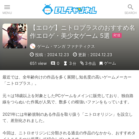
DLチャンネル
MENU
SEARCH
【エロゲ】ニトロプラスのおすすめ名
作エロゲ・美少女ゲーム 5選
ゲーム・マンガ ファナティクス
投稿：2024.12.23
更新：2024.12.23
ゲーム
651 view
0
3
3
分
作品
最近では、全年齢向けの作品を多く展開し知名度の高いゲームメーカー
「ニトロプラス」。

元々は18歳以上を対象としたPCゲームをメインに販売しており、独自路
線をつらぬいた作風が人気で、数多くの根強いファンをもっています。

2021年には年齢規制のある作品を取り扱う「ニトロオリジン」を設立し
て、差別化されました。

今回は、ニトロオリジンに分類される過去の作品のなかから、おすすめタ