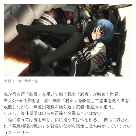
出典：
img.dlsite.jp
魂が宿る鎧「劔冑」を用いて戦う戦士「武者」が時めく世界。

主人公･湊斗景明は、赤い劔冑「村正」を駆使して悪事を働く者を
成敗しながら、無差別殺戮を繰り返す武者･銀星号を追う。

しかし、湊斗景明は自らを正義と名乗ることはない。

「鬼に逢うては鬼を斬り、仏に逢うては仏を斬る」  自らに課され
た「善悪相殺の呪い」を背負いながら宿命に立ち向かっていくとい
うストーリー。
