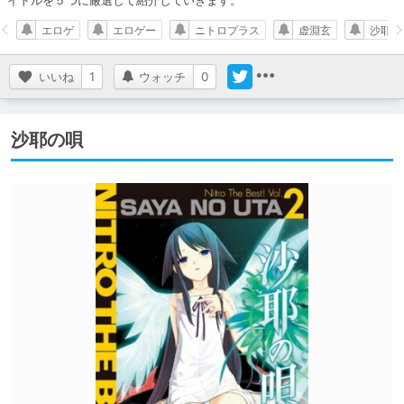
イトルを５つに厳選して紹介していきます。
エロゲ
エロゲー
ニトロプラス
虚淵玄
沙耶の
いいね
1
ウォッチ
0
沙耶の唄