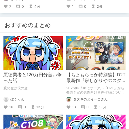
さぁ、今の私は成長しているのだろう
か。
1
0
2
7
0
4
分
分
おすすめのまとめ
悪徳業者と120万円分言い争
【ちょもらっか特別編】D2T
った話
最新作『寂しがりやのスタ
ーダストと触れあって』制
親の金は僕の金
2026/08/08にサークル『D2T』から
作陣にインタビュー！🎤
発売予定の男性向け音声作品について
逆神ラニさんと不束こけしさんにお話
ぼくくん
タヌキのとぅーこさん
聞いちゃいました！夏コミに関する告
知もあります！
16
0
13
13
0
11
分
分