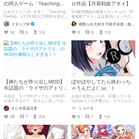
の同人ゲーム「Teaching
ロ作品【月装戦姫アオイ】
Feeling」が5周年！
おめでとうございます！ 「Teaching
5/3販売開始の無様エロシチュの『月
Feeling」が11月28日に5周年を迎え
装戦姫アオイ』はは最高にエッチだか
ました！ 記念すべき5周年記念、既存
ら買おうな！
スタッフM
寝取られ大好き♡睦月水面（無様や洗脳シチュも好きだよっ！）
ユーザーも新規ユーザーも、この機会
にシルヴィちゃんに会いにいきません
16
0
1
0
0
1
分
分
か？
【神たちが作り出しMOD】
ぼやぼやしてたら終わっち
今話題の「ライザのアトリ
ゃうんだよ(´;ω;｀)
エ」のMODが素晴らしすぎ
今回は「ライザのアトリエ」のMOD
お金が全然ないため、応援している
る！！
が凄すぎるので、皆さんに知ってほし
Vtuberさんや声優さん、サークルさ
くて書きました！！
んの作品やグッズ、会員制コンテンツ
さじ＠高温注意
ショータ
など一切買えず、そのため劣等感があ
り生配信などでコメントすることもウ
29
1
3
9
1
1
分
分
ジウジ悩んでしまう小心者。 だから
こそ！もうちょっとでも応援！しっか
りまとめる！