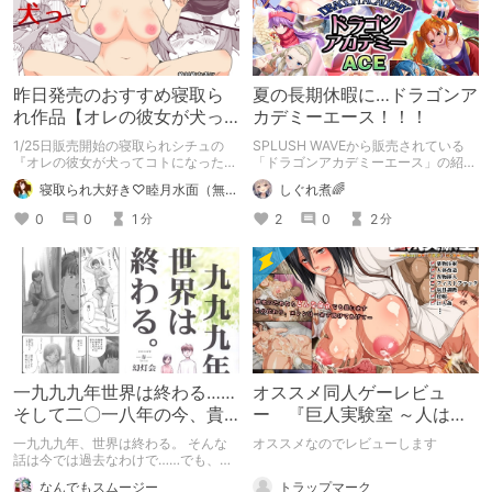
昨日発売のおすすめ寝取ら
夏の長期休暇に…ドラゴンア
れ作品【オレの彼女が犬っ
カデミーエース！！！
てコトになった-人体改造さ
1/25日販売開始の寝取られシチュの
SPLUSH WAVEから販売されている
れて返品されたEX-】
『オレの彼女が犬ってコトになった-
「ドラゴンアカデミーエース」の紹介
人体改造されて返品されたEX-』は最
です。 最後にしぐれ煮からお得情報
寝取られ大好き♡睦月水面（無様や洗脳シチュも好きだよっ！）
しぐれ煮🌈
高にエッチだから買おうな
が！！？ 最後までお見逃しなく🌟
0
0
1
2
0
2
分
分
一九九九年世界は終わる……
オススメ同人ゲーレビュ
そして二〇一八年の今、貴
ー 『巨人実験室 ～人は巨
方は何を思う？
人の子を孕むか!?～』
一九九九年、世界は終わる。 そんな
オススメなのでレビューします
話は今では過去なわけで……でも、其
の頃の足跡はしっかり残っている。
トラップマーク
なんでもスムージー