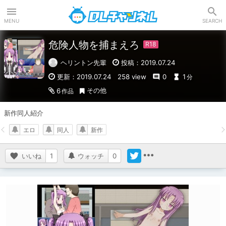
DLチャンネル
MENU
SEARCH
危険人物を捕まえろ
ヘリントン先輩
投稿：2019.07.24
更新：2019.07.24
258 view
0
1
分
その他
6
作品
新作同人紹介
エロ
同人
新作
いいね
1
ウォッチ
0