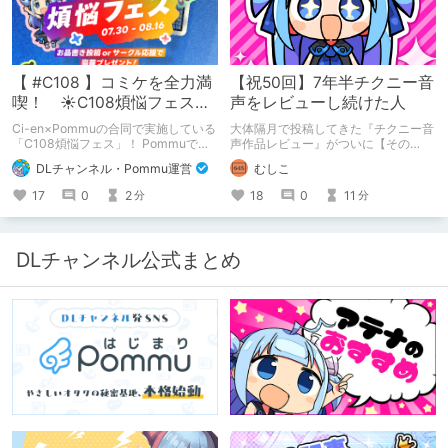
【 #C108 】コミケを全力満
【祝50回】7年半チクニー音
喫！ ☀C108煩悩フェス☀
声をレビューし続けた人
Pommu版のご案内
Ci-en×Pommuの合同で実施している
大体隔月で投稿してきた『チクニー音
「C108煩悩フェス」！ Pommuでの
声作品レビュー』がついに【その
参加方法について、改めてこちらでも
50】を迎えました！ 約7年半チクニー
DLチャンネル・Pommu運営
むしこ
ご案内いたします！
し続け、おシコり報告をしてきただけ
ですけど記念は記念。 皆様への感謝
17
0
2
18
0
11
分
分
を伝えたり、これまでの投稿を振り返
ります。
DLチャンネル公式まとめ