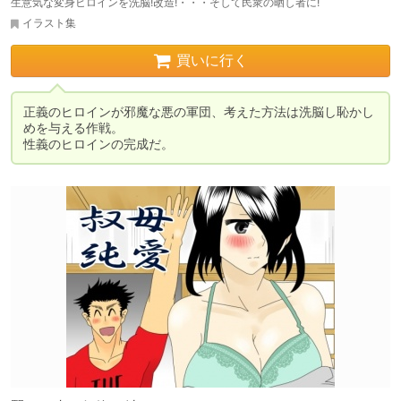
生意気な変身ヒロインを洗脳!改造!・・・そして民衆の晒し者に!
イラスト集
買いに行く
正義のヒロインが邪魔な悪の軍団、考えた方法は洗脳し恥かし
めを与える作戦。

性義のヒロインの完成だ。