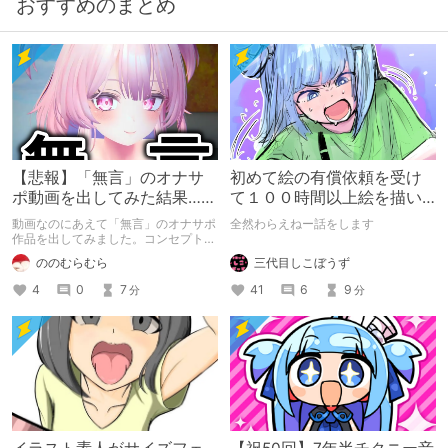
おすすめのまとめ
【悲報】「無言」のオナサ
初めて絵の有償依頼を受け
ポ動画を出してみた結果……
て１００時間以上絵を描い
た話
動画なのにあえて「無言」のオナサポ
全然わらえねー話をします
作品を出してみました。コンセプト通
りのものは作れたのですが、肝心の売
三代目しこぼうず
ののむらむら
上がね……
41
6
9
4
0
7
分
分