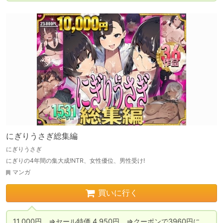
にぎりうさぎ総集編
にぎりうさぎ
にぎりの4年間の集大成!NTR、女性優位、男性受け!
マンガ
買いに行く
11,000円　⇒セール特価	4,950円　⇒クーポンで3960円に