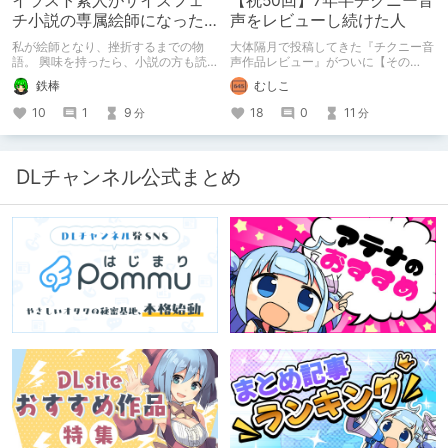
イラスト素人がサイズフェ
【祝50回】7年半チクニー音
チ小説の専属絵師になった
声をレビューし続けた人
お話
私が絵師となり、挫折するまでの物
大体隔月で投稿してきた『チクニー音
語。 興味を持ったら、小説の方も読
声作品レビュー』がついに【その
んで欲しいなって感じ 私の絵を使っ
50】を迎えました！ 約7年半チクニー
鉄棒
むしこ
てくれてる小説書きさんのページＵＲ
し続け、おシコり報告をしてきただけ
Ｌ
ですけど記念は記念。 皆様への感謝
10
1
9
18
0
11
分
分
https://www.pixiv.net/users/341489
を伝えたり、これまでの投稿を振り返
73/novels?p=1
ります。
DLチャンネル公式まとめ