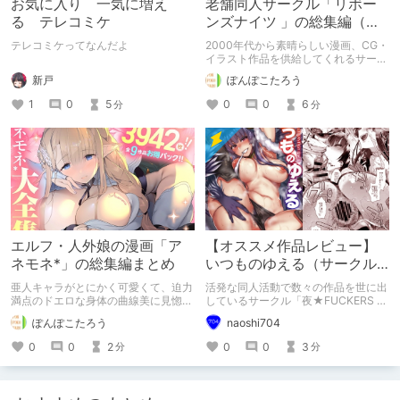
お気に入り 一気に増え
老舗同人サークル「リボー
る テレコミケ
ンズナイツ 」の総集編（パ
ック）作品まとめ
テレコミケってなんだよ
2000年代から素晴らしい漫画、CG・
イラスト作品を供給してくれるサーク
ル「リボーンズナイツ」さんの総集編
新戸
ぽんぽこたろう
（パック）作品だけをまとめました。
定期的に更新予定です（と言っても、
1
0
5
0
0
6
分
分
1作品で2005年～21年までを網羅した
総集編が出たので、更新はだいぶ先に
なるかもしれません）。
エルフ・人外娘の漫画「ア
【オススメ作品レビュー】
ネモネ*」の総集編まとめ
いつものゆえる（サークル
名：夜★FUCKERS ）
亜人キャラがとにかく可愛くて、迫力
活発な同人活動で数々の作品を世に出
満点のドエロな身体の曲線美に見惚れ
しているサークル「夜★FUCKERS 」
る素敵なエルフ、サキュバス・メイド
さん。 数ある作品の中からゆえるの
ぽんぽこたろう
naoshi704
さん等の漫画作品を供給してくれるサ
総集編をご紹介します。
ークル「アネモネ*」さんの総集編
0
0
2
0
0
3
分
分
（パック）作品だけをまとめました。
定期的に更新予定です。