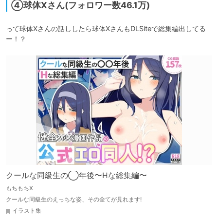
④球体Xさん(フォロワー数46.1万)
って球体Xさんの話ししたら球体XさんもDLSiteで総集編出してる
ー！？
クールな同級生の◯年後〜Hな総集編〜
もちもちX
クールな同級生のえっちな姿、その全てが見れます!
イラスト集