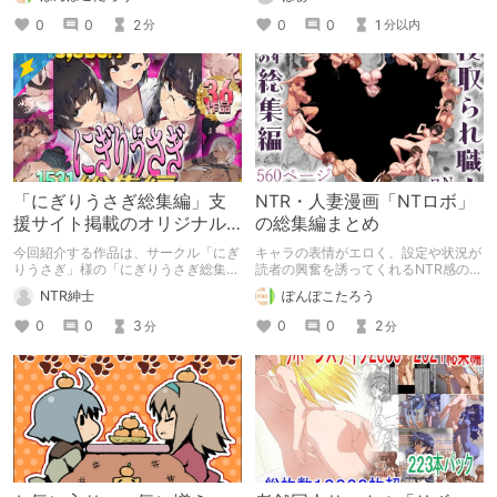
ル「caburibbon」さんの総集編（パ
ック）作品だけをまとめました。定期
0
0
2
0
0
1
分
分以内
的に更新予定です。
「にぎりうさぎ総集編」支
NTR・人妻漫画「NTロボ」
援サイト掲載のオリジナル
の総集編まとめ
作品がお得に読める (にぎり
今回紹介する作品は、サークル「にぎ
キャラの表情がエロく、設定や状況が
うさぎ)
りうさぎ」様の「にぎりうさぎ総集
読者の興奮を誘ってくれるNTR感の強
編」になります。
いエロ漫画作品を供給してくれるサー
NTR紳士
ぽんぽこたろう
クル「NTロボ」さんの総集編（パッ
ク）作品だけをまとめました。定期的
0
0
3
0
0
2
分
分
に更新予定です。