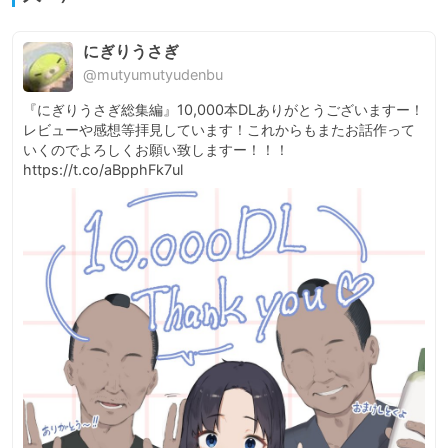
にぎりうさぎ
@mutyumutyudenbu
『にぎりうさぎ総集編』10,000本DLありがとうございますー！

レビューや感想等拝見しています！これからもまたお話作って
いくのでよろしくお願い致しますー！！！ 
https://t.co/aBpphFk7ul