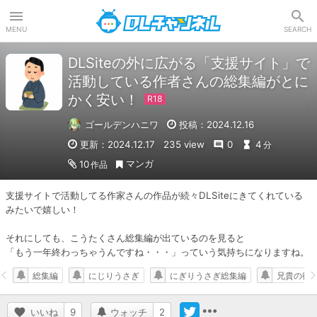
DLチャンネル
MENU
SEARCH
DLSiteの外に広がる「支援サイト」で
活動している作者さんの総集編がとに
かく安い！
ゴールデンハニワ
投稿：2024.12.16
更新：2024.12.17
235 view
0
4
分
マンガ
10
作品
支援サイトで活動してる作家さんの作品が続々DLSiteにきてくれている
みたいで嬉しい！

それにしても、こうたくさん総集編が出ているのを見ると

「もう一年終わっちゃうんですね・・・」っていう気持ちになりますね。
総集編
にじりうさぎ
にぎりうさぎ総集編
兄貴の彼
いいね
9
ウォッチ
2