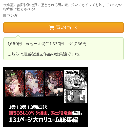
女幽霊に無限快楽地獄に堕とされる男の娘。泣いてもイッても離してくれない!
徹底的に堕とされる!
マンガ
買いに行く
1,650円　⇒セール特価1,320円　⇒1,056円

こちらは順当な過去作品の総集編ですね。