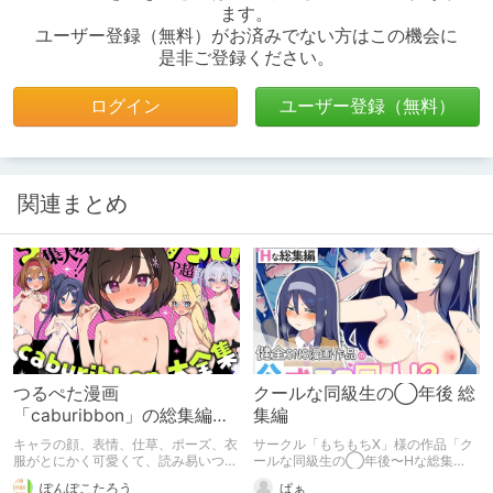
ます。
ユーザー登録（無料）がお済みでない方はこの機会に
是非ご登録ください。
ログイン
ユーザー登録（無料）
関連まとめ
つるぺた漫画
クールな同級生の◯年後 総
「caburibbon」の総集編ま
集編
とめ
キャラの顔、表情、仕草、ポーズ、衣
サークル「もちもちX」様の作品「ク
服がとにかく可愛くて、読み易いつる
ールな同級生の◯年後〜Hな総集
ぺた漫画作品を供給してくれるサーク
編〜」の紹介
ぽんぽこたろう
ぱぁ