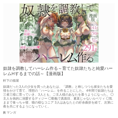
奴隷を調教してハーレム作る～育てた奴隷たちと純愛ハー
レムHするまでの話～【漫画版】
軒下の猫屋
奴隷だった3人の少女を買ったあなたは、「調教」と称しつつも彼女たちを愛
情をかけて育て、理想の「ハーレム」を作ることにした。 4年間で奴隷たちは
三者三様に育っていき、3人とも、ご主人様のあなたを慕うようになった。 ⚪
主人を病的に溺愛するディジー ⚪勤勉で真面目、素直じゃないルベリィ ⚪気
ままで食っちゃ寝、猫の様なコニア 3人はあなたとの紆余曲折を経て、次第に
夜を共にするようになっていく。
マンガ