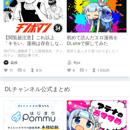
【閲覧超注意】これ以上
初めて読んだエロ漫画を
「キモい」漫画は存在しな
DLsiteで探してみた
い？チンポマンとかいう
26/7/1に連載終了した暗稿先生「チン
意外とあっさり見つかりました！
「魂の殺人」の完成形
ポマン」感想記事です。
Ryo
蟲独
4
1
1
11
0
8
分以内
分
DLチャンネル公式まとめ