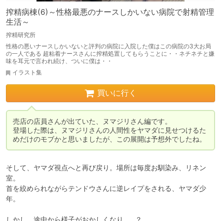
搾精病棟(6)～性格最悪のナースしかいない病院で射精管理
生活～
搾精研究所
性格の悪いナースしかいないと評判の病院に入院した僕はこの病院の3大お局
の一人である 超粘着ナースさんに搾精処置してもらうことに・・ネチネチと嫌
味を耳元で言われ続け、ついに僕は・・
イラスト集
買いに行く
売店の店員さんが出ていた、ヌマジリさん編です。

登場した際は、ヌマジリさんの人間性をヤマダに見せつけるた
めだけのモブかと思いましたが、この展開は予想外でしたね。
そして、ヤマダ視点へと再び戻り。場所は毎度お馴染み、リネン
室。

首を絞められながらテンドウさんに逆レイプをされる、ヤマダ少
年。

しかし、途中から様子がおかしくなり……？