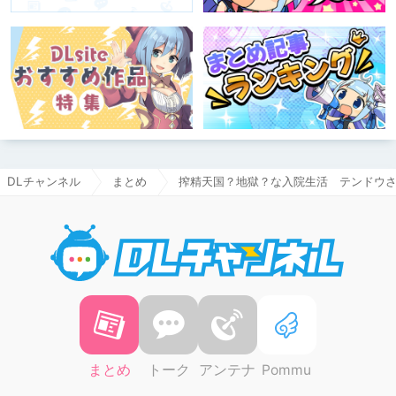
DLチャンネル
まとめ
搾精天国？地獄？な入院生活 テンドウ
DLチャ
まとめ
トーク
アンテナ
Pommu