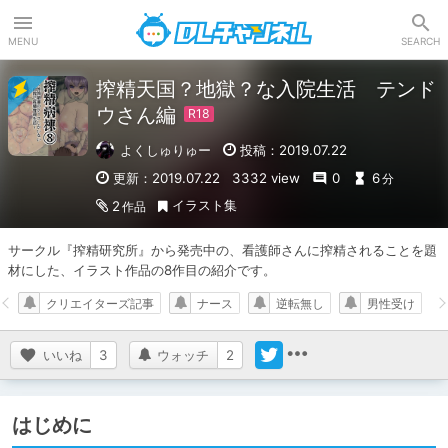
DLチャンネル
MENU
SEARCH
搾精天国？地獄？な入院生活 テンド
ウさん編
よくしゅりゅー
投稿：2019.07.22
更新：2019.07.22
3332 view
0
6
分
イラスト集
2
作品
サークル『搾精研究所』から発売中の、看護師さんに搾精されることを題
材にした、イラスト作品の8作目の紹介です。
クリエイターズ記事
ナース
逆転無し
男性受け
いいね
3
ウォッチ
2
はじめに