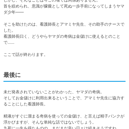
首を絞められ、意識が朦朧として死ぬ一歩手前になってしまうヤマ
ダ少年――

そこを助けたのは、看護師長とアマミヤ先生、その助手のナースで
した。

看護師長曰く、どうやらヤマダの奇病は金儲けに使えるとのこと
で……

ここで話が終わります。
最後に
未だ発表されていないことがわかった、ヤマダの奇病。

そしてお金儲けに利用出来るということで、アマミヤ先生に協力す
ることにした看護師長。

精液がすぐに溜まる奇病を使っての金儲け、と言えば精子バンクが
浮かびますが、そんな単純な話ではないでしょう。

九死に一生を得たものの、まだまだ辛い日々は続きそうですね。
