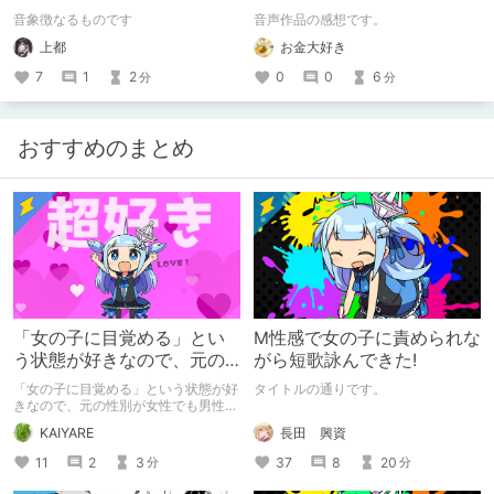
末路〜【がるまに限定特典
音象徴なるものです
音声作品の感想です。
付き】
上都
お金大好き
7
1
2
0
0
6
分
分
おすすめのまとめ
「女の子に目覚める」とい
M性感で女の子に責められな
う状態が好きなので、元の
がら短歌詠んできた!
性別が女性でも男性でも問
「女の子に目覚める」という状態が好
タイトルの通りです。
題ない話
きなので、元の性別が女性でも男性で
も問題ない話
長田 興資
KAIYARE
37
8
20
11
2
3
分
分