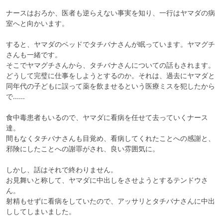
ナースはおろか、医者も逆らえない事実を知り、一行はヤマダの病
室へと向かいます。

すると、ヤマダのベッドでタチバナさんが眠っています。ヤマグチ
さんも一緒です。

そこでヤマグチさんから、タチバナさんについての話もされます。

どうして完璧に仕事をしようとするのか。それは、過去にヤマダと
同年代の子どもに誤って薬を飲ませるという医療ミスを犯したから
で……

食中毒患者もいるので、ヤマダに看病を任せて去っていくナース
達。

間もなくタチバナさんも目覚め、看病してくれたことへの感謝と、
邪険にしたことへの謝罪がされ、良い雰囲気に。

しかし、話はそれで終わりません。

お見舞いと称して、ヤマダに中出しをさせようとするテンドウさ
ん。

射精もせずに看病をしていたので、アッサリとタチバナさんに中出
ししてしまいました。
