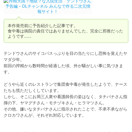
本作発売前に予告紹介した記事です。

食中毒は病院の責任ではありませんでした、完全に邪推だった
ようです……
テンドウさんのサイコパスっぷりを目の当たりにし恐怖を覚えたヤ
マダ少年。

前回の搾精から数時間が経過した頃、外が騒がしい事に気づきま
す。

どうやら近くのレストランで集団食中毒が発生したようで、ナース
たちも慌ただしくしています。

しかし、そこにお局三人衆や看護師長の姿はなく、タチバナさん指
揮の下、ヤマグチさん・モチヅキさん・ヒラマツさん。

その他、嫌いなタチバナさんに指示されたことで、不承不承ながら
クロカワさんが、それぞれ対応しています。
