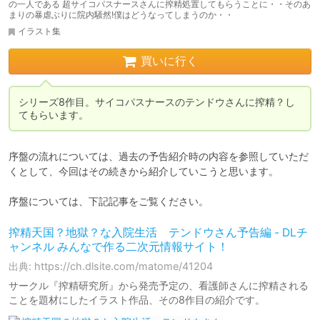
の一人である 超サイコパスナースさんに搾精処置してもらうことに・・そのあ
まりの暴虐ぶりに院内騒然!僕はどうなってしまうのか・・
イラスト集
買いに行く
シリーズ8作目。サイコパスナースのテンドウさんに搾精？し
てもらいます。
序盤の流れについては、過去の予告紹介時の内容を参照していただ
くとして、今回はその続きから紹介していこうと思います。

序盤については、下記記事をご覧ください。
搾精天国？地獄？な入院生活 テンドウさん予告編 - DLチ
ャンネル みんなで作る二次元情報サイト！
出典: https://ch.dlsite.com/matome/41204
サークル『搾精研究所』から発売予定の、看護師さんに搾精される
ことを題材にしたイラスト作品、その8作目の紹介です。