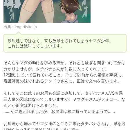
出典：
img.dlsite.jp
尿瓶越しではなく、立ち放尿をされてしまうヤマダ少年。

これには絶叫してしまいます。
そんなヤマダの助けを求める声か、それとも騒ぎを聞きつけてかは
分かりませんが、タチバナさんが仲裁に入ってくれます。

12連勤していて疲れていること、そして以前からの鬱憤が爆発し、
看護師長の妹でもあるテンドウさんに、正論で文句を言います。

そしてそこに残りのお局も会話に参加して、タチバナさんVSお局
三人衆の図式になってしまいますが、ヤマグチさんがフォロー。な
んとか衝突は避けられました。

……かに思われましたが、お局達は根に持っているようで……

お局達から離れてヤマダ達のところに来たタチバナさんは、尿を浴
びせられた3名に風呂にはいるように指示。
