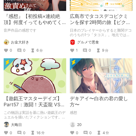
『感想』【初投稿×連続絶
広島市でタコスデコピクミ
頂】何度イってもやめてく
ンを探す2時間の旅【ピクミ
れない嫉妬彼氏に激責めさ
ンブルーム / Pikmin
音声作品の感想です
日本のプレイヤーからすると難関デコ
れて堕とされる。
Bloom】
のうちの1つ「タコス」。地元では見
つけられなかった男が広島で探す旅を
お金大好き
グルメで悪食
お送りします。ねくすと5月のテーマ
「お出かけの記録」。
0
0
6
1
0
9
分
分
【遊戯王マスターデイズ】
デキアイ〜白衣の君の愛し
Part57：激闘！天盃龍 VS
方〜
千年D【架空デュエル】
この物語は実話を基に熱い遊戯王のデ
感想
ュエルを描いたフィクションです。
（自分用メモ：2025-05-14）
20
大晦日
0
0
4
0
0
16
分
分