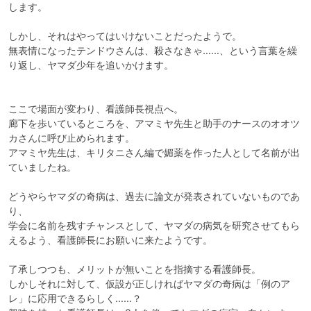
します。

しかし、それはやってはいけないことだったようで。

無表情になったテンドウさんは、殺さなきゃ……、という言葉を繰
り返し、ヤマダ少年を追いかけます。

ここで場面が変わり、看護師長視点へ。

廊下を歩いているところを、アマミヤ先生と助手のナースのオオツ
カさんに呼び止められます。

アマミヤ先生は、キリタニさん編で媚薬を作った人として名前が出
ていましたね。

どうやらヤマダの奇病は、過去に論文が発表されていないものであ
り、

学会に名前を残すチャンスとして、ヤマダの病気を研究させてもら
えるよう、看護師長にお願いに来たようです。

了承しつつも、メリットが無いことを指摘する看護師長。

しかしそれに対して、仮設が正しければヤマダの奇病は「例のア
レ」に応用できるらしく……？
