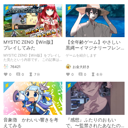
MYSTIC ZENO【Win版】
【全年齢ゲーム】やさしい
プレイしてみた
黒縄ーイマジナリーフレン
ドの「彼」と過ごすおぼん
MYSTIC ZENO【Win版】をプレイし
ゲームを紹介します
やすみー
た見たという内容です。 この記事は
通常のクリエイターズ記事です。
お金大好き
76421
0
0
6
0
0
7
分
分
音象徴 かわいい響きを考
『感想』ふたりのおもい
えてみる
で。〜監禁されたあなたの