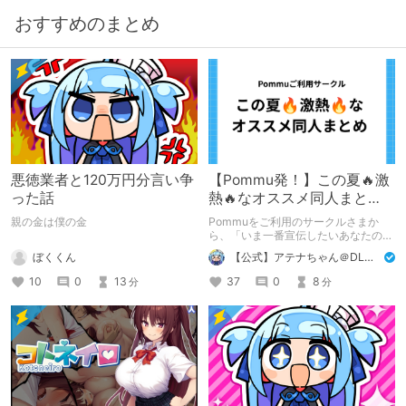
おすすめのまとめ
悪徳業者と120万円分言い争
【Pommu発！】この夏🔥激
った話
熱🔥なオススメ同人まと
め！ その1
親の金は僕の金
Pommuをご利用のサークルさまか
ら、「いま一番宣伝したいあなたの
DLsite作品」を募りました！ この夏
ぼくくん
【公式】アテナちゃん＠DLチャンネル
🔥激熱🔥な作品ばかり！あなたがまだ
出会っていない、運命の作品が見つか
10
0
13
37
0
8
分
分
るかも！