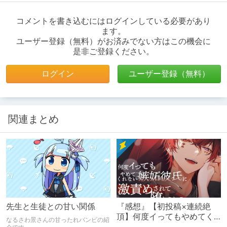
コメントを書き込むにはログインしている必要があり
ます。
ユーザー登録（無料）がお済みでない方はこの機会に
是非ご登録ください。
ログイン
ユーザー登録（無料）
関連まとめ
先生と生徒との甘い関係
『感想』【初投稿×連続絶
頂】何度イってもやめてく
なるさわ景さんの甘ったれバンビの紹
れない嫉妬彼氏に激責めさ