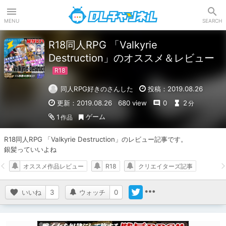
DLチャンネル
MENU
SEARCH
R18同人RPG 「Valkyrie
Destruction」のオススメ＆レビュー
同人RPG好きのさんした
投稿：2019.08.26
更新：2019.08.26
680 view
0
2
分
ゲーム
1
作品
R18同人RPG 「Valkyrie Destruction」のレビュー記事です。

銀髪っていいよね
オススメ作品レビュー
R18
クリエイターズ記事
いいね
3
ウォッチ
0