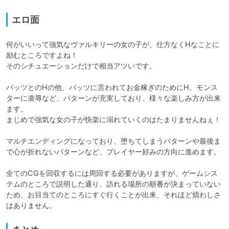
エロ面
何がいいって強気なヴァルキリーの女の子が、仕方なくHなことに
励むところですよね！

そのシチュエーションだけで相当アツいです。

バッツとのHの他、バッツに言われてお金稼ぎのためにH、モンス
ターに凌辱など、パターンが充実しており、様々な楽しみ方が出来
ます。

まじめで強気な女の子が快楽に溺れていくのはたまりませんねぇ！

マルチエンディングになっており、堕ちてしまうパターンや最後ま
で心が折れないパターンなど、プレイヤー好みの方向に進めます。

全てのCGを回収するには周回する必要がありますが、ゲームシス
テムのところで説明した通り、訪れる場所の順番が決まっていない
ため、お目当てのところにすぐ行くことが出来、それほど煩わしさ
はありません。