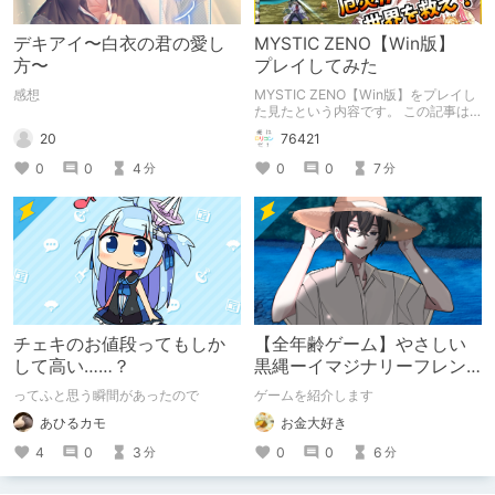
デキアイ〜白衣の君の愛し
MYSTIC ZENO【Win版】
方〜
プレイしてみた
感想
MYSTIC ZENO【Win版】をプレイし
た見たという内容です。 この記事は
通常のクリエイターズ記事です。
20
76421
0
0
4
0
0
7
分
分
チェキのお値段ってもしか
【全年齢ゲーム】やさしい
して高い……？
黒縄ーイマジナリーフレン
ドの「彼」と過ごすおぼん
ってふと思う瞬間があったので
ゲームを紹介します
やすみー
あひるカモ
お金大好き
4
0
3
0
0
6
分
分