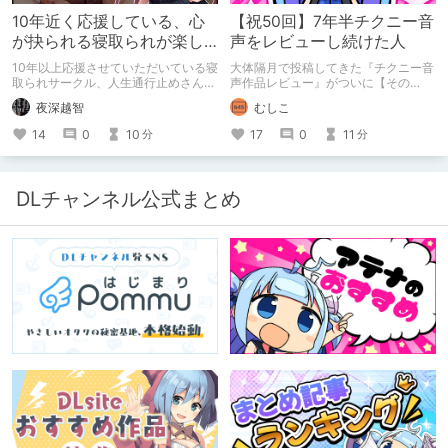
10年近く応援している、心
【祝50回】7年半チクニー音
が抉られる寝取られが楽し
声をレビューし続けた人
めるサークル
10年以上応援させていただいている寝
大体隔月で投稿してきた『チクニー音
取られサークル、人生通行止めさんの
声作品レビュー』がついに【その
新作がとても良かったので、新作を中
50】を迎えました！ 約7年半チクニー
夜深越智
むしこ
心に、このサークルのゲームを紹介し
し続け、おシコり報告をしてきただけ
たくて、記事を書かせていただく。
ですけど記念は記念。 皆様への感謝
14
0
10
17
0
11
分
分
キミノオモイからずっと好きな熱心な
を伝えたり、これまでの投稿を振り返
ファンとしての記事にどうか、お付き
ります。
合いいただきたい（2026年7月18日
微修正）
DLチャンネル公式まとめ