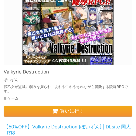
Valkyrie Destruction
ぽいずん
戦乙女が盗賊に弱みを握られ、あれやこれやされながら冒険する陵辱RPGで
す。
ゲーム
買いに行く
【50%OFF】Valkyrie Destruction [ぽいずん] | DLsite 同人
- R18