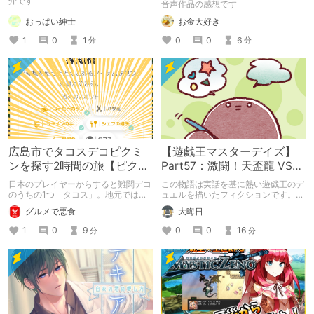
介です
音声作品の感想です
れて堕とされる。
おっぱい紳士
お金大好き
1
0
1
0
0
6
分
分
広島市でタコスデコピクミ
【遊戯王マスターデイズ】
ンを探す2時間の旅【ピクミ
Part57：激闘！天盃龍 VS
ンブルーム / Pikmin
千年D【架空デュエル】
日本のプレイヤーからすると難関デコ
この物語は実話を基に熱い遊戯王のデ
Bloom】
のうちの1つ「タコス」。地元では見
ュエルを描いたフィクションです。
つけられなかった男が広島で探す旅を
（自分用メモ：2025-05-14）
グルメで悪食
大晦日
お送りします。ねくすと5月のテーマ
「お出かけの記録」。
1
0
9
0
0
16
分
分