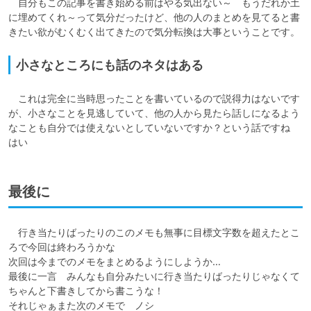
　自分もこの記事を書き始める前はやる気出ない～　もうだれか土
に埋めてくれ～って気分だったけど、他の人のまとめを見てると書
きたい欲がむくむく出てきたので気分転換は大事ということです。
小さなところにも話のネタはある
　これは完全に当時思ったことを書いているので説得力はないです
が、小さなことを見逃していて、他の人から見たら話しになるよう
なことも自分では使えないとしていないですか？という話ですね　
はい
最後に
　行き当たりばったりのこのメモも無事に目標文字数を超えたとこ
ろで今回は終わろうかな

次回は今までのメモをまとめるようにしようか…

最後に一言　みんなも自分みたいに行き当たりばったりじゃなくて
ちゃんと下書きしてから書こうな！　

それじゃぁまた次のメモで　ノシ