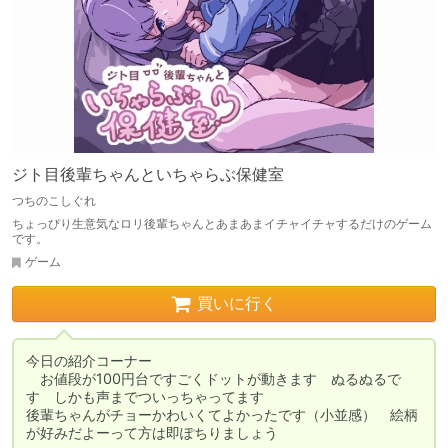
ジト目後輩ちゃんといちゃらぶ保健室
つちのこしぐれ
ちょっぴり生意気なロリ後輩ちゃんとあまあまイチャイチャするだけのゲーム
です。
ゲーム
買いに行く
今日の紹介コーナー

　お値段が100円台ですごくドットが動きます　ぬるぬるで
す　しかも声までついっちゃってます

後輩ちゃんがチョーかわいくてよかったです（小並感）　絵柄
が好みだよーって方は即ぽちりましょう　