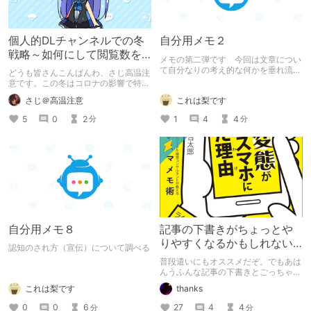
個人的DLチャンネルでの冬
自分用メモ２
戦略～如何にして閲覧数を
メモの第二弾です 今回は文章につい
増やすのか～
て自分なりの考え的な何かを垂れ流し
どうも皆さんこんばんわ、さじ高温注
てます
意です。この冬はコロナの影響で特殊
な一年になりました。そんな中で私が
これは梨です
さじ＠高温注意
どんな記事を書くか個人的にメモのよ
うな形で出そうと思います べ、べつ
1
4
4
5
0
2
分
分
に書くことがないわけじゃないんだか
らね！
自分用メモ８
記事の下書きがちょっとや
りやすくなるかもしれない
認知のされ方（宣伝）について調べる
メモサービスを推す
普段遣いにもオススメだぞ。でもあは
んうふんな記事の下書きとごっちゃに
するのはやめといたほうがいいぞ。
これは梨です
thanks
0
0
6
27
4
4
分
分