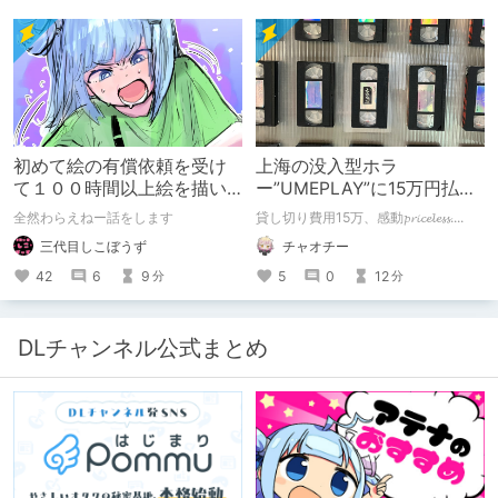
初めて絵の有償依頼を受け
上海の没入型ホラ
て１００時間以上絵を描い
ー”UMEPLAY”に15万円払っ
た話
たら、2作品とも号泣した※
全然わらえねー話をします
貸し切り費用15万、感動𝓹𝓻𝓲𝓬𝓮𝓵𝓮𝓼𝓼....
ネタバレなし
三代目しこぼうず
チャオチー
42
6
9
5
0
12
分
分
DLチャンネル公式まとめ