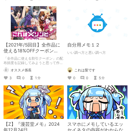
【2021年/5回目】全作品に
自分用メモ１２
使える18%OFFクーポン
いい調べ方と悪い調べ方
【2021年02月18日23:59ま
「全作品に使える割引クーポン」の配
で】
布頻度を記録してみようと思って作っ
ている記事なのですが、今回のクーポ
オススメ係長
これは梨です
ンは特殊な理由で配布されたものなよ
うです。
3
0
1
0
0
5
分
分
【Z】『漫芸堂メモ』2024
スマホにメモしているエッ
年12月24日
セイネタの内容がわからな