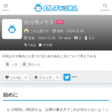
DLチャンネル
MENU
SEARCH
自分用メモ９
これは梨です
投稿：2024.12.05
更新：2024.12.05
54 view
0
5
分
その他
1
作品
今回はネタ集めとか見つけるためのあれこれについて考えてみる
メモ
梨のメモ
いいね
0
ウォッチ
0
始めに
　もう9回目…9回目かぁ　記事の書き方でこれが分からないよ！っ