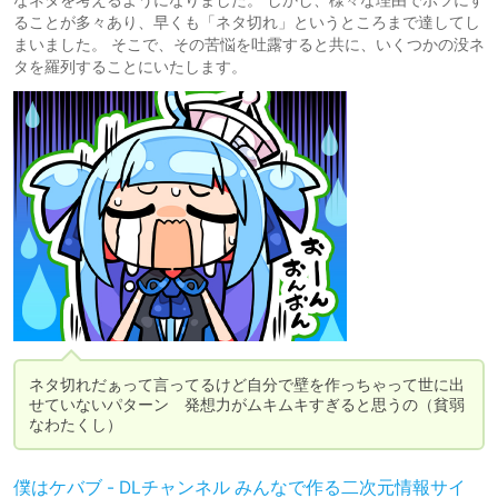
ることが多々あり、早くも「ネタ切れ」というところまで達してし
まいました。 そこで、その苦悩を吐露すると共に、いくつかの没ネ
タを羅列することにいたします。
ネタ切れだぁって言ってるけど自分で壁を作っちゃって世に出
せていないパターン　発想力がムキムキすぎると思うの（貧弱
なわたくし）
僕はケバブ - DLチャンネル みんなで作る二次元情報サイ