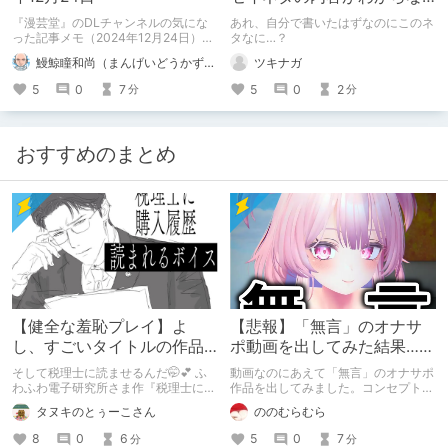
い？！
『漫芸堂』のDLチャンネルの気にな
あれ、自分で書いたはずなのにこのネ
った記事メモ（2024年12月24日）で
タなに…？
ございます。 ただのメモです、他意
鰻鯨瞳和尚（まんげいどうかずなお）
ツキナガ
はございません。
5
0
7
5
0
2
分
分
おすすめのまとめ
【健全な羞恥プレイ】よ
【悲報】「無言」のオナサ
し、すごいタイトルの作品
ポ動画を出してみた結果……
をまた買おう。【湧き上が
そして税理士に読ませるんだ🤭💕 ふ
動画なのにあえて「無言」のオナサポ
る不健全な気持ち】
わふわ電子研究所さま作『税理士に購
作品を出してみました。コンセプト通
入履歴読まれるボイス』の感想レビュ
りのものは作れたのですが、肝心の売
タヌキのとぅーこさん
ののむらむら
ーです！
上がね……
8
0
6
5
0
7
分
分