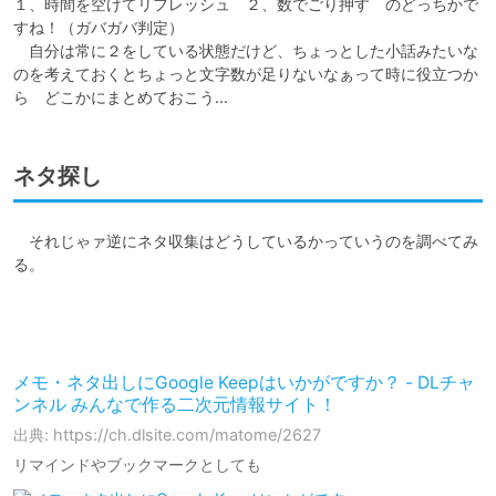
１、時間を空けてリフレッシュ　２、数でごり押す　のどっちかで
すね！（ガバガバ判定）

　自分は常に２をしている状態だけど、ちょっとした小話みたいな
のを考えておくとちょっと文字数が足りないなぁって時に役立つか
ら　どこかにまとめておこう…
ネタ探し
　それじゃァ逆にネタ収集はどうしているかっていうのを調べてみ
る。

メモ・ネタ出しにGoogle Keepはいかがですか？ - DLチャ
ンネル みんなで作る二次元情報サイト！
出典: https://ch.dlsite.com/matome/2627
リマインドやブックマークとしても