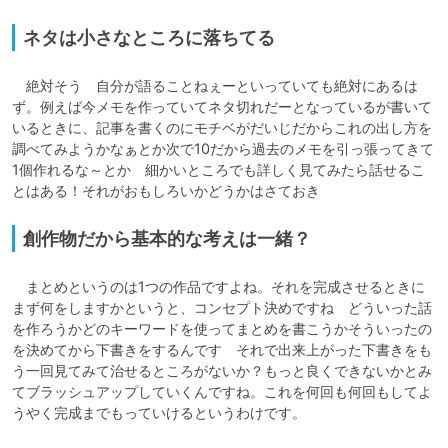
ネタは小さなところに落ちてる
　絶対そう　自分が語ることねぇーといっていても絶対にあるは
ず。例えば今メモを作っていてネタ切れだーとなっているが書いて
いるときに、記事を書くのにモチベがだいじだからこれの出し方を
調べてみようかなぁとか次で10だから過去のメモを引っ張ってきて
1個作れるな～とか　細かいところでも詳しく見てみたら話せるこ
とはある！それがおもしろいかどうかはさておき
創作物だから基本的な考えは一緒？
　まとめというのは1つの作品ですよね。それを完成させるときに
まず何をしますかというと、コンセプト決めですね　どういった話
を作ろうかどのキーワードを使ってまとめを書こうかそういったの
を決めてから下書きをするんです　それで出来上がった下書きをも
う一回見てみて治せるところがないか？もっと良くできないかとみ
てブラッシュアップしていくんですね。これを何回も何回もしてよ
うやく完成までもっていけるというわけです。
