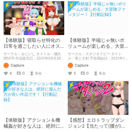
【体験版】寝取らせ特化の
【体験版】半端じゃ無いボ
日常を過ごしたい人にオス
リュームが楽しめる、大冒
スメ！【行動記録】
険ファンタジー！【行動記
サークル：みじいし タイトル：傭兵
サークル：スタジオドビー タイト
録】
団NTR 作品販売日：2021年09月29
ル：竜と大剣 予告開始日：2021年12
日 発売済みの作品の体験版の内容を
月11日 作品販売日：- 予告作品の体験
Capture
Capture
中心に紹介しているまとめ記事です。
版の内容を中心に紹介しているまとめ
体験版の「ネタバレ」を含んだ内容を
記事です。 体験版の「ネタバレ」を
4
0
9
5
0
6
分
分
まとめているので、苦手な方は注意し
含んだ内容をまとめているので、苦手
て下さい。
な方は注意して下さい。
【体験版】アクション＆機
【感想】エロトラップダン
械姦が好きな人は、絶対に
ジョン2【当たって(腰が)砕
遊んだ方が良い作品です！
けろ(意味深)なRPG】