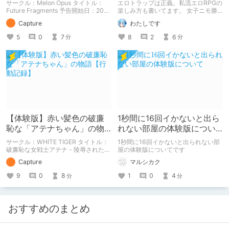
サークル：Melon Opus タイトル：
エロトラップは正義。私流エロRPGの
【行動記録】
Future Fragments 予告開始日：2021
楽しみ方も書いてます。 女子ニモ勝
年08月13日 作品販売日：- 予告作品
テズさんのエロトラップダンジョン2
Capture
わたしです
の体験版の内容を中心に紹介している
の感想記事です。 他にも感想記事を
まとめ記事です。 体験版の「ネタバ
書いてますので良かったらどうぞで
5
0
7
8
2
6
分
分
レ」を含んだ内容をまとめているの
す！
で、苦手な方は注意して下さい。
【体験版】赤い髪色の破廉
1秒間に16回イかないと出ら
恥な「アテナちゃん」の物
れない部屋の体験版につい
語【行動記録】
て
サークル：WHITE TIGER タイトル：
1秒間に16回イかないと出られない部
破廉恥な女戦士アテナ - 陵辱された乙
屋の体験版についてです
女た(体験版) 予告開始日：2020年12
Capture
マルシカク
月09日 予告作品の体験版の内容を中
心に紹介しているまとめ記事です。
9
0
8
1
0
4
分
分
体験版の「ネタバレ」を含んだ内容を
まとめているので、苦手な方は注意し
て下さい。
おすすめのまとめ