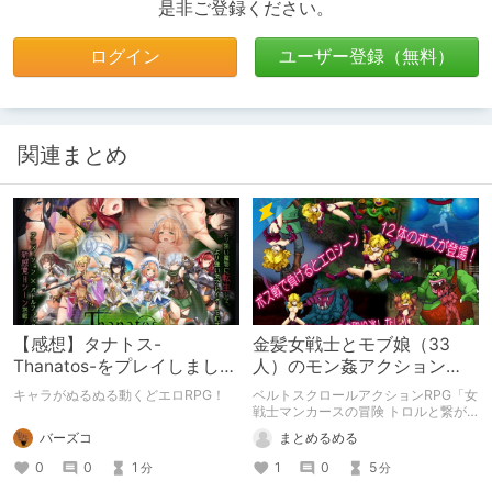
是非ご登録ください。
ログイン
ユーザー登録（無料）
関連まとめ
【感想】タナトス-
金髪女戦士とモブ娘（33
Thanatos-をプレイしまし
人）のモン姦アクション
た。【ネタバレ注意】
RPG「女戦士マンカースの
キャラがぬるぬる動くどエロRPG！
ベルトスクロールアクションRPG「女
冒険 トロルと繋がれし姫
戦士マンカースの冒険 トロルと繋が
れし姫君」の紹介です。
君」
バーズコ
まとめるめる
0
0
1
1
0
5
分
分