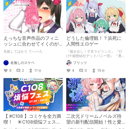
えっちな音声作品のフィニ
どうした倫理観！？浜死に
ッシュに合わせてイくのが
人間性エロゲー
下手すぎる【失敗した話】
失敗してばかり てへぺろ
『掻き出し！子宮ラビリンス』 『行
け!! 秘密結社デッドバニー団』 『勇者
ミアとツンツン猫サキュバス ~それで
名無しのスケベ
フリッツ
も勇者はコロせない!~』 『めいどいん
めいど！』 本記事はねくすとテーマ
9
2
11
4
0
15
分
分
「人に薦めづらいけど好きな作
品」”ではない”です。 好きだったら人
に薦めるのは当たり前だよなぁ！？
【 #C108 】コミケを全力満
二次元ドリームノベルズ待
喫！ ☀C108煩悩フェス☀
望の新刊配信開始！性と愛
Pommu版のご案内
が渦巻く、ファンタジー官