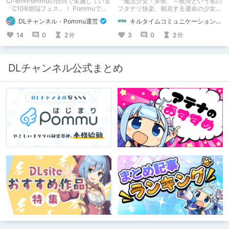
Ci-en×Pommuの合同で実施している
『魔法少女・芽依 ～救済という名の
能小説開幕！
「C108煩悩フェス」！ Pommuでの
フタナリ快楽、相克する運命の少女た
参加方法について、改めてこちらでも
ち～』 小説：089タロー イラス
DLチャンネル・Pommu運営
キルタイムコミュニケーション（KTC）の作品を一人でも多くの人に知ってほしい人
ご案内いたします！
ト：鳩春 一気に上・下巻が同時配
信！
14
0
2
3
0
2
分
分
DLチャンネル公式まとめ