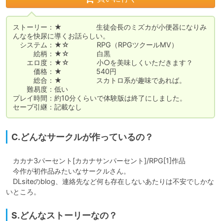
ストーリー：★　　　　　生徒会長のミズカが小便器になりみ
んなを快尿に導くお話らしい。

　システム：★☆　　　　RPG（RPGツクールMV）

　　　絵柄：★☆　　　　白黒

　　エロ度：★☆　　　　小○を美味しくいただきます？

　　　価格：★　　　　　540円

　　　総合：★　　　　　スカトロ系が趣味であれば。

　　難易度：低い

プレイ時間：約10分くらいで体験版は終了にしました。

セーブ引継：記載なし
C.どんなサークルが作っているの？
　カカナ3パーセント[カカナサンパーセント]/RPG[1]作品

　今作が初作品みたいなサークルさん。

　DLsiteのblog、連絡先など何も存在しないあたりは不安でしかな
いところ。
S.どんなストーリーなの？