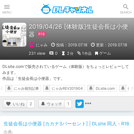
DLチャンネル
MENU
SEARCH
2019/04/26 [体験版]生徒会長は小便
器
にゃみ
投稿：2019.07.18
更新：2019.07.18
ゲーム
231 view
0
2
1
分
作品
DLsite.comで販売されているゲーム（体験版）をちょっとレビューして
みます。

作品は「生徒会長は小便器」です。
にゃみ個別記事
にゃみREV201904
DLsite.com
体
いいね
2
ウォッチ
1
生徒会長は小便器 [カカナ3パーセント] | DLsite 同人 - R18
出典: