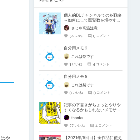
個人的DLチャンネルでの冬戦略
～如何にして閲覧数を増やすの
か～
さじ＠高温注意
5
0
いいね
コメント
自分用メモ２
これは梨です
1
4
いいね
コメント
自分用メモ８
これは梨です
0
0
いいね
コメント
記事の下書きがちょっとやりや
すくなるかもしれないメモサー
ビスを推す
thanks
27
4
いいね
コメント
てはや
【2021年/5回目】全作品に使え