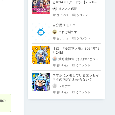
る18%OFFクーポン【2021年02
月18日23:59まで】
オススメ係長
3
0
いいね
コメント
自分用メモ１２
これは梨です
0
0
いいね
コメント
【Z】『漫芸堂メモ』2024年12
月24日
鰻鯨瞳和尚（まんげいどうかずなお）
5
0
いいね
コメント
スマホにメモしているエッセイ
ネタの内容がわからない？！
ツキナガ
5
0
いいね
コメント
項の