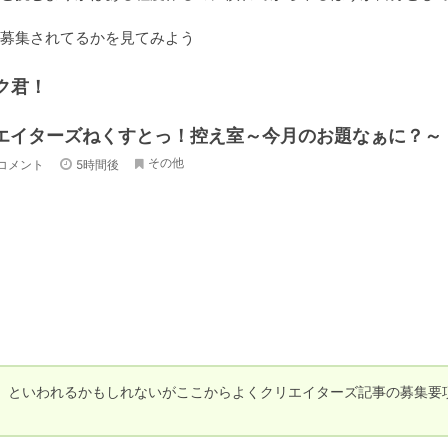
ク君！
エイターズねくすとっ！控え室～今月のお題なぁに？～
その他
8コメント
5時間後
　といわれるかもしれないがここからよくクリエイターズ記事の募集要