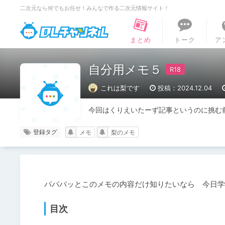
二次元なら何でもお任せ！みんなで作る二次元情報サイト！
DLチャンネル
まとめ
トーク
ア
自分用メモ５
これは梨です
投稿：2024.12.04
今回はくりえいたーず記事というのに挑む
登録タグ
メモ
梨のメモ
目次