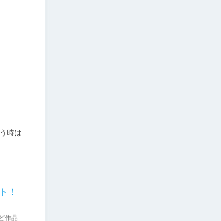
う時は
イト！
ど作品