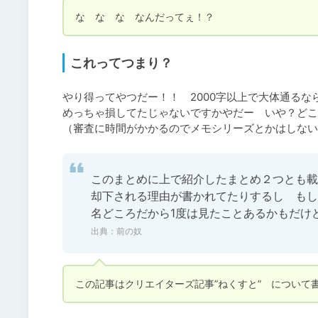
な　な　な　なんだってぇ！？
これってつまり？
やり得ってやつだー！！　2000字以上で大体通るな
めっちゃ損してたじゃないですかやだー　いや？どこ
このまとめに上で紹介したまとめ２つとも載
却下される理由が書かれてたりするし　もし
名どころだから1度は見たことあるかもだけ
出典：
前の奴
この記事はクリエイターズ記事”ねくすと”　について