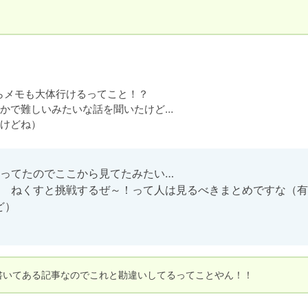
らメモも大体行けるってこと！？

かで難しいみたいな話を聞いたけど…

ってたのでここから見てたみたい…

　ねくすと挑戦するぜ～！って人は見るべきまとめですな（有
ど）
書いてある記事なのでこれと勘違いしてるってことやん！！