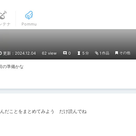
ンテナ
Pommu
その他
更新：2024.12.04
62 view
0
5
1
分
作品
前の準備かな