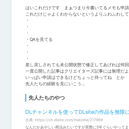
はいこれだけです　まぁつまり今書いてるメモも申請
これだけじゃよくわからないというよりふわふわしてい
・

・

・

・QAを見てる

・

・

・

差し戻しされても未公開状態で修正してあげれば何回
一度公開した記事はクリエイターズ記事には無理だよ
いっぱい申請はできるけどちょっと待ってね　とか　
先人たちの経験を見にいこう…
先人たちのやつ
DLチャンネルを使ってDLsiteの作品を無限
出典: https://ch.dlsite.com/matome/217969
なんだかあやしい商法みたいですが実際に5年ぐらいやってま