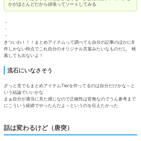
かがほとんどだから頑張ってソートしてみる
・

・

・

きついわ！！！まとめアイテムって調べても自分の記事のほかに8
件しかない時点でこれ自分のオリジナル言葉みたいなものだし　検
索しても出ないよ！
流石にいなさそう
ざっと見でもまとめアイテムTierを作ってるのは自分だけかな～と
いう結論でいいかな

まぁ自分が適当に見た感じなので正確性は皆無なのでうん参考まで
にこういう経緯でやったんだよ～というのを伝えたかった
話は変わるけど（唐突）