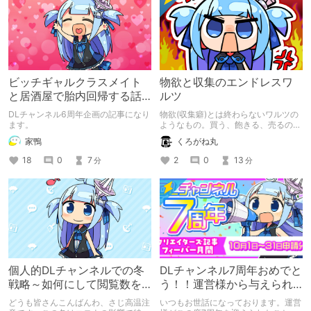
ビッチギャルクラスメイト
物欲と収集のエンドレスワ
と居酒屋で胎内回帰する話
ルツ
の紹介！ウージー短機関銃
DLチャンネル6周年企画の記事になり
物欲(収集癖)とは終わらないワルツの
版
ます。
ようなもの。買う、飽きる、売るの三
拍子がいつまでも続く
家鴨
くろがね丸
18
0
7
2
0
13
分
分
個人的DLチャンネルでの冬
DLチャンネル7周年おめでと
戦略～如何にして閲覧数を
う！！運営様から与えられ
増やすのか～
たRTA課題…
どうも皆さんこんばんわ、さじ高温注
いつもお世話になっております。運営