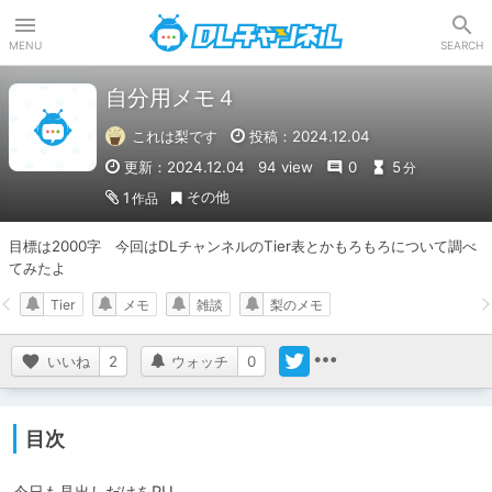
DLチャンネル
MENU
SEARCH
自分用メモ４
これは梨です
投稿：2024.12.04
更新：2024.12.04
94 view
0
5
分
その他
1
作品
目標は2000字　今回はDLチャンネルのTier表とかもろもろについて調べ
てみたよ
Tier
メモ
雑談
梨のメモ
いいね
2
ウォッチ
0
目次
今日も見出しだけをPU
