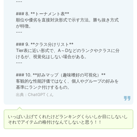
---

### 8. **トーナメント表**

順位や優劣を直接対決形式で示す方法。勝ち抜き方式
が特徴。  

---

### 9. **クラス分けリスト**

Tier表に近い形式で、A～Dなどのランクやクラスに分
けるが、視覚化はしない場合がある。  

---

### 10. **好みマップ（趣味嗜好の可視化）**

客観的な性能評価ではなく、個人やグループの好みを
出典：ChatGPTくん
いっぱい上げてくれたけどランキングくらいしか目にしないし
それでアイテムの格付けなんてしないと思う！！