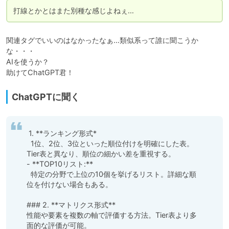
打線とかとはまた別種な感じよねぇ…
関連タグでいいのはなかったなぁ…類似系って誰に聞こうか
な・・・

AIを使うか？

助けてChatGPT君！
ChatGPTに聞く
 1. **ランキング形式*

  1位、2位、3位といった順位付けを明確にした表。
Tier表と異なり、順位の細かい差を重視する。  

- **TOP10リスト:**  

  特定の分野で上位の10個を挙げるリスト。詳細な順
位を付けない場合もある。  

### 2. **マトリクス形式**

性能や要素を複数の軸で評価する方法。Tier表より多
面的な評価が可能。  
