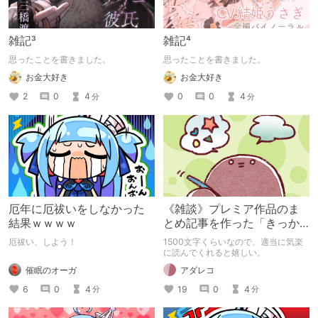
雑記³
雑記⁴
思ったことを書きました。
思ったことを書きました。
お金大好き
お金大好き
2
0
4
0
0
4
分
分
厄年に厄祓いをしなかった
《雑談》プレミア作品のま
結果ｗｗｗｗ
とめ記事を作った「きっか
け」
厄祓い、しよう！
1500文字くらいなので、適当に気楽
に読んでくれると嬉しい。
催眠のオーガ
アダレコ
6
0
4
19
0
4
分
分