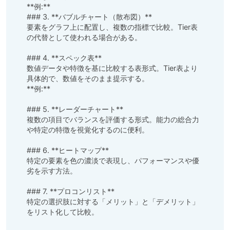
**例:**  

### 3. **バブルチャート（散布図）**

要素をグラフ上に配置し、複数の指標で比較。Tier表
の代替として使われる場合がある。  

### 4. **スペック表**

数値データや特徴を基に比較する表形式。Tier表より
具体的で、数値をそのまま提示する。  

**例:**  

### 5. **レーダーチャート**

複数の項目でバランスを評価する形式。能力の総合力
や特定の特徴を視覚化するのに便利。  

### 6. **ヒートマップ**

特定の要素を色の濃淡で表現し、パフォーマンスや優
劣を示す方法。  

### 7. **プロコンリスト**

特定の選択肢に対する「メリット」と「デメリット」
をリスト化して比較。  
