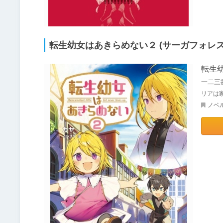
転生幼女はあきらめない２ (サーガフォレス
転生
一二三
リアは
ノベ