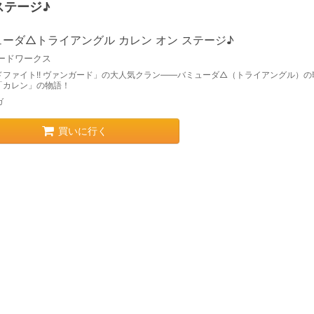
ステージ♪
ーダ△トライアングル カレン オン ステージ♪
ードワークス
ドファイト!! ヴァンガード」の大人気クラン――バミューダ△（トライアングル）の
「カレン」の物語！
ガ
買いに行く