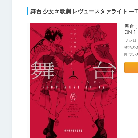
舞台 少女☆歌劇 レヴュースタァライト ―The L
舞台 
ON 1
ブシロ
物語の
マン