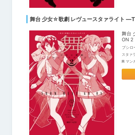
舞台 少女☆歌劇 レヴュースタァライト ―The L
舞台 
ON 2
ブシロ
スタァ
マン