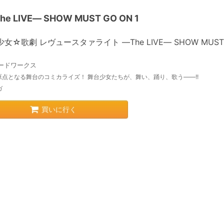
IVE― SHOW MUST GO ON 1
少女☆歌劇 レヴュースタァライト ―The LIVE― SHOW MUST
ードワークス
原点となる舞台のコミカライズ！ 舞台少女たちが、舞い、踊り、歌う――!!
ガ
買いに行く