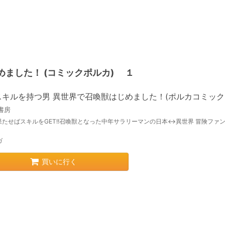
ました！ (コミックポルカ) １
スキルを持つ男 異世界で召喚獣はじめました！(ポルカコミックス
書房
果たせばスキルをGET!!召喚獣となった中年サラリーマンの日本↔異世界 冒険ファ
ガ
買いに行く