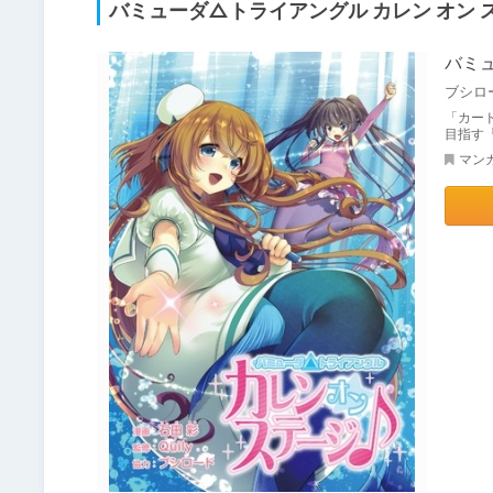
バミューダ△トライアングル カレン オン 
バミュ
ブシロ
「カー
目指す
マン