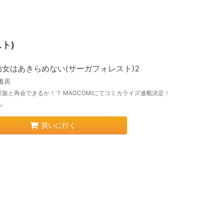
ト)
幼女はあきらめない(サーガフォレスト)2
書房
家族と再会できるか！？ MAGCOMIにてコミカライズ連載決定！
ル
買いに行く