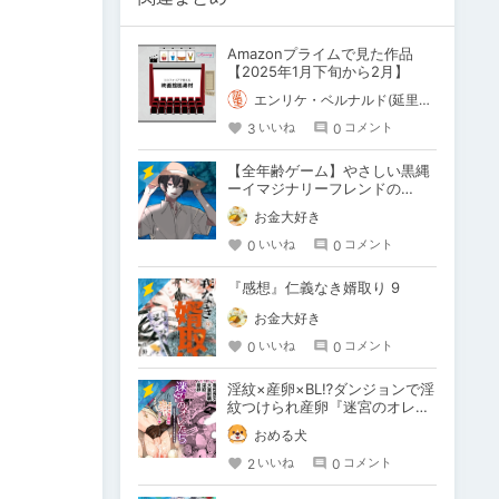
Amazonプライムで見た作品
【2025年1月下旬から2月】
エンリケ・ベルナルド(延里啓介)
3
0
いいね
コメント
【全年齢ゲーム】やさしい黒縄
ーイマジナリーフレンドの
「彼」と過ごすおぼんやすみー
お金大好き
0
0
いいね
コメント
『感想』仁義なき婿取り 9
お金大好き
0
0
いいね
コメント
淫紋×産卵×BL⁉ダンジョンで淫
紋つけられ産卵『迷宮のオレた
ち～強○発情モンスターと大量
おめる犬
産卵の巻～』
2
0
いいね
コメント