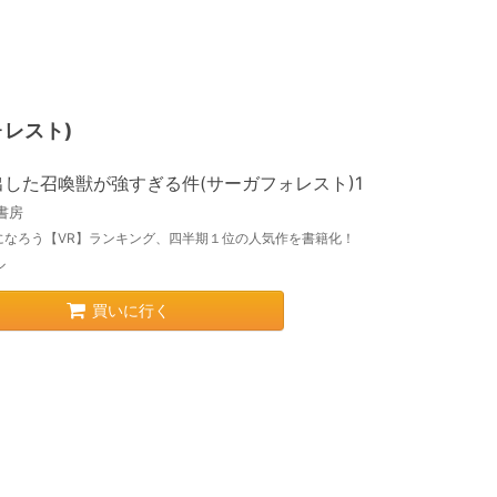
レスト)
出した召喚獣が強すぎる件(サーガフォレスト)1
書房
になろう【VR】ランキング、四半期１位の人気作を書籍化！
ル
買いに行く