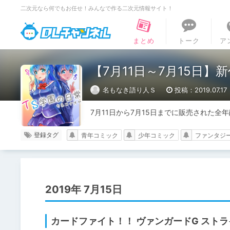
二次元なら何でもお任せ！みんなで作る二次元情報サイト！
DLチャンネル
まとめ
トーク
ア
【7月11日～7月15日
名もなき語り人Ｓ
投稿：2019.07.17
7月11日から7月15日までに販売された
登録タグ
青年コミック
少年コミック
ファンタジ
2019年 7月15日
カードファイト！！ ヴァンガードG スト