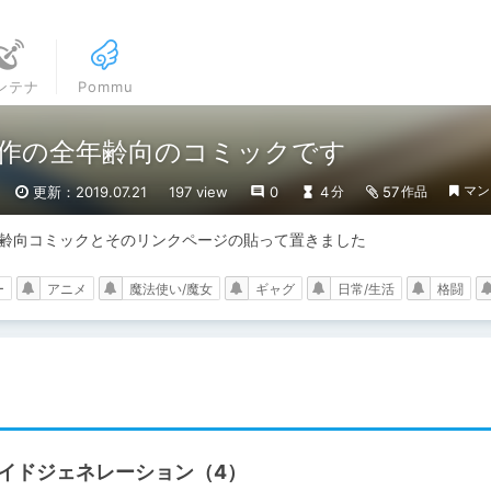
ンテナ
Pommu
】新作の全年齢向のコミックです
マン
更新：2019.07.21
197 view
0
4
57
分
作品
全年齢向コミックとそのリンクページの貼って置きました
ー
アニメ
魔法使い/魔女
ギャグ
日常/生活
格闘
ライドジェネレーション（4）