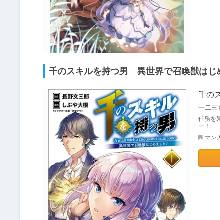
千のスキルを持つ男 異世界で召喚獣はじめ
千の
一二三
任務を
ー！
マン