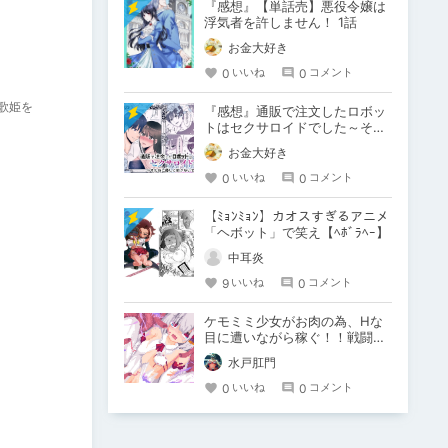
『感想』【単話売】悪役令嬢は
浮気者を許しません！ 1話
お金大好き
0
0
いいね
コメント
歌姫を
『感想』通販で注文したロボッ
トはセクサロイドでした～そん
なに優しく犯さないで～
お金大好き
0
0
いいね
コメント
【ﾐｮﾝﾐｮﾝ】カオスすぎるアニメ
「ヘボット」で笑え【ﾍﾎﾞﾗﾍｰ】
中耳炎
9
0
いいね
コメント
ケモミミ少女がお肉の為、Hな
目に遭いながら稼ぐ！！戦闘エ
ロRPG【戦え!稼げ!あるとも
水戸肛門
ふ!】
0
0
いいね
コメント