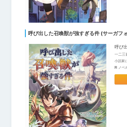
呼び出した召喚獣が強すぎる件 (サーガフォ
呼び
一二三
小説家
ノベ