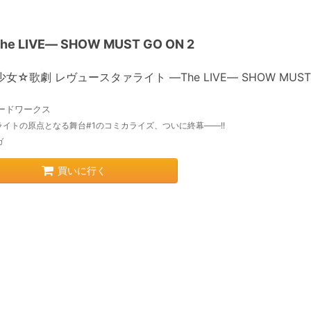
IVE― SHOW MUST GO ON 2
少女☆歌劇 レヴュースタァライト ―The LIVE― SHOW MUST
ードワークス
ライトの原点となる舞台#1のコミカライズ、ついに終幕――!!
ガ
買いに行く