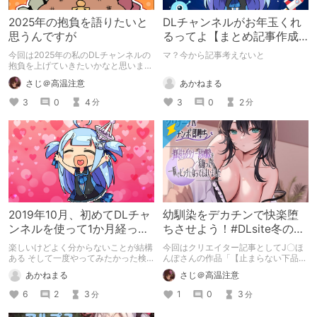
2025年の抱負を語りたいと
DLチャンネルがお年玉くれ
思うんですが
るってよ【まとめ記事作成
で300ptキャンペーン】
今回は2025年の私のDLチャンネルの
マ？今から記事考えないと
抱負を上げていきたいかなと思いま
す。 自分の中で自分の出来る目標を
あかねまる
さじ＠高温注意
決めていきたいと思います。
3
0
2
3
0
4
分
分
2019年10月、初めてDLチャ
幼馴染をデカチンで快楽堕
ンネルを使って1か月経った
ちさせよう！#DLsite冬のセ
感想R/T/A
ールで買ったもの
楽しいけどよく分からないことが結構
今回はクリエイター記事としてJ〇ほ
ある そして一度やってみたかった検
んぽさんの作品「【止まらない下品オ
索避けの/
ホ声♪】ダウナーJKチンポ即堕ち～彼
あかねまる
さじ＠高温注意
氏持ちダウナー系幼馴染を寝取ったら
一瞬でビッチになってしまいました
6
2
3
1
0
3
分
分
～」を紹介したいと思います。 彼氏
持ちの幼馴染を主人公のデカチンでオ