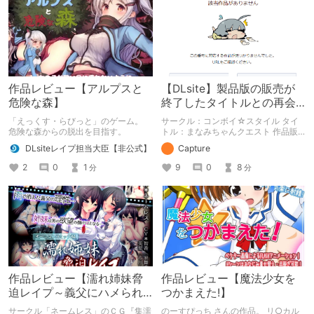
ホらせよう！
作品レビュー【アルプスと
【DLsite】製品版の販売が
危険な森】
終了したタイトルとの再会
【アンテナ】
「えっくす・らびっと」のゲーム。
サークル：コンボイ☆スタイル タイ
危険な森からの脱出を目指す。
トル：まなみちゃんクエスト 作品販
売日：2014.06.29（販売終了） 製品
DLsiteレイプ担当大臣【非公式】
Capture
版の販売が終了したタイトルの体験版
を中心に紹介しています。 体験版の
2
0
1
9
0
8
分
分
「ネタバレ」を含んだ内容をまとめて
いるので、苦手な方は注意して下さ
い。
作品レビュー【濡れ姉妹脅
作品レビュー【魔法少女を
迫レイプ～義父にハメられ
つかまえた!】
た近所で有名な美人姉妹～
サークル「ネームレス」のＣＧ『集濡
のーすぴっち さんの作品。 リ○カル