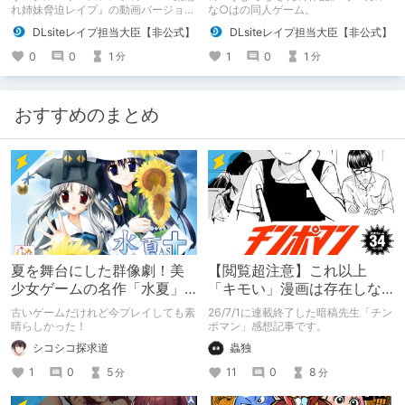
(モーションコミック版)】
れ姉妹脅迫レイプ』の動画バージョ
な○はの同人ゲーム。
ン。
DLsiteレイプ担当大臣【非公式】
DLsiteレイプ担当大臣【非公式】
0
0
1
1
0
1
分
分
おすすめのまとめ
夏を舞台にした群像劇！美
【閲覧超注意】これ以上
少女ゲームの名作「水夏」
「キモい」漫画は存在しな
を今こそ！
い？チンポマンとかいう
古いゲームだけれど今プレイしても素
26/7/1に連載終了した暗稿先生「チン
「魂の殺人」の完成形
晴らしかった！
ポマン」感想記事です。
シコシコ探求道
蟲独
1
0
5
11
0
8
分
分