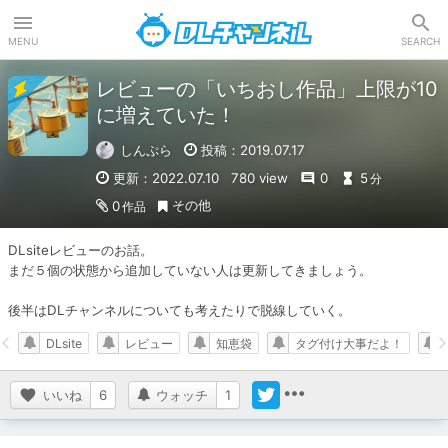
DLチャンネル
MENU
SEARCH
レビューの「いちおし作品」上限が10
に増えていた！
しんぷら
投稿：2019.07.17
更新：2022.07.10
780 view
0
5
分
その他
0
作品
DLsiteレビューのお話。

まだ５個の状態から追加していない人は更新してきましょう。

後半はDLチャンネルについても考えたりで脱線していく。
DLsite
レビュー
知恵袋
タグ付け大事だよ！
いいね
6
ウォッチ
1