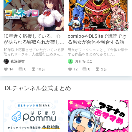
10年近く応援している、心
comipoやDLSiteで購読でき
が抉られる寝取られが楽し
る男女が合体や融合する話
めるサークル
10年以上応援させていただいている寝
男女がフィクションとして合体や融合
取られサークル、人生通行止めさんの
する作品をまとめてみました。
新作がとても良かったので、新作を中
夜深越智
おもちばこ
心に、このサークルのゲームを紹介し
たくて、記事を書かせていただく。
14
0
10
12
0
2
分
分
キミノオモイからずっと好きな熱心な
ファンとしての記事にどうか、お付き
合いいただきたい（2026年7月18日
微修正）
DLチャンネル公式まとめ