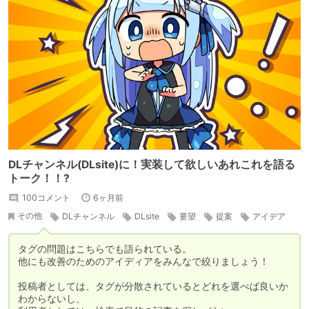
DLチャンネル(DLsite)に！実装して欲しいあれこれを語る
トーク！！?
100コメント
6ヶ月前
その他
DLチャンネル
DLsite
要望
提案
アイデア
討論・議論
お問い合わせ
運営さんにエールを送る
タグの問題はこちらでも語られている。

意見・相談
情報交換
他にも改善のためのアイディアをみんなで絞りましょう！

投稿者としては、タグが分散されているとどれを選べば良いか
わからないし、
