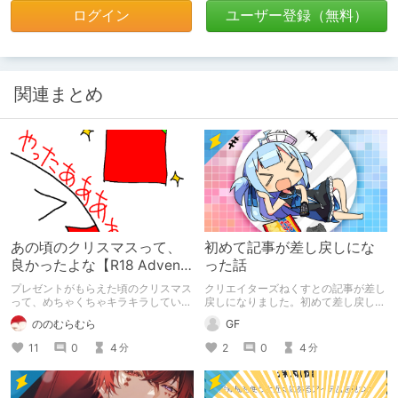
ログイン
ユーザー登録（無料）
関連まとめ
あの頃のクリスマスって、
初めて記事が差し戻しにな
良かったよな【R18 Advent
った話
Calendar 2024】
プレゼントがもらえた頃のクリスマス
クリエイターズねくすとの記事が差し
って、めちゃくちゃキラキラしていま
戻しになりました。初めて差し戻しに
したよね。あの頃のワクワク感を返し
なったので記念に記事を書きます。
ののむらむら
GF
て欲しい。DLチャンネルR18 Advent
Calendar 2024の12/25分の記事で
11
0
4
2
0
4
分
分
す。