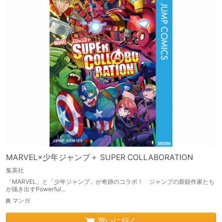
MARVEL×少年ジャンプ＋ SUPER COLLABORATION
集英社
「MARVEL」と「少年ジャンプ」が奇跡のコラボ！ ジャンプの新鋭作家たち
が描き出すPowerful…
マンガ
買いに行く