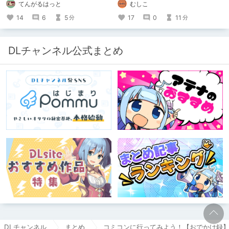
てんがるはっと
むしこ
し続け、おシコり報告をしてきただけ
ですけど記念は記念。 皆様への感謝
14
6
5
17
0
11
分
分
を伝えたり、これまでの投稿を振り返
ります。
DLチャンネル公式まとめ
DLチャンネル
まとめ
コミコンに行ってみよう！【おでかけ録