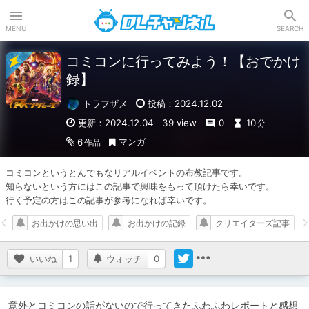
DLチャンネル
MENU
SEARCH
コミコンに行ってみよう！【おでかけ
録】
トラフザメ
投稿：2024.12.02
更新：2024.12.04
39 view
0
10
分
マンガ
6
作品
コミコンというとんでもなリアルイベントの布教記事です。

知らないという方にはこの記事で興味をもって頂けたら幸いです。

行く予定の方はこの記事が参考になれば幸いです。
お出かけの思い出
お出かけの記録
クリエイターズ記事
いいね
1
ウォッチ
0
意外とコミコンの話がないので行ってきたふわふわレポートと感想