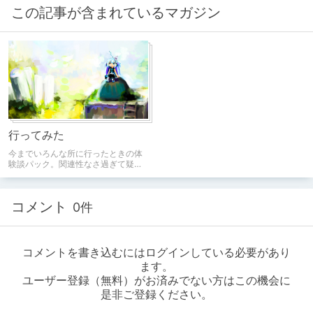
この記事が含まれているマガジン
行ってみた
今までいろんな所に行ったときの体
験談パック。関連性なさ過ぎて疑わ
しいかもしれませんが、書いた人が
ほんとに全部行ってます。（たまに
ここにカテゴライズしていいのかっ
コメント
0件
ての入ります）
コメントを書き込むにはログインしている必要があり
ます。
ユーザー登録（無料）がお済みでない方はこの機会に
是非ご登録ください。