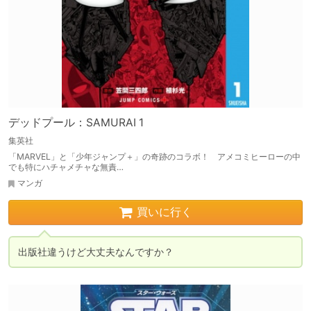
デッドプール：SAMURAI 1
集英社
「MARVEL」と「少年ジャンプ＋」の奇跡のコラボ！ アメコミヒーローの中
でも特にハチャメチャな無責…
マンガ
買いに行く