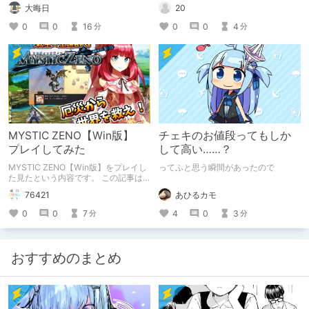
（自分用メモ：2025-05-14）
20
大晦日
0
0
4
0
0
16
分
分
MYSTIC ZENO【Win版】
チェキのお値段ってもしか
プレイしてみた
して高い……？
MYSTIC ZENO【Win版】をプレイし
ってふと思う瞬間があったので
た見たという内容です。 この記事は
通常のクリエイターズ記事です。
あひるカモ
76421
4
0
3
0
0
7
分
分
おすすめのまとめ