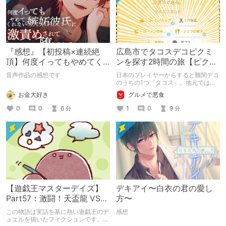
『感想』【初投稿×連続絶
広島市でタコスデコピクミ
頂】何度イってもやめてく
ンを探す2時間の旅【ピクミ
れない嫉妬彼氏に激責めさ
ンブルーム / Pikmin
音声作品の感想です
日本のプレイヤーからすると難関デコ
れて堕とされる。
Bloom】
のうちの1つ「タコス」。地元では見
つけられなかった男が広島で探す旅を
お金大好き
グルメで悪食
お送りします。ねくすと5月のテーマ
「お出かけの記録」。
0
0
6
1
0
9
分
分
【遊戯王マスターデイズ】
デキアイ〜白衣の君の愛し
Part57：激闘！天盃龍 VS
方〜
千年D【架空デュエル】
この物語は実話を基に熱い遊戯王のデ
感想
ュエルを描いたフィクションです。