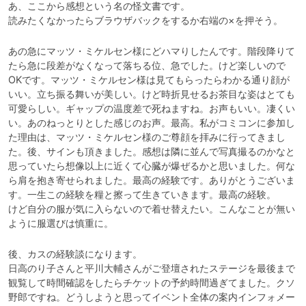
あ、ここから感想という名の怪文書です。

読みたくなかったらブラウザバックをするか右端の×を押そう。
あの急にマッツ・ミケルセン様にどハマりしたんです。階段降りて
たら急に段差がなくなって落ちる位、急でした。けど楽しいので
OKです。マッツ・ミケルセン様は見てもらったらわかる通り顔が
いい。立ち振る舞いが美しい。けど時折見せるお茶目な姿はとても
可愛らしい。ギャップの温度差で死ねますね。お声もいい。凄くい
い。あのねっとりとした感じのお声。最高。私がコミコンに参加し
た理由は、マッツ・ミケルセン様のご尊顔を拝みに行ってきまし
た。後、サインも頂きました。感想は隣に並んで写真撮るのかなと
思っていたら想像以上に近くて心臓が爆ぜるかと思いました。何な
ら肩を抱き寄せられました。最高の経験です。ありがとうございま
す。一生この経験を糧と擦って生きていきます。最高の経験。

けど自分の服が気に入らないので着せ替えたい。こんなことが無い
ように服選びは慎重に。
後、カスの経験談になります。

日高のり子さんと平川大輔さんがご登壇されたステージを最後まで
観覧して時間確認をしたらチケットの予約時間過ぎてました。クソ
野郎ですね。どうしようと思ってイベント全体の案内インフォメー