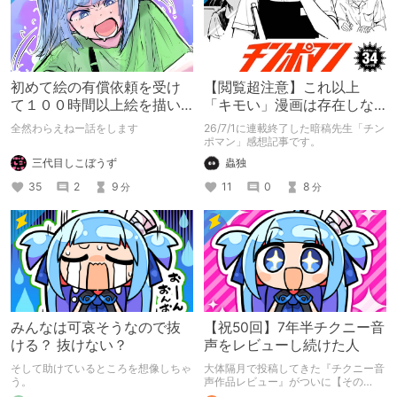
初めて絵の有償依頼を受け
【閲覧超注意】これ以上
て１００時間以上絵を描い
「キモい」漫画は存在しな
た話
い？チンポマンとかいう
全然わらえねー話をします
26/7/1に連載終了した暗稿先生「チン
「魂の殺人」の完成形
ポマン」感想記事です。
三代目しこぼうず
蟲独
35
2
9
11
0
8
分
分
みんなは可哀そうなので抜
【祝50回】7年半チクニー音
ける？ 抜けない？
声をレビューし続けた人
そして助けているところを想像しちゃ
大体隔月で投稿してきた『チクニー音
う。
声作品レビュー』がついに【その
50】を迎えました！ 約7年半チクニー