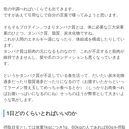
世の中調べればいくらでも出てきます。

ですがあえて引用なしで自分の言葉で喋ってみようと思います。

そもそもプロテイン…つまりタンパク質とは、体に必要な三大栄養
素のひとつ。タンパク質、脂質、炭水化物ですね。

これが人間のエネルギー源になったり、体組成を構成したりしてい
ます。

タンパク質は筋肉の元になるものなので、これが不足すると筋肉が
維持できませんし、髪や爪のコンディションも悪くなっていきま
す。

というかタンパク質が不足している食生活って、だいたい炭水化物
過多だったり脂質過多だったりになるので（お腹すいたからといっ
てラーメン替え玉してめっちゃ食べるとか）（しっかりお肉食べれ
ばお腹いっぱいになるのにね）そっちのほうが弊害として大きいよ
うな気がします。
1日どのくらいとればいいのか
摂取目安としては体重1kgにつき1g。60kgの人であれば60gを摂取