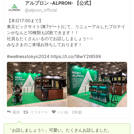
アルプロン -ALPRON- 【公式】
@alpron_official
【本日17:00まで】

東京ビックサイト(東7ゲート)にて、リニューアルしたプロテイ
ンがなんと10種類も試飲できます！！

社員もたくさんいるのでお話ししましょう✨✨

みなさまのご来場お待ちしております！

#wellnesstokyo2024 https://t.co/1BwY2t859X
返信
リツイート
いいね
2年前
「お話しましょう✨️」可愛い。たくさんお話しました。