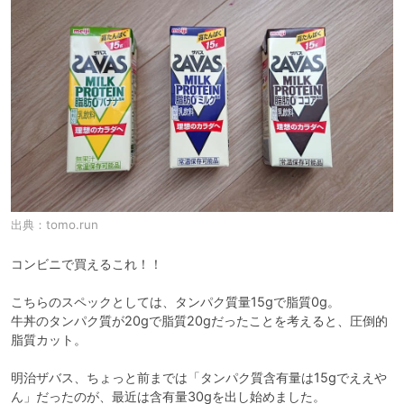
出典：
tomo.run
コンビニで買えるこれ！！

こちらのスペックとしては、タンパク質量15gで脂質0g。

牛丼のタンパク質が20gで脂質20gだったことを考えると、圧倒的
脂質カット。

明治ザバス、ちょっと前までは「タンパク質含有量は15gでええや
ん」だったのが、最近は含有量30gを出し始めました。
