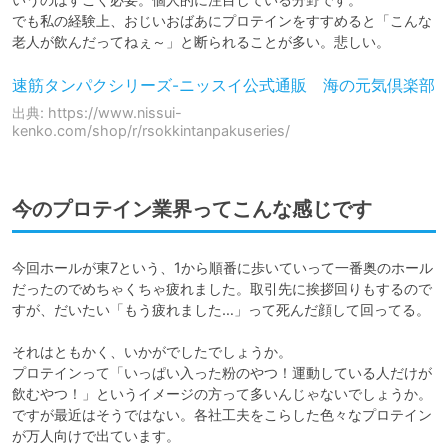
でも私の経験上、おじいおばあにプロテインをすすめると「こんな
老人が飲んだってねぇ～」と断られることが多い。悲しい。
速筋タンパクシリーズ-ニッスイ公式通販 海の元気倶楽部
出典: https://www.nissui-
kenko.com/shop/r/rsokkintanpakuseries/
今のプロテイン業界ってこんな感じです
今回ホールが東7という、1から順番に歩いていって一番奥のホール
だったのでめちゃくちゃ疲れました。取引先に挨拶回りもするので
すが、だいたい「もう疲れました…」って死んだ顔して回ってる。

それはともかく、いかがでしたでしょうか。

プロテインって「いっぱい入った粉のやつ！運動している人だけが
飲むやつ！」というイメージの方って多いんじゃないでしょうか。

ですが最近はそうではない。各社工夫をこらした色々なプロテイン
が万人向けで出ています。
