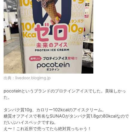
出典：
livedoor.blogimg.jp
pocoteinというブランドのプロテインアイスでした。美味しかっ
た。

タンパク質10g、カロリー102kcalのアイスクリーム。

糖質オフアイスで有名なSUNAOがタンパク質1.8gの80kcalなので
だいぶハイスペックですね。

え〜！これ近所で売ってたら絶対買っちゃう！
