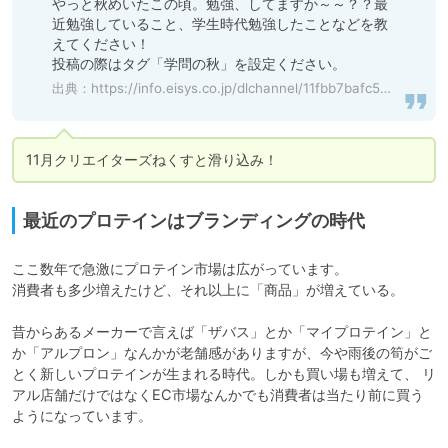
やっと秋めいたこの頃。勉強、してますか～～？？最
近勉強していること、学生時代勉強したことなどを教
えてください！

投稿の際はタグ「学問の秋」を設定ください。
出典：
https://info.eisys.co.jp/dlchannel/11fbb7bafc5ed357
11月クリエイターズねくすと滑り込み！
最近のプロテインはブランディングの時代
ここ数年で急激にプロテイン市場は広がっています。

消費者も多少増えたけど、それ以上に「商品」が増えている。

昔からあるメーカーで言えば「ザバス」とか「マイプロテイン」と
か「アルプロン」なんかが老舗感がありますが、今や雨後の筍がご
とく新しいプロテインが生まれる時代。しかも買い場も増えて、 リ
アル店舗だけではなくEC市場なんかでも消費者は当たり前に買う
ようになっています。
