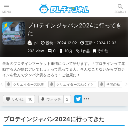
DLチャンネル
MENU
SEARCH
プロテインジャパン2024に行ってき
た
pi
投稿：2024.12.02
更新：2024.12.02
その他
203 view
0
10
1
分
作品
最近のプロテインマーケット事情について語ります。「プロテインって運
動する人が飲むアレでしょ」って思ってる人、そんなことないからプロテ
インを飲んでタンパク質をとろう！ご健康に！
クリエイターズ記事
クリエイターズねくすと
学問の秋
いいね
10
ウォッチ
2
プロテインジャパン2024に行ってきた