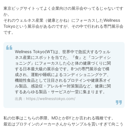
東京ビッグサイトってよく企業向けの展示会やってるじゃないです
か。

それのウェルネス産業（健康とかね）にフォーカスしたWellness 
Tokyoという展示会があるのですが、その中で行われる専門展示会
です。
Wellness Tokyo(WT)は、世界中で急拡大するウェル
ネス産業にスポットを当てた、『食』と『コンディシ
ョニング』にフォーカスした心と体の健康づくりに関
する日本最大級の展示会です。8つの専門展示会で構
成され、運動や睡眠によるコンディショニングケア、
機能性食品として注目されるプロテインや健康系オイ
ル製品、感染症・アレルギー対策製品など、健康に関
するあらゆる製品・サービスが一堂に集まります。
出典：
https://wellnesstokyo.com/
私の仕事はこちらの界隈。MDとかBYとか言われる職種です。

最近はプロテインのメーカーさんからサンプルを貰いすぎて向こう