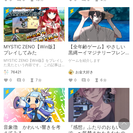
MYSTIC ZENO【Win版】
【全年齢ゲーム】やさしい
プレイしてみた
黒縄ーイマジナリーフレン
ドの「彼」と過ごすおぼん
MYSTIC ZENO【Win版】をプレイし
ゲームを紹介します
やすみー
た見たという内容です。 この記事は
通常のクリエイターズ記事です。
お金大好き
76421
0
0
6
0
0
7
分
分
音象徴 かわいい響きを考
『感想』ふたりのおもい