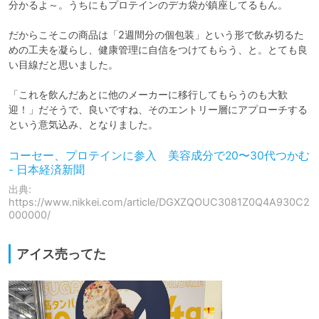
分かるよ～。うちにもプロテインのデカ袋が鎮座してるもん。

だからこそこの商品は「2週間分の個包装」という形で飲み切るた
めの工夫を凝らし、健康管理に自信をつけてもらう、と。とても良
い目線だと思いました。

「これを飲んだあとに他のメーカーに移行してもらうのも大歓
迎！」だそうで、良いですね、そのエントリー層にアプローチする
という意気込み、となりました。
コーセー、プロテインに参入 美容成分で20〜30代つかむ
- 日本経済新聞
出典:
https://www.nikkei.com/article/DGXZQOUC3081Z0Q4A930C2
000000/
アイス売ってた