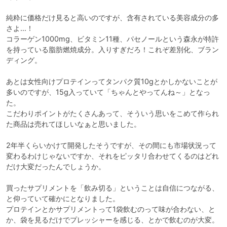
純粋に価格だけ見ると高いのですが、含有されている美容成分の多
さよ…！

コラーゲン1000mg、ビタミン11種、パセノールという森永が特許
を持っている脂肪燃焼成分。入りすぎだろ！これぞ差別化、ブラン
ディング。

あとは女性向けプロテインってタンパク質10gとかしかないことが
多いのですが、15g入っていて「ちゃんとやってんね～」となっ
た。

こだわりポイントがたくさんあって、そういう思いをこめて作られ
た商品は売れてほしいなぁと思いました。

2年半くらいかけて開発したそうですが、その間にも市場状況って
変わるわけじゃないですか、それをピッタリ合わせてくるのはどれ
だけ大変だったんでしょうか。

買ったサプリメントを「飲み切る」ということは自信につながる、
と仰っていて確かにとなりました。

プロテインとかサプリメントって1袋飲むのって味が合わない、と
か、袋を見るだけでプレッシャーを感じる、とかで飲むのが大変。