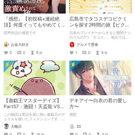
『感想』【初投稿×連続絶
広島市でタコスデコピクミ
頂】何度イってもやめてく
ンを探す2時間の旅【ピクミ
れない嫉妬彼氏に激責めさ
ンブルーム / Pikmin
音声作品の感想です
日本のプレイヤーからすると難関デコ
れて堕とされる。
Bloom】
のうちの1つ「タコス」。地元では見
つけられなかった男が広島で探す旅を
お金大好き
グルメで悪食
お送りします。ねくすと5月のテーマ
「お出かけの記録」。
0
0
6
1
0
9
分
分
【遊戯王マスターデイズ】
デキアイ〜白衣の君の愛し
Part57：激闘！天盃龍 VS
方〜
千年D【架空デュエル】
この物語は実話を基に熱い遊戯王のデ
感想
ュエルを描いたフィクションです。
（自分用メモ：2025-05-14）
20
大晦日
0
0
4
0
0
16
分
分