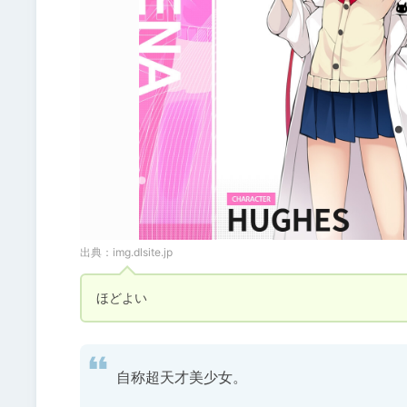
出典：
img.dlsite.jp
ほどよい
自称超天才美少女。
