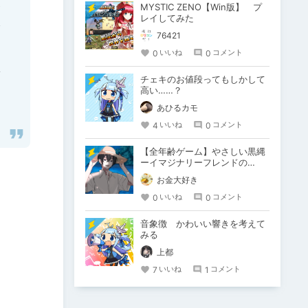
MYSTIC ZENO【Win版】 プ
レイしてみた
76421
0
0
いいね
コメント
チェキのお値段ってもしかして
高い……？
あひるカモ
4
0
いいね
コメント
【全年齢ゲーム】やさしい黒縄
ーイマジナリーフレンドの
「彼」と過ごすおぼんやすみー
お金大好き
0
0
いいね
コメント
音象徴 かわいい響きを考えて
みる
上都
7
1
いいね
コメント