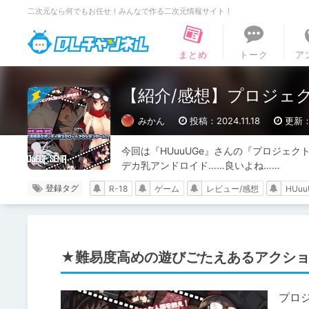
二次元なら何でもお任せ！みんなで作る二次元情報サイト！
DLチャンネル
まとめ
トーク
ア
【紹介/感想】プロジェクトセナ 
みかん
投稿：2024.11.18
更新：2
今回は『HUuuUGe』さんの『プロジェクトセナ
デカ乳アンドロイド……良いよね……
登録タグ
R-18
ゲーム
レビュー/感想
HUuu
★難易度高めの遊びごたえあるアクシ
プロジェ