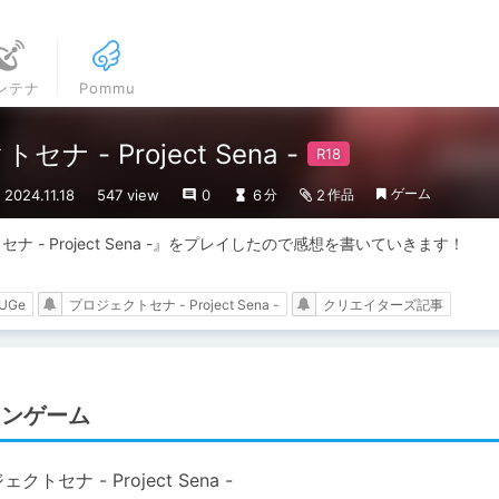
ンテナ
Pommu
- Project Sena -
ゲーム
024.11.18
547 view
0
6
2
分
作品
 - Project Sena -』をプレイしたので感想を書いていきます！

UGe
プロジェクトセナ - Project Sena -
クリエイターズ記事
ョンゲーム
クトセナ - Project Sena -