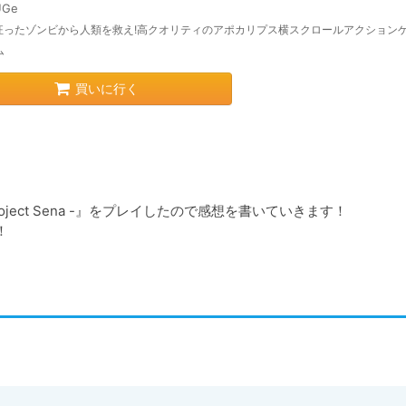
UGe
狂ったゾンビから人類を救え!高クオリティのアポカリプス横スクロールアクション
ム
買いに行く
ject Sena -』をプレイしたので感想を書いていきます！

！