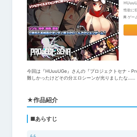
HUuu
性欲に
ゲー
今回は『HUuuUGe』さんの『プロジェクトセナ - Pro
難しかったけどその分エロシーンが光りましたな……
★作品紹介
■あらすじ