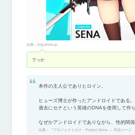
出典：
img.dlsite.jp
でっか
本作の主人公でありヒロイン。

ヒューズ博士が作ったアンドロイドである。

過去にセナという英雄のDNAを使用して作ら
なぜかアンドロイドでありながら、性的関係
出典：
『プロジェクトセナ - Project Sena -』作品ページ