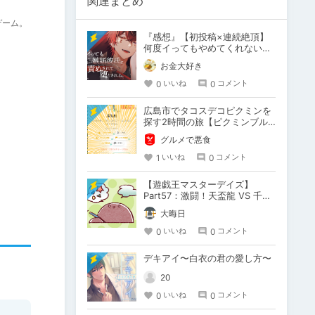
関連まとめ
ゲーム。
『感想』【初投稿×連続絶頂】
何度イってもやめてくれない嫉
妬彼氏に激責めされて堕とされ
お金大好き
る。
0
0
いいね
コメント
広島市でタコスデコピクミンを
探す2時間の旅【ピクミンブル
ーム / Pikmin Bloom】
グルメで悪食
1
0
いいね
コメント
【遊戯王マスターデイズ】
Part57：激闘！天盃龍 VS 千年
D【架空デュエル】
大晦日
0
0
いいね
コメント
デキアイ〜白衣の君の愛し方〜
20
0
0
いいね
コメント