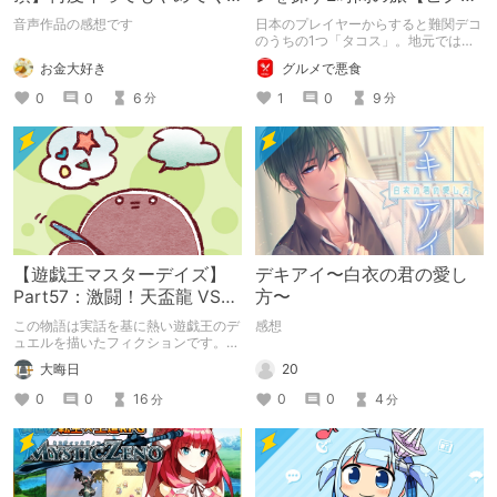
れない嫉妬彼氏に激責めさ
ンブルーム / Pikmin
音声作品の感想です
日本のプレイヤーからすると難関デコ
れて堕とされる。
Bloom】
のうちの1つ「タコス」。地元では見
つけられなかった男が広島で探す旅を
お金大好き
グルメで悪食
お送りします。ねくすと5月のテーマ
「お出かけの記録」。
0
0
6
1
0
9
分
分
【遊戯王マスターデイズ】
デキアイ〜白衣の君の愛し
Part57：激闘！天盃龍 VS
方〜
千年D【架空デュエル】
この物語は実話を基に熱い遊戯王のデ
感想
ュエルを描いたフィクションです。
（自分用メモ：2025-05-14）
20
大晦日
0
0
4
0
0
16
分
分