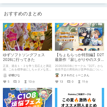
おすすめのまとめ
ゆずソフトソングフェス
【ちょもらっか特別編】D2T
2026に行ってきた
最新作『寂しがりやのスタ
ーダストと触れあって』制
正直、過去１・２を争う見応えと満足
2026/08/08にサークル『D2T』から
作陣にインタビュー！🎤
感、これを標準値にしちゃダメな見本
発売予定の男性向け音声作品について
かも
逆神ラニさんと不束こけしさんにお話
砂糖ひな
タヌキのとぅーこさん
聞いちゃいました！夏コミに関する告
知もあります！
5
3
13
13
0
11
分
分