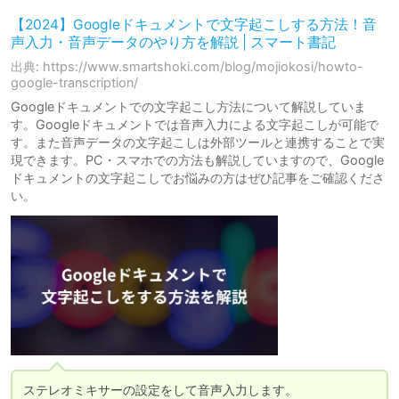
【2024】Googleドキュメントで文字起こしする方法！音
声入力・音声データのやり方を解説 | スマート書記
出典: https://www.smartshoki.com/blog/mojiokosi/howto-
google-transcription/
Googleドキュメントでの文字起こし方法について解説していま
す。Googleドキュメントでは音声入力による文字起こしが可能で
す。また音声データの文字起こしは外部ツールと連携することで実
現できます。PC・スマホでの方法も解説していますので、Google
ドキュメントの文字起こしでお悩みの方はぜひ記事をご確認くださ
い。
ステレオミキサーの設定をして音声入力します。