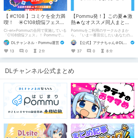
【 #C108 】コミケを全力満
【Pommu発！】この夏🔥激
喫！ ☀C108煩悩フェス☀
熱🔥なオススメ同人まと
Pommu版のご案内
め！ その1
Ci-en×Pommuの合同で実施している
Pommuをご利用のサークルさまか
「C108煩悩フェス」！ Pommuでの
ら、「いま一番宣伝したいあなたの
参加方法について、改めてこちらでも
DLsite作品」を募りました！ この夏
DLチャンネル・Pommu運営
【公式】アテナちゃん＠DLチャンネル
ご案内いたします！
🔥激熱🔥な作品ばかり！あなたがまだ
出会っていない、運命の作品が見つか
13
0
2
37
0
8
分
分
るかも！
DLチャンネル公式まとめ