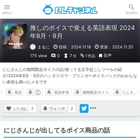
DLチャンネル
MENU
SEARCH
推しのボイスで覚える英語表現 2024
年8月・9月
まるに
投稿：2024.11.18
更新：2024.11.20
音声
175 view
0
7
1
分
作品
にじさんじの期間限定ボイスの話/使ってる文字起こしツールの紹
介/2024年8月・9月のベンタクロウ・ブリンガーボイスパックのわかんな
い表現を調べたメモです
英語
②
英語学習
期間限定ボイス
にじさんじ
いいね
3
ウォッチ
2
にじさんじが出してるボイス商品の話