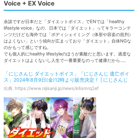
Voice + EX Voice
余談ですが日本だと「ダイエットボイス」でENでは「healthy 
lifestyle voice」なの、日本では「ダイエット」ってキラーコンテ
ンツだけども海外では「ボディシェイミング（体形や容姿の批判）
はよくない」という傾向が広まっており「ダイエット」自体NGな
のかもって感じですね。

でも個人的にhealthy lifestyleのほうが素敵だと思います。過度な
「にじさんじ ダイエットボイス」「にじさんじ 逃亡ボイ
ス」2024年8月9日(金)12時より販売決定！ | にじさんじ
出典: https://www.nijisanji.jp/news/k6smrq2ef