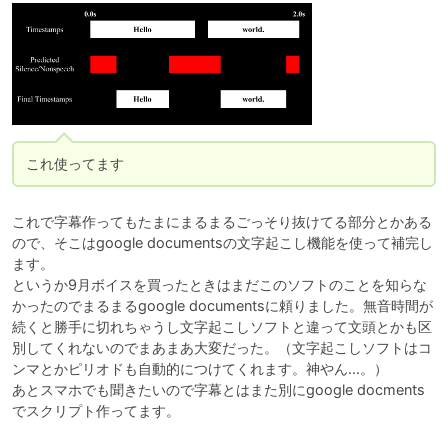
これ使ってます
これで字幕作ってもたまにまるまるごっそり抜けてる部分とかある
ので、そこはgoogle documentsの文字起こし機能を使って補完し
ます。

というか9月ボイスを買ったときはまだこのソフトのことを知らな
かったのでまるまるgoogle documentsに頼りました。無音時間が
続くと勝手に切れちゃうし文字起こしソフトと違って文頭とかも区
別してくれないのでまあまあ大変だった。（文字起こしソフトはコ
ンマとかピリオドも自動的につけてくれます。神やん…。）

あとスマホでも聞きたいので字幕とはまた別にgoogle docments
でスクリプト作ってます。
