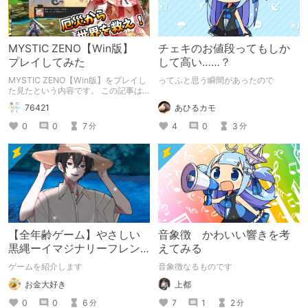
MYSTIC ZENO【Win版】
チェキのお値段ってもしか
プレイしてみた
して高い……？
MYSTIC ZENO【Win版】をプレイし
ってふと思う瞬間があったので
た見たという内容です。 この記事は
通常のクリエイターズ記事です。
あひるカモ
76421
4
0
3
0
0
7
分
分
【全年齢ゲーム】やさしい
音象徴 かわいい響きを考
黒縄ーイマジナリーフレン
えてみる
ドの「彼」と過ごすおぼん
ゲームを紹介します
音象徴なるものです
やすみー
お金大好き
上都
0
0
6
7
1
2
分
分