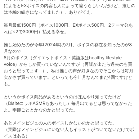
によるとEXボイスの内容も人によって違うらしいんだけど、推しの
は本編の続きになってました）。ありがてえ。

毎月最低1500円（ボイス1000円、EXボイス500円、2テーマ分あ
れば×2で3000円）払える幸せ。

推し始めたのが今年(2024年)の7月、ボイスの存在を知ったのが8
月なので

8月のボイス（ダイエットボイス：英語版はhealthy lifestyle 
voice）からしか買っていないんですが（再販が出たら過去のも買
おうと思ってます…）、私は推しの声が好きなのでそこからは毎月
欠かさず買っています。といっても今11月なんでまだ4回ですけど
も。

というかボイス商品があるというのはぼんやり知ってたけど
（DlsiteコラボASMRもあったし）毎月出てるとは思ってなかった
よ。季節ごととかなのかと思ってた。

あとメインビジュの人のボイスしかないのかと思ってた。

（実際はメインビジュにいない人もイラストがついてないだけでボ
イスはある）
