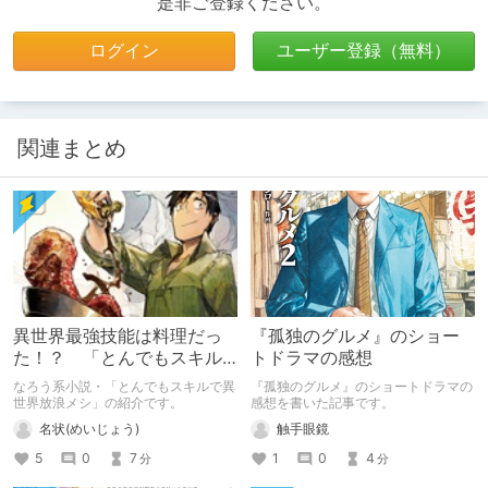
是非ご登録ください。
ログイン
ユーザー登録（無料）
関連まとめ
異世界最強技能は料理だっ
『孤独のグルメ』のショー
た！？ 「とんでもスキル
トドラマの感想
で異世界放浪メシ」の紹介
なろう系小説・「とんでもスキルで異
『孤独のグルメ』のショートドラマの
世界放浪メシ」の紹介です。
感想を書いた記事です。
名状(めいじょう)
触手眼鏡
5
0
7
1
0
4
分
分