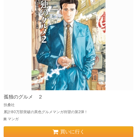
孤独のグルメ ２
扶桑社
累計80万部突破の異色グルメマンガ待望の第2弾！
マンガ
買いに行く