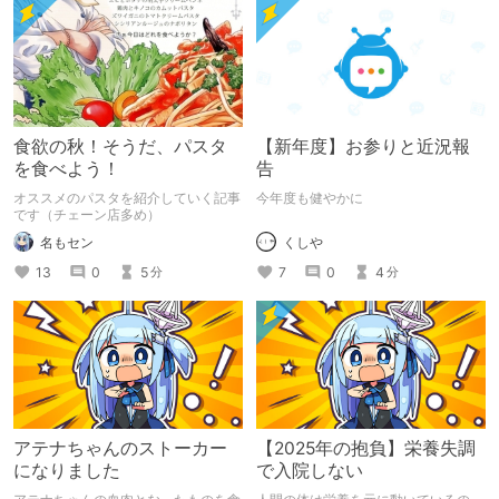
食欲の秋！そうだ、パスタ
【新年度】お参りと近況報
を食べよう！
告
オススメのパスタを紹介していく記事
今年度も健やかに
です（チェーン店多め）
くしや
名もセン
7
0
4
13
0
5
分
分
アテナちゃんのストーカー
【2025年の抱負】栄養失調
になりました
で入院しない