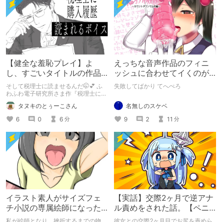
【健全な羞恥プレイ】よ
えっちな音声作品のフィニ
し、すごいタイトルの作品
ッシュに合わせてイくのが
をまた買おう。【湧き上が
下手すぎる【失敗した話】
そして税理士に読ませるんだ🤭💕 ふ
失敗してばかり てへぺろ
る不健全な気持ち】
わふわ電子研究所さま作『税理士に購
入履歴読まれるボイス』の感想レビュ
名無しのスケベ
タヌキのとぅーこさん
ーです！
9
2
11
6
0
6
分
分
イラスト素人がサイズフェ
【実話】交際2ヶ月で逆アナ
チ小説の専属絵師になった
ル責めをされた話。【ペニ
お話
バン】
私が絵師となり、挫折するまでの物
彼女との交際2ヶ月目でお尻を責めら