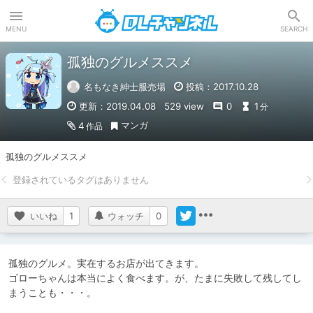
DLチャンネル
MENU
SEARCH
孤独のグルメススメ
名もなき紳士服売場
投稿：2017.10.28
更新：2019.04.08
529 view
0
1
分
マンガ
4
作品
孤独のグルメススメ
いいね
1
ウォッチ
0
孤独のグルメ。実在するお店が出てきます。

ゴローちゃんは本当によく食べます。が、たまに失敗して残してし
まうことも・・・。
