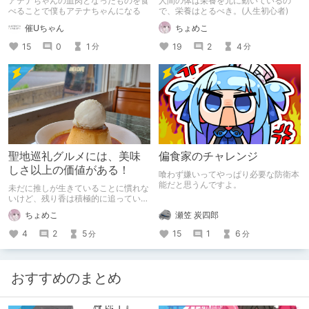
アテナちゃんの血肉となったものを食
人間の体は栄養を元に動いているの
べることで僕もアテナちゃんになる
で、栄養はとるべき。(人生初心者)
催Uちゃん
ちょめこ
15
0
1
19
2
4
分
分
聖地巡礼グルメには、美味
偏食家のチャレンジ
しさ以上の価値がある！
喰わず嫌いってやっぱり必要な防衛本
能だと思うんですよ。
未だに推しが生きていることに慣れな
いけど、残り香は積極的に追ってい
く。
瀬笠 炭四郎
ちょめこ
15
1
6
4
2
5
分
分
おすすめのまとめ