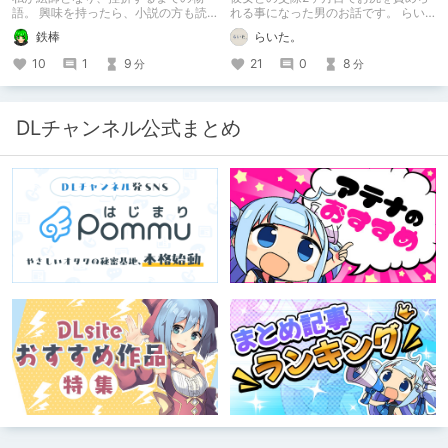
語。 興味を持ったら、小説の方も読
れる事になった男のお話です。 らい
んで欲しいなって感じ 私の絵を使っ
た。のエチエチ体験談#2【逆アナ
鉄棒
らいた。
てくれてる小説書きさんのページＵＲ
ル】
Ｌ
10
1
9
21
0
8
分
分
https://www.pixiv.net/users/341489
73/novels?p=1
DLチャンネル公式まとめ