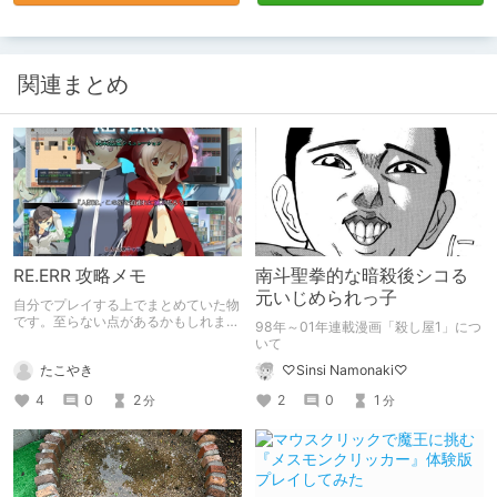
関連まとめ
RE.ERR 攻略メモ
南斗聖拳的な暗殺後シコる
元いじめられっ子
自分でプレイする上でまとめていた物
です。至らない点があるかもしれませ
98年～01年連載漫画「殺し屋1」につ
んが参考になれば
いて
たこやき
♡Sinsi Namonaki♡
4
0
2
2
0
1
分
分