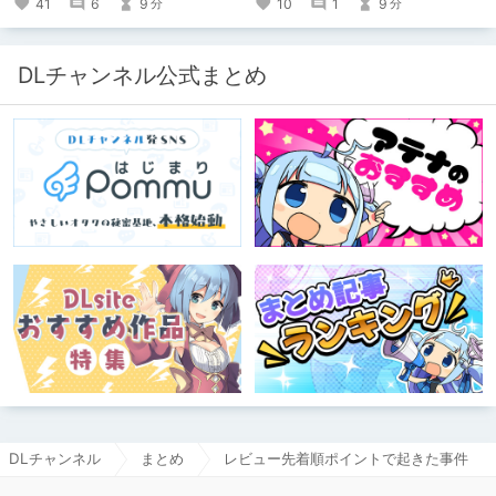
41
6
9
10
1
9
分
分
https://www.pixiv.net/users/341489
73/novels?p=1
DLチャンネル公式まとめ
DLチャンネル
まとめ
レビュー先着順ポイントで起きた事件