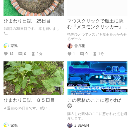
ひまわり日誌 25日目
マウスクリックで魔王に挑
む『メスモンクリッカー』
5週目の25日目です。 本を買いまし
体験版プレイしてみた
た。
指先ひとつでメスガキ魔王をわからせ
るゲーム
家鴨
雪月花
14
0
1
1
0
1
分
分
ひまわり日誌 ８５日目
この素材のここに惹かれた
㉚
４週目の85日目です。 眠い...
購入した素材のここに惹かれた点を紹
介します。
家鴨
Z SEVEN