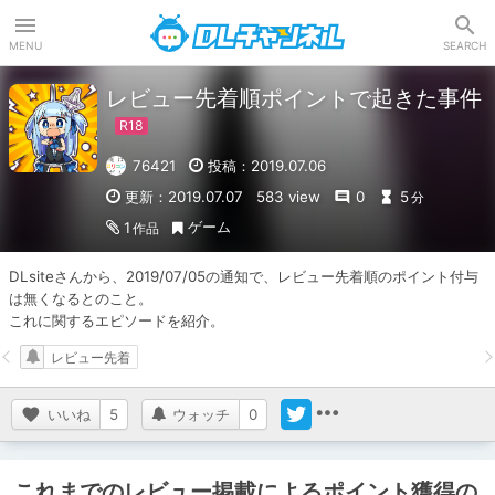
DLチャンネル
MENU
SEARCH
レビュー先着順ポイントで起きた事件
76421
投稿：2019.07.06
更新：2019.07.07
583 view
0
5
分
ゲーム
1
作品
DLsiteさんから、2019/07/05の通知で、レビュー先着順のポイント付与
は無くなるとのこと。

これに関するエピソードを紹介。
レビュー先着
いいね
5
ウォッチ
0
これまでのレビュー掲載によるポイント獲得の