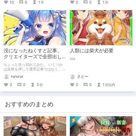
10
0
1
0
0
1
分
分
没になったねくすと記事、
人類には柴犬が必要
クリエイターズで全部出し
sss
てみます。
ちょっと吹っ切れてみた。 いくつか
は反映を押して通常記事ではなく、ク
リエイター記事として出してみようか
rururur
さと〜
なと。
3
0
3
0
0
1
分
分以内
おすすめのまとめ