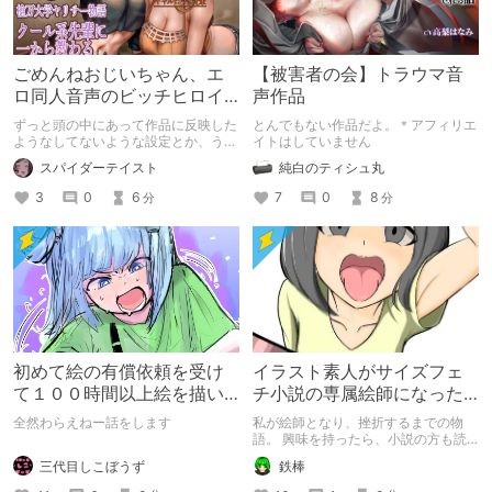
ごめんねおじいちゃん、エ
【被害者の会】トラウマ音
ロ同人音声のビッチヒロイ
声作品
ンに名前使って～過去作品
ずっと頭の中にあって作品に反映した
とんでもない作品だよ。＊アフィリエ
コンセプトを思い出そう～
ようなしてないような設定とか、うち
イトはしていません
のヒロイン達の名づけの法則とかを頭
スパイダーテイスト
純白のティシュ丸
の中の映●研の金●さんに「そこにあ
っちゃいけねえんだよ」といわれたの
3
0
6
7
0
8
分
分
でとりあえず垂れ流します。
初めて絵の有償依頼を受け
イラスト素人がサイズフェ
て１００時間以上絵を描い
チ小説の専属絵師になった
た話
お話
全然わらえねー話をします
私が絵師となり、挫折するまでの物
語。 興味を持ったら、小説の方も読
んで欲しいなって感じ 私の絵を使っ
三代目しこぼうず
鉄棒
てくれてる小説書きさんのページＵＲ
Ｌ