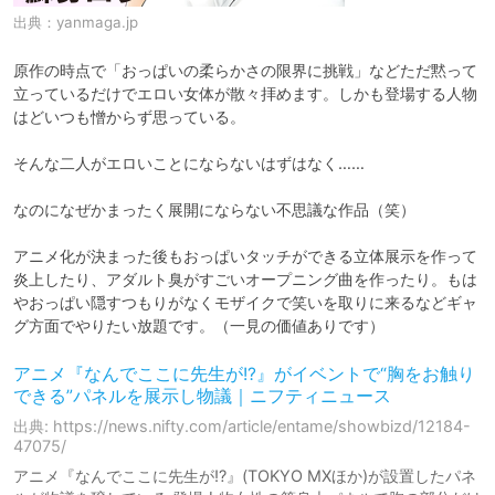
出典：
yanmaga.jp
原作の時点で「おっぱいの柔らかさの限界に挑戦」などただ黙って
立っているだけでエロい女体が散々拝めます。しかも登場する人物
はどいつも憎からず思っている。

そんな二人がエロいことにならないはずはなく……

なのになぜかまったく展開にならない不思議な作品（笑）

アニメ化が決まった後もおっぱいタッチができる立体展示を作って
炎上したり、アダルト臭がすごいオープニング曲を作ったり。もは
やおっぱい隠すつもりがなくモザイクで笑いを取りに来るなどギャ
グ方面でやりたい放題です。（一見の価値ありです）
アニメ『なんでここに先生が!?』がイベントで“胸をお触り
できる”パネルを展示し物議｜ニフティニュース
出典: https://news.nifty.com/article/entame/showbizd/12184-
47075/
アニメ『なんでここに先生が!?』(TOKYO MXほか)が設置したパネ