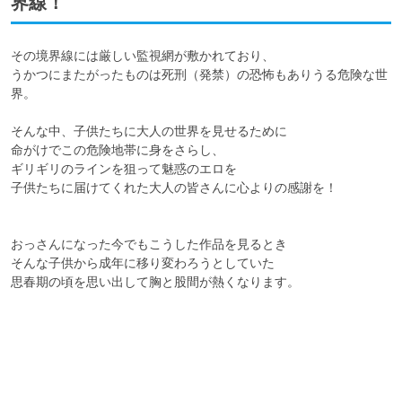
界線！
その境界線には厳しい監視網が敷かれており、

うかつにまたがったものは死刑（発禁）の恐怖もありうる危険な世
界。

そんな中、子供たちに大人の世界を見せるために

命がけでこの危険地帯に身をさらし、

ギリギリのラインを狙って魅惑のエロを

子供たちに届けてくれた大人の皆さんに心よりの感謝を！

おっさんになった今でもこうした作品を見るとき

そんな子供から成年に移り変わろうとしていた

思春期の頃を思い出して胸と股間が熱くなります。
