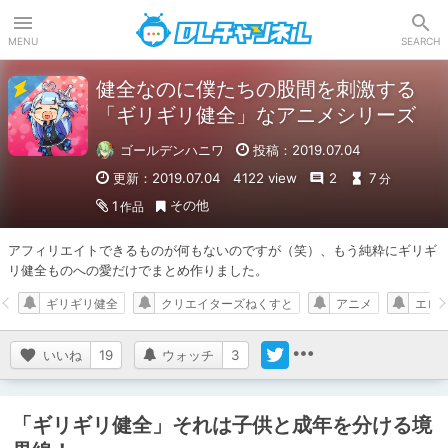
DLチャンネル
MENU
SEARCH
健全なのに僕たちの股間を刺激する
「ギリギリ健全」なアニメシリーズ
ゴールデンハニワ
投稿：2019.07.04
更新：2019.07.04
4122 view
2
7
分
その他
1
作品
アフィリエイトできるものが何もないのですが（笑）、もう純粋にギリギ
リ健全ものへの愛だけでまとめ作りました。
ギリギリ健全
クリエイターズねくすと
アニメ
エロ
いいね
19
ウォッチ
3
「ギリギリ健全」それは子供と成年を分ける境