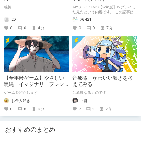
感想
MYSTIC ZENO【Win版】をプレイし
た見たという内容です。 この記事は
通常のクリエイターズ記事です。
20
76421
0
0
4
0
0
7
分
分
【全年齢ゲーム】やさしい
音象徴 かわいい響きを考
黒縄ーイマジナリーフレン
えてみる
ドの「彼」と過ごすおぼん
ゲームを紹介します
音象徴なるものです
やすみー
お金大好き
上都
0
0
6
7
1
2
分
分
おすすめのまとめ