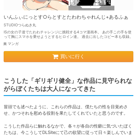
いんふぃにっとす○らとすとたわわちゃれんじ+あるふぁ
STUDIOつらぬき丸
ISの女の子達でたわわチャレンジに挑戦する4コマ漫画本。 あの手この手を使
って胸にスマホを乗せようとするヒロイン達。 過去に出したコピー本も収録。
マンガ
買いに行く
こうした「ギリギリ健全」な作品に見守られな
がらぼくたちは大人になってきた
冒頭でも述べたように、これらの作品は、僕たちの性を目覚めさ
せ、かつそれを慰める役割を果たしてくれていたと思うのです。

こうした作品らに触れるなかで、各々が各自の性癖に気づいたぼく
たちは、今こうしてDLSiteにて己の欲望に従って日々楽しんでいま