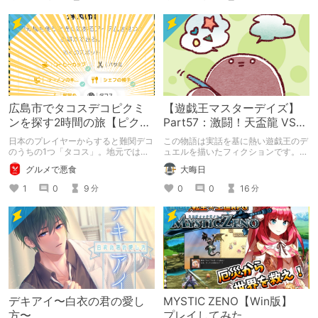
広島市でタコスデコピクミ
【遊戯王マスターデイズ】
ンを探す2時間の旅【ピクミ
Part57：激闘！天盃龍 VS
ンブルーム / Pikmin
千年D【架空デュエル】
日本のプレイヤーからすると難関デコ
この物語は実話を基に熱い遊戯王のデ
Bloom】
のうちの1つ「タコス」。地元では見
ュエルを描いたフィクションです。
つけられなかった男が広島で探す旅を
（自分用メモ：2025-05-14）
グルメで悪食
大晦日
お送りします。ねくすと5月のテーマ
「お出かけの記録」。
1
0
9
0
0
16
分
分
デキアイ〜白衣の君の愛し
MYSTIC ZENO【Win版】
方〜
プレイしてみた