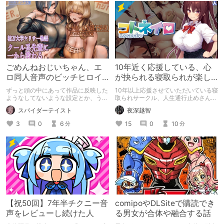
ごめんねおじいちゃん、エ
10年近く応援している、心
ロ同人音声のビッチヒロイ
が抉られる寝取られが楽し
ンに名前使って～過去作品
めるサークル
ずっと頭の中にあって作品に反映した
10年以上応援させていただいている寝
コンセプトを思い出そう～
ようなしてないような設定とか、うち
取られサークル、人生通行止めさんの
のヒロイン達の名づけの法則とかを頭
新作がとても良かったので、新作を中
スパイダーテイスト
夜深越智
の中の映●研の金●さんに「そこにあ
心に、このサークルのゲームを紹介し
っちゃいけねえんだよ」といわれたの
たくて、記事を書かせていただく。
3
0
6
15
0
10
分
分
でとりあえず垂れ流します。
キミノオモイからずっと好きな熱心な
ファンとしての記事にどうか、お付き
合いいただきたい（2026年7月18日
微修正）
【祝50回】7年半チクニー音
comipoやDLSiteで購読でき
声をレビューし続けた人
る男女が合体や融合する話