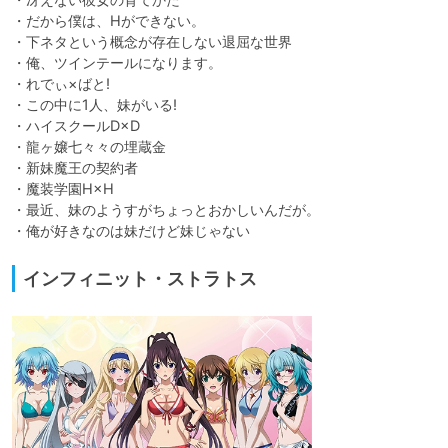
・だから僕は、Hができない。

・下ネタという概念が存在しない退屈な世界

・俺、ツインテールになります。

・れでぃ×ばと!

・この中に1人、妹がいる!

・ハイスクールD×D

・龍ヶ嬢七々々の埋蔵金

・新妹魔王の契約者

・魔装学園H×H

・最近、妹のようすがちょっとおかしいんだが。

・俺が好きなのは妹だけど妹じゃない
インフィニット・ストラトス