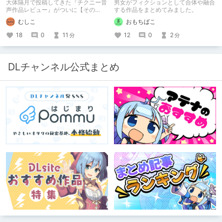
大体隔月で投稿してきた『チクニー音
男女がフィクションとして合体や融合
声作品レビュー』がついに【その
する作品をまとめてみました。
50】を迎えました！ 約7年半チクニー
むしこ
おもちばこ
し続け、おシコり報告をしてきただけ
ですけど記念は記念。 皆様への感謝
18
0
11
12
0
2
分
分
を伝えたり、これまでの投稿を振り返
ります。
DLチャンネル公式まとめ