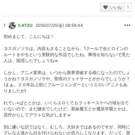
いいね
1
1
ＫATZU
2019/07/05(金) 08:58:44
初めまして、こんにちは！
ヨスガノソラは、内容もさることながら、1クールで全ヒロインの
ルートをやるという実験的な作品でしたね。事情を知らないで見た
人は、困惑したでしょうねｗ
しかし、アニメ業界は、いつから限界突破する様になったのでしょ
うかね？ヨスガノソラや、聖痕のクェイサーとかからでしょうか？
(まぁ、２０年以上前にブルージェンダーというエロいアニメもあ
りましたが)
れでぃ×ばととかは、いくらエロくてもラッキースケベの域を出て
いないので、まだ健全でしたけど、新妹魔王とか魔装学園とかは、
原作からしてアウトな気がしますｗ
別に嫌いな訳ではなく、むしろ、大好きではあるのですが、同時に
アレな人達から目を付けられないか恐ろしくなります。だって、突