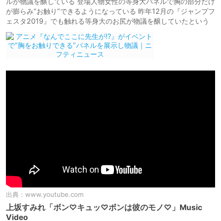
ルが物議を醸している 登場人物女性の等身大パネルで胸の部分だけ
が膨らみ“お触り”できるようになっている 昨年12月の『ジャンプフ
ェスタ2019』でも触れる等身大のお尻が物議を醸していたという
出典：
www.youtube.com
上坂すみれ「ボン♡キュッ♡ボンは彼のモノ♡」Music
Video