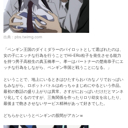
出典：
pbs.twimg.com
「ペンギン王国のダイミダラーのパイロットとして選ばれたのは、
女の子にエッチな行為を行うことでHi-ERo粒子を発生させる能力
を持つ男子高校生の真玉橋孝一。孝一はパートナーの楚南恭子にエ
ッチな行為をしながら、ペンギン帝国と戦うことになる。」

ということで、地上にいるときはひたすらおバカなノリでおっぱい
もみながら、ロボットバトルはめっちゃまじめにやるという作品。
最初の数話の盛り上がりは異常。さすがにおっぱいだけだとマンネ
リ化してくるのですが、三角関係を作ったりロリ幼女を出したり、
最後まで飽きさせないサービス精神があって好きでした。

どちらかというとペンギンの股間がアカンｗ