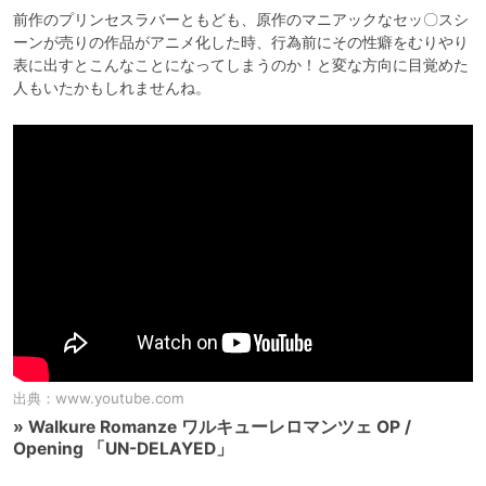
前作のプリンセスラバーともども、原作のマニアックなセッ〇スシ
ーンが売りの作品がアニメ化した時、行為前にその性癖をむりやり
表に出すとこんなことになってしまうのか！と変な方向に目覚めた
人もいたかもしれませんね。
出典：
www.youtube.com
» Walkure Romanze ワルキューレロマンツェ OP /
Opening 「UN-DELAYED」