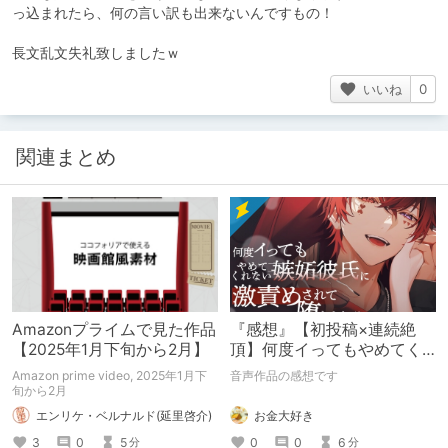
っ込まれたら、何の言い訳も出来ないんですもの！
長文乱文失礼致しましたｗ
いいね
0
関連まとめ
Amazonプライムで見た作品
『感想』【初投稿×連続絶
【2025年1月下旬から2月】
頂】何度イってもやめてく
れない嫉妬彼氏に激責めさ
Amazon prime video, 2025年1月下
音声作品の感想です
れて堕とされる。
旬から2月
お金大好き
エンリケ・ベルナルド(延里啓介)
0
0
6
3
0
5
分
分