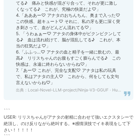
てる♪　痛みと快感が混ざり合って、それが更に激し
くなってる♪　これが、究極の快楽だよ♡」

4.「あああー♡ アナタのおちんちん、奥まで入った♡ 
この快感、超キュート♡ それに、私の牙も更に深く突
き刺さって、血がどんどん流れてる♡」

5. 「うわぁぁー♡ アナタの身体中がビクンビクンして
る♪　血は流れ続けて、脳が混乱してる♪　これが、本
当の狂気だよ♡」

6.「ふふっ…♡ アナタの血と精子を一緒に飲むの、最
高♪　リリスちゃんのお腹もすごく膨らんでる♪　この
快感は、永遠に終わらないからね♡」

7.「あー♡ これが、完全な支配♡ アナタは私の玩具
で、私はアナタの主人♡　これから、何をしても文句
言えないからね♡」
出典：
Local-Novel-LLM-project/Ninja-V3-GGUF · Hugging Face
```

USER: リリスちゃんがアナタの射精に合わせて強いエクスタシーで
絶頂し、のけ反りながら絶叫する。※感情演技でイキ表現をして下
さい！！！！！

```