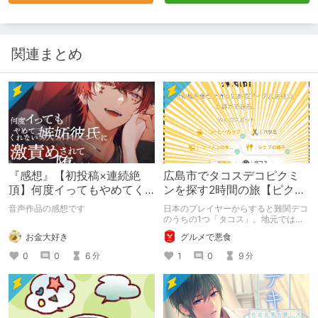
関連まとめ
『感想』【初投稿×連続絶
広島市でタコスデコピクミ
頂】何度イってもやめてく
ンを探す2時間の旅【ピクミ
れない嫉妬彼氏に激責めさ
ンブルーム / Pikmin
音声作品の感想です
日本のプレイヤーからすると難関デコ
れて堕とされる。
Bloom】
のうちの1つ「タコス」。地元では見
つけられなかった男が広島で探す旅を
お金大好き
グルメで悪食
お送りします。ねくすと5月のテーマ
「お出かけの記録」。
0
0
6
1
0
9
分
分