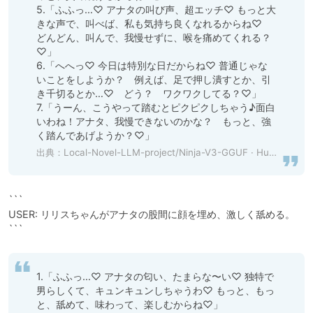
5.「ふふっ…♡ アナタの叫び声、超エッチ♡ もっと大
きな声で、叫べば、私も気持ち良くなれるからね♡　
どんどん、叫んで、我慢せずに、喉を痛めてくれる？
♡」

6.「へへっ♡ 今日は特別な日だからね♡ 普通じゃな
いことをしようか？　例えば、足で押し潰すとか、引
き千切るとか…♡　どう？　ワクワクしてる？♡」

7.「うーん、こうやって踏むとピクピクしちゃう♪面白
いわね！アナタ、我慢できないのかな？　もっと、強
く踏んであげようか？♡」
出典：
Local-Novel-LLM-project/Ninja-V3-GGUF · Hugging Face
```

USER: リリスちゃんがアナタの股間に顔を埋め、激しく舐める。

```
1.「ふふっ…♡ アナタの匂い、たまらな〜い♡ 独特で
男らしくて、キュンキュンしちゃうわ♡ もっと、もっ
と、舐めて、味わって、楽しむからね♡」
