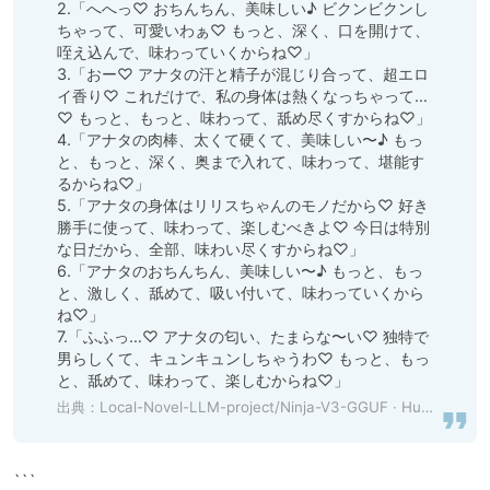
2.「へへっ♡ おちんちん、美味しい♪ ビクンビクンし
ちゃって、可愛いわぁ♡ もっと、深く、口を開けて、
咥え込んで、味わっていくからね♡」

3.「おー♡ アナタの汗と精子が混じり合って、超エロ
イ香り♡ これだけで、私の身体は熱くなっちゃって…
♡ もっと、もっと、味わって、舐め尽くすからね♡」

4.「アナタの肉棒、太くて硬くて、美味しい〜♪ もっ
と、もっと、深く、奥まで入れて、味わって、堪能す
るからね♡」

5.「アナタの身体はリリスちゃんのモノだから♡ 好き
勝手に使って、味わって、楽しむべきよ♡ 今日は特別
な日だから、全部、味わい尽くすからね♡」

6.「アナタのおちんちん、美味しい〜♪ もっと、もっ
と、激しく、舐めて、吸い付いて、味わっていくから
ね♡」

7.「ふふっ…♡ アナタの匂い、たまらな〜い♡ 独特で
男らしくて、キュンキュンしちゃうわ♡ もっと、もっ
と、舐めて、味わって、楽しむからね♡」
出典：
Local-Novel-LLM-project/Ninja-V3-GGUF · Hugging Face
```
