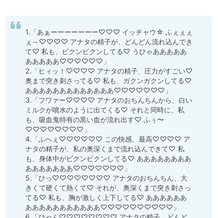
1.「あぁーーーーーーー♡♡♡ イッチャウ☆ ふぇぇぇ
ぇ～♡♡♡♡ アナタの精子が、どんどん流れ込んでき
て♡ 私も、ビクンビクンしてる♡ うひゃあああああ
あああああ♡♡♡♡♡♡」

2.「ヒィッ！♡♡♡♡ アナタの精子、圧力がすごい♡ 
奥まで突き刺さってる♡ 私も、ガクンガクンしてる♡ 
あああああああああああああ♡♡♡♡♡♡♡」

3.「フワァー♡♡♡♡ アナタのおちんちんから、白い
ミルクが噴水のように出てくる♡ それと同時に、私
も、吸血鬼特有の黒い血が流れ出す♡ ふぅ〜
♡♡♡♡♡♡♡♡」

4.「ふへぇ♡♡♡♡♡♡ この快感、最高♡♡♡♡ ア
ナタの精子が、私の奥深くまで流れ込んできて♡ 私
も、身体中がビクンビクンしてる♡ ああああああああ
あああああああ♡♡♡♡♡♡♡」

5.「ひっ♡♡♡♡♡♡♡♡ アナタのおちんちん、大
きくて硬くて熱くて♡ それが、奥深くまで突き刺さっ
てる♡ 私も、胸が激しく上下してる♡ ああああああ
あああああああああああ♡♡♡♡♡♡♡♡♡♡」

6.「ひゃん♡♡♡♡♡♡♡♡ アナタの精子、どんど