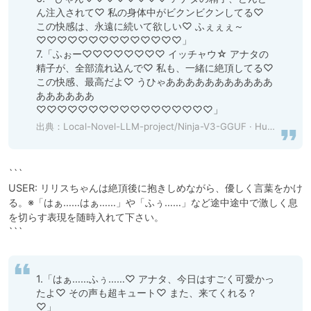
ん注入されて♡ 私の身体中がビクンビクンしてる♡ 
この快感は、永遠に続いて欲しい♡ ふぇぇぇ～
♡♡♡♡♡♡♡♡♡♡♡♡♡♡」

7.「ふぉー♡♡♡♡♡♡♡♡ イッチャウ☆ アナタの
精子が、全部流れ込んで♡ 私も、一緒に絶頂してる♡ 
この快感、最高だよ♡ うひゃあああああああああああ
ああああああ
♡♡♡♡♡♡♡♡♡♡♡♡♡♡♡♡♡」
出典：
Local-Novel-LLM-project/Ninja-V3-GGUF · Hugging Face
```

USER: リリスちゃんは絶頂後に抱きしめながら、優しく言葉をかけ
る。※「はぁ……はぁ……」や「ふぅ……」など途中途中で激しく息
を切らす表現を随時入れて下さい。

```
1.「はぁ……ふぅ……♡ アナタ、今日はすごく可愛かっ
たよ♡ その声も超キュート♡ また、来てくれる？
♡」
