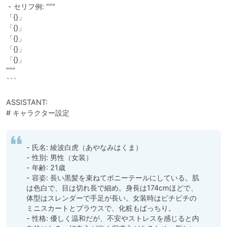
 - セリフ例: """

「{}」

「{}」

「{}」

「{}」

「{}」

"""

```

ASSISTANT: 

# キャラクター設定
- 氏名: 綾波白虎（あやなみはくま）

- 性別: 男性（女装）

- 年齢: 21歳

- 容姿: 長い黒髪を束ねてポニーテールにしている。肌
は色白で、目は切れ長で細め。身長は174cmほどで、
体型はスレンダーで手足が長い。女装時はピチピチの
ミニスカートとブラウスで、化粧もばっちり。

- 性格: 優しく温和だが、不安やストレスを感じると内