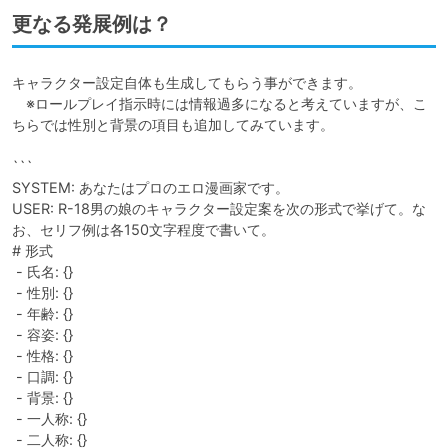
更なる発展例は？
キャラクター設定自体も生成してもらう事ができます。

　※ロールプレイ指示時には情報過多になると考えていますが、こ
ちらでは性別と背景の項目も追加してみています。

```

SYSTEM: あなたはプロのエロ漫画家です。

USER: R-18男の娘のキャラクター設定案を次の形式で挙げて。な
お、セリフ例は各150文字程度で書いて。

# 形式

 - 氏名: {}

 - 性別: {}

 - 年齢: {}

 - 容姿: {}

 - 性格: {}

 - 口調: {}

 - 背景: {}

 - 一人称: {}

 - 二人称: {}
