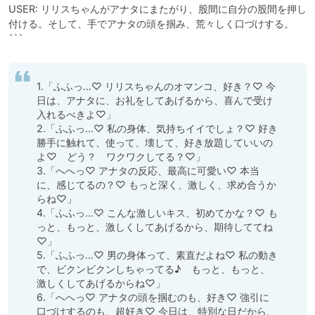
USER: リリスちゃんがアナタにまたがり、股間に自分の股間を押し
付ける。そして、手でアナタの頭を掴み、荒々しく口づけする。

```
1.「ふふっ…♡ リリスちゃんのオマンコ、好き？♡ 今
日は、アナタに、お礼をしてあげるから、喜んで受け
入れるべきよ♡」

2.「ふふっ…♡ 私の身体、気持ちイイでしょ？♡ 好き
勝手に触れて、使って、壊して、好き放題していいの
よ♡　どう？　ワクワクしてる？♡」

3.「へへっ♡ アナタの反応、最高に可愛い♡ 本当
に、感じてるの？♡ もっと深く、激しく、求め合うか
らね♡」

4.「ふふっ…♡ こんな激しいキス、初めてかな？♡ も
っと、もっと、激しくしてあげるから、期待しててね
♡」

5.「ふふっ…♡ 男の身体って、素直だよね♡ 私の動き
で、ビクンビクンしちゃってる♪　もっと、もっと、
激しくしてあげるからね♡」

6.「へへっ♡ アナタの頭を掴むのも、好き♡ 強引に
口づけするのも、超好き♡ 今日は、特別な日だから、