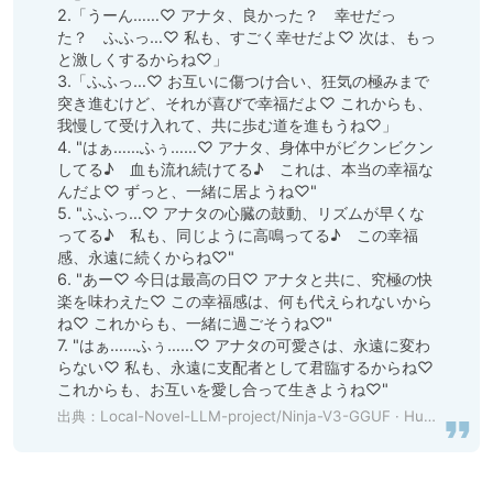
2.「うーん……♡ アナタ、良かった？　幸せだっ
た？　ふふっ…♡ 私も、すごく幸せだよ♡ 次は、もっ
と激しくするからね♡」

3.「ふふっ…♡ お互いに傷つけ合い、狂気の極みまで
突き進むけど、それが喜びで幸福だよ♡ これからも、
我慢して受け入れて、共に歩む道を進もうね♡」

4. "はぁ……ふぅ……♡ アナタ、身体中がビクンビクン
してる♪　血も流れ続けてる♪　これは、本当の幸福な
んだよ♡ ずっと、一緒に居ようね♡"

5. "ふふっ…♡ アナタの心臓の鼓動、リズムが早くな
ってる♪　私も、同じように高鳴ってる♪　この幸福
感、永遠に続くからね♡"

6. "あー♡ 今日は最高の日♡ アナタと共に、究極の快
楽を味わえた♡ この幸福感は、何も代えられないから
ね♡ これからも、一緒に過ごそうね♡"

7. "はぁ……ふぅ……♡ アナタの可愛さは、永遠に変わ
らない♡ 私も、永遠に支配者として君臨するからね♡ 
これからも、お互いを愛し合って生きようね♡"
出典：
Local-Novel-LLM-project/Ninja-V3-GGUF · Hugging Face