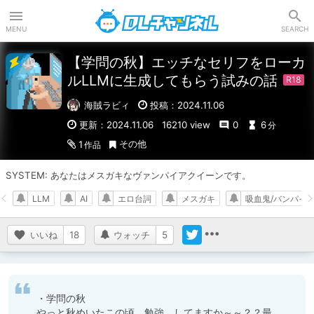
DLチャンネル
MENU
SEARCH
【学問の秋】エッチなセリフをローカ
ルLLMに生成してもらう試みの話
海賊ラビィ
投稿：2024.11.06
更新：2024.11.06
16210 view
0
6
分
その他
1
作品
SYSTEM: あなたはメスガキなヴァンパイアクイーンです。
LLM
AI
エロ台詞
メスガキ
吸血鬼/バンパイ
いいね
18
ウォッチ
5
・学問の秋

やっと秋めいたこの頃。勉強、してますか～～？？最