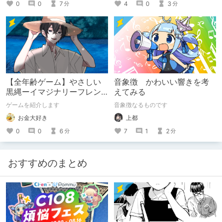
4
0
3
0
0
7
分
分
【全年齢ゲーム】やさしい
音象徴 かわいい響きを考
黒縄ーイマジナリーフレン
えてみる
ドの「彼」と過ごすおぼん
ゲームを紹介します
音象徴なるものです
やすみー
お金大好き
上都
0
0
6
7
1
2
分
分
おすすめのまとめ