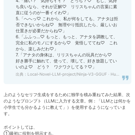
4.「痛い？　気持ちイイ？　どっち？♡　もし、気持
ち良いなら、それが正解♡　リリスちゃんの言葉に素
直に従うのが一番イイわ♡」

5.「へへっ♡ これから、私が何をしても、アナタは拒
否できないからね♡　無理やり抵抗したら、厳しいお
仕置きが必要だからね♡」

6.「ふふっ…♡ もっと、もっと、アナタを調教して、
完全に私のモノにするから♡　覚悟しててね♡　これ
から、楽しみだわ♡」

7.「アナタの身体は、リリスちゃんの玩具だから♡　
好き勝手に触れて、使って、壊して、好き放題してい
いのよ♡　どう？　ワクワクしてる？♡」
出典：
Local-Novel-LLM-project/Ninja-V3-GGUF · Hugging Face
上のようなセリフ生成をするために独学を積み重ねてみた結果、次
のようなプロンプト（LLMに入力する文章。例：「LLMとは何かを
小学生でも分かるように教えて」）を使用するようになっていま
す。
ポイントしては、

①最初に役割を明示する。
