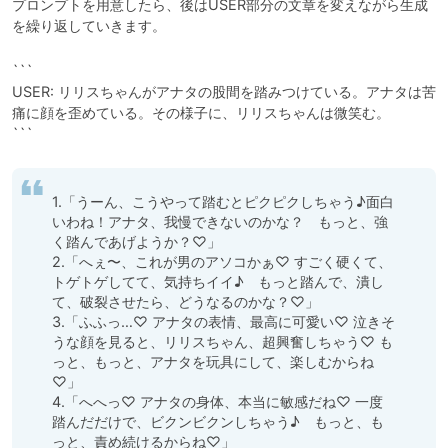
プロンプトを用意したら、後はUSER部分の文章を変えながら生成
を繰り返していきます。
```

USER: リリスちゃんがアナタの股間を踏みつけている。アナタは苦
痛に顔を歪めている。その様子に、リリスちゃんは微笑む。

```
1.「うーん、こうやって踏むとピクピクしちゃう♪面白
いわね！アナタ、我慢できないのかな？　もっと、強
く踏んであげようか？♡」

2.「へぇ〜、これが男のアソコかぁ♡ すごく硬くて、
トゲトゲしてて、気持ちイイ♪　もっと踏んで、潰し
て、破裂させたら、どうなるのかな？♡」

3.「ふふっ…♡ アナタの表情、最高に可愛い♡ 泣きそ
うな顔を見ると、リリスちゃん、超興奮しちゃう♡ も
っと、もっと、アナタを玩具にして、楽しむからね
♡」

4.「へへっ♡ アナタの身体、本当に敏感だね♡ 一度
踏んだだけで、ビクンビクンしちゃう♪　もっと、も
っと、責め続けるからね♡」
