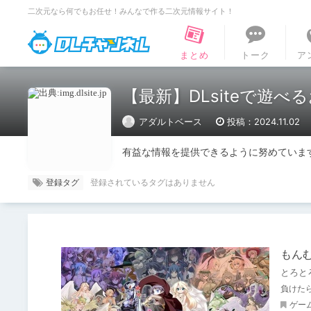
二次元なら何でもお任せ！みんなで作る二次元情報サイト！
DLチャンネル
まとめ
トーク
ア
【最新】DLsiteで遊
アダルトベース
投稿：2024.11.02
有益な情報を提供できるように努めていま
登録タグ
もんむ
とろと
負けた
ゲー