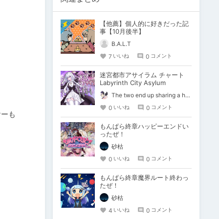
【他薦】個人的に好きだった記
事【10月後半】
B.A.L.T
7
0
いいね
コメント
迷宮都市アサイラム チャート
Labyrinth City Asylum
The two end up sharing a happy kiss【二人は幸せな接吻をして終了】
0
0
いいね
コメント
ヤーも
もんぱら終章ハッピーエンドい
ったぜ！
砂枯
0
0
いいね
コメント
もんぱら終章魔界ルート終わっ
たぜ！
砂枯
4
0
いいね
コメント