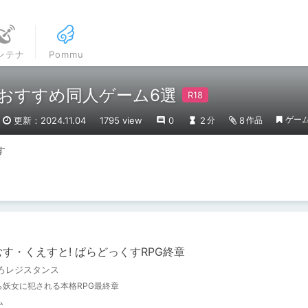
ンテナ
Pommu
べるおすすめ同人ゲーム6選
ゲー
更新：2024.11.04
1795 view
0
2
8
分
作品
す
す・くえすと! ぱらどっくすRPG終章
ろレジスタンス
ら妖女に犯される本格RPG最終章
ム