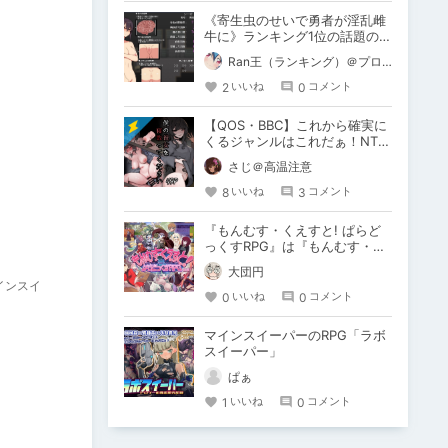
《寄生虫のせいで勇者が淫乱雌
牛に》ランキング1位の話題の新
作 リーゼと試練の街 レビュ
Ran王（ランキング）＠プロステートチップ自作研究者
ー
2
0
いいね
コメント
【QOS・BBC】これから確実に
くるジャンルはこれだぁ！NTR
からの派生！
さじ＠高温注意
8
3
いいね
コメント
『もんむす・くえすと! ぱらど
っくすRPG』は『もんむす・く
えすと!』を知らなくても楽しめ
大団円
るのか
インスイ
0
0
いいね
コメント
マインスイーパーのRPG「ラボ
スイーパー」
ぱぁ
1
0
いいね
コメント