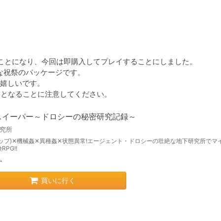
ことになり、今回は即購入してプレイすることにしました。

祝祭のパッケージです。

嬉しいです。

必要となることに注意してください。
スイーパー～ドロシーの秘密研究記録～
研究所
ラップ)✕機械姦✕異種姦✕状態異常!エージェント・ドロシーの壮絶な地下研究所でマ
PG!!
ム
買いに行く