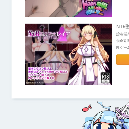
NTR
詠村碧
借金返
ゲー