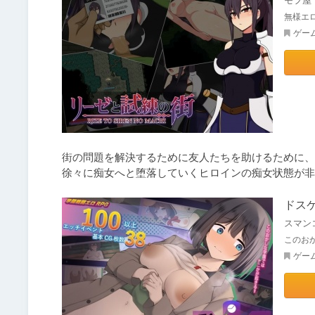
モフ屋
無様エロ
ゲー
街の問題を解決するために友人たちを助けるために、
徐々に痴女へと堕落していくヒロインの痴女状態が非
ドス
スマン
このお
ゲー