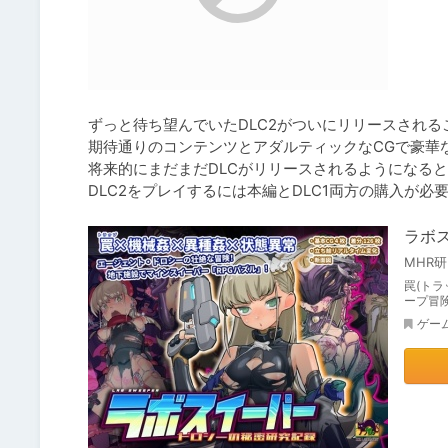
ずっと待ち望んでいたDLC2がついにリリースされる
期待通りのコンテンツとアダルティックなCGで豪華な
将来的にまだまだDLCがリリースされるようになると
DLC2をプレイするには本編とDLC1両方の購入が
ラボ
MHR
罠(ト
ープ冒険R
ゲー