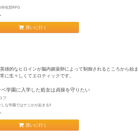
特化型RPG
ム
買いに行く
英雄的なヒロインが脳内媚薬卵によって制御されるところから始
常に生々しくてエロティックです。
ケベ学園に入学した処女は貞操を守りたい
コフ
かしな学園ではナニかが起きる!!
ム
買いに行く