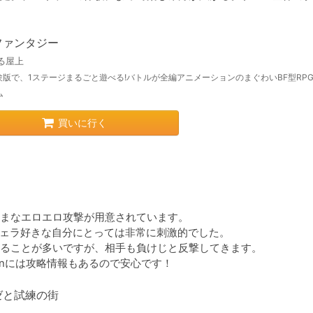
ファンタジー
る屋上
験版で、1ステージまるごと遊べる!バトルが全編アニメーションのまぐわいBF型RPG
ム
買いに行く
まなエロエロ攻撃が用意されています。

ェラ好きな自分にとっては非常に刺激的でした。

ることが多いですが、相手も負けじと反撃してきます。

enには攻略情報もあるので安心です！
ゼと試練の街