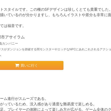
トスタイルです。この種のSFデザインは珍しくとても貴重でした。
描いているのが分かりますし、もちろんイラストや差分も非常に
ては福音です。
都市アサイラム
義カンパニー
リスがダンジョンを踏破する間モンスターやエッチなNPCにあれこれされるアクショ
ム
買いに行く
ーム進行がスムーズである。

がっているため、没入感があり適度な難易度で楽しめる。

足。プレイヤーの体験によって楽しみ方が広がる。ゲーム全体の