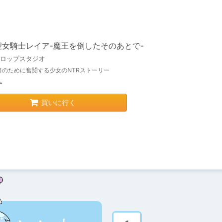
聖女騎士レイア-魔王を倒したそのあとで-
/ロップスタジオ
済のために奮闘する少女のNTRストーリー
ム
買いに行く