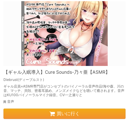
【ギャル入眠導入】Cure Sounds-乃々亜【ASMR】
Diebrust(ディーブルスト)
ギャル店員×ASMR専門店がコンセプトのバイノーラル音声作品!海や森、川の
音、マッチ、貝殻、密着耳舐め、メンズメイクなどを聴いて癒されます。音声
はKU100バイノーラルマイク録音。CV:一之瀬りと
音声
買いに行く