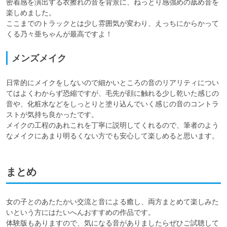
密着感を演出する衣擦れの音を背景に、ねっとり感強めの舐め音を
楽しめました。

ここまでのトラックとは少し雰囲気が変わり、えっちにからかって
くる乃々亜ちゃんが最高ですよ！
メンズメイク
日常的にメイクをしないので細かいところの音のリアリティについ
てはよくわからず恐縮ですが、毛先が顔に触れる少し乾いた感じの
音や、化粧水などをしっとりと塗り込んでいく感じの音のコントラ
ストが気持ち良かったです。

メイクの工程のあれこれを丁寧に説明してくれるので、筆者のよう
なメイクにあまり明るくない方でも安心して楽しめると思います。
まとめ
女の子とのあたたかい交流と音による癒し、両方まとめて楽しみた
いという方にはたいへんおすすめの作品です。

体験版もありますので、気になる音がありましたらぜひご試聴して