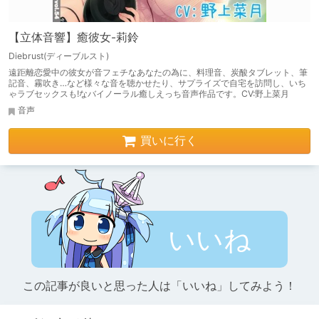
【立体音響】癒彼女-莉鈴
Diebrust(ディーブルスト)
遠距離恋愛中の彼女が音フェチなあなたの為に、料理音、炭酸タブレット、筆
記音、霧吹き…など様々な音を聴かせたり、サプライズで自宅を訪問し、いち
ゃラブセックスも!なバイノーラル癒しえっち音声作品です。CV:野上菜月
音声
買いに行く
いいね
この記事が良いと思った人は「いいね」してみよう！