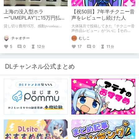
上海の没入型ホラ
【祝50回】7年半チクニー音
ー”UMEPLAY”に15万円払っ
声をレビューし続けた人
たら、2作品とも号泣した※
貸し切り費用15万、感動𝓹𝓻𝓲𝓬𝓮𝓵𝓮𝓼𝓼....
大体隔月で投稿してきた『チクニー音
ネタバレなし
声作品レビュー』がついに【その
50】を迎えました！ 約7年半チクニー
チャオチー
むしこ
し続け、おシコり報告をしてきただけ
ですけど記念は記念。 皆様への感謝
5
0
12
17
0
11
分
分
を伝えたり、これまでの投稿を振り返
ります。
DLチャンネル公式まとめ