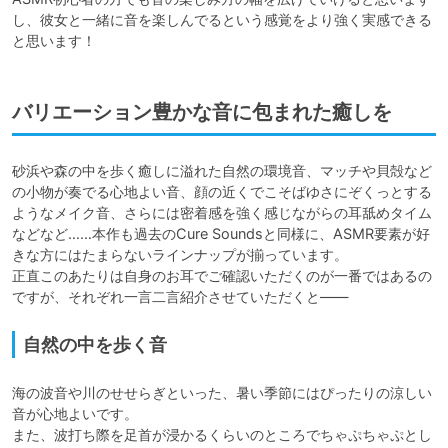
し、彼女と一緒に音を楽しんでるという感覚をより強く実感できる
と思います！
バリエーション豊かな音に包まれた癒しを
砂浜や森の中を歩く癒しに溢れた自然の環境音、マッチや貝殻など
の小物が奏でる心地よい音、顔の近くでこそばゆさにぞくっとする
ようなメイク音、さらには密着感を強く感じながらの耳舐めタイム
などなど……本作も過去のCure Soundsと同様に、ASMR要素が好
きな方にはたまらないラインナップが揃っています。

正直このあたりは自身のお耳でご確認いただくのが一番ではあるの
ですが、それぞれ一言二言紹介させていただくと――
自然の中を歩く音
海の波音や川のせせらぎといった、暑い季節にはぴったりの涼しい
音が心地よいです。

また、波打ち際を足首が浸かるくらいのところでちゃぷちゃぷとし