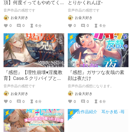
頂】何度イってもやめてく
とりかくれんぼ-
れない嫉妬彼氏に激責めさ
音声作品の感想です
音声作品の感想です
れて堕とされる。
お金大好き
お金大好き
0
0
6
0
0
6
分
分
『感想』【理性崩壊♦️淫魔教
『感想』ガサツな友哉の素
育】Case.5 クリバイブとデ
顔は夜だけ
ィルドで鬼責めしてくる敬
音声作品の感想です
音声作品の感想になります。
語お兄さん。火照
お金大好き
お金大好き
0
0
6
0
0
6
分
分