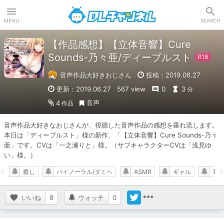
DLチャンネル
MENU
SEARCH
【作品感想】【立体音響】Cure
Sounds-乃々亜/ディーブルスト
音声作品大好きおじさん
投稿：2019.06.27
更新：2019.06.27
567 view
0
3
分
音声
4
作品
音声作品大好きなおじさんが、視聴した音声作品の感想を垂れ流します。

本日は「ディーブルスト」様の新作、「【立体音響】Cure Sounds-乃々
亜」です。CVは「一之瀬りと」様。（サブキャラクターCVは「浅見ゆ
い」様。）
癒し
バイノーラル/ダミヘ
ASMR
ギャル
耳
いいね
8
ウォッチ
0