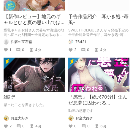
【新作レビュー】地元のギ
予告作品紹介 耳かき処 -苺
ャルとひと夏の思い出では
風-
終わらせたくない【巨乳大
爆乳ギャルお姉さんの暮らす海辺の地
SWEETHOLIQUEさんから発売予定の
好き屋】
元へ戻った3日間〜全肯定ぬるぬるパ
全年齢対象音声作品、耳かき処-苺風-
イズリで癒されて〜の新作レビューで
の紹介記事です。
性癖の宝石箱
76421
す。
1
0
4
2
0
4
分
分
雑記³
『感想』【総尺70分!】歪ん
だ悪夢に囚われる
思ったことを書きました。
【LIVE2D×バイノーラル音
動画の感想です
声×フルアニメーション】
お金大好き
お金大好き
2
0
4
0
0
6
分
分