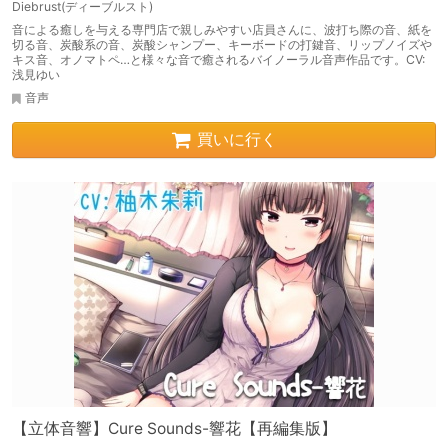
Diebrust(ディーブルスト)
音による癒しを与える専門店で親しみやすい店員さんに、波打ち際の音、紙を
切る音、炭酸系の音、炭酸シャンプー、キーボードの打鍵音、リップノイズや
キス音、オノマトペ…と様々な音で癒されるバイノーラル音声作品です。CV:
浅見ゆい
音声
買いに行く
【立体音響】Cure Sounds-響花【再編集版】