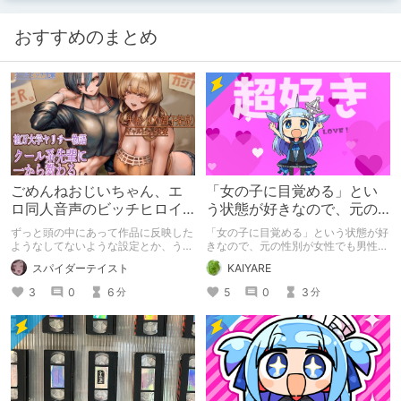
おすすめのまとめ
ごめんねおじいちゃん、エ
「女の子に目覚める」とい
ロ同人音声のビッチヒロイ
う状態が好きなので、元の
ンに名前使って～過去作品
性別が女性でも男性でも問
ずっと頭の中にあって作品に反映した
「女の子に目覚める」という状態が好
コンセプトを思い出そう～
題ない話
ようなしてないような設定とか、うち
きなので、元の性別が女性でも男性で
のヒロイン達の名づけの法則とかを頭
も問題ない話
スパイダーテイスト
KAIYARE
の中の映●研の金●さんに「そこにあ
っちゃいけねえんだよ」といわれたの
3
0
6
5
0
3
分
分
でとりあえず垂れ流します。