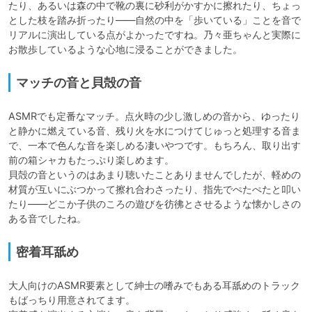
たり、あるいは森の中で靴の裏に砂利がかすかに擦れたり、ちょっ
とした枝を踏み折ったり――自然の中を「歩いている」ことを音で
リアルに演出している点がよかったですね。乃々亜ちゃんと実際に
お散歩しているような心地に浸ることができました。
マッチの音と貝殻の音
ASMRでも定番なマッチ。点火時の少し激しめの音から、ゆったり
と静かに燃えている音、残り火を水につけてじゅっと処理する音ま
で、一本で色んな音を楽しめる凄いやつです。もちろん、取り出す
前の箱シャカもたっぷり楽しめます。

貝殻の音というのはあまり聴いたことありませんでしたが、軽めの
材質が互いにぶつかって擦れ合わさったり、指先でぺたぺたと叩い
たり――どこか子供のころの遊びを彷彿とさせるような懐かしさの
ある音でしたね。
密着耳舐め
大人向けのASMR要素として紳士の嗜みでもある耳舐めのトラック
もばっちり用意されてます。
