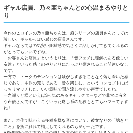
ギャル店員、乃々亜ちゃんとの心温まるやりと
り
今作のヒロインの乃々亜ちゃんは、癒シリーズの店員さんとしては
珍しい、ギャルっぽい感じの店員さんです。

ギャルならではの気安い距離感で気さくに話しかけてきてくれるの
がとってもいいですね。

「お客さんと店員」というよりは、「音フェチに理解のある優しい
友達」といった感じのやりとりにたっぷり癒されること間違いなし
です。

一方で、トークのテンションは騒がしすぎることなく落ち着いた感
じであり、本作の売りである「音を楽しむ」というコンセプトにば
っちりマッチした、いい意味で聞き流しやすい声音でしたね。

一之瀬りと様といえばSっ気のあるキャラクターなどで非常に有名
な声優さんですが、こういった癒し系の配役もとてもハマってます
ね！

また、本作で味わえる多種多様な音について、彼女なりの「聴きど
ころ」を折に触れて補足してくれるのも良かったです。

ASMR初心者の方でも音の楽しみ方の幅を広げていけると思います