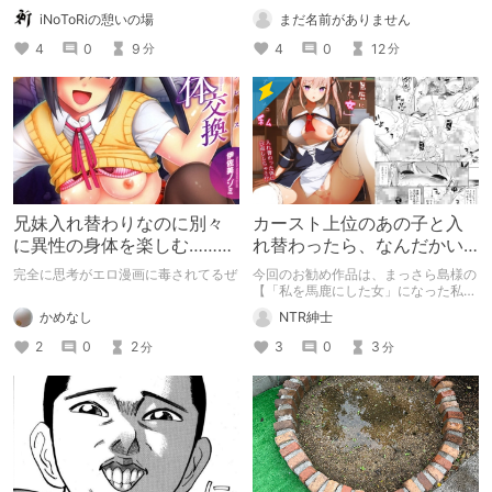
iNoToRiの憩いの場
まだ名前がありません
4
0
9
4
0
12
分
分
兄妹入れ替わりなのに別々
カースト上位のあの子と入
に異性の身体を楽しむ……だ
れ替わったら、なんだかい
と……
い感じ！
完全に思考がエロ漫画に毒されてるぜ
今回のお勧め作品は、まっさら島様の
【「私を馬鹿にした女」になった私】
になります。 一般的な肉体入れ替え
かめなし
NTR紳士
は、「男性と女性」ですが、本作では
「女性と女性」です。 そういう意味
2
0
2
3
0
3
分
分
で、比較的に抵抗感がない作品となっ
ています。