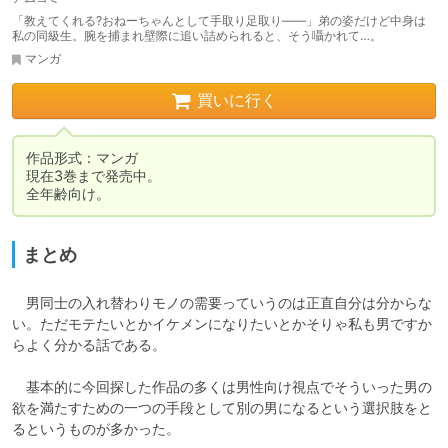
「教えてくれる?おねーちゃんとして手取り足取り――」弟の姿だけど中身は
私の同級生。腕を捕まれ壁際に追い詰められると、そう囁かれて…。
マンガ
買いに行く
作品形式：マンガ

現在3巻まで発売中。

全年齢向け。
まとめ
　男同士の入れ替わりモノの需要っていうのは正直自分は分からな
い。ただモテたいとかイケメンになりたいとかそりゃ私も男ですか
らよく分かる話である。

　基本的に今回探した作品の多くは男性向け視点でそういった男の
欲を満たすための一つの手段として別の男になるという選択肢をと
るというものが多かった。
