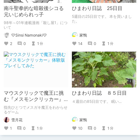
南斗聖拳的な暗殺後シコる
ひまわり日誌 25日目
元いじめられっ子
5週目の25日目です。 本を買いまし
た。
98年～01年連載漫画「殺し屋1」につ
いて
家鴨
♡Sinsi Namonaki♡
14
0
1
2
0
1
分
分
マウスクリックで魔王に挑
ひまわり日誌 ８５日目
む『メスモンクリッカー』
４週目の85日目です。 眠い...
体験版プレイしてみた
指先ひとつでメスガキ魔王をわからせ
るゲーム
雪月花
家鴨
1
0
1
10
0
1
分
分