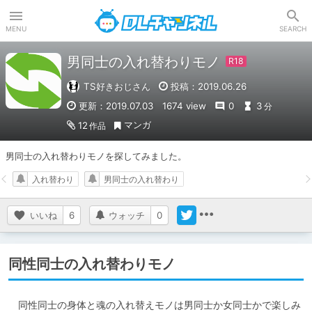
DLチャンネル
MENU
SEARCH
男同士の入れ替わりモノ
TS好きおじさん
投稿：2019.06.26
更新：2019.07.03
1674 view
0
3
分
マンガ
12
作品
男同士の入れ替わりモノを探してみました。
入れ替わり
男同士の入れ替わり
いいね
6
ウォッチ
0
同性同士の入れ替わりモノ
　同性同士の身体と魂の入れ替えモノは男同士か女同士かで楽しみ