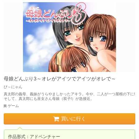
母娘どんぶり3～オレがアイツでアイツがオレで～
び～にゃん
真太郎の義母、義妹がうらやましかったアキラ。今や、二人が一つ屋根の下に!
そして、真太郎にも巫女さん母娘（双子!）が急接近。
ゲーム
買いに行く
作品形式：アドベンチャー