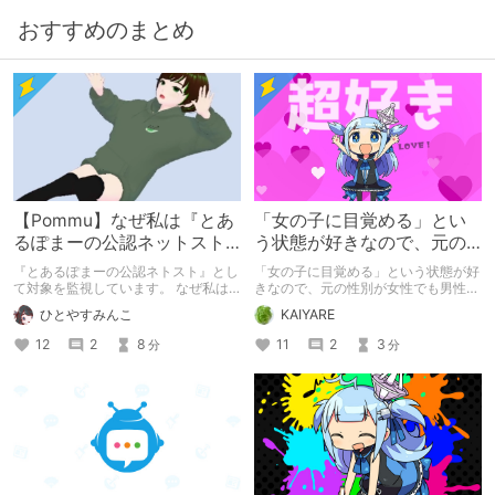
おすすめのまとめ
【Pommu】なぜ私は『とあ
「女の子に目覚める」とい
るぽまーの公認ネットスト
う状態が好きなので、元の
ーカー』になったのか【出
性別が女性でも男性でも問
『とあるぽまーの公認ネトスト』とし
「女の子に目覚める」という状態が好
会い編】
題ない話
て対象を監視しています。 なぜ私は
きなので、元の性別が女性でも男性で
このような行動をとるに至ったのか。
も問題ない話
ひとやすみんこ
KAIYARE
これまでのあゆみを振り返ります。
12
2
8
11
2
3
分
分