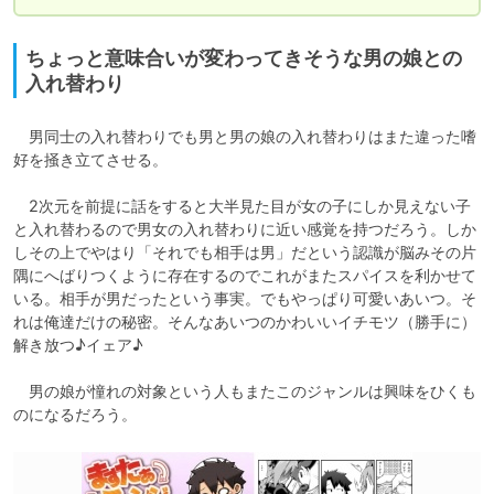
ちょっと意味合いが変わってきそうな男の娘との
入れ替わり
　男同士の入れ替わりでも男と男の娘の入れ替わりはまた違った嗜
好を掻き立てさせる。

　2次元を前提に話をすると大半見た目が女の子にしか見えない子
と入れ替わるので男女の入れ替わりに近い感覚を持つだろう。しか
しその上でやはり「それでも相手は男」だという認識が脳みその片
隅にへばりつくように存在するのでこれがまたスパイスを利かせて
いる。相手が男だったという事実。でもやっぱり可愛いあいつ。そ
れは俺達だけの秘密。そんなあいつのかわいいイチモツ（勝手に）
解き放つ♪イェア♪

　男の娘が憧れの対象という人もまたこのジャンルは興味をひくも
のになるだろう。