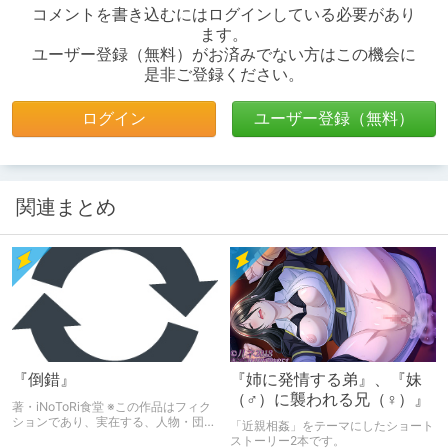
コメントを書き込むにはログインしている必要があり
ます。
ユーザー登録（無料）がお済みでない方はこの機会に
是非ご登録ください。
ログイン
ユーザー登録（無料）
関連まとめ
『倒錯』
『姉に発情する弟』、『妹
（♂）に襲われる兄（♀）』
著・iNoToRi食堂 ※この作品はフィク
ションであり、実在する、人物・団体
「近親相姦」をテーマにしたショート
とは一切関係ありません。
ストーリー2本です。