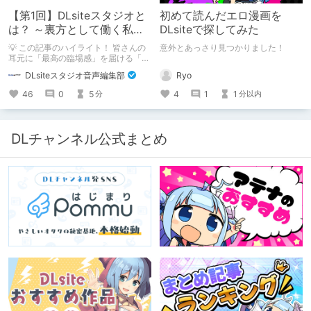
【第1回】DLsiteスタジオと
初めて読んだエロ漫画を
は？ ～裏方として働く私た
DLsiteで探してみた
ちの紹介
💡 この記事のハイライト！ 皆さんの
意外とあっさり見つかりました！
耳元に「最高の臨場感」を届ける「サ
ウンドエンジニアの仕事」のリアルな
Ryo
DLsiteスタジオ音声編集部
舞台裏を大公開！ スマートな専門
職……と思いきや、実態は「音の変態
4
1
1
46
0
5
分以内
分
（褒め言葉）」が集まるチーム！？
成人男性スタッフがダミヘに抱きつ
き、スタジオにアダルトグッズが転が
る超大真面目な理由とは？ クオリテ
DLチャンネル公式まとめ
ィ向上のための、ちょっとシュールな
（？）試行錯誤をたっぷりご紹介しま
す！