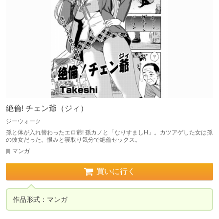
絶倫! チェン爺（ジィ）
ジーウォーク
孫と体が入れ替わったエロ爺! 孫カノと「なりすましH」。カツアゲした女は孫
の彼女だった。恨みと寝取り気分で絶倫セックス。
マンガ
買いに行く
作品形式：マンガ