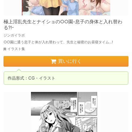
極上淫乱先生とナイショの○○園-息子の身体と入れ替わ
る?!-
ジンガイラボ
○○園に通う息子と体が入れ替わって、先生と秘密のお昼寝タイム…!
イラスト集
買いに行く
作品形式：CG・イラスト