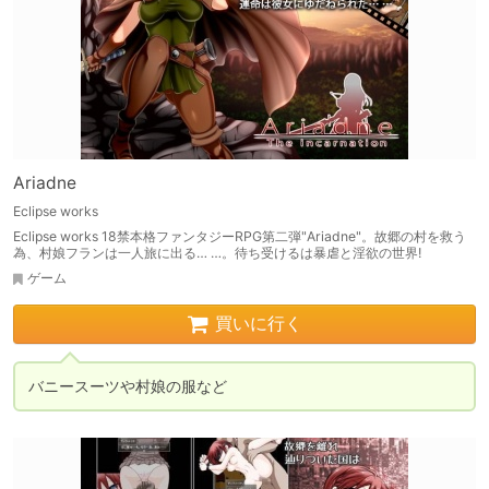
Ariadne
Eclipse works
Eclipse works 18禁本格ファンタジーRPG第二弾"Ariadne"。故郷の村を救う
為、村娘フランは一人旅に出る… …。待ち受けるは暴虐と淫欲の世界!
ゲーム
買いに行く
バニースーツや村娘の服など