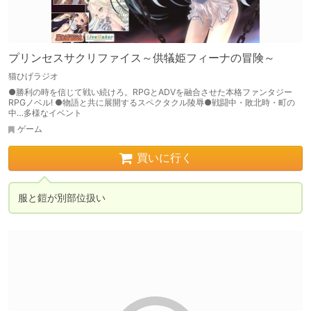
プリンセスサクリファイス～供犠姫フィーナの冒険～
猫ひげラジオ
●勝利の時を信じて戦い続けろ。RPGとADVを融合させた本格ファンタジー
RPGノベル! ●物語と共に展開するスペクタクル陵辱●戦闘中・敗北時・町の
中…多様なイベント
ゲーム
買いに行く
服と鎧が別部位扱い