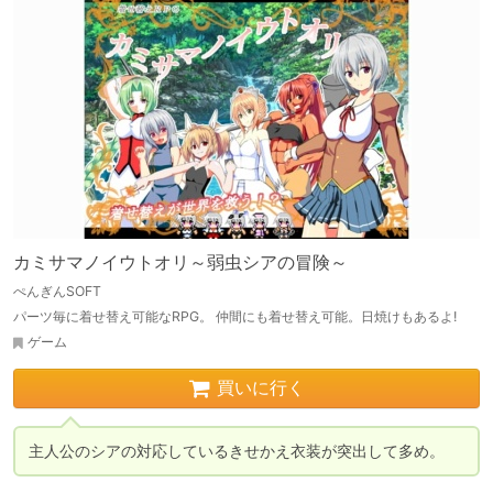
カミサマノイウトオリ～弱虫シアの冒険～
ぺんぎんSOFT
パーツ毎に着せ替え可能なRPG。 仲間にも着せ替え可能。日焼けもあるよ!
ゲーム
買いに行く
主人公のシアの対応しているきせかえ衣装が突出して多め。