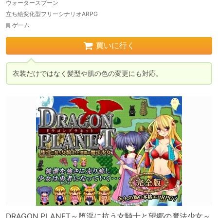
ウォータースプーン
立ち絵変化型フリーシナリオARPG
ゲーム
買いに行く
衣装だけではなく髪型や肌の色の変更にも対応。
DRAGON PLANET～堕淫に抗う女騎士と望郷の魔法少女～