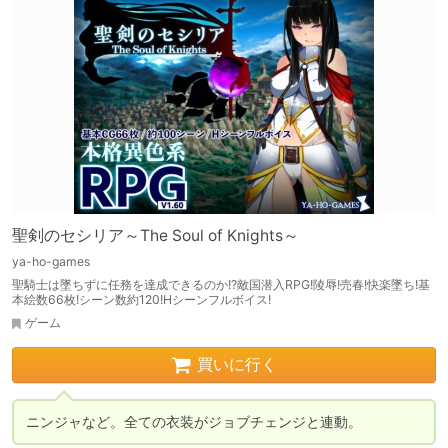
聖剣のセシリア～The Soul of Knights～
ya-ho-games
聖騎士は墜ちずに任務を達成できるのか!?敵国潜入RPG!陵辱!売春!快楽墜ち!基
本絵数66枚!シーン数約120!Hシーンフルボイス!
ゲーム
買いに行く
ニンジャなど。全ての衣装がジョブチェンジと連動。