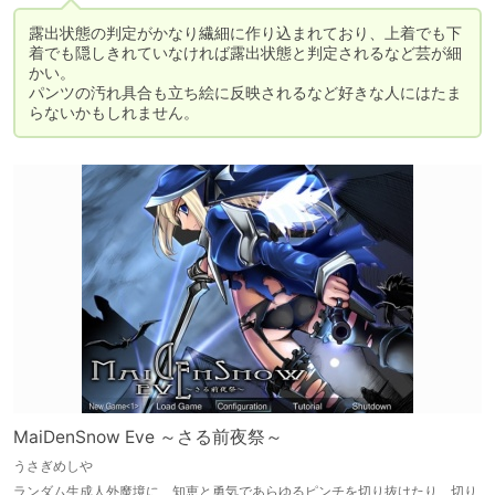
露出状態の判定がかなり繊細に作り込まれており、上着でも下
着でも隠しきれていなければ露出状態と判定されるなど芸が細
かい。

パンツの汚れ具合も立ち絵に反映されるなど好きな人にはたま
らないかもしれません。
MaiDenSnow Eve ～さる前夜祭～
うさぎめしや
ランダム生成人外魔境に、知恵と勇気であらゆるピンチを切り抜けたり、切り