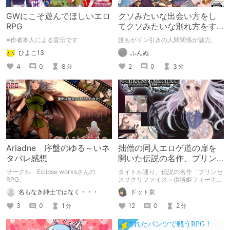
GWにこそ遊んでほしいエロ
クソみたいな出会い方をし
RPG
てクソみたいな別れ方をす
るエロゲ
※作者本人による宣伝です
誰もがドン引きの人間関係が魅力。
ひよこ13
ふんぬ
4
0
8
2
0
3
分
分
Ariadne 序盤のゆる～いネ
拙僧の同人エロゲ道の扉を
タバレ感想
開いた伝説の名作、プリン
セスサクリファイスについ
サークル Eclipse worksさんの
タイトル通り、伝説の名作「プリンセ
て語ってみる。
RPG。
スサクリファイス～供犠姫フィーナの
冒険～」について語ってみたいと思い
名もなき紳士ではなく・・・
ドット京
ます。 このゲームが、拙僧の同人エ
ロゲ道のはじまりの作品でした……。
3
0
1
12
0
2
分
分