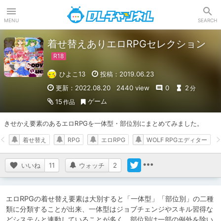
DLチャンネル
MENU
SEARCH
着せ替えありエロRPGセレクション
ひよこ13
投稿：2019.06.23
更新：2022.08.20
2440 view
0
2
分
ゲーム
15
作品
きせかえ要素のあるエロRPGを一体型・部位別にまとめてみました。
着せ替え
RPG
エロRPG
WOLF RPGエディター
いいね
11
ウォッチ
2
エロRPGの着せ替え要素は大別すると「一体型」「部位別」の二種
類に分類することが出来、一体型はジョブチェンジやスキル習得な
どシステムと連動していることが多く、部位別は一部の例外を除い