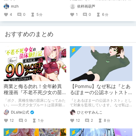
の相違点、初心者が躓きやすい攻略ポ
mzh
依样画葫芦
イント、の2点から紹介。 免费游
戏“メイデンスノウの妖怪大魔境”的解
4
0
5
1
0
6
分
分
说、与“MaidenSnowEve”的不同点，
初学者屡踬的重点。
おすすめのまとめ
商業と侮る勿れ！全年齢異
【Pommu】なぜ私は『とあ
種漫画『不老不死少女の苗
るぽまーの公認ネットスト
床旅行記』新刊記念1～3巻
ーカー』になったのか【出
「ボク、異種生物の苗床になってみた
『とあるぽまーの公認ネトスト』とし
90%オフクーポン配布中✨
会い編】
い」――天才少女プルートは苗床願望
て対象を監視しています。 なぜ私は
を叶えるため、不老不死の体を手に入
このような行動をとるに至ったのか。
DLsite公式
ひとやすみんこ
れた！ 話題沸騰の全年齢苗床コミッ
これまでのあゆみを振り返ります。
クスの新刊が発売開始！ それを記念
12
0
1
12
2
8
分
分
して1～3巻まで90%OFFクーポン配
布いたします！ まだ本作品未体験の
皆さん、多分お好きです。ぜひお試し