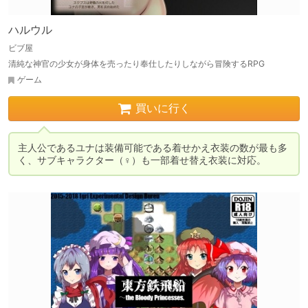
ハルウル
ビブ屋
清純な神官の少女が身体を売ったり奉仕したりしながら冒険するRPG
ゲーム
買いに行く
主人公であるユナは装備可能である着せかえ衣装の数が最も多
く、サブキャラクター（♀）も一部着せ替え衣装に対応。