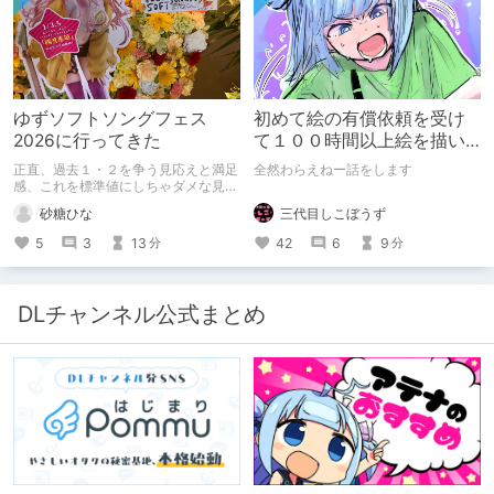
ください。
ゆずソフトソングフェス
初めて絵の有償依頼を受け
2026に行ってきた
て１００時間以上絵を描い
た話
正直、過去１・２を争う見応えと満足
全然わらえねー話をします
感、これを標準値にしちゃダメな見本
かも
三代目しこぼうず
砂糖ひな
42
6
9
5
3
13
分
分
DLチャンネル公式まとめ