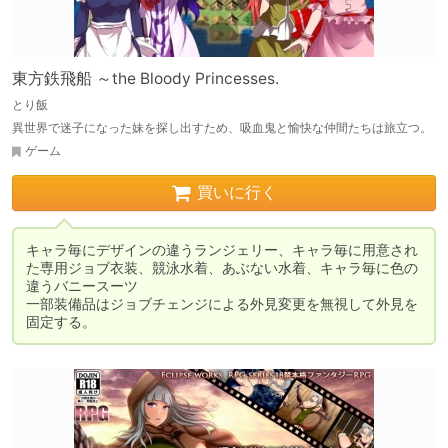
東方鉄飛船 ～the Bloody Princesses.
とり飯
異世界で迷子になった妹を探し出すため、吸血鬼と愉快な仲間たちは旅立つ。
ゲーム
買いに行く
キャラ毎にデザインの違うランジェリー、キャラ毎に用意され
た専用ジョブ衣装、競泳水着、あぶない水着、キャラ毎に色の
違うバニースーツ

一部装備品はジョブチェンジによる外見変更を無視して外見を
固定する。