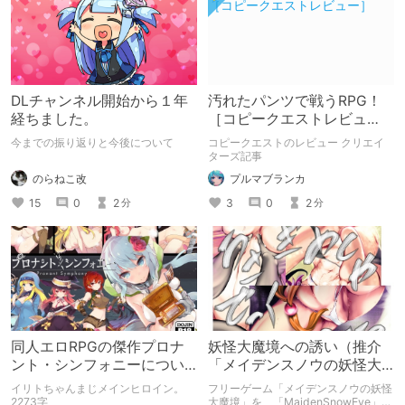
DLチャンネル開始から１年
汚れたパンツで戦うRPG！
経ちました。
［コピークエストレビュ
ー］
今までの振り返りと今後について
コピークエストのレビュー クリエイ
ターズ記事
のらねこ改
プルマブランカ
15
0
2
3
0
2
分
分
同人エロRPGの傑作プロナ
妖怪大魔境への誘い（推介
ント・シンフォニーについ
「メイデンスノウの妖怪大
て語ります
魔境」）
イリトちゃんまじメインヒロイン。
フリーゲーム「メイデンスノウの妖怪
2273字
大魔境」を、「MaidenSnowEve」と