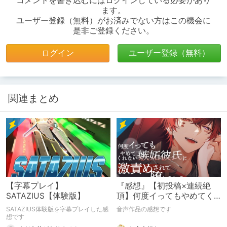
コメントを書き込むにはログインしている必要があり
ます。
ユーザー登録（無料）がお済みでない方はこの機会に
是非ご登録ください。
ログイン
ユーザー登録（無料）
関連まとめ
【字幕プレイ】
『感想』【初投稿×連続絶
SATAZIUS【体験版】
頂】何度イってもやめてく
れない嫉妬彼氏に激責めさ
SATAZIUS体験版を字幕プレイした感
音声作品の感想です
れて堕とされる。
想です