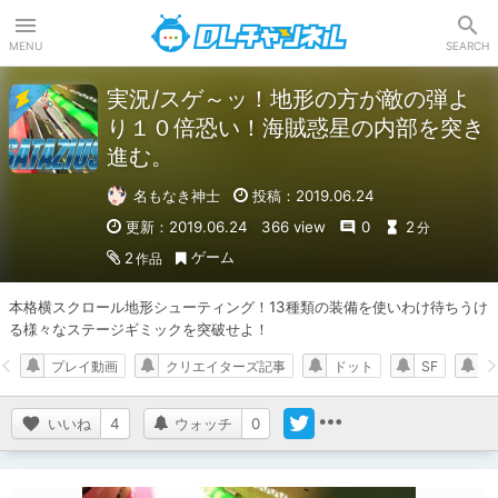
DLチャンネル
MENU
SEARCH
実況/スゲ～ッ！地形の方が敵の弾よ
り１０倍恐い！海賊惑星の内部を突き
進む。
名もなき神士
投稿：2019.06.24
更新：2019.06.24
366 view
0
2
分
ゲーム
2
作品
本格横スクロール地形シューティング！13種類の装備を使いわけ待ちうけ
る様々なステージギミックを突破せよ！
プレイ動画
クリエイターズ記事
ドット
SF
いいね
4
ウォッチ
0