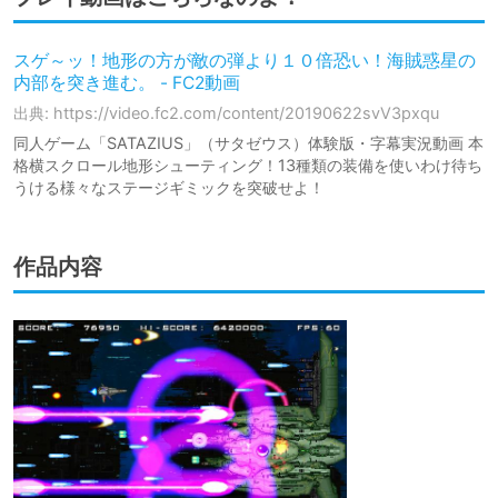
スゲ～ッ！地形の方が敵の弾より１０倍恐い！海賊惑星の
内部を突き進む。 - FC2動画
出典: https://video.fc2.com/content/20190622svV3pxqu
同人ゲーム「SATAZIUS」（サタゼウス）体験版・字幕実況動画 本
格横スクロール地形シューティング！13種類の装備を使いわけ待ち
うける様々なステージギミックを突破せよ！
作品内容