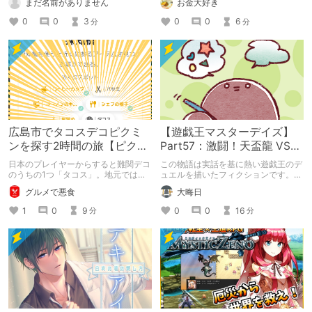
お金大好き
まだ名前がありません
0
0
6
0
0
3
分
分
広島市でタコスデコピクミ
【遊戯王マスターデイズ】
ンを探す2時間の旅【ピクミ
Part57：激闘！天盃龍 VS
ンブルーム / Pikmin
千年D【架空デュエル】
日本のプレイヤーからすると難関デコ
この物語は実話を基に熱い遊戯王のデ
Bloom】
のうちの1つ「タコス」。地元では見
ュエルを描いたフィクションです。
つけられなかった男が広島で探す旅を
（自分用メモ：2025-05-14）
グルメで悪食
大晦日
お送りします。ねくすと5月のテーマ
「お出かけの記録」。
1
0
9
0
0
16
分
分