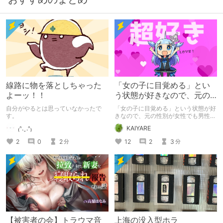
線路に物を落としちゃった
「女の子に目覚める」とい
よーッ！！
う状態が好きなので、元の
性別が女性でも男性でも問
自分がやるとは思っていなかったで
「女の子に目覚める」という状態が好
題ない話
す。
きなので、元の性別が女性でも男性で
も問題ない話
₍ᐢ.ˬ.ᐢ₎
KAIYARE
2
0
2
12
2
3
分
分
【被害者の会】トラウマ音
上海の没入型ホラ