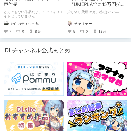
声作品
ー”UMEPLAY”に15万円払っ
たら、2作品とも号泣した※
とんでもない作品だよ。＊アフィリエ
貸し切り費用15万、感動𝓹𝓻𝓲𝓬𝓮𝓵𝓮𝓼𝓼....
ネタバレなし
イトはしていません
チャオチー
純白のティシュ丸
5
0
12
7
0
8
分
分
DLチャンネル公式まとめ