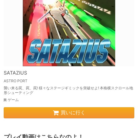
SATAZIUS
ASTRO PORT
襲い来る罠、罠、罠! 様々なステージギミックを突破せよ! 本格横スクロール地
形シューティング
ゲーム
買いに行く
プレイ動画はこちらなのよ！