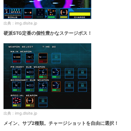
出典：
img.dlsite.jp
硬派STG定番の個性豊かなステージボス！
出典：
img.dlsite.jp
メイン、サブ2種類。チャージショットを自由に選択！