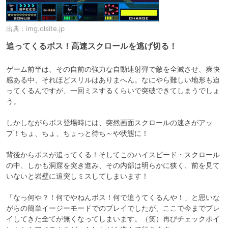
出典：
img.dlsite.jp
追ってくるボス！高速スクロールを逃げ切る！
ゲーム前半は、その自前の強力な自動連射弾で敵を全滅させ、爽快
感ある中、それほどスリルはありまへん。なにやら難しい地形も迫
ってくるんですが、一回ミスするくらいで突破できてしまうでしょ
う。

しかしながらボス登場時には、突然画面スクロールの速さがアッ
プ！ちょ、ちょ、ちょっと待ち～や状態に！

背後からボスが追ってくる！そしてこのハイスピード・スクロール
の中、しかも洞窟を突き進み、その内部は明らかに狭く、前を見て
いないと岩壁に追突しミスしてしまいます！

「なっ何や？！何でやねんボス！何で追うてくるんや！」と思いな
がらの簡単イージーモードでのプレイでしたが、ここで今までプレ
イしてきた全てが無くなってしまいます。（笑）再びチェックポイ