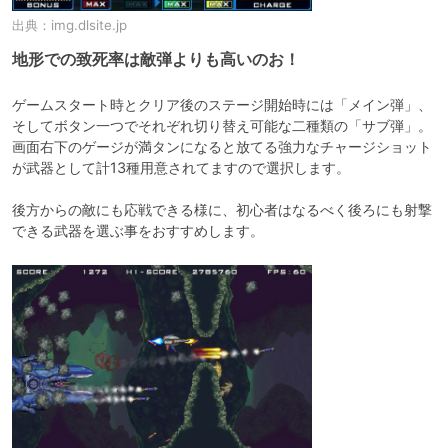
出典：
img.dlsite.jp
地形での致死率は敵弾よりも高いのお！
ゲームスタート時とクリア後のステージ開始時には「メイン弾」、
そしてボタン一つでそれぞれ切り替え可能な二種類の「サブ弾」。
画面右下のゲージが満タンになると放てる強力なチャージショット
が武器として計13種用意されてますので選択します。

後方からの敵にも応戦できる様に、初心者はなるべく後ろにも射撃
できる武器を選ぶ事をおすすめします。