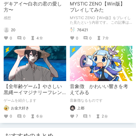
デキアイ〜白衣の君の愛し
MYSTIC ZENO【Win版】
方〜
プレイしてみた
感想
MYSTIC ZENO【Win版】をプレイし
た見たという内容です。 この記事は
通常のクリエイターズ記事です。
20
76421
0
0
4
0
0
7
分
分
【全年齢ゲーム】やさしい
音象徴 かわいい響きを考
黒縄ーイマジナリーフレン
えてみる
ドの「彼」と過ごすおぼん
ゲームを紹介します
音象徴なるものです
やすみー
お金大好き
上都
0
0
6
7
1
2
分
分
おすすめのまとめ