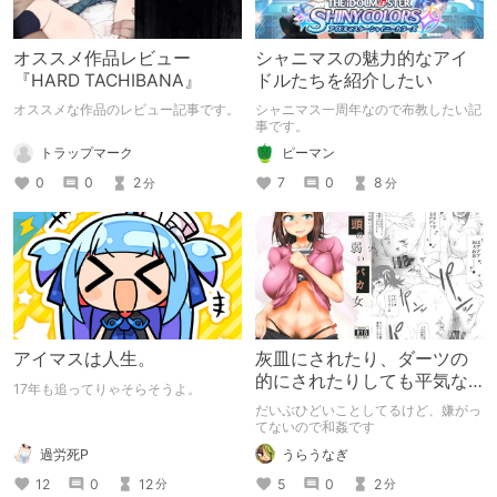
オススメ作品レビュー
シャニマスの魅力的なアイ
『HARD TACHIBANA』
ドルたちを紹介したい
オススメな作品のレビュー記事です。
シャニマス一周年なので布教したい記
事です。
トラップマーク
ピーマン
0
0
2
7
0
8
分
分
アイマスは人生。
灰皿にされたり、ダーツの
的にされたりしても平気な
17年も追ってりゃそらそうよ。
『頭の弱いバカ女』
だいぶひどいことしてるけど、嫌がっ
てないので和姦です
過労死P
うらうなぎ
12
0
12
5
0
2
分
分