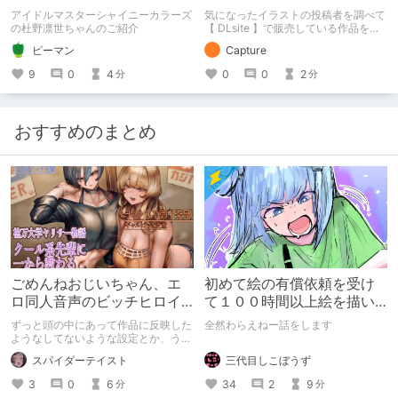
始める【DLsite】
アイドルマスターシャイニーカラーズ
気になったイラストの投稿者を調べて
の杜野凛世ちゃんのご紹介
【 DLsite 】で販売している作品を紹
介する記事です。 投稿者：7010 サー
ピーマン
Capture
クル：箱庭のウラニワ 紹介作品：サ
キュバスに修道服を 他関連作品
9
0
4
0
0
2
分
分
おすすめのまとめ
ごめんねおじいちゃん、エ
初めて絵の有償依頼を受け
ロ同人音声のビッチヒロイ
て１００時間以上絵を描い
ンに名前使って～過去作品
た話
ずっと頭の中にあって作品に反映した
全然わらえねー話をします
コンセプトを思い出そう～
ようなしてないような設定とか、うち
のヒロイン達の名づけの法則とかを頭
三代目しこぼうず
スパイダーテイスト
の中の映●研の金●さんに「そこにあ
っちゃいけねえんだよ」といわれたの
34
2
9
3
0
6
分
分
でとりあえず垂れ流します。