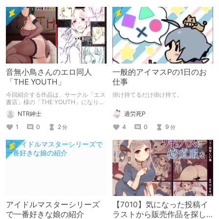
音無小鳥さんのエロ同人
一般的アイマスPの1日のお
「THE YOUTH」
仕事
今回紹介する作品は、サークル「エス
掛け持てるだけ掛け持て。
書店」様の「THE YOUTH」になりま
す。
過労死P
NTR紳士
4
0
9
1
0
2
分
分
アイドルマスターシリーズ
【7010】気になった投稿イ
で一番好きな娘の紹介
ラストから販売作品を探し