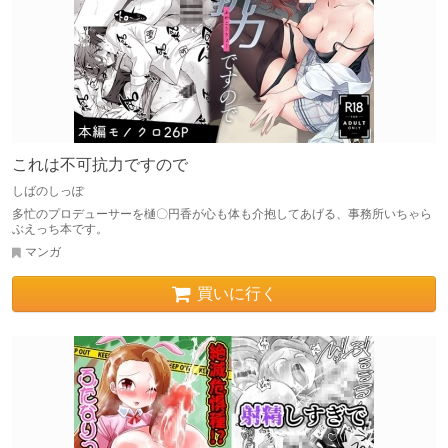
これは不可抗力ですので
しばのしっぽ
多忙のプロデューサーを樋〇円香が心も体も介抱してあげる、事務所いちゃら
ぶえっち本です。
マンガ
買いに行く