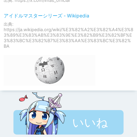
出典: https://x.com/imas_official
アイドルマスターシリーズ - Wikipedia
出典:
https://ja.wikipedia.org/wiki/%E3%82%A2%E3%82%A4%E3%8
3%89%E3%83%AB%E3%83%9E%E3%82%B9%E3%82%BF%E
3%83%BC%E3%82%B7%E3%83%AA%E3%83%BC%E3%82%
BA
いいね