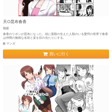
天○昆布春香
猫庭
春香のリボンが昆布になった。頭に藻類の生えた人類のいる驚愕の世界で春香
は仲間の無残な名前と姿を目の当たりにする。
マンガ
買いに行く