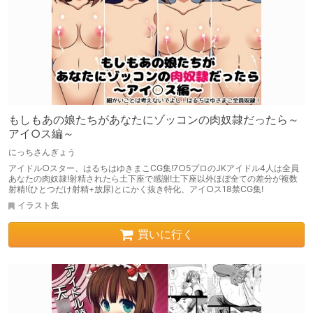
もしもあの娘たちがあなたにゾッコンの肉奴隷だったら～
アイ○ス編～
にっちさんぎょう
アイドル○スター、はるちはゆきまこCG集!7○5プロのJKアイドル4人は全員
あなたの肉奴隷!射精されたら土下座で感謝!土下座以外ほぼ全ての差分が複数
射精!(ひとつだけ射精+放尿)とにかく抜き特化、アイ○ス18禁CG集!
イラスト集
買いに行く