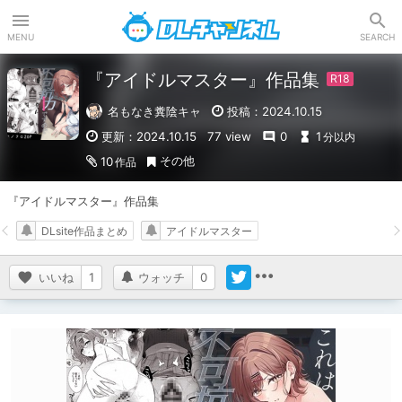
DLチャンネル
MENU
SEARCH
『アイドルマスター』作品集
名もなき糞陰キャ
投稿：2024.10.15
更新：2024.10.15
77 view
0
1
分以内
その他
10
作品
『アイドルマスター』作品集
DLsite作品まとめ
アイドルマスター
いいね
1
ウォッチ
0