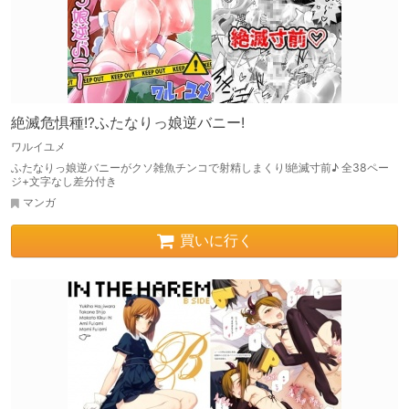
絶滅危惧種!?ふたなりっ娘逆バニー!
ワルイユメ
ふたなりっ娘逆バニーがクソ雑魚チンコで射精しまくり!絶滅寸前♪ 全38ペー
ジ+文字なし差分付き
マンガ
買いに行く