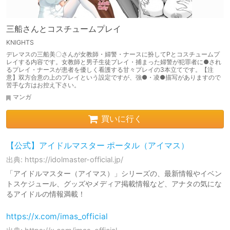
三船さんとコスチュームプレイ
KNIGHTS
デレマスの三船美〇さんが女教師・婦警・ナースに扮してPとコスチュームプ
レイする内容です。女教師と男子生徒プレイ・捕まった婦警が犯罪者に●され
るプレイ・ナースが患者を優しく看護する甘々プレイの3本立てです。【注
意】双方合意の上のプレイという設定ですが、強●・凌●描写がありますので
苦手な方はお控え下さい。
マンガ
買いに行く
【公式】アイドルマスター ポータル（アイマス）
出典: https://idolmaster-official.jp/
「アイドルマスター（アイマス）」シリーズの、最新情報やイベン
トスケジュール、グッズやメディア掲載情報など、アナタの気にな
るアイドルの情報満載！
https://x.com/imas_official