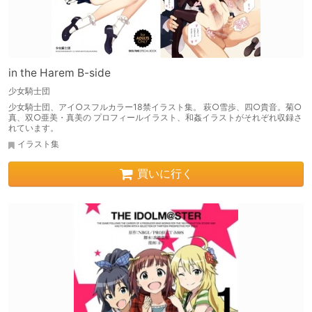
in the Harem B-side
少女騎士団
少女騎士団、アイ○スフルカラー18禁イラスト集。 萩○雪歩、四○貴音。菊○
真、双○亜美・真美の プロフィールイラスト、和姦イラストがそれぞれ収録さ
れています。
イラスト集
買いに行く