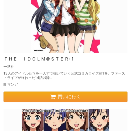
ＴＨＥ ＩＤＯＬＭ＠ＳＴＥＲ: 1
一迅社
13人のアイドルたちを一人ずつ描いていく公式コミカライズ第1巻。ファース
トライブが終わった14話以降…
マンガ
買いに行く