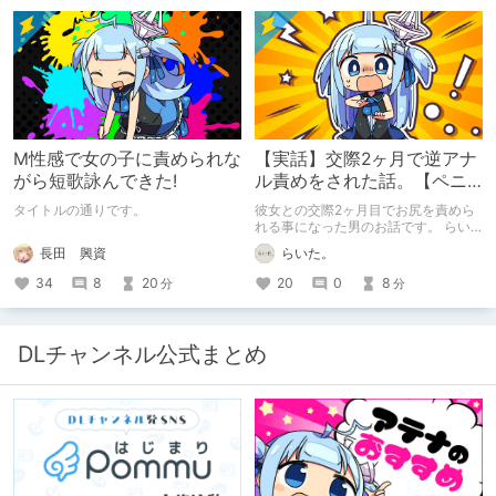
M性感で女の子に責められな
【実話】交際2ヶ月で逆アナ
がら短歌詠んできた!
ル責めをされた話。【ペニ
バン】
タイトルの通りです。
彼女との交際2ヶ月目でお尻を責めら
れる事になった男のお話です。 らい
た。のエチエチ体験談#2【逆アナ
長田 興資
らいた。
ル】
34
8
20
20
0
8
分
分
DLチャンネル公式まとめ