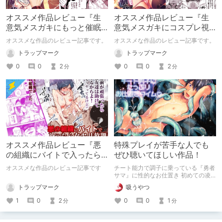
オススメ作品レビュー『生
オススメ作品レビュー『生
意気メスガキにもっと催眠
意気メスガキにコスプレ視
制裁』
姦で催眠制裁』
オススメな作品のレビュー記事です。
オススメな作品のレビュー記事です。
トラップマーク
トラップマーク
0
0
2
0
0
2
分
分
オススメ作品レビュー『悪
特殊プレイが苦手な人でも
の組織にバイトで入ったら
ぜひ聴いてほしい作品！
女ヤリ放題なんだが?EX』
オススメな作品のレビュー記事です
チート能力で調子に乗っている『勇者
サマ』に性的なお仕置き 初めての凌
辱&初めての触手プレイでメス堕ちし
トラップマーク
吸うやつ
ちゃう!?
1
0
2
0
0
1
分
分