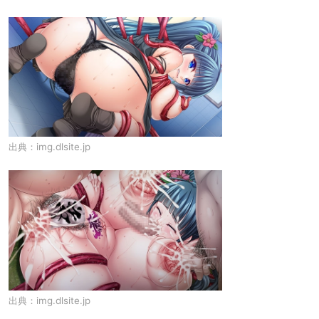
出典：
img.dlsite.jp
出典：
img.dlsite.jp