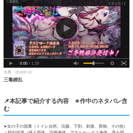
出典：
chobit.cc
三毒繚乱
📌本記事で紹介する内容 ※作中のネタバレ含
む
➤女の子の脱糞（トイレ自然、浣腸、下剤、刺激、異物、その他）
／疑似排泄（挿入固体、浣腸液体、アナルセックス液体、孕み固