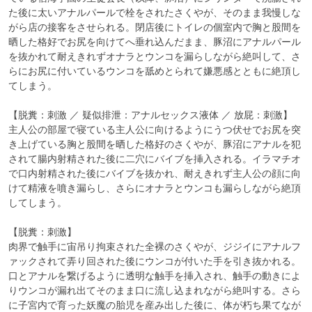
た後に太いアナルパールで栓をされたさくやが、そのまま我慢しな
がら店の接客をさせられる。閉店後にトイレの個室内で胸と股間を
晒した格好でお尻を向けてへ垂れ込んだまま、豚沼にアナルパール
を抜かれて耐えきれずオナラとウンコを漏らしながら絶叫して、さ
らにお尻に付いているウンコを舐めとられて嫌悪感とともに絶頂し
てしまう。

【脱糞：刺激 ／ 疑似排泄：アナルセックス液体 ／ 放屁：刺激】

主人公の部屋で寝ている主人公に向けるようにうつ伏せでお尻を突
き上げている胸と股間を晒した格好のさくやが、豚沼にアナルを犯
されて腸内射精された後に二穴にバイブを挿入される。イラマチオ
で口内射精された後にバイブを抜かれ、耐えきれず主人公の顔に向
けて精液を噴き漏らし、さらにオナラとウンコも漏らしながら絶頂
してしまう。

【脱糞：刺激】

肉界で触手に宙吊り拘束された全裸のさくやが、ジジイにアナルフ
ァックされて弄り回された後にウンコが付いた手を引き抜かれる。
口とアナルを繋げるように透明な触手を挿入され、触手の動きによ
りウンコが漏れ出てそのまま口に流し込まれながら絶叫する。さら
に子宮内で育った妖魔の胎児を産み出した後に、体が朽ち果てなが