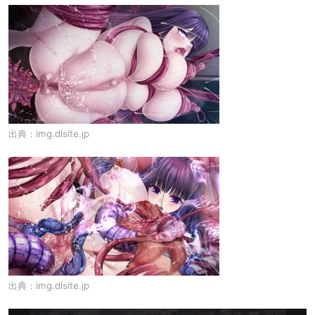
出典：
img.dlsite.jp
出典：
img.dlsite.jp