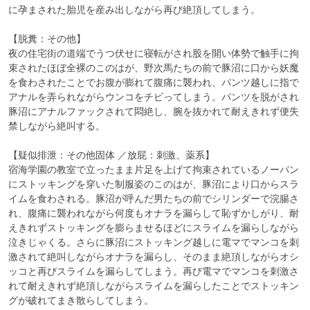
に孕まされた胎児を産み出しながら再び絶頂してしまう。

【脱糞：その他】

夜の住宅街の道端でうつ伏せに寝転がされ股を開い体勢で触手に拘
束されたほぼ全裸のこのはが、野次馬たちの前で豚沼に口から妖魔
を食わされたことでお腹が膨れて腹痛に襲われ、パンツ越しに指で
アナルを弄られながらウンコをチビってしまう。パンツを脱がされ
豚沼にアナルファックされて悶絶し、腕を抜かれて耐えきれず便失
禁しながら絶叫する。

【疑似排泄：その他固体 ／放屁：刺激、薬系】

宿海学園の教室で立ったまま片足を上げて拘束されているノーパン
にストッキングを穿いた制服姿のこのはが、豚沼により口からスラ
イムを食わされる。豚沼が呼んだ男たちの前でシリンダーで浣腸さ
れ、腹痛に襲われながら何度もオナラを漏らして恥ずかしがり、耐
えきれずストッキングを膨らませるほどにスライムを漏らしながら
泣きじゃくる。さらに豚沼にストッキング越しに電マでマンコを刺
激されて絶叫しながらオナラを漏らし、そのまま絶頂しながらオシ
ッコと再びスライムを漏らしてしまう。再び電マでマンコを刺激さ
れて耐えきれず絶頂しながらスライムを漏らしたことでストッキン
グが破れてまき散らしてしまう。
