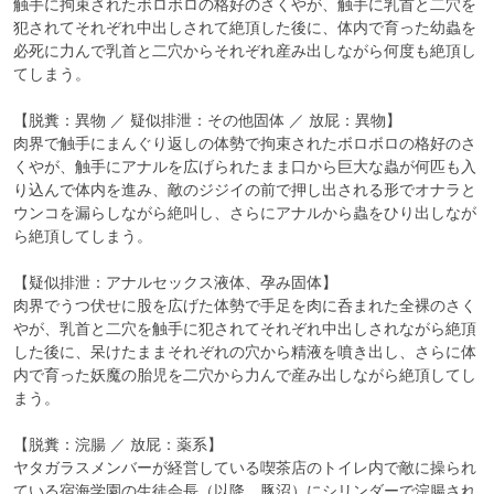
触手に拘束されたボロボロの格好のさくやが、触手に乳首と二穴を
犯されてそれぞれ中出しされて絶頂した後に、体内で育った幼蟲を
必死に力んで乳首と二穴からそれぞれ産み出しながら何度も絶頂し
てしまう。

【脱糞：異物 ／ 疑似排泄：その他固体 ／ 放屁：異物】

肉界で触手にまんぐり返しの体勢で拘束されたボロボロの格好のさ
くやが、触手にアナルを広げられたまま口から巨大な蟲が何匹も入
り込んで体内を進み、敵のジジイの前で押し出される形でオナラと
ウンコを漏らしながら絶叫し、さらにアナルから蟲をひり出しなが
ら絶頂してしまう。

【疑似排泄：アナルセックス液体、孕み固体】

肉界でうつ伏せに股を広げた体勢で手足を肉に呑まれた全裸のさく
やが、乳首と二穴を触手に犯されてそれぞれ中出しされながら絶頂
した後に、呆けたままそれぞれの穴から精液を噴き出し、さらに体
内で育った妖魔の胎児を二穴から力んで産み出しながら絶頂してし
まう。

【脱糞：浣腸 ／ 放屁：薬系】

ヤタガラスメンバーが経営している喫茶店のトイレ内で敵に操られ
ている宿海学園の生徒会長（以降、豚沼）にシリンダーで浣腸され