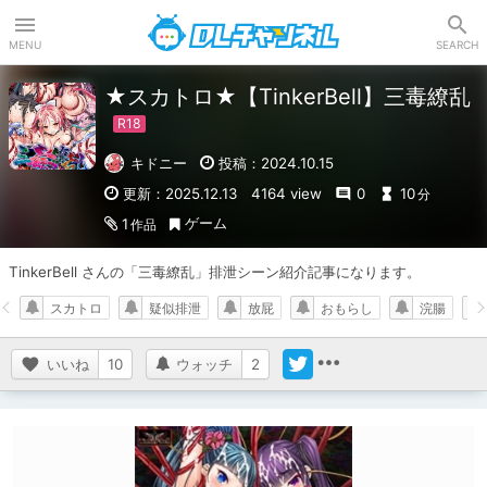
DLチャンネル
MENU
SEARCH
★スカトロ★【TinkerBell】三毒繚乱
キドニー
投稿：2024.10.15
更新：2025.12.13
4164 view
0
10
分
ゲーム
1
作品
TinkerBell さんの「三毒繚乱」排泄シーン紹介記事になります。
スカトロ
疑似排泄
放屁
おもらし
浣腸
いいね
10
ウォッチ
2