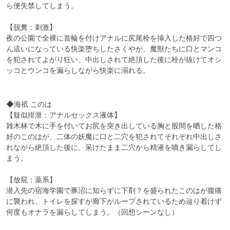
ら便失禁してしまう。

【脱糞：刺激】

夜の公園で全裸に首輪を付けアナルに尻尾栓を挿入した格好で四つ
ん這いになっている快楽堕ちしたさくやが、魔獣たちに口とマンコ
を犯されてよがり狂い、中出しされて絶頂した後に栓が抜けてオシ
ッコとウンコを漏らしながら快楽に溺れる。
◆海祇 このは

【疑似排泄：アナルセックス液体】

雑木林で木に手を付いてお尻を突き出している胸と股間を晒した格
好のこのはが、二体の妖魔に口と二穴を犯されてそれぞれ中出しさ
れながら絶頂した後に、呆けたまま二穴から精液を噴き漏らしてし
まう。

【放屁：薬系】

潜入先の宿海学園で豚沼に知らずに下剤？を盛られたこのはが腹痛
に襲われ、トイレを探すが廊下がループされているため辿り着けず
何度もオナラを漏らしてしまう。（回想シーンなし）
