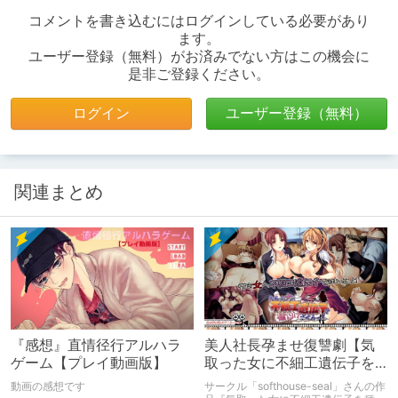
コメントを書き込むにはログインしている必要があり
ます。
ユーザー登録（無料）がお済みでない方はこの機会に
是非ご登録ください。
ログイン
ユーザー登録（無料）
関連まとめ
『感想』直情径行アルハラ
美人社長孕ませ復讐劇【気
ゲーム【プレイ動画版】
取った女に不細工遺伝子を
種付けさせろっ!!】
動画の感想です
サークル「softhouse-seal」さんの作