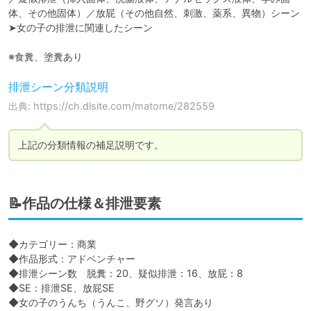
体、その他固体）／放屁（その他自然、刺激、薬系、異物）シーン

➤女の子の排泄に関連したシーン

※食糞、塗糞あり
排泄シーン分類説明
出典: https://ch.dlsite.com/matome/282559
📝作品の仕様＆排泄要素
◆カテゴリー：商業

◆作品形式：アドベンチャー

◆排泄シーン数　脱糞：20、疑似排泄：16、放屁：8

◆SE：排泄SE、放屁SE

◆女の子のうんち（うんこ、野グソ）発言あり
