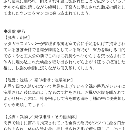
激な便意に襲われ、耐えきれず蟲に犯されたことで広がっているア
ナルから便失禁しながら絶叫し、子宮内に孕まされた胎児の餌とし
て出したウンコをマンコに突っ込まれてしまう。

◆常盤 磐乃

【脱糞：刺激】

ヤタガラスメンバーが管理する施術室で台に手足を広げて拘束され
ているほぼ全裸で意識が朦朧としている磐乃が、磐乃を助ける目的
でさくやと主人公の前でこのはに乳房やヘソから手を突っ込まれて
体内に埋め込まれた幼蟲を取り出されながらよがり狂って絶頂した
後に、快楽の余韻に浸りながら便失禁してしまう。

【脱糞：浣腸 ／ 疑似排泄：浣腸液体】

肉界で四つん這いになって片足を上げている全裸の磐乃がジジイに
浣腸された後に蟲のようなもので栓をされ、お尻やお腹を叩かれて
よがり狂った末に、栓を飛ばして液を噴き漏らし桶の中に便失禁し
ながら絶頂してしまう。

【脱糞：異物 ／ 疑似排泄：その他固体】

肉界で触手に宙吊り拘束されている全裸の磐乃がジジイに蟲を口か
ら飲まされ、体内を進む蟲に押し出される形で便失禁して、そのま