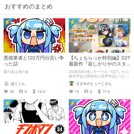
おすすめのまとめ
悪徳業者と120万円分言い争
【ちょもらっか特別編】D2T
った話
最新作『寂しがりやのスタ
ーダストと触れあって』制
親の金は僕の金
2026/08/08にサークル『D2T』から
作陣にインタビュー！🎤
発売予定の男性向け音声作品について
逆神ラニさんと不束こけしさんにお話
ぼくくん
タヌキのとぅーこさん
聞いちゃいました！夏コミに関する告
知もあります！
16
0
13
13
0
11
分
分