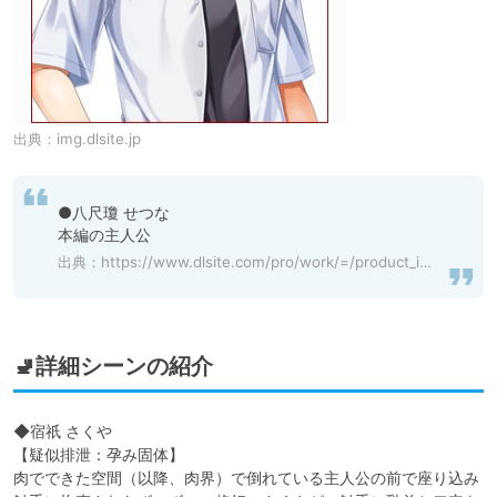
出典：
img.dlsite.jp
●八尺瓊 せつな

本編の主人公
出典：
https://www.dlsite.com/pro/work/=/product_id/VJ01002473.html
🚽詳細シーンの紹介
◆宿祇 さくや

【疑似排泄：孕み固体】

肉でできた空間（以降、肉界）で倒れている主人公の前で座り込み