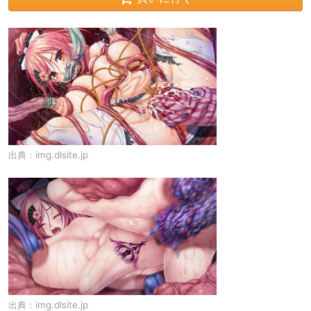
出典：
img.dlsite.jp
出典：
img.dlsite.jp