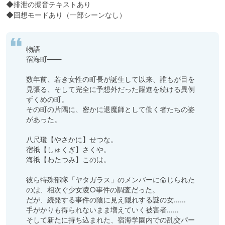
◆排泄の擬音テキストあり

◆回想モードあり（一部シーンなし）
物語

宿海町――

数年前、若き女性の町長が誕生して以来、誰もが目を
見張る、そして完全に予想外だった躍進を続ける異例
ずくめの町。

その町の片隅に、密かに退魔師として働く者たちの姿
があった。

八尺瓊【やさかに】せつな。

宿祇【しゅくぎ】さくや。

海祇【わたつみ】このは。

彼ら特殊部隊「ヤタガラス」のメンバーに命じられた
のは、相次ぐ少女凌○事件の調査だった。

だが、続発する事件の陰に見え隠れする謎の女……

手がかりも得られないまま増えていく被害者……

そして新たに持ち込まれた、宿海学園内での乱交パー