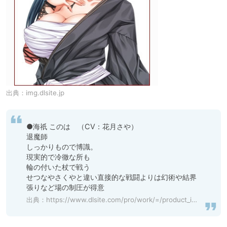
出典：
img.dlsite.jp
●海祇 このは　（CV：花月さや）

退魔師

しっかりもので博識。

現実的で冷徹な所も

輪の付いた杖で戦う

せつなやさくやと違い直接的な戦闘よりは幻術や結界
張りなど場の制圧が得意
出典：
https://www.dlsite.com/pro/work/=/product_id/VJ01002473.html