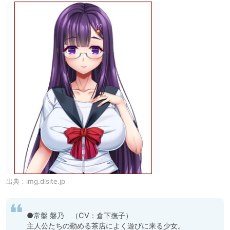
出典：
img.dlsite.jp
●常盤 磐乃　（CV：倉下撫子）

主人公たちの勤める茶店によく遊びに来る少女。
