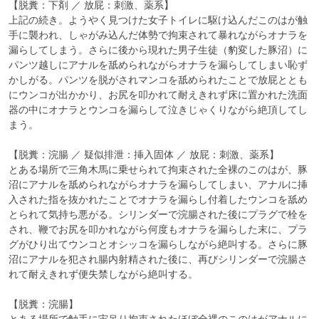
【脱糞：下剤 ／ 放屁：刺激、薬系】

上記の続き。ようやく見つけた女子トイレに駆け込んだこのはが触
手に襲われ、しゃがみ込んだ体勢で拘束されて暴れながらオナラを
漏らしてしまう。さらに後から現れた男子生徒（豹変した豚沼）に
パンツ越しにアナルを舐められながらオナラを漏らしてしまい恥ず
かしがる。パンツを脱がされマンコを舐められたことで放屁ととも
にウンコが出かかり、お尻を叩かれて耐えきれず床に置かれた洗面
器の中にオナラとウンコを漏らして泣きじゃくりながら絶頂してし
まう。

【脱糞：浣腸 ／ 疑似排泄：挿入固体 ／ 放屁：刺激、薬系】

とある場所で三角木馬に乗せられて拘束された全裸のこのはが、豚
沼にアナルを舐められながらオナラを漏らしてしまい、アナルに挿
入された指を抜かれたことでオナラを漏らし付着したウンコを舐め
とられて気持ち悪がる。シリンダーで浣腸された後にプラグで栓を
され、鞭でお尻を叩かれながら何度もオナラを漏らした末に、プラ
グがひり出てウンコとオシッコを漏らしながら絶叫する。さらに豚
沼にアナルを犯され腸内射精された後に、再びシリンダーで浣腸さ
れて耐えきれず便失禁しながら絶叫する。

【脱糞：浣腸】

とある場所で触手に宙吊り拘束されたほぼ全裸のこのはがアナルに