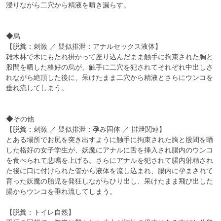
浸りながら二穴から精液を噴き漏らす。

◆烏

【脱糞：刺激 ／ 疑似排泄：アナルセックス液体】

雑木林で木にもたれ掛かって座り込んだまま触手に拘束された胸と
股間を晒した格好の烏が、触手に二穴を犯されてそれぞれ中出しさ
れながら絶頂した後に、呆けたまま二穴から精液とさらにウンコを
垂れ流してしまう。

◆その他

【脱糞：刺激 ／ 疑似排泄：孕み固体 ／ 排泄関連】

とある場所でお尻を突き出すように触手に拘束された胸と股間を晒
した格好の女子学生が、妖魔にアナルに舌を挿入され腸内のウンコ
を食べられて悲鳴を上げる。さらにアナルを犯されて腸内射精され
た後に口に付けられた管から液体を流し込まれ、腸内に孕まされて
育った妖魔の胎児を発狂しながらひり出し、呆けたまま飛び出した
腸からウンコを垂れ流してしまう。

【脱糞：トイレ自然】
