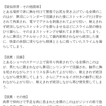
【疑似排泄：その他固体】

とある場所で床に胸を付けて蟹股でお尻を突き上げている全裸のこ
のはが、豚沼にシリンダーで浣腸された後にストッキングだけ穿か
されて拘束され、電マでアナルを刺激されてよがり狂い、耐えきれ
ず絶頂しながらストッキングを膨らませるほどにスライム状の物を
ひり漏らし、そのままストッキングが破れてまき散らしてしまう。
さらに豚沼とアナルセックスして腸内射精されながら絶頂した後
に、快楽の余韻に浸りながら精液とともに残っていたスライムを漏
らしてしまう。
【脱糞：浣腸】

とあるショーのステージ上で宙吊り拘束されている全裸のこのは
が、男たちに囲まれながら豚沼にシリンダーで浣腸され、触手に胸
を犯されながらクリトリスを弄られてよがり狂い、耐えきれず絶頂
しながら便失禁してしまう。さらにアナルをイボ付きの触手に犯さ
れながらよがり狂い、耐えきれず絶頂しながら再び便失禁してしま
う。

【脱糞：その他】

肉界で仰向けで手足を肉に呑まれた全裸のこのはがジジイの前で急