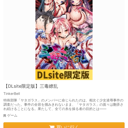
【DLsite限定版】三毒繚乱
TinkerBell
特殊部隊「ヤタガラス」のメンバーに命じられたのは、相次ぐ少女凌辱事件の
調査だった。事件の全容を掴みきれないまま、「ヤタガラス」の面々は翻弄さ
れ続けることになる。果たして、全ての糸を操る者の目的とは――
ゲーム
買いに行く