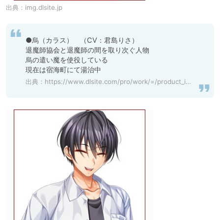
出典：
img.dlsite.jp
●烏（カラス）　（CV：君島りさ）

退魔師協会と退魔師の間を取り次ぐ人物

烏の遣い魔を使役している

現在は宿海町にて湯治中
出典：
https://www.dlsite.com/pro/work/=/product_id/VJ01002473.html