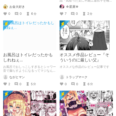
品『気取った女に不細工遺伝子を種付
けさせろっ!!』の紹介記事です。
お金大好き
☆星屑☆
0
0
6
7
0
2
分
分
お風呂はトイレだったかも
オススメ作品レビュー『そ
しれねぇ...
ういうのに厳しい父』
お風呂でおしっこしすぎるとシャワー
オススメな作品のレビュー記事です
音で漏らすようになるってマジなんで
すかね？
トラップマーク
ながとマン
0
0
6
2
0
5
分
分