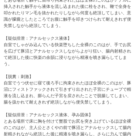
挿入された触手から液体を流し込まれた後に栓をされ、鞭で全身を
叩かれたりマン毛を抜かれたりしながら何度も絶頂してしまい、意
識が朦朧としたところでお腹に触手を叩きつけられて耐えきれず便
失禁しながら絶頂してしまう。

【疑似排泄：アナルセックス液体】

自室でしゃがみ込んでいる快楽堕ちした全裸のこのはが、手でお尻
を広げて豚沼とアナルセックスしながらよがり狂い、腸内射精され
て絶頂した後に快楽の余韻に浸りながら精液を噴き漏らしてしま
う。

【脱糞：刺激】

自室でうつ伏せに寝て後ろ手に拘束されたほぼ全裸のこのはが、豚
沼にフィストファックされて引きずり出された子宮にチューブで精
液を流し込まれ、膨らんだ子宮を戻されたことで脱腸してしまい、
腸を扱かれて耐えきれず絶頂しながら便失禁してしまう。

【疑似排泄：アナルセックス液体、孕み固体】

とある場所で床に胸を付けて蟹股でお尻を突き上げているほぼ全裸
のこのはが、主人公とさくやの前で豚沼とアナルセックスして腸内
射精されながら絶頂した後に精液を噴き漏らし、さらに力んで腸内