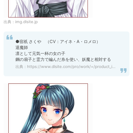
出典：
img.dlsite.jp
●宿祇 さくや　（CV：アイネ・A・ロメロ）

退魔師

凛として元気一杯の女の子

鋼の扇子と霊力で編んだ糸を使い、妖魔と相対する
出典：
https://www.dlsite.com/pro/work/=/product_id/VJ01002473.html