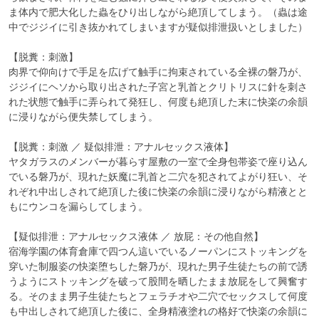
ま体内で肥大化した蟲をひり出しながら絶頂してしまう。（蟲は途
中でジジイに引き抜かれてしまいますが疑似排泄扱いとしました）

【脱糞：刺激】

肉界で仰向けで手足を広げて触手に拘束されている全裸の磐乃が、
ジジイにヘソから取り出された子宮と乳首とクリトリスに針を刺さ
れた状態で触手に弄られて発狂し、何度も絶頂した末に快楽の余韻
に浸りながら便失禁してしまう。

【脱糞：刺激 ／ 疑似排泄：アナルセックス液体】

ヤタガラスのメンバーが暮らす屋敷の一室で全身包帯姿で座り込ん
でいる磐乃が、現れた妖魔に乳首と二穴を犯されてよがり狂い、そ
れぞれ中出しされて絶頂した後に快楽の余韻に浸りながら精液とと
もにウンコを漏らしてしまう。

【疑似排泄：アナルセックス液体 ／ 放屁：その他自然】

宿海学園の体育倉庫で四つん這いでいるノーパンにストッキングを
穿いた制服姿の快楽堕ちした磐乃が、現れた男子生徒たちの前で誘
うようにストッキングを破って股間を晒したまま放屁をして興奮す
る。そのまま男子生徒たちとフェラチオや二穴でセックスして何度
も中出しされて絶頂した後に、全身精液塗れの格好で快楽の余韻に