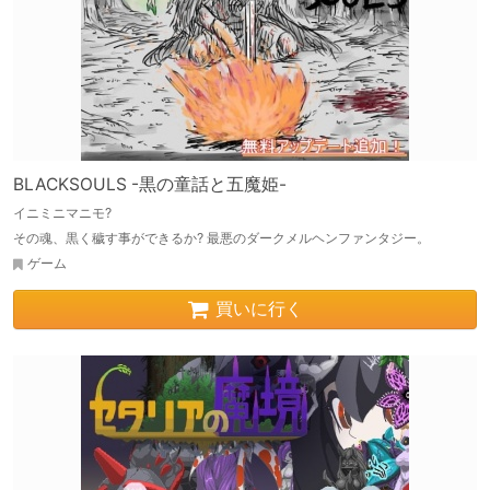
BLACKSOULS -黒の童話と五魔姫-
イニミニマニモ?
その魂、黒く穢す事ができるか? 最悪のダークメルヘンファンタジー。
ゲーム
買いに行く