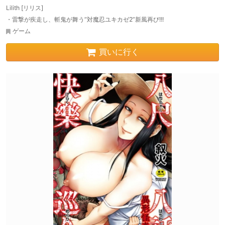
Lilith [リリス]
・雷撃が疾走し、斬鬼が舞う“対魔忍ユキカゼ2”新風再び!!!
ゲーム
買いに行く