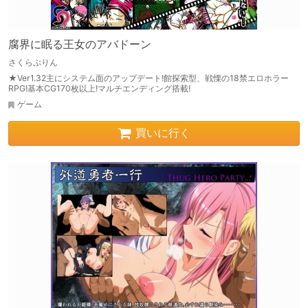
腐界に眠る王女のアバドーン
さくらぷりん
★Ver1.32主にシステム面のアップデート!館探索型、戦慄の18禁エロホラー
RPG!基本CG170枚以上!マルチエンディング搭載!
ゲーム
買いに行く