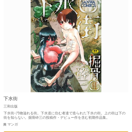
下水街
三和出版
下水街-汚物溢れる街。下水道に住む者達で造られた下水の街。上の街は下の
街を知らない。掘骨砕三の投稿作・デビュー作を含む初期作品集。
マンガ