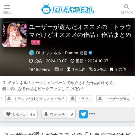
DLチャンネル
MENU
SEARCH
ユーザーが選んだオススメの「トラウ
マだけどオススメの作品」作品まとめ
DLチャンネル・Pommu運営
投稿：2024.10.07
更新：2024.10.07
その他
18486 view
0
1
25
分以内
作品
DLチャンネルのトークキャンペーンで紹介された作品の中から、

特に気になる作品をピックアップしてご紹介！
トラウマだけどオススメの作品
トラウマ
ユーザーが選んだ
いいね
45
ウォッチ
9