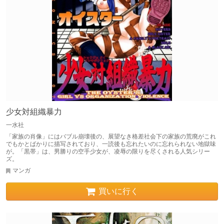
少女対組織暴力
一水社
「家族の肖像」にはバブル崩壊後の、展望なき格差社会下の家族の荒廃がこれ
でもかとばかりに描写されており、一読後も忘れたいのに忘れられない地獄味
が。「黒帯」は、男勝りの空手少女が、凌辱の限りを尽くされる人気シリー
ズ。
マンガ
買いに行く