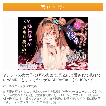
買いに行く
ヤンデレの女の子に(耳の奥まで)死ぬほど愛されて眠れな
いASMR～もしくはヤンデレCD Re:Turn【KU100バイノー
ラル】
パースペクティブ少女幻奏
出演:陽向葵ゅか & みもりあいの 一世を風靡した怪作シチュエーションCD『ヤ
ンデレの女の子に死ぬほど愛されて眠れないCD』が、ダウンロード配信の
ASMR作品として帰ってきます! アナタを恐怖と戦慄と笑いのどん底に叩き落
す新しいヤンデレワールドにご期待ください!