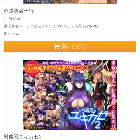
外道勇者一行
U-ROOM
暴漢勇者パーティにモブとして付いていく寝取られRPG
ゲーム
買いに行く
対魔忍ユキカゼ2