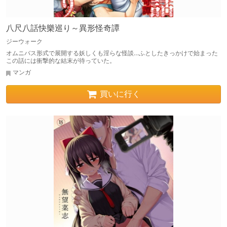
八尺八話快樂巡り～異形怪奇譚
ジーウォーク
オムニバス形式で展開する妖しくも淫らな怪談…ふとしたきっかけで始まった
この話には衝撃的な結末が待っていた。
マンガ
買いに行く