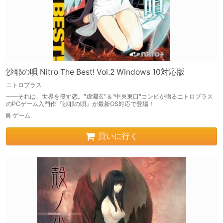
沙耶の唄 Nitro The Best! Vol.2 Windows 10対応版
ニトロプラス
――それは、世界を侵す恋。"虚淵玄"＆"中央東口"コンビが贈るニトロプラス
のPCゲーム入門作『沙耶の唄』が最新OS対応で登場！
ゲーム
買いに行く