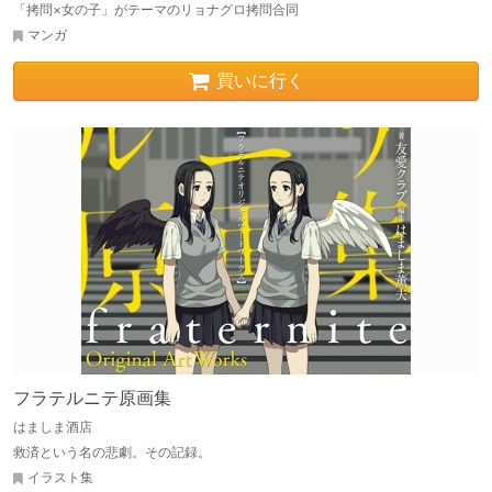
「拷問×女の子」がテーマのリョナグロ拷問合同
マンガ
買いに行く
フラテルニテ原画集
はましま酒店
救済という名の悲劇。その記録。
イラスト集