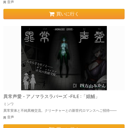
音声
買いに行く
異常声愛 - アノマラスラバーズ -FILE :「娼鯆」
ミンワ
異常実体と不純異種交流。クリーチャーとの新世代ロマンスへご招待――
音声