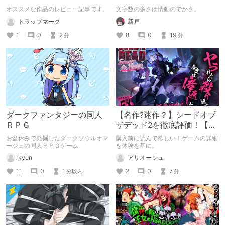
プレイして、崩壊ルートの
オススメな作品のレビュー記事です。
文字数の多さは情動のでかさ。
重さに備えようとした話。
トラップマーク
新戸
1
0
2
8
0
19
分
分
ダークファンタジーの同人
【名作?迷作？】シードオブ
ＲＰＧ
ザデッド2を徹底評価！【前
編】
お盆休みで発掘したダークソウルオマ
購入前に読んで欲しい！ゲームの詳細
ージュの同人ＲＰＧゲーム
を体験を基に。
kyun
アリオーシュ
11
0
1
2
0
7
分以内
分