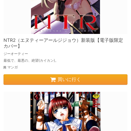
NTR2（エヌティーアールジジョウ）新装版【電子版限定
カバー】
ジーオーティー
最低で、最悪の、絶望(カイカン)。
マンガ
買いに行く