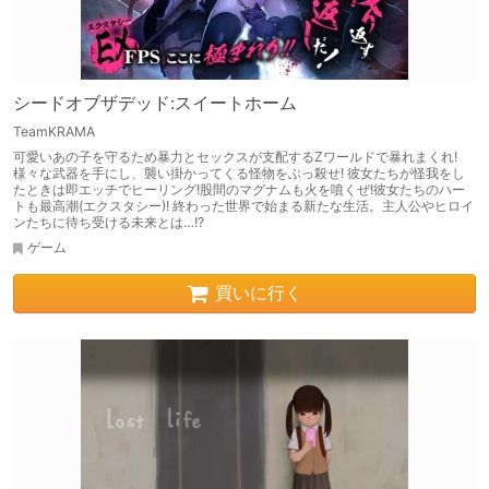
シードオブザデッド:スイートホーム
TeamKRAMA
可愛いあの子を守るため暴力とセックスが支配するZワールドで暴れまくれ!
様々な武器を手にし、襲い掛かってくる怪物をぶっ殺せ! 彼女たちが怪我をし
たときは即エッチでヒーリング!股間のマグナムも火を噴くぜ!彼女たちのハー
トも最高潮(エクスタシー)! 終わった世界で始まる新たな生活。主人公やヒロイ
ンたちに待ち受ける未来とは…!?
ゲーム
買いに行く