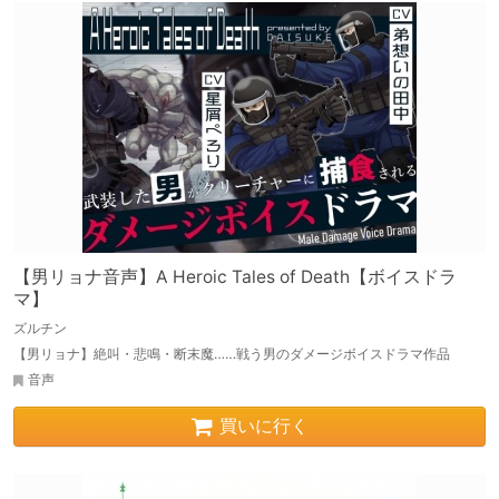
【男リョナ音声】A Heroic Tales of Death【ボイスドラ
マ】
ズルチン
【男リョナ】絶叫・悲鳴・断末魔……戦う男のダメージボイスドラマ作品
音声
買いに行く