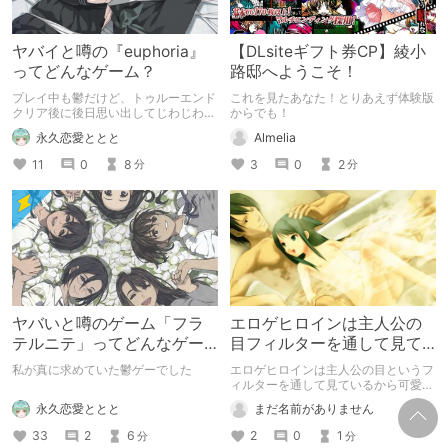
ヤバイと噂の『euphoria』
【DLsiteギフト券CP】綾小
ってどんなゲーム？
路邸へようこそ！
プレイ中も鬱だけど、トゥルーエンド
これを見たあなた！とりあえず体験版
クリア後に後日思い出してじわじわく
からでも！
る鬱ゲー
永久恋愛ととと
Almelia
11
0
8
3
0
2
分
分
ヤバいと噂のゲーム「フラ
エロゲヒロインは主人公の
テルニテ」ってどんなゲー
目フィルターを通して見て
ム？
るから可愛く見える？
私が真に求めていた鬱ゲーでした
エロゲヒロインは主人公の目というフ
ィルターを通して見ているから可愛く
見える？
永久恋愛ととと
まだ名前がありません
33
2
6
2
0
1
分
分