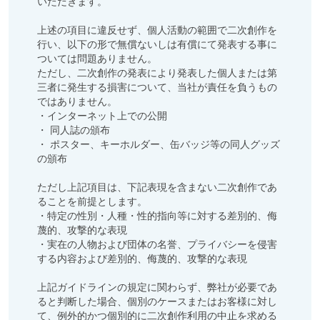
いただきます。

上述の項目に違反せず、個人活動の範囲で二次創作を
行い、以下の形で無償ないしは有償にて発表する事に
ついては問題ありません。

ただし、二次創作の発表により発表した個人または第
三者に発生する損害について、当社が責任を負うもの
ではありません。

・インターネット上での公開

・ 同人誌の頒布

・ ポスター、キーホルダー、缶バッジ等の同人グッズ
の頒布

ただし上記項目は、下記表現を含まない二次創作であ
ることを前提とします。

・特定の性別・人種・性的指向等に対する差別的、侮
蔑的、攻撃的な表現

・実在の人物および団体の名誉、プライバシーを侵害
する内容および差別的、侮蔑的、攻撃的な表現

上記ガイドラインの規定に関わらず、弊社が必要であ
ると判断した場合、個別のケースまたはお客様に対し
て、例外的かつ個別的に二次創作利用の中止を求める