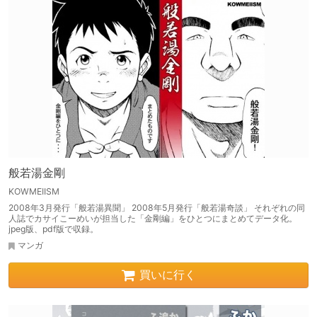
般若湯金剛
KOWMEIISM
2008年3月発行「般若湯異聞」 2008年5月発行「般若湯奇談」 それぞれの同
人誌でカサイこーめいが担当した「金剛編」をひとつにまとめてデータ化。
jpeg版、pdf版で収録。
マンガ
買いに行く