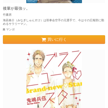
後輩が最強ッ。
竹書房
海凪春介（みなぎしゅんすけ）は双拳会空手の元選手で、今はその広報部に勤
めるサラリーマン。
マンガ
買いに行く