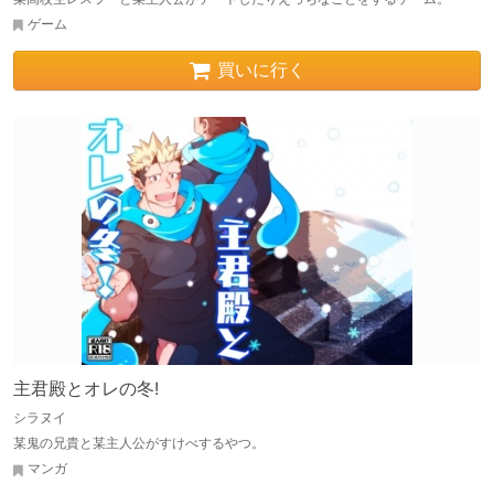
ゲーム
買いに行く
主君殿とオレの冬!
シラヌイ
某鬼の兄貴と某主人公がすけべするやつ。
マンガ