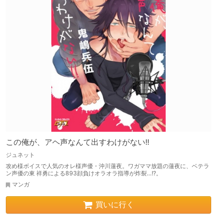
この俺が、アヘ声なんて出すわけがない!!
ジュネット
攻め様ボイスで人気のオレ様声優・沖川蓮夜。ワガママ放題の蓮夜に、ベテラ
ン声優の東 祥勇による893顔負けオラオラ指導が炸裂…!?。
マンガ
買いに行く