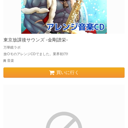
東京放課後サウンズ -金剛譜栄-
万華鏡ラボ
放○モのアレンジCDでました。業界初(?)!
音楽
買いに行く