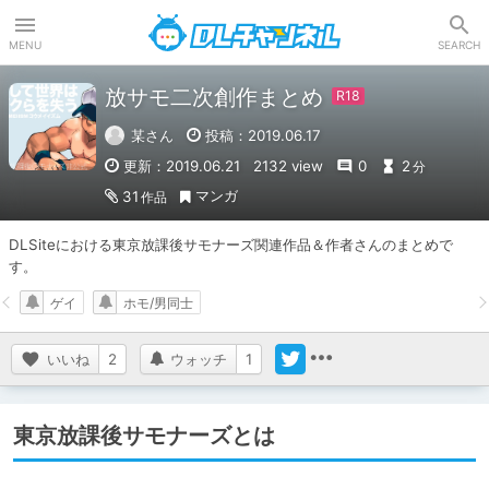
DLチャンネル
MENU
SEARCH
放サモ二次創作まとめ
某さん
投稿：2019.06.17
更新：2019.06.21
2132 view
0
2
分
マンガ
31
作品
DLSiteにおける東京放課後サモナーズ関連作品＆作者さんのまとめで
す。
ゲイ
ホモ/男同士
いいね
2
ウォッチ
1
東京放課後サモナーズとは