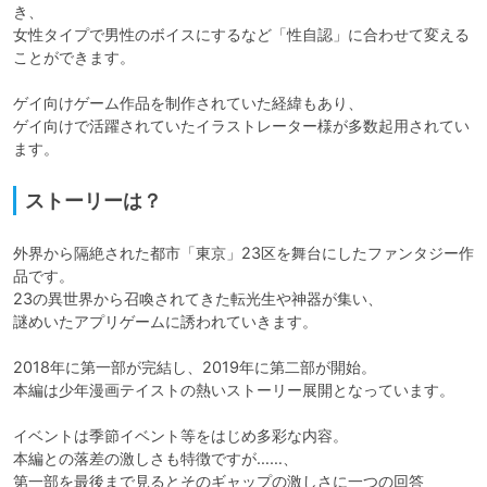
き、

女性タイプで男性のボイスにするなど「性自認」に合わせて変える
ことができます。

ゲイ向けゲーム作品を制作されていた経緯もあり、

ゲイ向けで活躍されていたイラストレーター様が多数起用されてい
ます。
ストーリーは？
外界から隔絶された都市「東京」23区を舞台にしたファンタジー作
品です。

23の異世界から召喚されてきた転光生や神器が集い、

謎めいたアプリゲームに誘われていきます。

2018年に第一部が完結し、2019年に第二部が開始。

本編は少年漫画テイストの熱いストーリー展開となっています。

イベントは季節イベント等をはじめ多彩な内容。

本編との落差の激しさも特徴ですが……、

第一部を最後まで見るとそのギャップの激しさに一つの回答