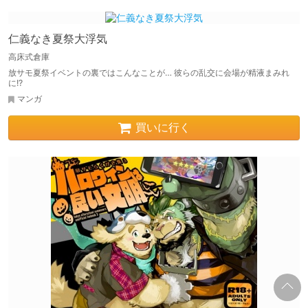
仁義なき夏祭大浮気
高床式倉庫
放サモ夏祭イベントの裏ではこんなことが… 彼らの乱交に会場が精液まみれ
に!?
マンガ
買いに行く