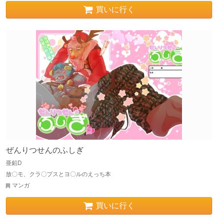
買いに行く
ぜんりつせんのふしぎ
亜鉛D
放〇モ、クラ〇プスとヨ〇ルのえっち本
マンガ
買いに行く