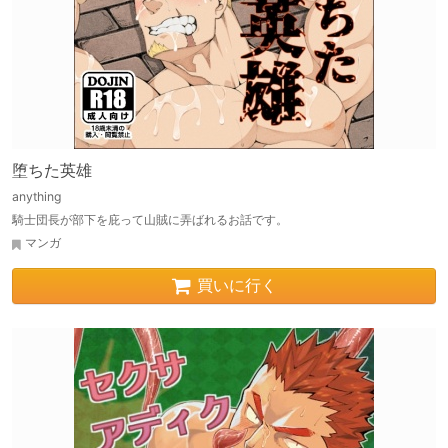
堕ちた英雄
anything
騎士団長が部下を庇って山賊に弄ばれるお話です。
マンガ
買いに行く