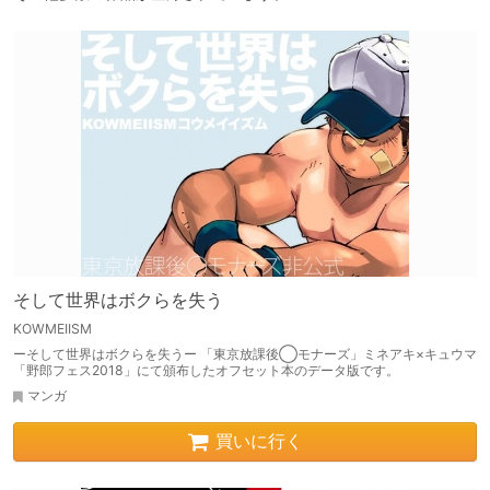
そして世界はボクらを失う
KOWMEIISM
ーそして世界はボクらを失うー 「東京放課後◯モナーズ」ミネアキ×キュウマ
「野郎フェス2018」にて頒布したオフセット本のデータ版です。
マンガ
買いに行く