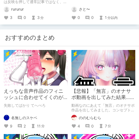
は反映を押して通常記事ではなく、ク
リエイター記事として出してみようか
rururur
さと〜
なと。
3
0
3
0
0
1
分
分以内
おすすめのまとめ
えっちな音声作品のフィニ
【悲報】「無言」のオナサ
ッシュに合わせてイくのが
ポ動画を出してみた結果……
下手すぎる【失敗した話】
失敗してばかり てへぺろ
動画なのにあえて「無言」のオナサポ
作品を出してみました。コンセプト通
りのものは作れたのですが、肝心の売
名無しのスケベ
ののむらむら
上がね……
9
2
11
4
0
7
分
分