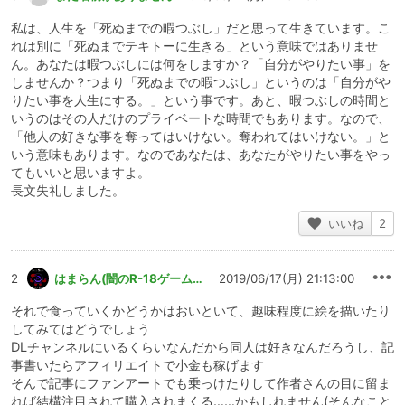
私は、人生を「死ぬまでの暇つぶし」だと思って生きています。こ
れは別に「死ぬまでテキトーに生きる」という意味ではありませ
ん。あなたは暇つぶしには何をしますか？「自分がやりたい事」を
しませんか？つまり「死ぬまでの暇つぶし」というのは「自分がや
りたい事を人生にする。」という事です。あと、暇つぶしの時間と
いうのはその人だけのプライベートな時間でもあります。なので、
「他人の好きな事を奪ってはいけない。奪われてはいけない。」と
いう意味もあります。なのであなたは、あなたがやりたい事をやっ
てもいいと思いますよ。
長文失礼しました。
いいね
2
2
はまらん(闇のR-18ゲーム製作魔法使い)
2019/06/17(月) 21:13:00
それで食っていくかどうかはおいといて、趣味程度に絵を描いたり
してみてはどうでしょう
DLチャンネルにいるくらいなんだから同人は好きなんだろうし、記
事書いたらアフィリエイトで小金も稼げます
そんで記事にファンアートでも乗っけたりして作者さんの目に留ま
れば結構注目されて購入されまくる……かもしれません(そんなこと