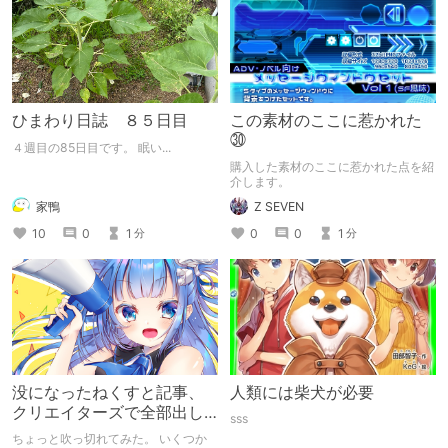
ひまわり日誌 ８５日目
この素材のここに惹かれた
㉚
４週目の85日目です。 眠い...
購入した素材のここに惹かれた点を紹
介します。
家鴨
Z SEVEN
10
0
1
0
0
1
分
分
没になったねくすと記事、
人類には柴犬が必要
クリエイターズで全部出し
sss
てみます。
ちょっと吹っ切れてみた。 いくつか