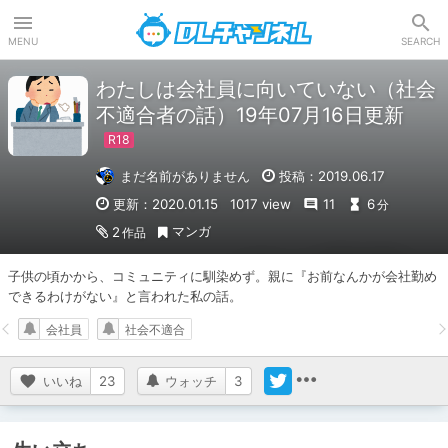
DLチャンネル
MENU
SEARCH
わたしは会社員に向いていない（社会
不適合者の話）19年07月16日更新
まだ名前がありません
投稿：2019.06.17
更新：2020.01.15
1017 view
11
6
分
マンガ
2
作品
子供の頃かから、コミュニティに馴染めず。親に『お前なんかが会社勤め
できるわけがない』と言われた私の話。
会社員
社会不適合
いいね
23
ウォッチ
3