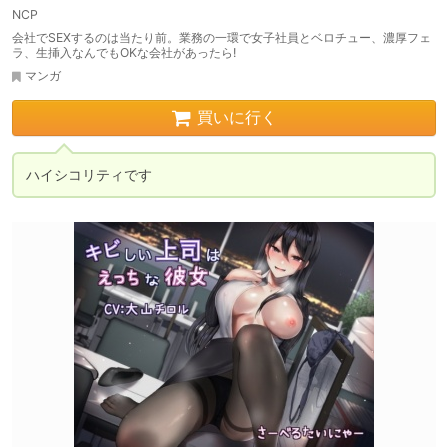
NCP
会社でSEXするのは当たり前。業務の一環で女子社員とベロチュー、濃厚フェ
ラ、生挿入なんでもOKな会社があったら!
マンガ
買いに行く
ハイシコリティです