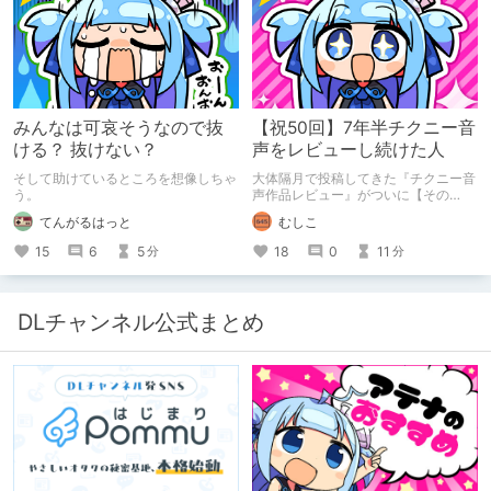
みんなは可哀そうなので抜
【祝50回】7年半チクニー音
ける？ 抜けない？
声をレビューし続けた人
そして助けているところを想像しちゃ
大体隔月で投稿してきた『チクニー音
う。
声作品レビュー』がついに【その
50】を迎えました！ 約7年半チクニー
てんがるはっと
むしこ
し続け、おシコり報告をしてきただけ
ですけど記念は記念。 皆様への感謝
15
6
5
18
0
11
分
分
を伝えたり、これまでの投稿を振り返
ります。
DLチャンネル公式まとめ