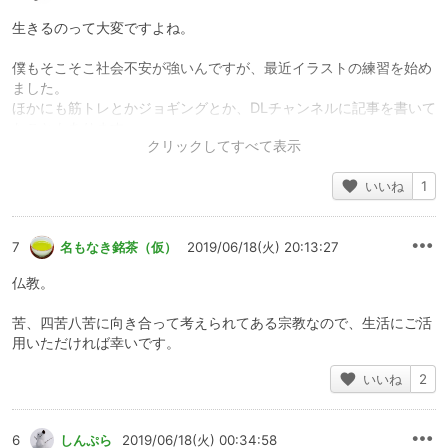
生きるのって大変ですよね。
僕もそこそこ社会不安が強いんですが、最近イラストの練習を始め
ました。
ほかにも筋トレとかジョギングとか、DLチャンネルに記事を書いて
たこともあります。
しばらくしたら、勇気を出して声優さんに依頼して、音声作品も作
りました。
いいね
1
何でもいいから一人の時間で出来ることをやってみて、体を動かし
たり作業に集中できていると、他の嫌なことを考えずに済んでいた
7
名もなき銘茶（仮）
2019/06/18(火) 20:13:27
んです。
そうやって現実逃避して一人になれる時間を増やし、不安な時間を
仏教。
減らしていったら、ふとしたときに「あ、これまでの自分はすごく
焦ってたんだな」って思える瞬間が増えていきました。
苦、四苦八苦に向き合って考えられてある宗教なので、生活にご活
用いただければ幸いです。
まろえさんのコメントにもありましたが、なんでもいいから「没頭
できること」、単純に楽しめることを探すのは大事なんだろうな、
いいね
2
と思います。それこそ、「DLチャンネルで好きな作品の好きなとこ
ろについて語る」というのでもいいと思います。ここはどちらかと
言えば、作品の良さを語りたい・共感したい人たちの集まりだと思
6
しんぷら
2019/06/18(火) 00:34:58
うので。