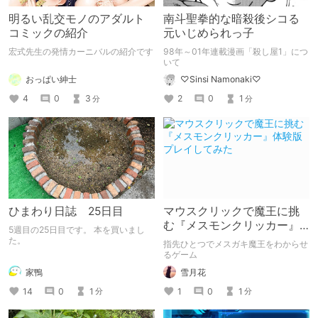
明るい乱交モノのアダルト
南斗聖拳的な暗殺後シコる
コミックの紹介
元いじめられっ子
宏式先生の発情カーニバルの紹介です
98年～01年連載漫画「殺し屋1」につ
いて
おっぱい紳士
♡Sinsi Namonaki♡
4
0
3
2
0
1
分
分
ひまわり日誌 25日目
マウスクリックで魔王に挑
む『メスモンクリッカー』
5週目の25日目です。 本を買いまし
体験版プレイしてみた
た。
指先ひとつでメスガキ魔王をわからせ
るゲーム
家鴨
雪月花
14
0
1
1
0
1
分
分