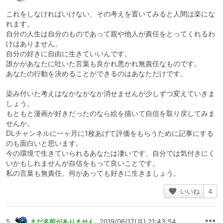
これをしなければいけない、その考えを置いてみると人間は楽にな
個人の体験談、失礼しました。
れます。
自分の人生は自分のものであって親や他人が責任をとってくれるわ
けはありません。
自分の好きに自由に生きていいんです。
誰かがあなたに吐いた言葉も良かれ悪かれ無責任なものです。
あなたの行動を決めることができるのはあなただけです。
染み付いた考えはなかなかなか消せませんが少しずつ変えていきま
しょう。
もともと漫画が好きだったのなら絵を描いて自信を取り戻してみま
せんか。
DLチャンネルに一ヶ月に1枚あげて評価をもらうために記事にする
のも面白いと思います。
今の環境で生きていられるあなたは凄いです、自分では気付きにく
いかもしれませんが自信をもって良いことです。
私の言葉も無責任、何があっても好きに生きましょう。
いいね
4
5
まだ名前がありません
2019/06/17(月) 21:43:54