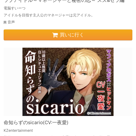
ラブアイドル～マネージャーと秘密の恋～ スズ&セラ編
電脳すいーつ
アイドルを目指す主人公のマネージャーは元アイドル。
音声
買いに行く
命知らずのsicario(CV:一夜愛)
KZentertainment