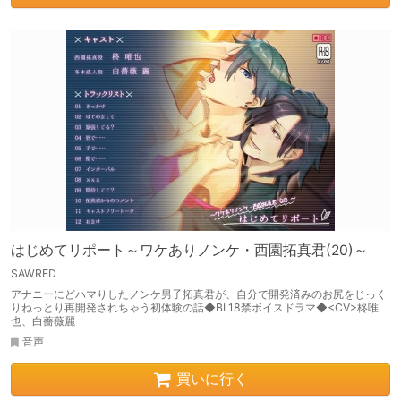
はじめてリポート～ワケありノンケ・西園拓真君(20)～
SAWRED
アナニーにどハマりしたノンケ男子拓真君が、自分で開発済みのお尻をじっく
りねっとり再開発されちゃう初体験の話◆BL18禁ボイスドラマ◆<CV>柊唯
也、白薔薇麗
音声
買いに行く