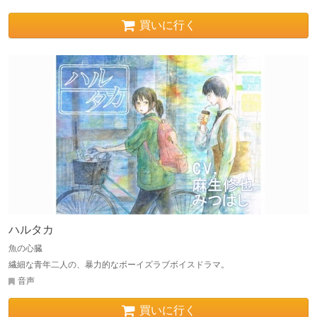
買いに行く
ハルタカ
魚の心臓
繊細な青年二人の、暴力的なボーイズラブボイスドラマ。
音声
買いに行く