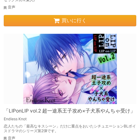
音声
買いに行く
「LIPonLIP vol.2 超一途系王子攻め×子犬系やんちゃ受け」
Endless Knot
恋人たちの「最高なキスシーン」だけに重点をおいたシチュエーションBLボイ
スドラマのシリーズ第2弾です。
音声