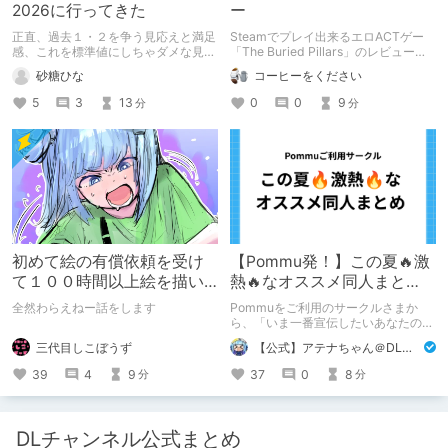
2026に行ってきた
ー
正直、過去１・２を争う見応えと満足
Steamでプレイ出来るエロACTゲー
感、これを標準値にしちゃダメな見本
「The Buried Pillars」のレビューで
かも
す。
砂糖ひな
コーヒーをください
5
3
13
0
0
9
分
分
初めて絵の有償依頼を受け
【Pommu発！】この夏🔥激
て１００時間以上絵を描い
熱🔥なオススメ同人まと
た話
め！ その1
全然わらえねー話をします
Pommuをご利用のサークルさまか
ら、「いま一番宣伝したいあなたの
DLsite作品」を募りました！ この夏
三代目しこぼうず
【公式】アテナちゃん＠DLチャンネル
🔥激熱🔥な作品ばかり！あなたがまだ
出会っていない、運命の作品が見つか
39
4
9
37
0
8
分
分
るかも！
DLチャンネル公式まとめ