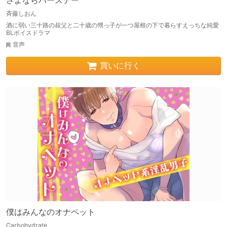
さよならバースデー
斉藤しおん
酒に弱い三十路の叔父と二十歳の甥っ子が一つ屋根の下で暮らすえっちな純愛
BLボイスドラマ
音声
買いに行く
僕はみんなのオナペット
Carbohydrate