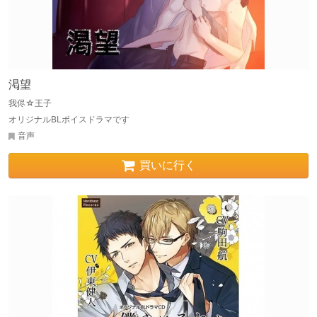
渇望
我侭☆王子
オリジナルBLボイスドラマです
音声
買いに行く