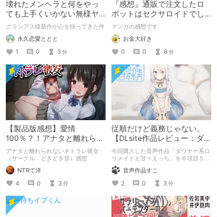
壊れたメンヘラと何をやっ
『感想』通販で注文したロ
ても上手くいかない無様ヤ
ボットはセクサロイドでし
ンデレ
た～そんなに優しく犯さな
グラシアス様新作が心を抉ってきた件
マンガの感想です
いで～
永久恋愛ととと
お金大好き
1
0
3
0
0
6
分
分
【製品版感想】愛情
従順だけど義務じゃない。
100％？！アナタと離れられ
【DLsite作品レビュー：ダ
ないネトラレ彼女感想レビ
ウナー系ロリメイドと甘々
アナタと離れられないネトラレ彼女
今回購入した音声作品「ダウナー系ロ
ュー
えっち】
（サークル どきどき堂）感想
リメイドと甘々えっち」を６項目５段
階で評価します。
NTRて洋
音声作品すこ
4
0
3
2
0
3
分
分