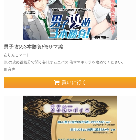
男子攻め3本勝負!俺サマ編
ありんこマート
BLの攻め役気分で聞く妄想オムニバス!俺サマキャラを攻めてください。
音声
買いに行く