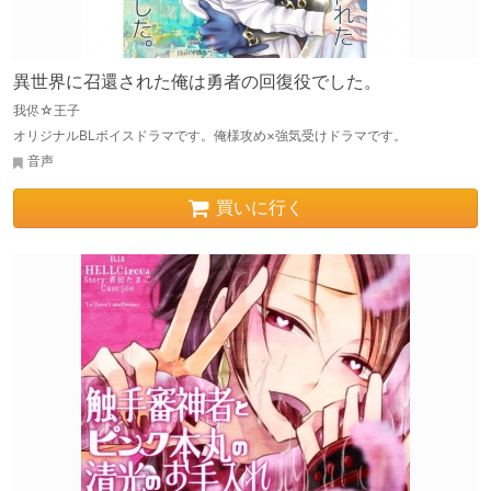
異世界に召還された俺は勇者の回復役でした。
我侭☆王子
オリジナルBLボイスドラマです。俺様攻め×強気受けドラマです。
音声
買いに行く