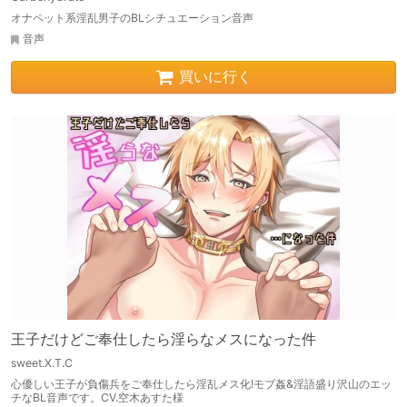
オナペット系淫乱男子のBLシチュエーション音声
音声
買いに行く
王子だけどご奉仕したら淫らなメスになった件
sweet.X.T.C
心優しい王子が負傷兵をご奉仕したら淫乱メス化!モブ姦&淫語盛り沢山のエッ
チなBL音声です。CV.空木あすた様