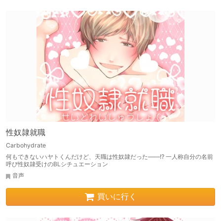
性奴隷就職
Carbohydrate
何もできないハヤトくんだけど、天職は性奴隷だった――!? 一人称自分の名前
呼び性奴隷受けのBLシチュエーション
音声
買いに行く