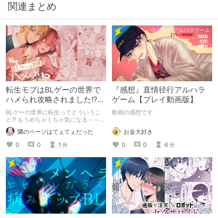
関連まとめ
転生モブはBLゲーの世界で
『感想』直情径行アルハラ
ハメられ攻略されました!?な
ゲーム【プレイ動画版】
にこのタイトル?!
BLゲーの世界に転生ってどういうこ
動画の感想です
と?! もうめちゃくちゃ気になる～～～
って読んでみたら、あらまぁ素晴らし
お金大好き
隣のページはてぇてぇだった
い作品♡ ぜひともヲタ女はチェック
してほしい！！
0
0
6
0
0
1
分
分