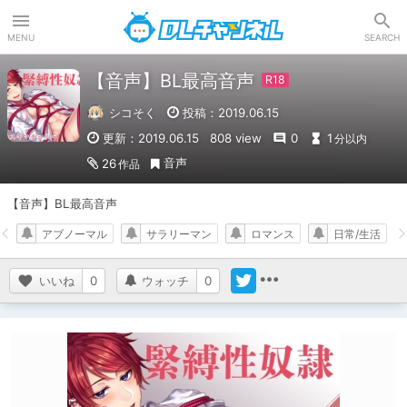
DLチャンネル
MENU
SEARCH
【音声】BL最高音声
シコそく
投稿：2019.06.15
更新：2019.06.15
808 view
0
1
分以内
音声
26
作品
【音声】BL最高音声
アブノーマル
サラリーマン
ロマンス
日常/生活
いいね
0
ウォッチ
0