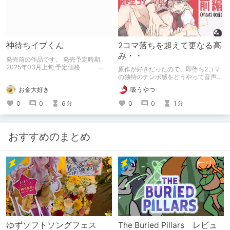
神待ちイブくん
2コマ落ちを超えて更なる高
み・・
発売前の作品です。 発売予定時期
2025年03月上旬 予定価格
原作が好きだったので、即堕ち2コマ
1,650円
の独特のテンポ感をどうやって音声化
するのかとても気になっていました
お金大好き
吸うやつ
が、想像をはるかに凌駕する傑作でし
た!!
0
0
6
0
0
1
分
分
おすすめのまとめ
ゆずソフトソングフェス
The Buried Pillars レビュ