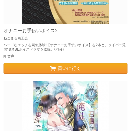
オナニーお手伝いボイス2
ねこまる商工会
ハードなエッチを疑似体験!【オナニーお手伝いボイス】を2本と、タイバニ兎
虎18禁BLボイスドラマを収録。(71分)
音声
買いに行く