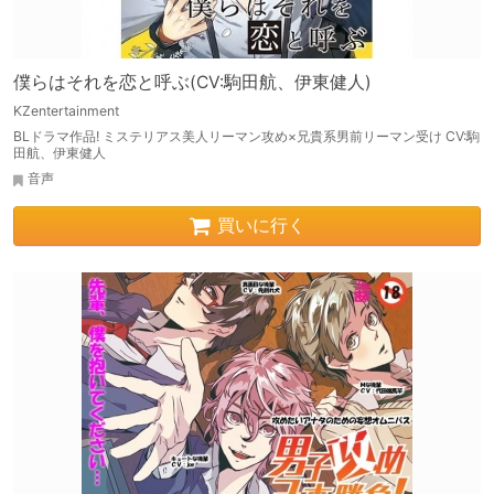
僕らはそれを恋と呼ぶ(CV:駒田航、伊東健人)
KZentertainment
BLドラマ作品! ミステリアス美人リーマン攻め×兄貴系男前リーマン受け CV:駒
田航、伊東健人
音声
買いに行く