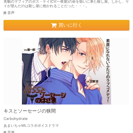
美貌のマフィアのボス・ケイ(CV:一夜愛)の命を狙いに来た殺し屋。しかし、ケ
イが望んだのは殺し屋に抱かれることだった・・・。
音声
買いに行く
キスとソーセージの狭間
Carbohydrate
あまいちゃMLコラボボイスドラマ
音声