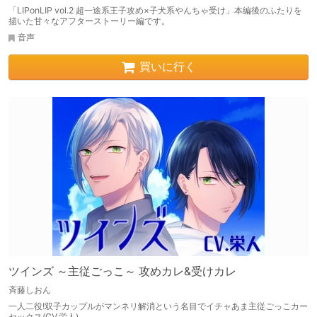
「LIPonLIP vol.2 超一途系王子攻め×子犬系やんちゃ受け」本編後のふたりを
描いた甘々なアフターストーリー編です。
音声
買いに行く
ツインズ ～主従ごっこ～ 攻めカレ&受けカレ
斉藤しおん
一人二役!双子カップルがマンネリ解消という名目でイチャあま主従ごっこカー
セックス(CV.栄人)