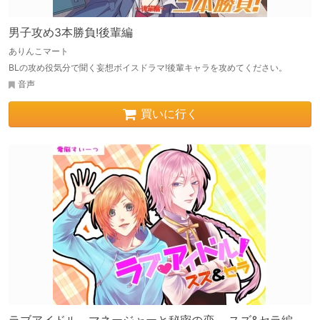
男子攻め3本勝負!後輩編
ありんこマート
BLの攻め役気分で聞く妄想ボイスドラマ!後輩キャラを攻めてください。
音声
買いに行く