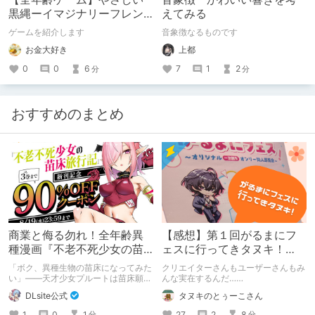
黒縄ーイマジナリーフレン
えてみる
ドの「彼」と過ごすおぼん
ゲームを紹介します
音象徴なるものです
やすみー
お金大好き
上都
0
0
6
7
1
2
分
分
おすすめのまとめ
商業と侮る勿れ！全年齢異
【感想】第１回がるまにフ
種漫画『不老不死少女の苗
ェスに行ってきタヌキ！
床旅行記』新刊記念1～3巻
【レポ】
「ボク、異種生物の苗床になってみた
クリエイターさんもユーザーさんもみ
90%オフクーポン配布中✨
い」――天才少女プルートは苗床願望
んな実在するんだ……
を叶えるため、不老不死の体を手に入
DLsite公式
タヌキのとぅーこさん
れた！ 話題沸騰の全年齢苗床コミッ
クスの新刊が発売開始！ それを記念
1
0
1
27
2
8
分
分