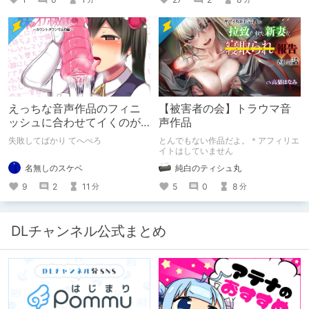
して1～3巻まで90%OFFクーポン配
布いたします！ まだ本作品未体験の
皆さん、多分お好きです。ぜひお試し
ください。
えっちな音声作品のフィニ
【被害者の会】トラウマ音
ッシュに合わせてイくのが
声作品
下手すぎる【失敗した話】
失敗してばかり てへぺろ
とんでもない作品だよ。＊アフィリエ
イトはしていません
名無しのスケベ
純白のティシュ丸
9
2
11
5
0
8
分
分
DLチャンネル公式まとめ