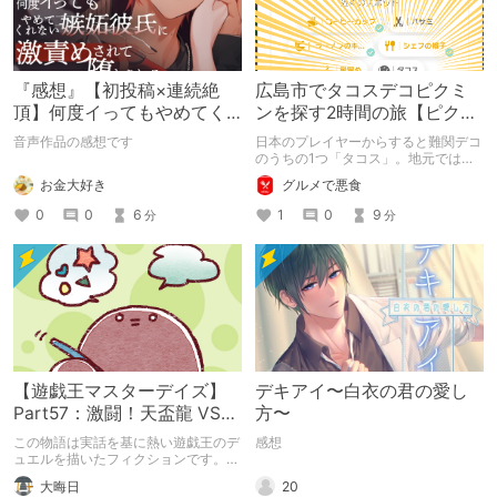
『感想』【初投稿×連続絶
広島市でタコスデコピクミ
頂】何度イってもやめてく
ンを探す2時間の旅【ピクミ
れない嫉妬彼氏に激責めさ
ンブルーム / Pikmin
音声作品の感想です
日本のプレイヤーからすると難関デコ
れて堕とされる。
Bloom】
のうちの1つ「タコス」。地元では見
つけられなかった男が広島で探す旅を
お金大好き
グルメで悪食
お送りします。ねくすと5月のテーマ
「お出かけの記録」。
0
0
6
1
0
9
分
分
【遊戯王マスターデイズ】
デキアイ〜白衣の君の愛し
Part57：激闘！天盃龍 VS
方〜
千年D【架空デュエル】
この物語は実話を基に熱い遊戯王のデ
感想
ュエルを描いたフィクションです。
（自分用メモ：2025-05-14）
20
大晦日