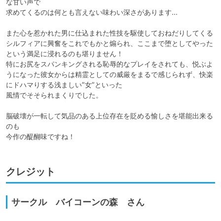
な甘い声で

求めてくるのは何とも言えない味わい深さがあります...

また心を惹かれた男に仕込まれた性技を駆使しておねだりしてくる
シルフィアに興奮をこれでもかと煽られ、ここまで堕としてやった
という満足に浸れるのも堪りません！

特にお尻をスパンキングされる恥辱的なプレイをされても、悦ぶよ
うになった彼女からは精霊としての威厳をまるで感じられず、快楽
にドハマりする浅ましい”女”といった

風情でそそられまくりでした。

脳破壊が一転して気品のある上位存在を貶める愉しさを堪能出来る
のも

今作の醍醐味ですね！
クレジット
サークル バイコーンの森 さん