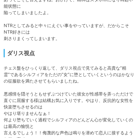
能状態に

陥ってしまいましたよ。

NTRとしてみると中々にえぐい事をやっていますが、だからこそ
NTR好きには

刺さりまくってしまいます。
ダリス視点
チェス盤をひっくり返して、ダリス視点で見てみると高貴な”精
霊”であるシルフィアをただの”女”に堕としていくというのはかなり
の征服欲を満たさせてもらいましたね。

悪感情を隠そうともせずぶつけていた彼女が性感帯を弄っただけで
直ぐに屈服する様は結構お気に入りです。やはり、反抗的な女性を
快楽堕ちさせるのは

やはり堪りませんなぁ！

何より堕ちていく過程でシルフィアのどんどん心が変化していくの
は最高の愉悦と

言えるでしょう！！侮蔑的な声色は鳴りを潜めて恋人に接するよう