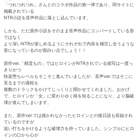
「つれつれつれ」さんとのコラボ作品の第一弾であり、同サイトに
掲載されている

NTR小説を音声作品に落とし込んでいます。

しかも、ただ原作小説をそのまま音声作品にコンバートしている形
ではなく

より深いNTRが楽しめるようにそれぞれで内容を補完し合うような
形になっているのが面白い点でしょう！！

原作ver.「精霊もの」ではヒロインがNTRされている描写は一度っ
きりかつ

快楽堕ちレベルもそこそこ進んでいましたが、音声ver.ではそこに
至るまでの過程を

複数のトラックをかけてじっくりと聞かせてくれました。おかげ
で、ヒロインが「女」に変わりゆく様を知ることになり、より脳破
壊が進んでしまいます。

また、原作ver.では描かれなかったヒロインとの後日談も収録され
ているのですが

追い打ちをかけるような破壊力を持っていました。シンプルにヒロ
インの口から心が
