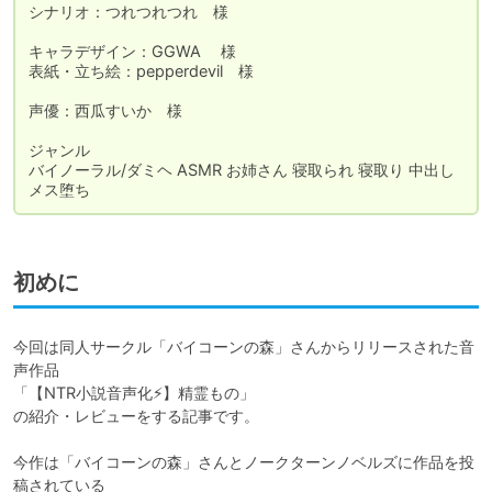
シナリオ：つれつれつれ　様

キャラデザイン：GGWA 　様

表紙・立ち絵：pepperdevil　様

声優：西瓜すいか　様

ジャンル	

バイノーラル/ダミヘ ASMR お姉さん 寝取られ 寝取り 中出し 
メス堕ち
初めに
今回は同人サークル「バイコーンの森」さんからリリースされた音
声作品

「【NTR小説音声化⚡】精霊もの」

の紹介・レビューをする記事です。

今作は「バイコーンの森」さんとノークターンノベルズに作品を投
稿されている
