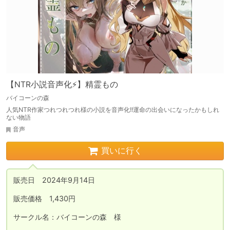
【NTR小説音声化⚡】精霊もの
バイコーンの森
人気NTR作家つれつれつれ様の小説を音声化!!運命の出会いになったかもしれ
ない物語
音声
買いに行く
販売日　2024年9月14日

販売価格　1,430円

サークル名：バイコーンの森　様
