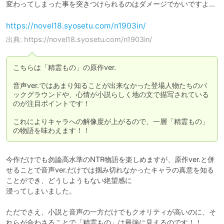
変わってしまった事を突きつけられるのはダメージでかいですよ...
https://novel18.syosetu.com/n1903in/
出典: https://novel18.syosetu.com/n1903in/
こちらは「精霊もの」の原作ver.

音声ver.ではあまり知ることが出来なかった登場人物たちのバ
ックグラウンドや、心情が小説らしく地の文で描写されている
のが注目ポイントです！

これによりキャラへの解像度が上がるので、一層「精霊もの」
の物語を味わえます！！
今作だけでも勿論高水準のNTR物語を楽しめますが、原作ver.と併
せることで音声ver.だけでは掴み切れなかったキャラの真意を知る
ことができ、どうしようもない絶望感に

浸ってしまいました。

ただでさえ、小説と音声の一方だけでもクオリティが高いのに、そ
れらが合わさることで「精霊もの」は最強に見えるのです！！