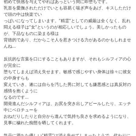
初めて快感を与えてやればあっという間に即堕ちです。

乳首を愛撫されただけでいとも容易く喘ぎ声をあげ、キスしただけ
で頭の中は快楽でい

っぱいになってしまいます。”精霊”としての威厳は全くなく、乱れ
悶える様子は”女”というのが相応しいでしょう。美しかったもの
が、下品なものに染まる様は

背徳的であり、だからこそ人を惹きつける力があるのかもしれませ
んね...

反抗的な言葉を口にすることもありますが、それもシルフィアの心
が完全に

堕ちてしまえば消え失せます。敏感で感じやすい身体は徐々に彼女
の中身すらも

変えていき、遂には自らを汚した男に対しても嫌悪感とは真反対の
感情を抱くように

なるのです...

開発進んだシルフィアは、お尻を突き出しアピールしたり、エッチ
中にベロチューを

おねだりしたりと自分から進んで気持ち良さを求めるようになり、
見事に穢れた痴態を晒してくれます。

気品に満ちた優しい”精霊”は消え失せてしまったようで、代わりに