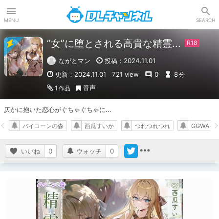
DLチャンネル
MENU
SEARCH
”女”に堕とされる高貴な精霊...
ながとマン
投稿：2024.11.01
更新：2024.11.01
721 view
0
8
分
音声
1
作品
仄かに抱いた恋心がぐちゃぐちゃに...
バイコーンの森
西瓜すいか
つれつれつれ
GGWA
いいね
0
ウォッチ
0