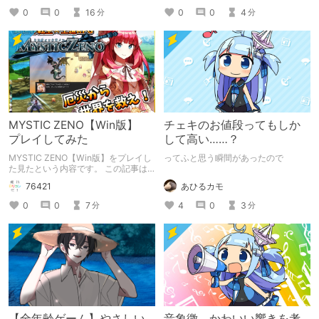
0
0
4
0
0
16
分
分
MYSTIC ZENO【Win版】
チェキのお値段ってもしか
プレイしてみた
して高い……？
MYSTIC ZENO【Win版】をプレイし
ってふと思う瞬間があったので
た見たという内容です。 この記事は
通常のクリエイターズ記事です。
あひるカモ
76421
4
0
3
0
0
7
分
分
【全年齢ゲーム】やさしい
音象徴 かわいい響きを考