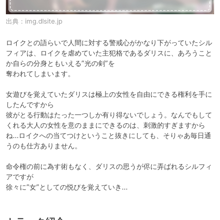
出典：
img.dlsite.jp
ロイクとの語らいで人間に対する警戒心がかなり下がっていたシル
フィアは、ロイクを虐めていた主犯格であるダリスに、あろうこと
か自らの分身ともいえる”光の剣”を

奪われてしまいます。

女遊びを覚えていたダリスは極上の女性を自由にできる権利を手に
したんですから

彼がとる行動はたった一つしか有り得ないでしょう。なんでもして
くれる大人の女性を意のままにできるのは、刺激的すぎますから
ね...ロイクへの当てつけということ抜きにしても、そりゃあ毎日通
うのも仕方ありません。

命令権の前に為す術もなく、ダリスの思うが侭に弄ばれるシルフィ
アですが

徐々に”女”としての悦びを覚えていき...