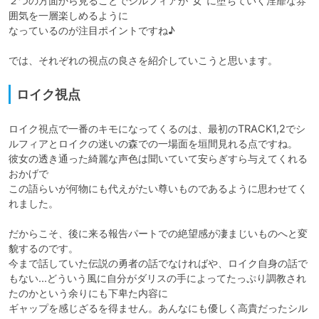
２つの方面から見ることでシルフィアが”女”に堕ちていく淫靡な雰
囲気を一層楽しめるように

なっているのが注目ポイントですね♪

では、それぞれの視点の良さを紹介していこうと思います。
ロイク視点
ロイク視点で一番のキモになってくるのは、最初のTRACK1,2でシ
ルフィアとロイクの迷いの森での一場面を垣間見れる点ですね。

彼女の透き通った綺麗な声色は聞いていて安らぎすら与えてくれる
おかげで

この語らいが何物にも代えがたい尊いものであるように思わせてく
れました。

だからこそ、後に来る報告パートでの絶望感が凄まじいものへと変
貌するのです。

今まで話していた伝説の勇者の話でなければや、ロイク自身の話で
もない...どういう風に自分がダリスの手によってたっぷり調教され
たのかという余りにも下卑た内容に

ギャップを感じざるを得ません。あんなにも優しく高貴だったシル