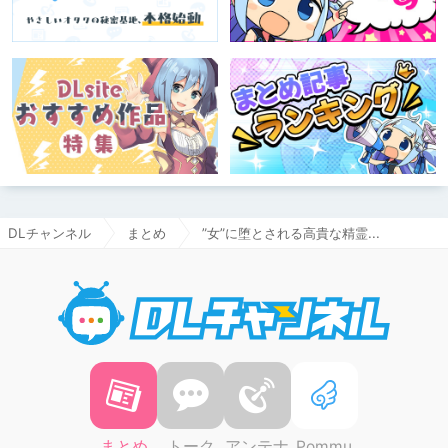
DLチャンネル
まとめ
”女”に堕とされる高貴な精霊...
DLチャ
まとめ
トーク
アンテナ
Pommu