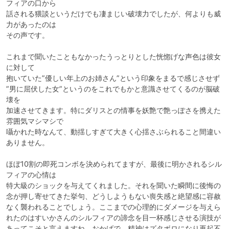
フィアの口から

話される猥談というだけでも凄まじい破壊力でしたが、何よりも威
力があったのは

その声です。

これまで聞いたこともなかったうっとりとした恍惚げな声色は彼女
に対して

抱いていた”優しい年上のお姉さん”という印象をまるで感じさせず

”男に屈伏した女”というのをこれでもかと意識させてくるのが脳破
壊を

加速させてきます。特にダリスとの情事を妖艶で艶っぽさを携えた
雰囲気マシマシで

囁かれた時なんて、動揺しすぎて大きく心揺さぶられること間違い
ありません。

ほぼ10割の即死コンボを決められてますが、最後に明かされるシル
フィアの心情は

特大級のショックを与えてくれました。それを聞いた瞬間に後悔の
念が押し寄せてきた挙句、どうしようもない喪失感と絶望感に容赦
なく襲われることでしょう。ここまでの心理的にダメージを与えら
れたのはすいかさんのシルフィアの諦念を目一杯感じさせる演技が
あってこそと言えますね。おかげで、精神はズタボロになり再起不