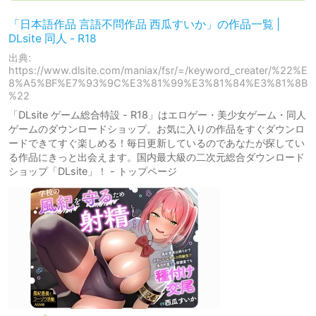
「日本語作品 言語不問作品 西瓜すいか」の作品一覧 |
DLsite 同人 - R18
出典:
https://www.dlsite.com/maniax/fsr/=/keyword_creater/%22%E
8%A5%BF%E7%93%9C%E3%81%99%E3%81%84%E3%81%8B
%22
「DLsite ゲーム総合特設 - R18」はエロゲー・美少女ゲーム・同人
ゲームのダウンロードショップ。お気に入りの作品をすぐダウンロ
ードできてすぐ楽しめる！毎日更新しているのであなたが探してい
る作品にきっと出会えます。国内最大級の二次元総合ダウンロード
ショップ「DLsite」！ - トップページ